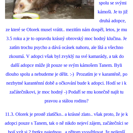
spolu se svými
kámoši. Je to již
druhá adopce,
ze které se Olorek musel vrátit.. mezitím nám dospěl, letos, je mu
3.5 roku a je to opravdu krásný obrovský moc hodný klučina. Je
zatím trochu psycho a dává ocásek nahoru, ale lítá a všechno
zkoumá. V adopci však byl zvyklý na své kamarády, a tak do
další adopce může jít pouze se svým kámošem Tanem. Byli
dlouho spolu a nebudeme je dělit. :-) Prozatím je v karanténě, po
nezbytné karanténní době a očkování bude k adopci. Hodí se i k
začátečníkovi, je moc hodný -) Podaří se mu konečně najít tu
pravou a stálou rodinu?
11.3. Olorek je prostě zlatíčko.. a krásné zlato.. však proto, že je k
adopci pouze s Tanem, tak o ně nikdo nejeví zájem, začátečníci se
bojí vzít si 2 fretky najednou.. a přitom vysvětlovat, že nejlepší