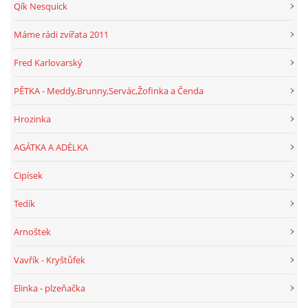
Qík Nesquick
Máme rádi zvířata 2011
Fred Karlovarský
PĚTKA - Meddy,Brunny,Servác,Žofinka a Čenda
Hrozinka
AGÁTKA A ADÉLKA
Cipísek
Tedík
Arnoštek
Vavřík - Kryštůfek
Elinka - plzeňačka