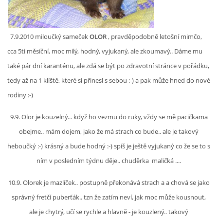
DFD - DOMOV FRETČÍCH DŮCHODCŮ
7.9.2010 miloučký sameček
OLOR
, pravděpodobně letošní mimčo,
cca 5ti měsíční, moc milý, hodný, vyjukaný, ale zkoumavý.. Dáme mu
PODMÍNKY PŘEVZETÍ FRETKY.
také pár dní karanténu, ale zdá se být po zdravotní stránce v pořádku,
tedy až na 1 klíště, které si přinesl s sebou :-) a pak může hned do nové
O FRETCE
rodiny :-)
9.9. Olor je kouzelný... když ho vezmu do ruky, vždy se mě pacičkama
O FRETCE
obejme.. mám dojem, jako že má strach co bude.. ale je takový
heboučký :-) krásný a bude hodný :-) spíš je ještě vyjukaný co že se to s
PÉČE O FRETKU
ním v posledním týdnu děje.. chuděrka maličká ....
10.9. Olorek je mazlíček.. postupně překonává strach a a chová se jako
CHCI SI POŘÍDIT FRETKU
správný fretčí puberťák.. tzn že zatím neví, jak moc může kousnout,
ale je chytrý, učí se rychle a hlavně - je kouzlený.. takový