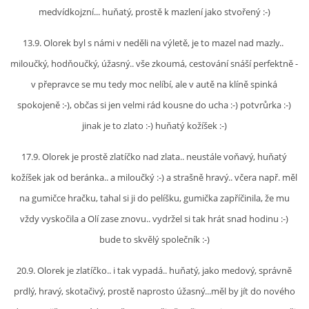
VÝCHOVA FRETKY
medvídkojzní... huňatý, prostě k mazlení jako stvořený :-)
NEMOCI FRETEK
13.9. Olorek byl s námi v neděli na výletě, je to mazel nad mazly..
miloučký, hodňoučký, úžasný.. vše zkoumá, cestování snáší perfektně -
v přepravce se mu tedy moc nelíbí, ale v autě na klíně spinká
JAK FRETKA BYDLÍ
spokojeně :-), občas si jen velmi rád kousne do ucha :-) potvrůrka :-)
jinak je to zlato :-) huňatý kožíšek :-)
CESTOVÁNÍ S FRETKOU
17.9. Olorek je prostě zlatíčko nad zlata.. neustále voňavý, huňatý
JEDNA ČÍ VÍCE FRETEK?
kožíšek jak od beránka.. a miloučký :-) a strašně hravý.. včera např. měl
na gumičce hračku, tahal si ji do pelíšku, gumička zapříčinila, že mu
KASTRACE
vždy vyskočila a Olí zase znovu.. vydržel si tak hrát snad hodinu :-)
bude to skvělý společník :-)
STRAVA
20.9. Olorek je zlatíčko.. i tak vypadá.. huňatý, jako medový, správně
prdlý, hravý, skotačivý, prostě naprosto úžasný...měl by jít do nového
PODPORA