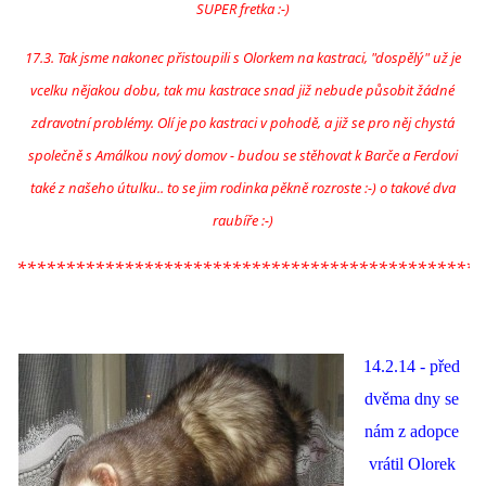
294 25 Katusice
SUPER fretka :-)
602 692 130
17.3. Tak jsme nakonec přistoupili s Olorkem na kastraci, "dospělý" už je
info@fretkyboleslav.cz
vcelku nějakou dobu, tak mu kastrace snad již nebude působit žádné
zdravotní problémy. Olí je po kastraci v pohodě, a již se pro něj chystá
© 2026 eStránky.cz
|
RSS
|
WebSlice
|
Tisk
|
Aktualizováno: 1. 8. 2026
|
společně s Amálkou nový domov - budou se stěhovat k Barče a Ferdovi
Nahoru ↑
také z našeho útulku.. to se jim rodinka pěkně rozroste :-) o takové dva
raubíře :-)
************************************************
14.2.14 - před
dvěma dny se
nám z adopce
vrátil Olorek