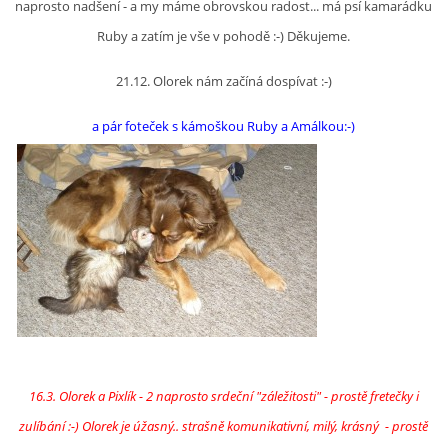
naprosto nadšení - a my máme obrovskou radost... má psí kamarádku
Ruby a zatím je vše v pohodě :-) Děkujeme.
NATÁČENÍ V TELEVIZI
21.12. Olorek nám začíná dospívat :-)
AKCE
a pár foteček s kámoškou Ruby a Amálkou:-)
SLUŽBY
HISTORIE - 2010 - 2020
JAK NÁM POMOCI - POMÁHAJÍ NÁM :-)
16.3. Olorek a Pixlík - 2 naprosto srdeční "záležitosti" - prostě fretečky i
Fretky Boleslav, z.s.
zulíbání :-) Olorek je úžasný.. strašně komunikativní, milý, krásný - prostě
Trnová 15