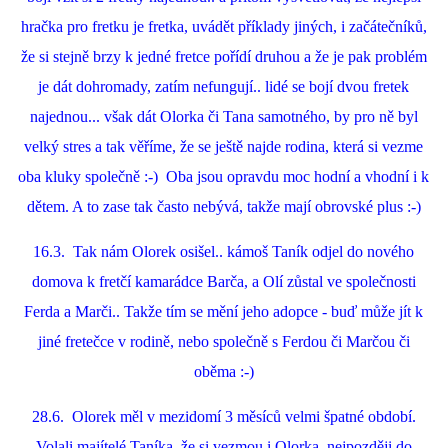
hračka pro fretku je fretka, uvádět příklady jiných, i začátečníků,
že si stejně brzy k jedné fretce pořídí druhou a že je pak problém
je dát dohromady, zatím nefungují.. lidé se bojí dvou fretek
najednou... však dát Olorka či Tana samotného, by pro ně byl
velký stres a tak věříme, že se ještě najde rodina, která si vezme
oba kluky společně :-) Oba jsou opravdu moc hodní a vhodní i k
dětem. A to zase tak často nebývá, takže mají obrovské plus :-)
16.3. Tak nám Olorek osišel.. kámoš Taník odjel do nového
domova k fretčí kamarádce Barča, a Olí zůstal ve společnosti
Ferda a Marči.. Takže tím se mění jeho adopce - buď může jít k
jiné fretečce v rodině, nebo společně s Ferdou či Marčou či
oběma :-)
28.6. Olorek měl v mezidomí 3 měsíců velmi špatné období.
Volali majítelé Taníka, že si vezmou i Olorka, nejpozději do