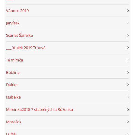
Vánoce 2019
Jarvísek
Scarlet Šanelka
___útulek 2019 Trnová
Té mimča
Bublina
Dukke
Isabelka
Miminka2018 7 statečných a Růženka
Mareček
Luftík