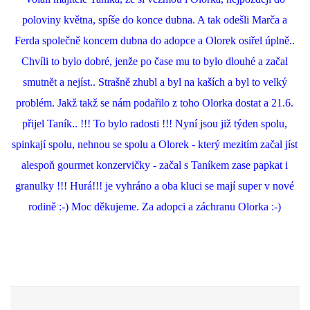
poloviny května, spíše do konce dubna. A tak odešli Marča a
Ferda společně koncem dubna do adopce a Olorek osiřel úplně..
Chvíli to bylo dobré, jenže po čase mu to bylo dlouhé a začal
smutnět a nejíst.. Strašně zhubl a byl na kaších a byl to velký
problém. Jakž takž se nám podařilo z toho Olorka dostat a 21.6.
přijel Taník.. !!! To bylo radosti !!! Nyní jsou již týden spolu,
spinkají spolu, nehnou se spolu a Olorek - který mezitím začal jíst
alespoň gourmet konzervičky - začal s Taníkem zase papkat i
granulky !!! Hurá!!! je vyhráno a oba kluci se mají super v nové
rodině :-) Moc děkujeme. Za adopci a záchranu Olorka :-)