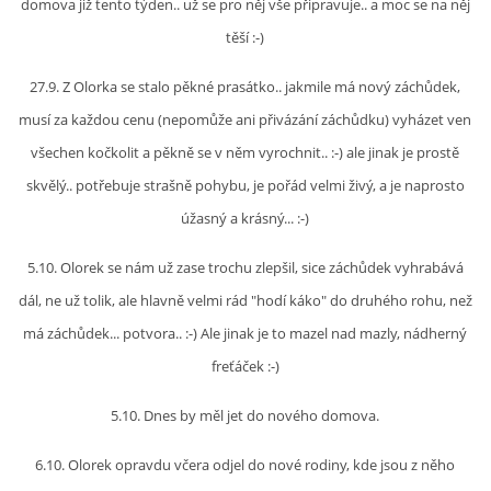
domova již tento týden.. už se pro něj vše připravuje.. a moc se na něj
těší :-)
E - S H O P
27.9. Z Olorka se stalo pěkné prasátko.. jakmile má nový záchůdek,
musí za každou cenu (nepomůže ani přivázání záchůdku) vyházet ven
HISTORIE 2022
všechen kočkolit a pěkně se v něm vyrochnit.. :-) ale jinak je prostě
skvělý.. potřebuje strašně pohybu, je pořád velmi živý, a je naprosto
O NÁS :-)
úžasný a krásný... :-)
5.10. Olorek se nám už zase trochu zlepšil, sice záchůdek vyhrabává
VÝROČNÍ ZPRÁVY
dál, ne už tolik, ale hlavně velmi rád "hodí káko" do druhého rohu, než
má záchůdek... potvora.. :-) Ale jinak je to mazel nad mazly, nádherný
KONTAKT
freťáček :-)
JAK NÁM POMOCI
5.10. Dnes by měl jet do nového domova.
6.10. Olorek opravdu včera odjel do nové rodiny, kde jsou z něho
NAPSALI O NÁS