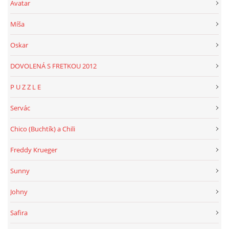
Avatar
Míša
Oskar
DOVOLENÁ S FRETKOU 2012
P U Z Z L E
Servác
Chico (Buchtík) a Chili
Freddy Krueger
Sunny
Johny
Safira