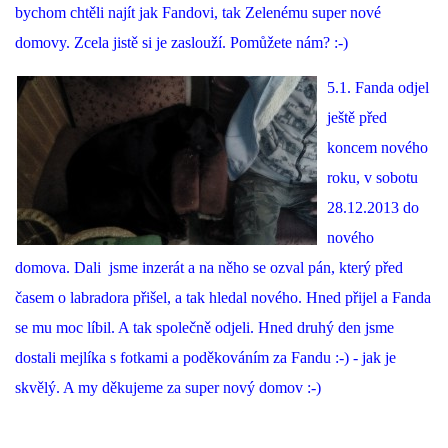
bychom chtěli najít jak Fandovi, tak Zelenému super nové
domovy. Zcela jistě si je zaslouží. Pomůžete nám? :-)
5.1. Fanda odjel
ještě před
koncem nového
roku, v sobotu
28.12.2013 do
nového
domova. Dali jsme inzerát a na něho se ozval pán, který před
časem o labradora přišel, a tak hledal nového. Hned přijel a Fanda
se mu moc líbil. A tak společně odjeli. Hned druhý den jsme
dostali mejlíka s fotkami a poděkováním za Fandu :-) - jak je
skvělý. A my děkujeme za super nový domov :-)