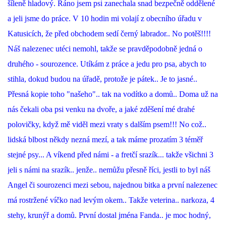
šíleně hladový. Ráno jsem psi zanechala snad bezpečně oddělené
294 25 Katusice
a jeli jsme do práce. V 10 hodin mi volají z obecního úřadu v
602 692 130
Katusicích, že před obchodem sedí černý labrador.. No potěš!!!!
info@fretkyboleslav.cz
Náš nalezenec utéci nemohl, takže se pravděpodobně jedná o
druhého - sourozence. Utíkám z práce a jedu pro psa, abych to
© 2026 eStránky.cz
|
RSS
|
WebSlice
|
Tisk
|
Aktualizováno: 1. 8. 2026
|
Nahoru ↑
stihla, dokud budou na úřadě, protože je pátek.. Je to jasné..
Přesná kopie toho "našeho".. tak na vodítko a domů.. Doma už na
nás čekali oba psi venku na dvoře, a jaké zděšení mé drahé
polovičky, když mě viděl mezi vraty s dalším psem!!! No což..
lidská blbost někdy nezná mezí, a tak máme prozatím 3 téměř
stejné psy... A víkend před námi - a fretčí srazík... takže všichni 3
jeli s námi na srazík.. jenže.. nemůžu přesně říci, jestli to byl náš
Angel či sourozenci mezi sebou, najednou bitka a první nalezenec
má rostržené víčko nad levým okem.. Takže veterina.. narkoza, 4
stehy, krunýř a domů. První dostal jména Fanda.. je moc hodný,