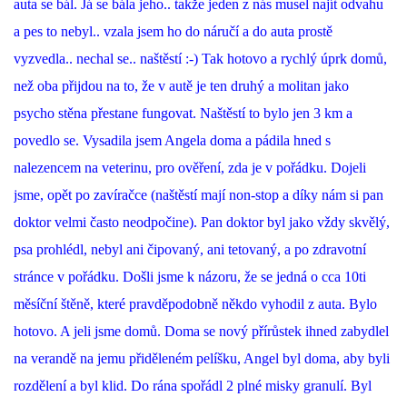
auta se bál. Já se bála jeho.. takže jeden z nás musel najít odvahu
a pes to nebyl.. vzala jsem ho do náručí a do auta prostě
NATÁČENÍ V TELEVIZI
vyzvedla.. nechal se.. naštěstí :-) Tak hotovo a rychlý úprk domů,
než oba přijdou na to, že v autě je ten druhý a molitan jako
AKCE
psycho stěna přestane fungovat. Naštěstí to bylo jen 3 km a
povedlo se. Vysadila jsem Angela doma a pádila hned s
SLUŽBY
nalezencem na veterinu, pro ověření, zda je v pořádku. Dojeli
jsme, opět po zavíračce (naštěstí mají non-stop a díky nám si pan
HISTORIE - 2010 - 2020
doktor velmi často neodpočine). Pan doktor byl jako vždy skvělý,
psa prohlédl, nebyl ani čipovaný, ani tetovaný, a po zdravotní
stránce v pořádku. Došli jsme k názoru, že se jedná o cca 10ti
JAK NÁM POMOCI - POMÁHAJÍ NÁM :-)
měsíční štěně, které pravděpodobně někdo vyhodil z auta. Bylo
hotovo. A jeli jsme domů. Doma se nový přírůstek ihned zabydlel
na verandě na jemu přiděleném pelíšku, Angel byl doma, aby byli
Fretky Boleslav, z.s.
rozdělení a byl klid. Do rána spořádl 2 plné misky granulí. Byl
Trnová 15