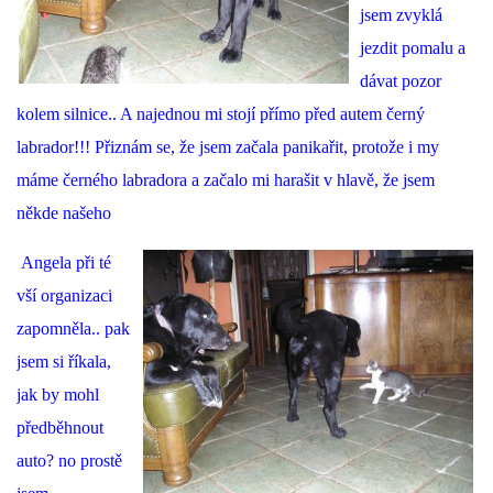
jsem zvyklá
jezdit pomalu a
DFD - DOMOV FRETČÍCH DŮCHODCŮ
dávat pozor
kolem silnice.. A najednou mi stojí přímo před autem černý
PODMÍNKY PŘEVZETÍ FRETKY.
labrador!!! Přiznám se, že jsem začala panikařit, protože i my
máme černého labradora a začalo mi harašit v hlavě, že jsem
O FRETCE
někde našeho
Angela při té
O FRETCE
vší organizaci
zapomněla.. pak
PÉČE O FRETKU
jsem si říkala,
jak by mohl
CHCI SI POŘÍDIT FRETKU
předběhnout
auto? no prostě