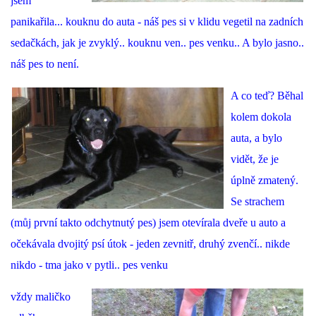
VÝCHOVA FRETKY
jsem
panikařila... kouknu do auta - náš pes si v klidu vegetil na zadních
sedačkách, jak je zvyklý.. kouknu ven.. pes venku.. A bylo jasno..
NEMOCI FRETEK
náš pes to není.
JAK FRETKA BYDLÍ
A co teď? Běhal
kolem dokola
CESTOVÁNÍ S FRETKOU
auta, a bylo
vidět, že je
JEDNA ČÍ VÍCE FRETEK?
úplně zmatený.
Se strachem
KASTRACE
(můj první takto odchytnutý pes) jsem otevírala dveře u auto a
očekávala dvojitý psí útok - jeden zevnitř, druhý zvenčí.. nikde
STRAVA
nikdo - tma jako v pytli.. pes venku
vždy maličko
PODPORA