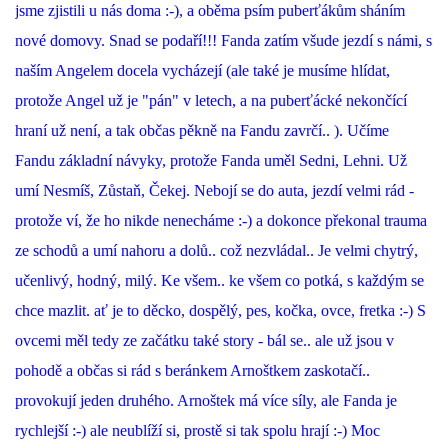
jsme zjistili u nás doma :-), a oběma psím puberťákům sháním
nové domovy. Snad se podaří!!! Fanda zatím všude jezdí s námi, s
naším Angelem docela vycházejí (ale také je musíme hlídat,
protože Angel už je "pán" v letech, a na puberťácké nekončící
hraní už není, a tak občas pěkně na Fandu zavrčí.. ). Učíme
Fandu základní návyky, protože Fanda uměl Sedni, Lehni. Už
umí Nesmíš, Zůstaň, Čekej. Nebojí se do auta, jezdí velmi rád -
protože ví, že ho nikde nenecháme :-) a dokonce překonal trauma
ze schodů a umí nahoru a dolů.. což nezvládal.. Je velmi chytrý,
učenlivý, hodný, milý. Ke všem.. ke všem co potká, s každým se
chce mazlit. ať je to děcko, dospělý, pes, kočka, ovce, fretka :-) S
ovcemi měl tedy ze začátku také story - bál se.. ale už jsou v
pohodě a občas si rád s beránkem Arnoštkem zaskotačí..
provokují jeden druhého. Arnoštek má více síly, ale Fanda je
rychlejší :-) ale neublíží si, prostě si tak spolu hrají :-) Moc