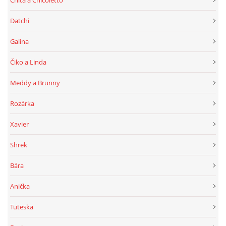
Chita a Chicoletto
Datchi
Galina
Čiko a Linda
Meddy a Brunny
Rozárka
Xavier
Shrek
Bára
Anička
Tuteska