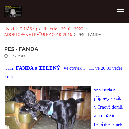
Úvod
O NÁS :-)
Historie - 2010 - 2020
ADOPTOVANÉ FREŤULKY 2010-2016
PES - FANDA
AKTUALITY
PES - FANDA
FRETKY V ÚTULKU
3. 12. 2013
FANDA a ZELENÝ
3.12.
- ve čtvrtek 14.11. ve 20,30 večer
K ADOPCI
jsem
se vracela z
V PÉČI
přípravy srazíku
v Trnové domů,
VIRTUÁLNÍ ADOPCE
a protože tu
běhá dost srnek,
V NOVÝCH DOMOVECH