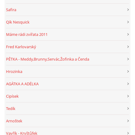
Safira
Qík Nesquick
Máme rádi zvířata 2011
Fred Karlovarský
PĚTKA - Meddy,Brunny,Servác,Žofinka a Čenda
Hrozinka
AGÁTKA A ADÉLKA
Cipísek
Tedík
Arnoštek
Vavřík - Kryštůfek