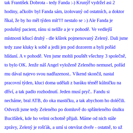
tak František Dobrota - tedy Fanda :-) Krunýř vydržel asi 2
hodiny, ačkoliv byl Fanda sám, izolovaný od ostatních, a doktor
říkal, že by ho měl týden mít'!!! nestalo se :-) Ale Fanda je
poslušný pacient, ránu si nelíže a je v pohodě. Ve vedlejší
místnosti kňucí druhý - dle kšírek pojmenovaný Zelený. Dali jsme
tedy zase kluky k sobě a jedli jen pod dozorem a byli pořád
hlídaní. A v pohodě. Ven jsme mohli pouštět všechny 3 společně,
to bylo OK. Jenže náš Angel vyloženě Zeleného nemusel, pořád
mu dával najevo svou nadřazenost.. Víkend skončil, nastal
pracovní týden, kluci doma udělali z baráku téměř kůlničku na
dříví, a tak padlo rozhodnutí. Jeden musí pryč.. Fandu si
necháme, bral ATB, do oka mastičku, a tak abychom ho doléčili.
Odvezli jsme tedy Zeleného po domluvě do spřáteleného útulku
Bucifálek, kde ho velmi ochotně přijali. Máme od nich stále
zprávy, Zelený je rošťák, a umí si otevírat dveře - ostatně, to už