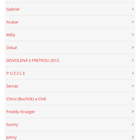
Gabriel
Avatar
Míša
Oskar
DOVOLENÁ S FRETKOU 2012
P U Z Z L E
Servác
Chico (Buchtík) a Chili
Freddy Krueger
Sunny
Johny