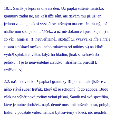
18.1. Samík je lepší ze dne na den. Už papká sušené masíčko,
E - S H O P
granulky zatím ne, ale kaši líže sám, ale dávám mu již už jen
jednou za den,jinak si vystačí se sušeným masem. Je krásný, má
HISTORIE 2022
nádhernou srst, je to huňáček.. a už mě dokonce i pusinkuje.. :) a
co víc.. hraje si !!!! neuvěřitelné.. skotačí tu, vyzývá ke hře a hraje
O NÁS :-)
si sám s pískací myškou nebo rukávem od mikiny :-) na klíně
vydrží spinkat chvilku, když ho hladím, jinak se schová do
pelíšku :-) je to neuvěřitelné zlatíčko.. strašně mi přirostl k
VÝROČNÍ ZPRÁVY
srdíčku.. :-)
KONTAKT
2.2. náš medvídek už papká i granulky !!! pomalu, ale jistě se z
něho stává super freťák, který už je schopný jít do adopce. Budu
JAK NÁM POMOCI
však na výběr nové rodiny velmi přísná, Samík má svá specifika,
které je nutné dodržet.. např. denně musí mít sušené maso, pohyb,
NAPSALI O NÁS
lásku, v podstatě vůbec nemusí být zavřený v kleci, nic neudělá,