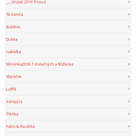
___útulek 2019 Trnová
Té mimča
Bublina
Dukke
Isabelka
Miminka2018 7 statečných a Růženka
Mareček
Luftík
Vampýra
Čikitka
Falco & Rozárka