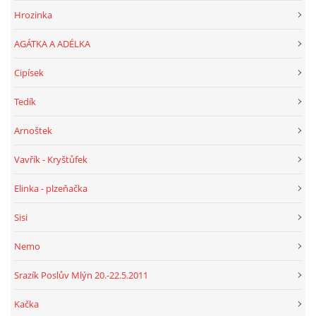
Hrozinka
AGÁTKA A ADÉLKA
Cipísek
Tedík
Arnoštek
Vavřík - Kryštůfek
Elinka - plzeňačka
Sisi
Nemo
Srazík Poslův Mlýn 20.-22.5.2011
Kačka