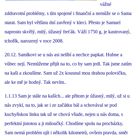
vážné
zddravotní problémy, s tím spojené i finanční a nemůže se o Sama
DFD - DOMOV FRETČÍCH DŮCHODCŮ
starat. Sam byl většinu dní zavřený v kleci. Přesto je Samuel
naprosto skvělý, milý, úžasný freťák. Váží 1750 g, je kastrovaný,
PODMÍNKY PŘEVZETÍ FRETKY.
tchořík, narozený v roce 2008.
20.12. Samíkovi se u nás asi nelíbí a nechce papkat. Hubne a
O FRETCE
vůbec nejí. Nemůžeme přijít na to, co by sam jedl. Tak jsme zatím
na kaši a zkoušíme. Sam už 2x kousnul mou drahou polovičku,
O FRETCE
ale ke mě je hodný. Tak nevím..
1.1.13 Sam je stále na kaších... ale přitom je úžasný, milý, už si u
PÉČE O FRETKU
nás zvykl, na to, jak se i ze začátku bál a schovával se pod
kuchyňskou linku tak už se chová všude, nejen u nás doma, s
CHCI SI POŘÍDIT FRETKU
perfektní jistotou a ji miloučký. Chodíme spolu na procházky,
Sam nemá problém ujít i několik kilometrů, ovšem pravda, směr