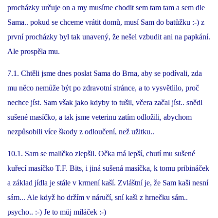
VÝCHOVA FRETKY
procházky určuje on a my musíme chodit sem tam tam a sem dle
Sama.. pokud se chceme vrátit domů, musí Sam do batůžku :-) z
NEMOCI FRETEK
první procházky byl tak unavený, že nešel vzbudit ani na papkání.
Ale prospěla mu.
JAK FRETKA BYDLÍ
7.1. Chtěli jsme dnes poslat Sama do Brna, aby se podívali, zda
mu něco nemůže být po zdravotní stránce, a to vysvětlilo, proč
CESTOVÁNÍ S FRETKOU
nechce jíst. Sam však jako kdyby to tušil, včera začal jíst.. snědl
sušené masíčko, a tak jsme veterinu zatím odložili, abychom
JEDNA ČÍ VÍCE FRETEK?
nezpůsobili více škody z odloučení, než užitku..
KASTRACE
10.1. Sam se maličko zlepšil. Očka má lepší, chutí mu sušené
kuřecí masíčko T.F. Bits, i jiná sušená masíčka, k tomu pribináček
STRAVA
a základ jídla je stále v krmení kaší. Zvláštní je, že Sam kaši nesní
sám... Ale když ho držím v náručí, sní kaši z hrnečku sám..
psycho.. :-) Je to můj miláček :-)
PODPORA