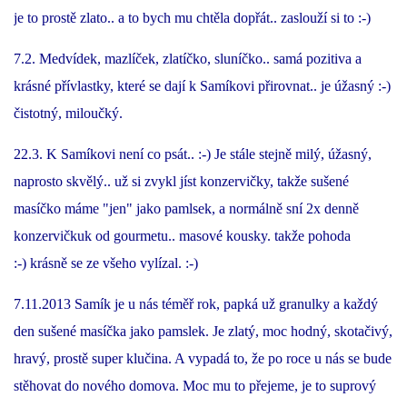
je to prostě zlato.. a to bych mu chtěla dopřát.. zaslouží si to :-)
NATÁČENÍ V TELEVIZI
7.2. Medvídek, mazlíček, zlatíčko, sluníčko.. samá pozitiva a
krásné přívlastky, které se dají k Samíkovi přirovnat.. je úžasný :-)
AKCE
čistotný, miloučký.
22.3. K Samíkovi není co psát.. :-) Je stále stejně milý, úžasný,
SLUŽBY
naprosto skvělý.. už si zvykl jíst konzervičky, takže sušené
masíčko máme "jen" jako pamlsek, a normálně sní 2x denně
HISTORIE - 2010 - 2020
konzervičkuk od gourmetu.. masové kousky. takže pohoda
:-) krásně se ze všeho vylízal. :-)
JAK NÁM POMOCI - POMÁHAJÍ NÁM :-)
7.11.2013 Samík je u nás téměř rok, papká už granulky a každý
den sušené masíčka jako pamslek. Je zlatý, moc hodný, skotačivý,
hravý, prostě super klučina. A vypadá to, že po roce u nás se bude
Fretky Boleslav, z.s.
stěhovat do nového domova. Moc mu to přejeme, je to suprový
Trnová 15