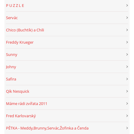
P U Z Z L E
Servác
Chico (Buchtík) a Chili
Freddy Krueger
Sunny
Johny
Safira
Qík Nesquick
Máme rádi zvířata 2011
Fred Karlovarský
PĚTKA - Meddy,Brunny,Servác,Žofinka a Čenda