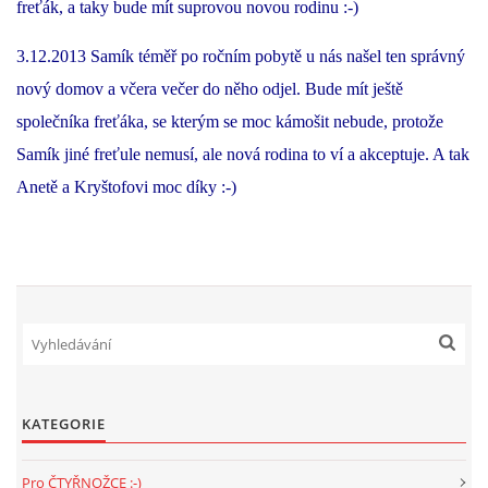
freťák, a taky bude mít suprovou novou rodinu :-)
294 25 Katusice
602 692 130
3.12.2013 Samík téměř po ročním pobytě u nás našel ten správný
info@fretkyboleslav.cz
nový domov a včera večer do něho odjel. Bude mít ještě
společníka freťáka, se kterým se moc kámošit nebude, protože
© 2026 eStránky.cz
|
RSS
|
WebSlice
|
Tisk
|
Aktualizováno: 1. 8. 2026
|
Samík jiné freťule nemusí, ale nová rodina to ví a akceptuje. A tak
Nahoru ↑
Anetě a Kryštofovi moc díky :-)
KATEGORIE
Pro ČTYŘNOŽCE :-)