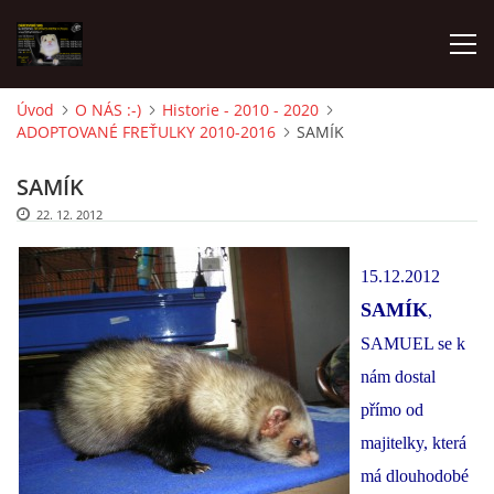
Úvod
O NÁS :-)
Historie - 2010 - 2020
ADOPTOVANÉ FREŤULKY 2010-2016
SAMÍK
AKTUALITY
SAMÍK
FRETKY V ÚTULKU
22. 12. 2012
15.12.2012
K ADOPCI
SAMÍK
,
SAMUEL se k
V PÉČI
nám dostal
přímo od
VIRTUÁLNÍ ADOPCE
majitelky, která
má dlouhodobé
V NOVÝCH DOMOVECH