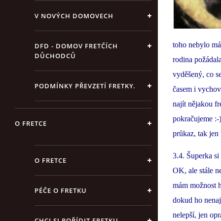
V NOVÝCH DOMOVECH
toho nebylo mál
DFD - DOMOV FRETČÍCH
DŮCHODCŮ
rodina požádala
vyděšený, co se
PODMÍNKY PŘEVZETÍ FRETKY.
časem i vychov
najít nějakou f
pokračujeme :-
O FRETCE
průkaz, tak jen
3.4. Šuperka si
O FRETCE
OK, ale stále n
mám možnost ho 
PÉČE O FRETKU
dokud ho nenajd
nelepší, jen op
CHCI SI POŘÍDIT FRETKU