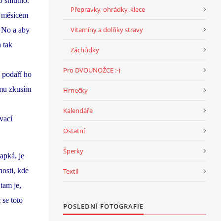
lo smutno.
Přepravky, ohrádky, klece
d měsícem
Vitamíny a dolňky stravy
 No a aby
a tak
Záchůdky
Pro DVOUNOŽCE :-)
m podaří ho
 mu zkusím
Hrnečky
Kalendáře
vací
Ostatní
Šperky
apká, je
nosti, kde
Textil
tam je,
 se toto
POSLEDNÍ FOTOGRAFIE