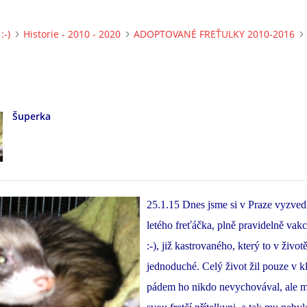
:-)
Historie - 2010 - 2020
ADOPTOVANÉ FREŤULKY 2010-2016
Šuperka
25.1.15 Dnes jsme si v Praze vyzvedl
letého freťáčka, plně pravidelně va
:-), již kastrovaného, který to v živo
jednoduché. Celý život žil pouze v kl
pádem ho nikdo nevychovával, ale m