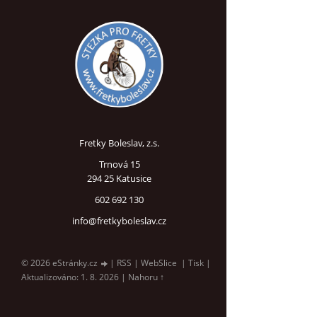
Fretky Boleslav, z.s.
Trnová 15
294 25 Katusice
602 692 130
info@fretkyboleslav.cz
© 2026 eStránky.cz
|
RSS
|
WebSlice
|
Tisk
|
Aktualizováno: 1. 8. 2026
|
Nahoru ↑