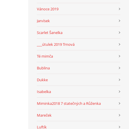
Vánoce 2019
Jarvísek
Scarlet Šanelka
___útulek 2019 Trnová
Té mimča
Bublina
Dukke
Isabelka
Miminka2018 7 statečných a Růženka
Mareček
Luftík