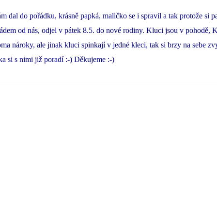
ám dal do pořádku, krásně papká, maličko se i spravil a tak protože si p
ádem od nás, odjel v pátek 8.5. do nové rodiny. Kluci jsou v pohodě, 
ma nároky, ale jinak kluci spinkají v jedné kleci, tak si brzy na sebe zv
ka si s nimi již poradí :-) Děkujeme :-)