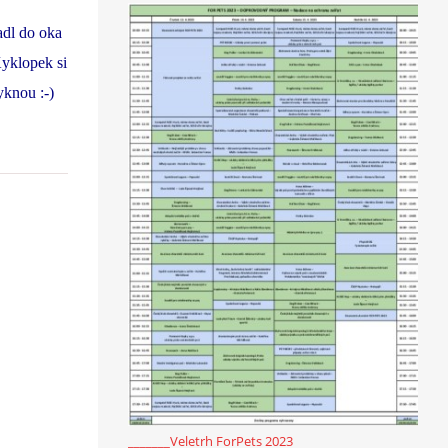
adl do oka
Kyklopek si
yknou :-)
_______Veletrh ForPets 2023