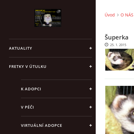
Úvod
O NÁS 
Šuperka
25. 1. 2015
AKTUALITY
FRETKY V ÚTULKU
K ADOPCI
V PÉČI
VIRTUÁLNÍ ADOPCE