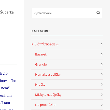
Šuperka
KATEGORIE
Pro ČTYŘNOŽCE :-)
Bazárek
Granule
i 2.5
Hamaky a pelíšky
kcinovaného
Hračky
tě neměl
Misky a napáječky
eci, tím
ěl tam
Na procházku