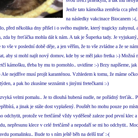
svou fretčí přítelkyni, a tak mu neby
Jenže tato kámoška zemřela cca pře
na následky vakcinace Biocanem :-(,
o, před několika dny přišel i o svého majitele, který tragicky zahynul, 
, zda by freťáčka mohla dát k nám. A tak je Šuperka tady. Je vyjukaný,
 to vše v poslední době děje, a jen věřím, že to vše zvládne a že se ná
at, aby si mohl najít nový domov, kde by se měl jako fretka :-) Možná
retčí kámošku, třeba by mu to pomohlo.. uvidíme :-) Brzy napíšeme, jak
) Ale nejdříve musí projít karanténou. Vzhledem k tomu, že máme očko
 týden, a pak ho zkusíme seznámit s jinými fretečkami :-)
 zvyká velmi pomalu.. Je to dlouhá hubená nudle, ne pořádný freťák.. P
epřibírá, a jinak je stále dost vyplašený. Pouštět ho mohu pouze po míst
odchytit, protože ve fretčárně vždy vyděšeně zaleze pod první klec a 
u, nepřesunu klece v celé fretčárně a nepodaří se mi ho odchytit.. Moc
ravdu pomalinku.. Bude to s ním ještě běh na delší trať :-(