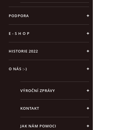
PODPORA
E - S H O P
HISTORIE 2022
O NÁS :-)
VÝROČNÍ ZPRÁVY
KONTAKT
JAK NÁM POMOCI