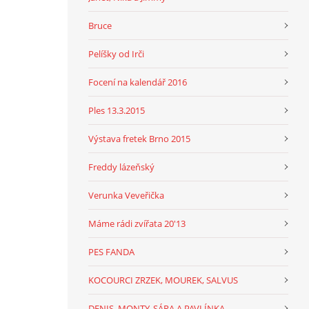
Bruce
Pelíšky od Irči
Focení na kalendář 2016
Ples 13.3.2015
Výstava fretek Brno 2015
Freddy lázeňský
Verunka Veveřička
Máme rádi zvířata 20'13
PES FANDA
KOCOURCI ZRZEK, MOUREK, SALVUS
DENIS, MONTY, SÁRA A PAVLÍNKA