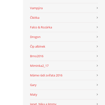
Vampýra
Čikitka
Falco & Rozárka
Drogon
Čip albínek
Brno2016
Miminka2_17
Máme rádi zvířata 2016
Gary
Maty
Janet, Nika a Jimmy