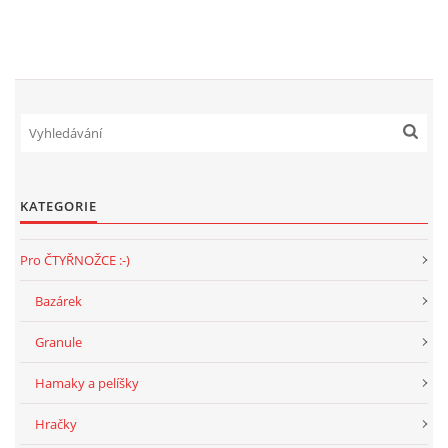
NATÁČENÍ V TELEVIZI
AKCE
SLUŽBY
KATEGORIE
HISTORIE - 2010 - 2020
Pro ČTYŘNOŽCE :-)
Bazárek
JAK NÁM POMOCI - POMÁHAJÍ NÁM :-)
Granule
Hamaky a pelíšky
Fretky Boleslav, z.s.
Hračky
Trnová 15