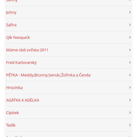
Johny
Safira
Qík Nesquick
Máme rádi zvířata 2011
Fred Karlovarský
PĚTKA - Meddy,Brunny,Servác,Žofinka a Čenda
Hrozinka
AGÁTKA A ADÉLKA
Cipísek
Tedík