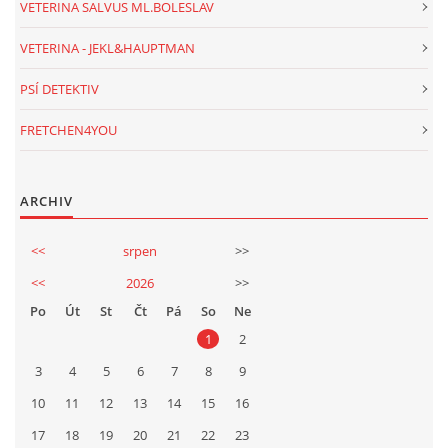
VETERINA SALVUS ML.BOLESLAV
VETERINA - JEKL&HAUPTMAN
PSÍ DETEKTIV
FRETCHEN4YOU
ARCHIV
<<
srpen
>>
<<
2026
>>
Po
Út
St
Čt
Pá
So
Ne
1
2
3
4
5
6
7
8
9
10
11
12
13
14
15
16
17
18
19
20
21
22
23