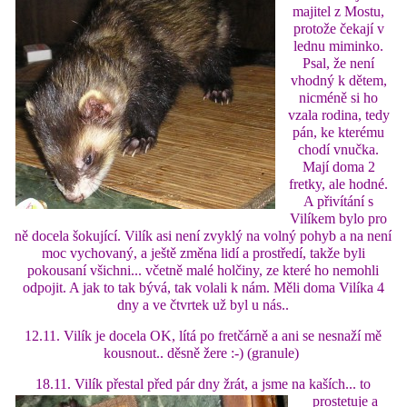
majitel z Mostu,
protože čekají v
lednu miminko.
DFD - DOMOV FRETČÍCH DŮCHODCŮ
Psal, že není
vhodný k dětem,
nicméně si ho
PODMÍNKY PŘEVZETÍ FRETKY.
vzala rodina, tedy
pán, ke kterému
chodí vnučka.
Mají doma 2
O FRETCE
fretky, ale hodné.
A přivítání s
Vilíkem bylo pro
ně docela šokující. Vilík asi není zvyklý na volný pohyb a na není
O FRETCE
moc vychovaný, a ještě změna lidí a prostředí, takže byli
pokousaní všichni... včetně malé holčiny, ze které ho nemohli
odpojit. A jak to tak bývá, tak volali k nám. Měli doma Vilíka 4
PÉČE O FRETKU
dny a ve čtvrtek už byl u nás..
12.11. Vilík je docela OK, lítá po fretčárně a ani se nesnaží mě
CHCI SI POŘÍDIT FRETKU
kousnout.. děsně žere :-) (granule)
18.11. Vilík přestal před pár dny žrát, a jsme na kaších...
to
prostetuje a