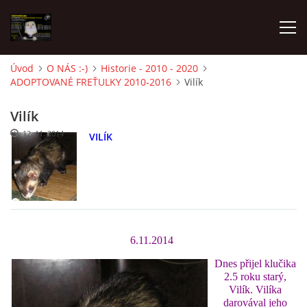
Úvod
O NÁS :-)
Historie - 2010 - 2020
ADOPTOVANÉ FREŤULKY 2010-2016
Vilík
AKTUALITY
Vilík
FRETKY V ÚTULKU
12. 11. 2014
VILÍK
K ADOPCI
V PÉČI
6.11.2014
VIRTUÁLNÍ ADOPCE
Dnes přijel klučika
2.5 roku starý,
Vilík. Vilíka
V NOVÝCH DOMOVECH
darovával jeho