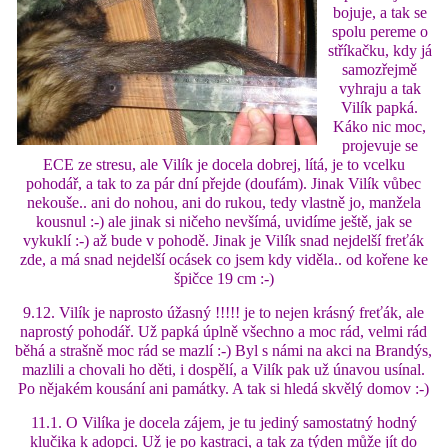
VÝCHOVA FRETKY
bojuje, a tak se
spolu pereme o
stříkačku, kdy já
NEMOCI FRETEK
samozřejmě
vyhraju a tak
Vilík papká.
JAK FRETKA BYDLÍ
Káko nic moc,
projevuje se
ECE ze stresu, ale Vilík je docela dobrej, lítá, je to vcelku
CESTOVÁNÍ S FRETKOU
pohodář, a tak to za pár dní přejde (doufám). Jinak Vilík vůbec
nekouše.. ani do nohou, ani do rukou, tedy vlastně jo, manžela
kousnul :-) ale jinak si ničeho nevšímá, uvidíme ještě, jak se
vykuklí :-) až bude v pohodě. Jinak je Vilík snad nejdelší freťák
JEDNA ČÍ VÍCE FRETEK?
zde, a má snad nejdelší ocásek co jsem kdy viděla.. od kořene ke
špičce 19 cm :-)
KASTRACE
9.12. Vilík je naprosto úžasný !!!!! je to nejen krásný freťák, ale
naprostý pohodář. Už papká úplně všechno a moc rád, velmi rád
běhá a strašně moc rád se mazlí :-) Byl s námi na akci na Brandýs,
STRAVA
mazlili a chovali ho děti, i dospělí, a Vilík pak už únavou usínal.
Po nějakém kousání ani památky. A tak si hledá skvělý domov :-)
11.1. O Vilíka je docela zájem, je tu jediný samostatný hodný
PODPORA
klučika k adopci. Už je po kastraci, a tak za týden může jít do