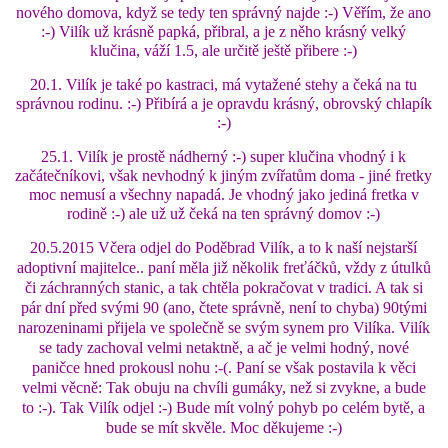
nového domova, když se tedy ten správný najde :-) Věřím, že ano
:-) Vilík už krásně papká, přibral, a je z něho krásný velký
klučina, váží 1.5, ale určitě ještě přibere :-)
E - S H O P
20.1. Vilík je také po kastraci, má vytažené stehy a čeká na tu
správnou rodinu. :-) Přibírá a je opravdu krásný, obrovský chlapík
HISTORIE 2022
:-)
25.1. Vilík je prostě nádherný :-) super klučina vhodný i k
začátečníkovi, však nevhodný k jiným zvířatům doma - jiné fretky
O NÁS :-)
moc nemusí a všechny napadá. Je vhodný jako jediná fretka v
rodině :-) ale už už čeká na ten správný domov :-)
20.5.2015
Včera odjel do Poděbrad Vilík, a to k naší nejstarší
VÝROČNÍ ZPRÁVY
adoptivní majitelce.. paní měla již několik freťáčků, vždy z útulků
či záchranných stanic, a tak chtěla pokračovat v tradici. A tak si
pár dní před svými 90 (ano, čtete správně, není to chyba) 90tými
KONTAKT
narozeninami přijela ve společně se svým synem pro Vilíka. Vilík
se tady zachoval velmi netaktně, a ač je velmi hodný, nové
paničce hned prokousl nohu :-(. Paní se však postavila k věci
JAK NÁM POMOCI
velmi věcně: Tak obuju na chvíli gumáky, než si zvykne, a bude
to :-). Tak Vilík odjel :-) Bude mít volný pohyb po celém bytě, a
bude se mít skvěle. Moc děkujeme :-)
NAPSALI O NÁS