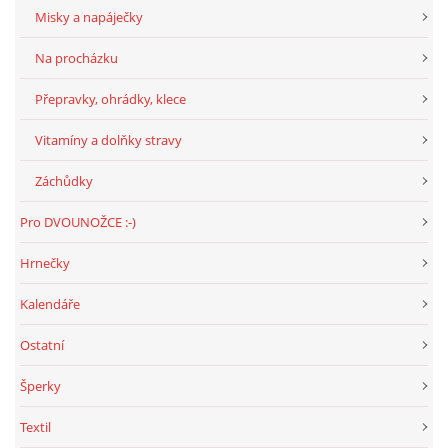
294 25 Katusice
Misky a napáječky
602 692 130
Na procházku
info@fretkyboleslav.cz
Přepravky, ohrádky, klece
© 2026 eStránky.cz
|
RSS
|
WebSlice
|
Tisk
|
Aktualizováno: 1. 8. 2026
|
Vitamíny a dolňky stravy
Nahoru ↑
Záchůdky
Pro DVOUNOŽCE :-)
Hrnečky
Kalendáře
Ostatní
Šperky
Textil