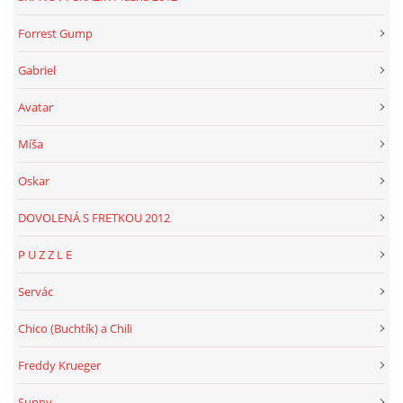
Forrest Gump
Gabriel
Avatar
Míša
Oskar
DOVOLENÁ S FRETKOU 2012
P U Z Z L E
Servác
Chico (Buchtík) a Chili
Freddy Krueger
Sunny