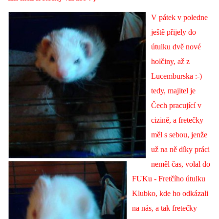
V pátek v poledne
E - S H O P
ještě přijely do
útulku dvě nové
HISTORIE 2022
holčiny, až z
Lucemburska :-)
O NÁS :-)
tedy, majitel je
Čech pracující v
cizině, a fretečky
VÝROČNÍ ZPRÁVY
měl s sebou, jenže
už na ně díky práci
KONTAKT
neměl čas, volal do
FUKu - Fretčího útulku
JAK NÁM POMOCI
Klubko, kde ho odkázali
na nás, a tak fretečky
NAPSALI O NÁS