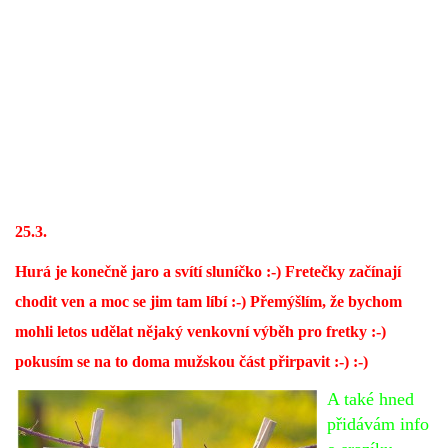
DFD - DOMOV FRETČÍCH DŮCHODCŮ
PODMÍNKY PŘEVZETÍ FRETKY.
O FRETCE
25.3.
O FRETCE
Hurá je konečně jaro a svítí sluníčko :-) Fretečky začínají
chodit ven a moc se jim tam líbí :-) Přemýšlím, že bychom
PÉČE O FRETKU
mohli letos udělat nějaký venkovní výběh pro fretky :-)
pokusím se na to doma mužskou část přirpavit :-) :-)
CHCI SI POŘÍDIT FRETKU
A také hned
přidávám info