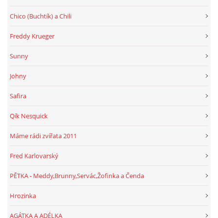
Chico (Buchtík) a Chili
Freddy Krueger
Sunny
Johny
Safira
Qík Nesquick
Máme rádi zvířata 2011
Fred Karlovarský
PĚTKA - Meddy,Brunny,Servác,Žofinka a Čenda
Hrozinka
AGÁTKA A ADÉLKA