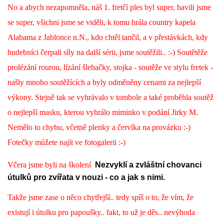
No a abych nezapomněla, náš 1. fretčí ples byl super, bavili jsme
se super, všichni jsme se viděli, k tomu hrála country kapela
Alabama z Jablonce n.N., kdo chtěl tančil, a v přestávkách, kdy
hudebníci čerpali síly na další sérii, jsme soutěžili.. :-) Soutětěže
prolézání rourou, lízání šlehačky, stojka - soutěže ve stylu fretek -
našly mnoho soutěžících a byly odměněny cenami za nejlepší
výkony. Stejně tak se vyhrávalo v tombole a také proběhla soutěž
o nejlepší masku, kterou vyhrálo miminko v podání Jirky M.
Nemělo to chybu, včetně plenky a červíka na provázku :-)
Fotečky můžete najít ve fotogalerii :-)
Včera jsme byli na školení
Nezvyklí a zvláštní chovanci
útulků pro zvířata v nouzi - co a jak s nimi.
Takže jsme zase o něco chytřejší.. tedy spíš o to, že vím, že
existují i útulku pro papoušky.. fakt, to už je děs.. nevýhoda