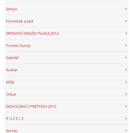
Simon
Forrestek a Jack
SRPNOVÝ SRAZÍK Plužná 2012
Forrest Gump
Gabriel
Avatar
Míša
Oskar
DOVOLENÁ S FRETKOU 2012
P U Z Z L E
Servác