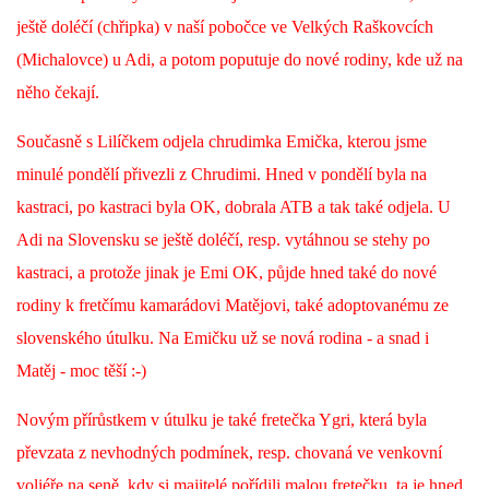
294 25 Katusice
ještě doléčí (chřipka) v naší pobočce ve Velkých Raškovcích
602 692 130
(Michalovce) u Adi, a potom poputuje do nové rodiny, kde už na
info@fretkyboleslav.cz
něho čekají.
© 2026 eStránky.cz
|
RSS
|
WebSlice
|
Tisk
|
Aktualizováno: 1. 8. 2026
|
Současně s Lilíčkem odjela chrudimka Emička, kterou jsme
Nahoru ↑
minulé pondělí přivezli z Chrudimi. Hned v pondělí byla na
kastraci, po kastraci byla OK, dobrala ATB a tak také odjela. U
Adi na Slovensku se ještě doléčí, resp. vytáhnou se stehy po
kastraci, a protože jinak je Emi OK, půjde hned také do nové
rodiny k fretčímu kamarádovi Matějovi, také adoptovanému ze
slovenského útulku. Na Emičku už se nová rodina - a snad i
Matěj - moc těší :-)
Novým přírůstkem v útulku je také fretečka Ygri, která byla
převzata z nevhodných podmínek, resp. chovaná ve venkovní
voliéře na seně, kdy si majitelé pořídili malou fretečku, ta je hned