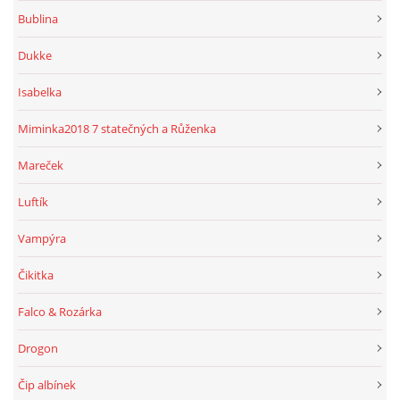
Bublina
Dukke
Isabelka
Miminka2018 7 statečných a Růženka
Mareček
Luftík
Vampýra
Čikitka
Falco & Rozárka
Drogon
Čip albínek