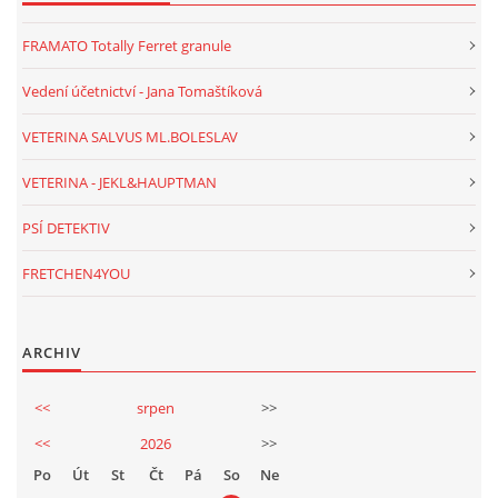
FRAMATO Totally Ferret granule
Vedení účetnictví - Jana Tomaštíková
VETERINA SALVUS ML.BOLESLAV
VETERINA - JEKL&HAUPTMAN
PSÍ DETEKTIV
FRETCHEN4YOU
ARCHIV
<<
srpen
>>
<<
2026
>>
Po
Út
St
Čt
Pá
So
Ne