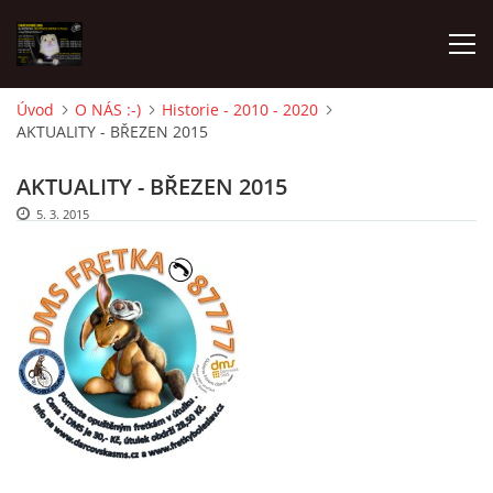
Úvod
O NÁS :-)
Historie - 2010 - 2020
AKTUALITY - BŘEZEN 2015
AKTUALITY
AKTUALITY - BŘEZEN 2015
FRETKY V ÚTULKU
5. 3. 2015
K ADOPCI
V PÉČI
VIRTUÁLNÍ ADOPCE
V NOVÝCH DOMOVECH