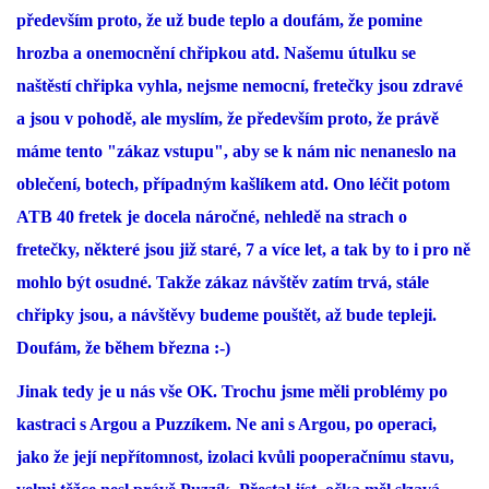
především proto, že už bude teplo a doufám, že pomine
hrozba a onemocnění chřipkou atd. Našemu útulku se
naštěstí chřipka vyhla, nejsme nemocní, fretečky jsou zdravé
a jsou v pohodě, ale myslím, že především proto, že právě
máme tento "zákaz vstupu", aby se k nám nic nenaneslo na
oblečení, botech, případným kašlíkem atd. Ono léčit potom
ATB 40 fretek je docela náročné, nehledě na strach o
fretečky, některé jsou již staré, 7 a více let, a tak by to i pro ně
mohlo být osudné. Takže zákaz návštěv zatím trvá, stále
chřipky jsou, a návštěvy budeme pouštět, až bude tepleji.
Doufám, že během března :-)
Jinak tedy je u nás vše OK. Trochu jsme měli problémy po
kastraci s Argou a Puzzíkem. Ne ani s Argou, po operaci,
jako že její nepřítomnost, izolaci kvůli pooperačnímu stavu,