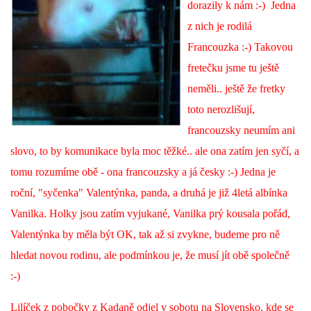
dorazily k nám :-) Jedna
z nich je rodilá
NATÁČENÍ V TELEVIZI
Francouzka :-) Takovou
fretečku jsme tu ještě
AKCE
neměli.. ještě že fretky
toto nerozlišují,
SLUŽBY
francouzsky neumím ani
slovo, to by komunikace byla moc těžké.. ale ona zatím jen syčí, a
HISTORIE - 2010 - 2020
tomu rozumíme obě - ona francouzsky a já česky :-) Jedna je
roční, "syčenka" Valentýnka, panda, a druhá je již 4letá albínka
JAK NÁM POMOCI - POMÁHAJÍ NÁM :-)
Vanilka. Holky jsou zatím vyjukané, Vanilka prý kousala pořád,
Valentýnka by měla být OK, tak až si zvykne, budeme pro ně
hledat novou rodinu, ale podmínkou je, že musí jít obě společně
:-)
Fretky Boleslav, z.s.
Trnová 15
Lilíček z pobočky z Kadaně odjel v sobotu na Slovensko, kde se