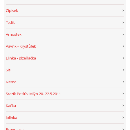
Cipísek
Tedík
Arnoštek
Vavřík - Kryštůfek
Elinka - plzeňačka
Sisi
Nemo
Srazík Poslův Mlýn 20.-22.5.2011
Kačka
Jolinka
Esperanza