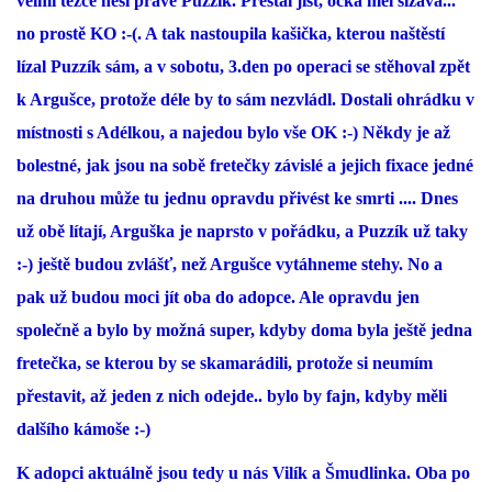
velmi těžce nesl právě Puzzík. Přestal jíst, očka měl slzavá...
no prostě KO :-(. A tak nastoupila kašička, kterou naštěstí
lízal Puzzík sám, a v sobotu, 3.den po operaci se stěhoval zpět
k Argušce, protože déle by to sám nezvládl. Dostali ohrádku v
místnosti s Adélkou, a najedou bylo vše OK :-) Někdy je až
bolestné, jak jsou na sobě fretečky závislé a jejich fixace jedné
na druhou může tu jednu opravdu přivést ke smrti .... Dnes
už obě lítají, Arguška je naprsto v pořádku, a Puzzík už taky
:-) ještě budou zvlášť, než Argušce vytáhneme stehy. No a
pak už budou moci jít oba do adopce. Ale opravdu jen
společně a bylo by možná super, kdyby doma byla ještě jedna
fretečka, se kterou by se skamarádili, protože si neumím
přestavit, až jeden z nich odejde.. bylo by fajn, kdyby měli
dalšího kámoše :-)
K adopci aktuálně jsou tedy u nás Vilík a Šmudlinka. Oba po