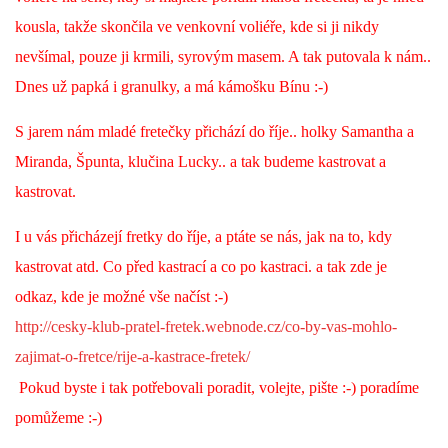
kousla, takže skončila ve venkovní voliéře, kde si ji nikdy
nevšímal, pouze ji krmili, syrovým masem. A tak putovala k nám..
Dnes už papká i granulky, a má kámošku Bínu :-)
S jarem nám mladé fretečky přichází do říje.. holky Samantha a
Miranda, Špunta, klučina Lucky.. a tak budeme kastrovat a
kastrovat.
I u vás přicházejí fretky do říje, a ptáte se nás, jak na to, kdy
kastrovat atd. Co před kastrací a co po kastraci. a tak zde je
odkaz, kde je možné vše načíst :-)
http://cesky-klub-pratel-fretek.webnode.cz/co-by-vas-mohlo-
zajimat-o-fretce/rije-a-kastrace-fretek/
Pokud byste i tak potřebovali poradit, volejte, pište :-) poradíme
pomůžeme :-)