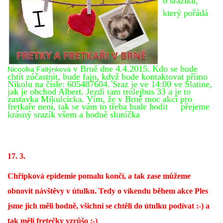
VÝCHOVA FRETKY
o srazíku,
který pořádá
NEMOCI FRETEK
JAK FRETKA BYDLÍ
v Brně dne 4.4.2015. Kdo se bude
Nicoolka Faltýnková
chtít zúčastnit, bude fajn, když bude kontaktovat přímo
Nikolu na čísle: 605487604. Sraz je ve 14:00 ve Slatine,
jak je obchod Albert. Jezdi tam trolejbus 33 a je to
CESTOVÁNÍ S FRETKOU
zastavka Mikulcicka. Vím, že v Brně moc akcí pro
fretkaře není, tak se vám to třeba bude hodit
přejeme
krásný srazík všem a hodně sluníčka
JEDNA ČÍ VÍCE FRETEK?
KASTRACE
17. 3.
Chřipková epidemie pomalu končí, a tak zase můžeme
STRAVA
obnovit návštěvy v útulku. Tedy o víkendu během akce Ples
jsme jich měli hodně, všichni se chtěli do útulku podívat :-) a
PODPORA
tak měli fretečky vzrůšo :-)