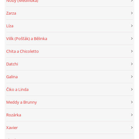
Noby (Medvídka)
Zarza
Líza
Vilík (Pošťák) a Bělinka
Chita a Chicoletto
Datchi
Galina
Čiko a Linda
Meddy a Brunny
Rozárka
Xavier