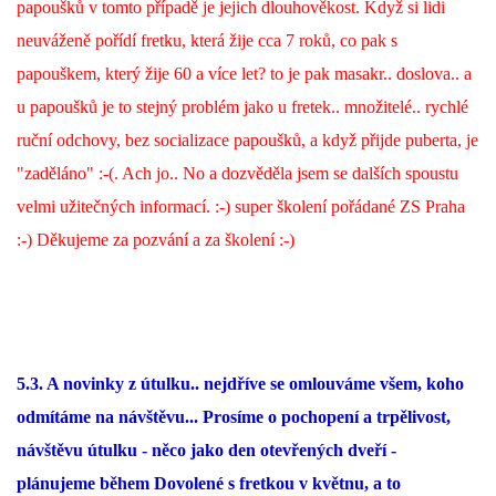
papoušků v tomto případě je jejich dlouhověkost. Když si lidi
neuváženě pořídí fretku, která žije cca 7 roků, co pak s
papouškem, který žije 60 a více let? to je pak masakr.. doslova.. a
u papoušků je to stejný problém jako u fretek.. množitelé.. rychlé
ruční odchovy, bez socializace papoušků, a když přijde puberta, je
"zaděláno" :-(. Ach jo.. No a dozvěděla jsem se dalších spoustu
velmi užitečných informací. :-) super školení pořádané ZS Praha
:-) Děkujeme za pozvání a za školení :-)
5.3. A novinky z útulku.. nejdříve se omlouváme všem, koho
odmítáme na návštěvu... Prosíme o pochopení a trpělivost,
návštěvu útulku - něco jako den otevřených dveří -
plánujeme během Dovolené s fretkou v květnu, a to