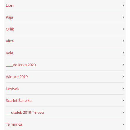
Lion
Pája
Orlík
Alice
Kala
____Volierka 2020
Vánoce 2019
Jarvísek
Scarlet Šanelka
___útulek 2019 Trnová
Té mimča