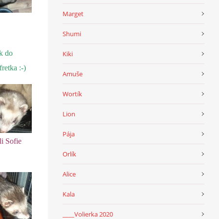
Marget
Shumi
k do
Kiki
retka :-)
Amuše
Wortík
Lion
Pája
li Sofie
Orlík
Alice
Kala
____Volierka 2020