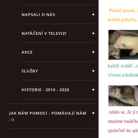
Pokud pozná, že
NAPSALI O NÁS
hodně pohybu...
NATÁČENÍ V TELEVIZI
AKCE
každý
zvlášť, a
SLUŽBY
Vivien tchořenka
HISTORIE - 2010 - 2020
zdálo se, že jí 
JAK NÁM POMOCI - POMÁHAJÍ NÁM
:-)
musíme maličko 
společně do ad