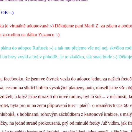
e OK :-)
a je virtuálně adoptovaná :-) Děkujeme paní Marii Z. za zájem a podp
 za rodinu na dálku Zuzance :-)
 plánu do adopce Rufusek :-) a tak mu přejeme vše nej nej, skvělou ro
si on brzy zvykl a byl v pohodě.. je to zlatíčko, tak snad bude :-) Děkuj
a facebooku, že jsem ve čtvrtek vezla do adopce jednu za našich freteč
ká, cestou na silnici hořelo vysokými plameny auto, museli jsme vše obj
zdrželi, a když jsme dorazili do nové rodiny, byl to šok... v místnosti, 
ydlet, byla pro ni na zemi připravená klec - ptačí - o rozměrech cca 60 
 hluboká, s hoblinami, rohovým záchůdkem z kartonové krabice, s mal
čky, na jedné straně prokousaná, prý od minulé fretky /už vidím, jak fr
-( / a to celé v kartonové krabici.. na této kleci jedna menší, s činčilou, 