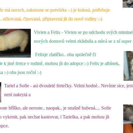
 má navrch, zakousne se potvůrka :-) je krásná, potřebuje
 očkovaná, čipovaná, připravená jít do nové rodiny :-)
Vivien a Felix - Vivien se po odchodu svých mimine
nových domovů velmi zklidnila a stává se z ní super f
Felixje zlatíčko.. oba společně či
le k jiné fretce v rodině, mohou jít do adopce :-) Felix je albínek,
 :-) oba jsou roční :-)
Tariel a Sofie - asi dvouleté fretečky. Velmi hodné.. Nevíme sice, jest
není nakrytá a
roste bříško, ale neroste.. naopak.. je
strašně hubená.... Sofie
vykrmit, pak nechat kastrovat, i Tarielka, a pak mohou jít
opce.