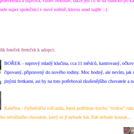
polečenská a suprová, vůbec nekouše, takže jen co se dá maličko po kas
ude super společnicí v nové rodině, kterou snad najde :-)
ik foteček freteček k adopci:
BOŘEK - suprový mladý klučina, cca 11 měsíců, kastrovaný, očkov
čipovaný, připravený do nového rodiny. Moc hodný, ale nevím, jak s
jinými fretkami, asi by na toto potřeboval zkušenějšího chovatele a nau
Kateřina - čtyřměsíční rošťanda, která potřebuje trochu "tvrdou" ruku
bo odvážného chovatele, který se jí nebude bát. Pak nebude kousat..
.