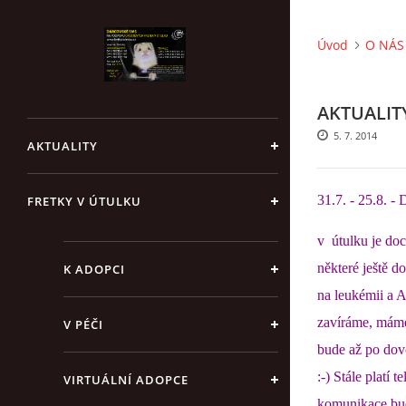
Úvod
O NÁS 
AKTUALITY
5. 7. 2014
AKTUALITY
31.7. - 25.8
FRETKY V ÚTULKU
v útulku je doc
některé ještě d
K ADOPCI
na leukémii a A
zavíráme, máme
V PÉČI
bude až po dovo
:-) Stále platí
VIRTUÁLNÍ ADOPCE
komunikace bu