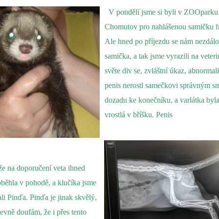
V pondělí jsme si byli v ZOOparku
Chomutov pro nahlášenou samičku fr
Ale hned po příjezdu se nám nezdálo,
samička, a tak jsme vyrazili na veteri
světe div se, zvláštní úkaz, abnormali
penis nerostl samečkovi správným s
dozadu ke konečníku, a varlátka byla
vrostlá v bříšku. Penis
že na doporučení veta ihned
oběhla v pohodě, a klučíka jsme
i Pinďa. Pinďa je jinak skvělý,
evně doufám, že i přes tento