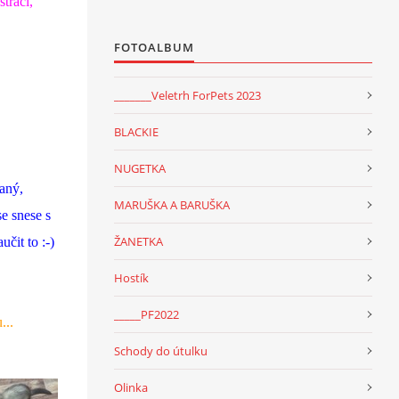
traci,
FOTOALBUM
_______Veletrh ForPets 2023
BLACKIE
NUGETKA
aný,
MARUŠKA A BARUŠKA
e snese s
ŽANETKA
čit to :-)
Hostík
_____PF2022
...
Schody do útulku
Olinka