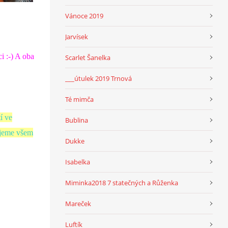
Vánoce 2019
Jarvísek
i :-) A oba
Scarlet Šanelka
___útulek 2019 Trnová
Té mimča
í ve
Bublina
řejeme všem
Dukke
Isabelka
Miminka2018 7 statečných a Růženka
Mareček
Luftík