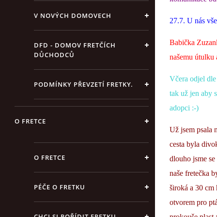
V NOVÝCH DOMOVECH
27.7. U nás vš
Babička Zuzank
DFD - DOMOV FRETČÍCH
DŮCHODCŮ
našemu útulku a
Včera odjel dle
PODMÍNKY PŘEVZETÍ FRETKY.
tak už jen aby 
adopci :-)
O FRETCE
Už jsem psala n
cesta byla divo
O FRETCE
dlouho jsme se 
naše fretečka b
PÉČE O FRETKU
široká a 30 cm
otvorem pro ptá
CHCI SI POŘÍDIT FRETKU
prokouše plast :