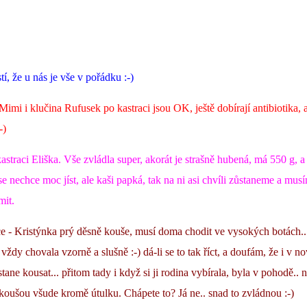
í, že u nás je vše v pořádku :-)
mi i klučina Rufusek po kastraci jsou OK, ještě dobírají antibiotika, a
-)
astraci Eliška. Vše zvládla super, akorát je strašně hubená, má 550 g, a
ase nechce moc jíst, ale kaši papká, tak na ni asi chvíli zůstaneme a mus
mit.
 - Kristýnka prý děsně kouše, musí doma chodit ve vysokých botách... 
vždy chovala vzorně a slušně :-) dá-li se to tak říct, a doufám, že i v n
tane kousat... přitom tady i když si ji rodina vybírala, byla v pohodě.. 
 koušou všude kromě útulku. Chápete to? Já ne.. snad to zvládnou :-)