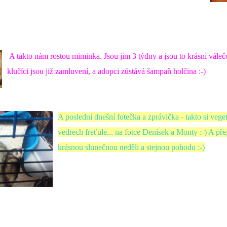
A takto nám rostou miminka. Jsou jim 3 týdny a jsou to krásní válečc
klučíci jsou již zamluvení, a adopci zůstává šampaň holčina :-)
A poslední dnešní fotečka a zprávička - takto si veget
vedrech freťule... na fotce Denísek a Monty :-) A p
krásnou slunečnou neděli a stejnou pohodu :-)