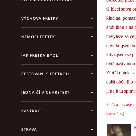
té kleci sotva o
VÝCHOVA FRETKY
klučina, pomazlí
andulkou a na t
nevyleze za celý
NEMOCI FRETEK
chvilku jsem bo
když jsem se po
JAK FRETKA BYDLÍ
bytě naštvanou 
ZOOkoutek.. a b
CESTOVÁNÍ S FRETKOU
další oběti líto
jí najít tu sprá
JEDNA ČÍ VÍCE FRETEK?
Eliška je zase 
KASTRACE
krásná :-)
M
STRAVA