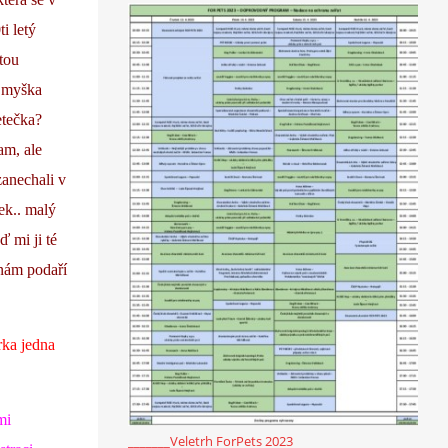
i letý
utou
i myška
etečka?
am, ale
zanechali v
ek.. malý
ď mi ji té
e nám podaří
rka jedna
mi
_______Veletrh ForPets 2023