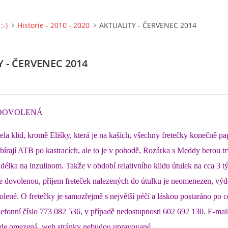
:-)
Historie - 2010 - 2020
AKTUALITY - ČERVENEC 2014
 - ČERVENEC 2014
. - DOVOLENÁ
ela klid, kromě Elišky, která je na kaších, všechny fretečky konečně pa
obírají ATB po kastracích, ale to je v pohodě, Rozárka s Meddy berou tr
délka na inzulinom. Takže v období relativního klidu útulek na cca 3 t
 dovolenou, příjem freteček nalezených do útulku je neomenezen, výde
lené. O fretečky je samozřejmě s největší péčí a láskou postaráno po 
 telefonní číslo 773 082 536, v případě nedostupnosti 602 692 130. E-mail
.
de omezená, web.stránky nebudou upravované