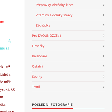
Přepravky, ohrádky, klece
Vitamíny a dolňky stravy
oru
Záchůdky
Pro DVOUNOŽCE :-)
dinu má,
Hrnečky
eme za
Kalendáře
Ostatní
ek.. už
íždět a
Šperky
kde měla
Textil
vysoká, 60
ým
etka
POSLEDNÍ FOTOGRAFIE
která se v