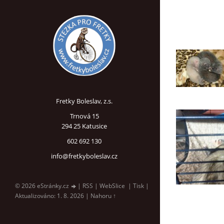
Fretky Boleslav, z.s.
Trnová 15
294 25 Katusice
602 692 130
info@fretkyboleslav.cz
© 2026 eStránky.cz
|
RSS
|
WebSlice
|
Tisk
|
Aktualizováno: 1. 8. 2026
|
Nahoru ↑