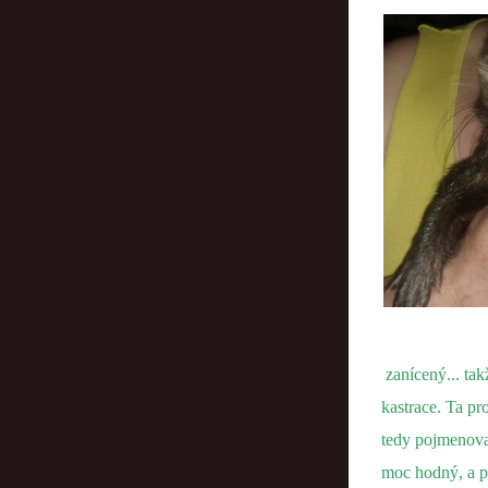
zanícený... tak
kastrace. Ta pr
tedy pojmenoval
moc hodný, a p