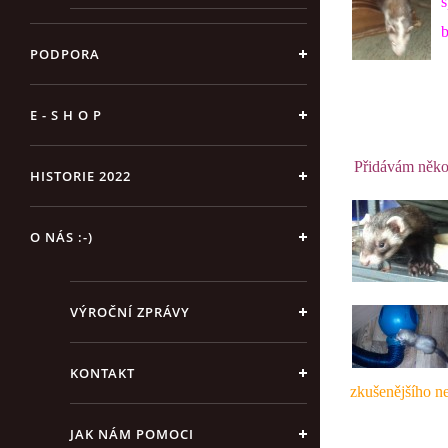
s
b
PODPORA
E - S H O P
Přidávám někol
HISTORIE 2022
O NÁS :-)
VÝROČNÍ ZPRÁVY
KONTAKT
zkušenějšího ne
JAK NÁM POMOCI