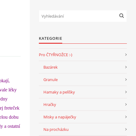
KATEGORIE
Pro ČTYŘNOŽCE :-)
Bazárek
Granule
pkají,
vale léky
Hamaky a pelíšky
ýdny
Hračky
j freteček
Misky a napáječky
celou dobu
y a ostatní
Na procházku