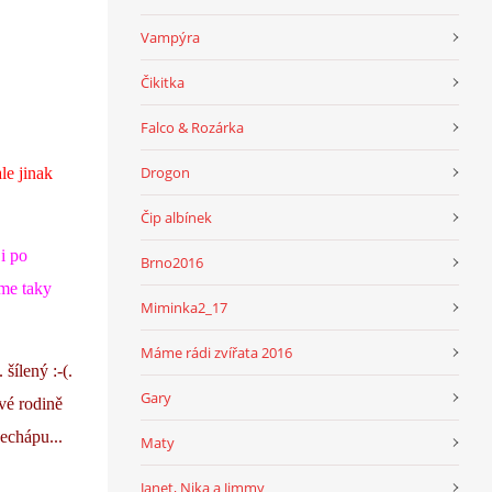
Vampýra
Čikitka
Falco & Rozárka
Drogon
le jinak
Čip albínek
 i po
Brno2016
íme taky
Miminka2_17
Máme rádi zvířata 2016
šílený :-(.
Gary
ové rodině
nechápu...
Maty
Janet, Nika a Jimmy