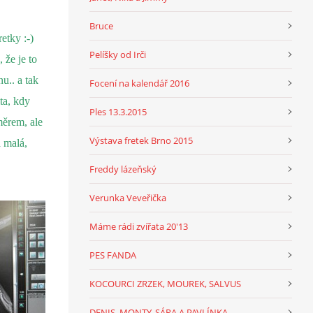
Bruce
etky :-)
Pelíšky od Irči
 že je to
nu.. a tak
Focení na kalendář 2016
ta, kdy
Ples 13.3.2015
měrem, ale
Výstava fretek Brno 2015
 malá,
Freddy lázeňský
Verunka Veveřička
Máme rádi zvířata 20'13
PES FANDA
KOCOURCI ZRZEK, MOUREK, SALVUS
DENIS, MONTY, SÁRA A PAVLÍNKA