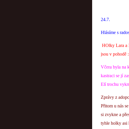
24.7.
Hlásíme s radost
HOlky Lara a Mi
jsou v pohodě :
Včera byla na k
kastraci se jí z
Elí trochu vykr
Zprávy z adopce
Přitom u nás se 
si zvykne a přes
tyhle holky asi