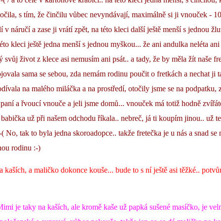
točila, s tím, že činčilu vůbec nevyndávají, maximálně si ji vnouček - 10t
 v náručí a zase ji vrátí zpět, na této kleci další ještě menší s jednou žl
éto kleci ještě jedna menší s jednou myškou... že ani andulka neléta an
 svůj život z klece asi nemusím ani psát.. a tady, že by měla žít naše fr
jovala sama se sebou, zda nemám rodinu poučit o fretkách a nechat ji t
dívala na malého miláčka a na prostředí, otočily jsme se na podpatku, 
paní a řvoucí vnouče a jeli jsme domů... vnouček má totiž hodně zvířát
abička už při našem odchodu říkala.. nebreč, já ti koupím jinou.. už te
 :-( No, tak to byla jedna skoroadopce.. takže fretečka je u nás a snad s
vnou rodinu :-)
na kaších, a maličko dokonce kouše... bude to s ní ještě asi těžké.. potvů
imi je taky na kaších, ale kromě kaše už papká sušené masíčko, je vel