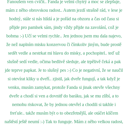
Fanoušem ven cvičit.. Fanda je velmi chytrý a moc se zlepšuje,
mám z něho obrovskou radost.. Autem jezdí strašně rád, v lese je
hodný, stále si nás hlídá a je pořád na obzoru a čas od času si
přijde pro pamlsek sám, jindy vždy přijde na zavolání, což je
bobma :-) Učí se velmi rychle.. Jen jednou jsem mu dala najevo,
že než naplním misku konzervou či čímkoliv jiným, bude prostě
sedět vedle a nestrkat mi hlavu do misky, a pochopitel.. teď už
slušně sedí vedle, očima bedlivě sleduje, ale trpělivě čeká a pak
jde teprve papkat. Je to slušný pes :-) Co je negativní, že se naučil
si otevírat kliky u dveří.. zjistil, jak dveře fungují, a tak když je
venku, musím zamykat, protože Fanda si jinak otevře všechny
dveře a chodí si ven a dovnitř do baráku, jak se mu zlíbí, a to
nemohu riskovat, že by jednou otevřel a chodili si takhle i
freťule.. takže musím být o to obezřetnější, ale otáčet klíčem
naštěstí ještě neumí :-) Tak to funguje. Mám z něho velkou radost,