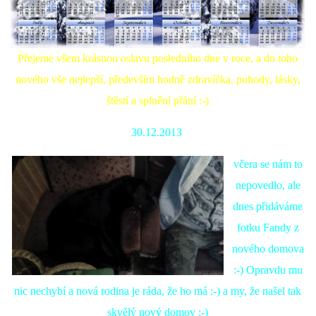
DFD - DOMOV FRETČÍCH DŮCHODCŮ
Přejeme všem krásnou oslavu posledního dne v roce, a do toho
nového vše nejlepší, především hodně zdravíčka, pohody, lásky,
PODMÍNKY PŘEVZETÍ FRETKY.
štěstí a splnění přání :-)
30.12.2013
O FRETCE
včera se nám to
nepovedlo, ale
O FRETCE
dnes přidáváme
fotku Fandy z
PÉČE O FRETKU
nového domova
:-) Opravdu mu
CHCI SI POŘÍDIT FRETKU
nic nechybí a nová rodina je ráda, že ho má :-) a my, že našel tak
skvělý nový domov :-)