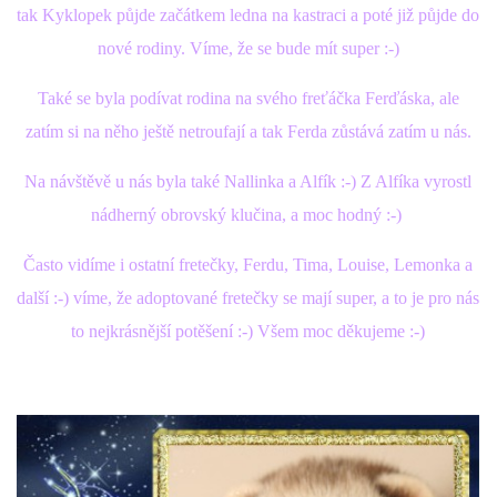
tak Kyklopek půjde začátkem ledna na kastraci a poté již půjde do
nové rodiny. Víme, že se bude mít super :-)
NATÁČENÍ V TELEVIZI
Také se byla podívat rodina na svého freťáčka Ferďáska, ale
AKCE
zatím si na něho ještě netroufají a tak Ferda zůstává zatím u nás.
Na návštěvě u nás byla také Nallinka a Alfík :-) Z Alfíka vyrostl
SLUŽBY
nádherný obrovský klučina, a moc hodný :-)
HISTORIE - 2010 - 2020
Často vidíme i ostatní fretečky, Ferdu, Tima, Louise, Lemonka a
další :-) víme, že adoptované fretečky se mají super, a to je pro nás
to nejkrásnější potěšení :-) Všem moc děkujeme :-)
JAK NÁM POMOCI - POMÁHAJÍ NÁM :-)
Fretky Boleslav, z.s.
Trnová 15