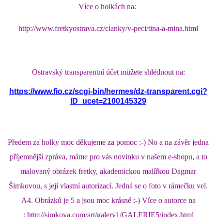
Více o holkách na:
http://www.fretkyostrava.cz/clanky/v-peci/tina-a-mina.html
Ostravský transparentní účet můžete shlédnout na:
https://www.fio.cz/scgi-bin/hermes/dz-transparent.cgi?
ID_ucet=2100145329
Předem za holky moc děkujeme za pomoc :-) No a na závěr jedna
příjemnější zpráva, máme pro vás novinku v našem e-shopu, a to
malovaný obrázek fretky, akademickou malířkou Dagmar
Šimkovou, s její vlastní autorizací. Jedná se o foto v rámečku vel.
A4. Obrázků je 5 a jsou moc krásné :-) Více o autorce na
:
http://simkova.com/art/galery1/GALERIE5/index.html