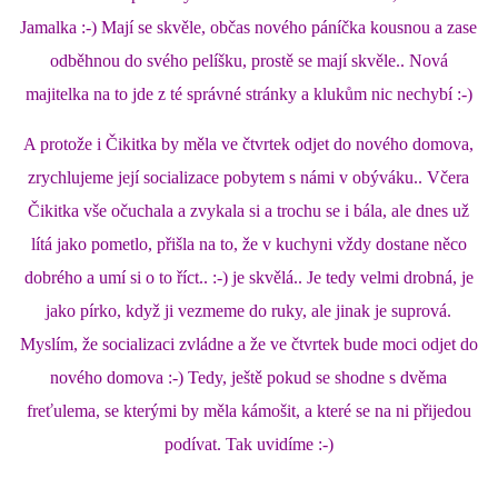
Jamalka :-) Mají se skvěle, občas nového páníčka kousnou a zase
odběhnou do svého pelíšku, prostě se mají skvěle.. Nová
majitelka na to jde z té správné stránky a klukům nic nechybí :-)
A protože i Čikitka by měla ve čtvrtek odjet do nového domova,
zrychlujeme její socializace pobytem s námi v obýváku.. Včera
Čikitka vše očuchala a zvykala si a trochu se i bála, ale dnes už
lítá jako pometlo, přišla na to, že v kuchyni vždy dostane něco
dobrého a umí si o to říct.. :-) je skvělá.. Je tedy velmi drobná, je
jako pírko, když ji vezmeme do ruky, ale jinak je suprová.
Myslím, že socializaci zvládne a že ve čtvrtek bude moci odjet do
nového domova :-) Tedy, ještě pokud se shodne s dvěma
freťulema, se kterými by měla kámošit, a které se na ni přijedou
podívat. Tak uvidíme :-)