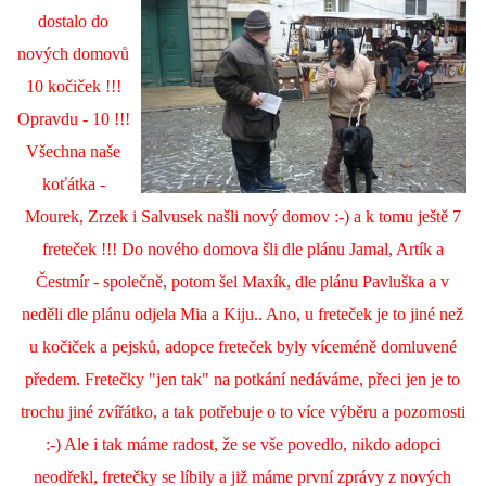
dostalo do
nových domovů
10 kočiček !!!
Opravdu - 10 !!!
Všechna naše
koťátka -
Mourek, Zrzek i Salvusek našli nový domov :-) a k tomu ještě 7
freteček !!! Do nového domova šli dle plánu Jamal, Artík a
Čestmír - společně, potom šel Maxík, dle plánu Pavluška a v
neděli dle plánu odjela Mia a Kiju.. Ano, u freteček je to jiné než
u kočiček a pejsků, adopce freteček byly víceméně domluvené
předem. Fretečky "jen tak" na potkání nedáváme, přeci jen je to
trochu jiné zvířátko, a tak potřebuje o to více výběru a pozornosti
:-) Ale i tak máme radost, že se vše povedlo, nikdo adopci
neodřekl, fretečky se líbily a již máme první zprávy z nových