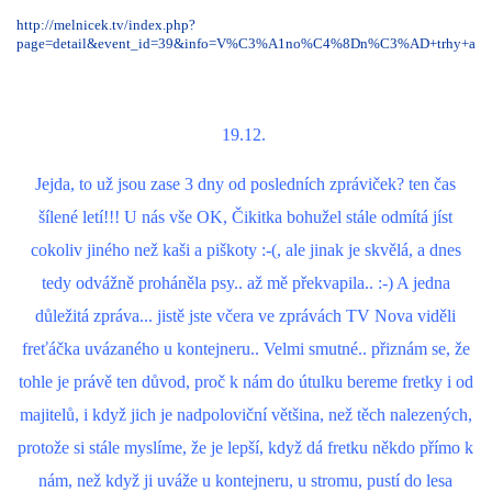
http://melnicek.tv/index.php?
page=detail&event_id=39&info=V%C3%A1no%C4%8Dn%C3%AD+trhy+a+a
19.12.
Jejda, to už jsou zase 3 dny od posledních zpráviček? ten čas
šílené letí!!! U nás vše OK, Čikitka bohužel stále odmítá jíst
cokoliv jiného než kaši a piškoty :-(, ale jinak je skvělá, a dnes
tedy odvážně proháněla psy.. až mě překvapila.. :-) A jedna
důležitá zpráva... jistě jste včera ve zprávách TV Nova viděli
freťáčka uvázaného u kontejneru.. Velmi smutné.. přiznám se, že
tohle je právě ten důvod, proč k nám do útulku bereme fretky i od
majitelů, i když jich je nadpoloviční většina, než těch nalezených,
protože si stále myslíme, že je lepší, když dá fretku někdo přímo k
nám, než když ji uváže u kontejneru, u stromu, pustí do lesa