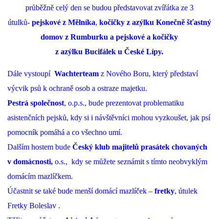
průběžně celý den se budou představovat zvířátka ze 3
útulků-
pejskové z Mělníka
,
kočičky z
azýlku
Konečně šťastný
domov z Rumburku a pejskové a kočičky
z
azýlku
Bucifálek
u České Lípy.
Dále vystoupí
Wachterteam
z Nového Boru, který představí
výcvik psů k ochraně osob a ostraze majetku.
Pestrá společnost
, o.p.s., bude prezentovat problematiku
asistenčních pejsků, kdy si i návštěvníci mohou vyzkoušet, jak psí
pomocník pomáhá a co všechno umí.
Dalším hostem bude
Český klub majitelů prasátek chovaných
v domácnosti,
o.s., kdy se můžete seznámit s tímto neobvyklým
domácím mazlíčkem.
Účastnit se také bude menší domácí mazlíček –
fretky
, útulek
Fretky Boleslav .