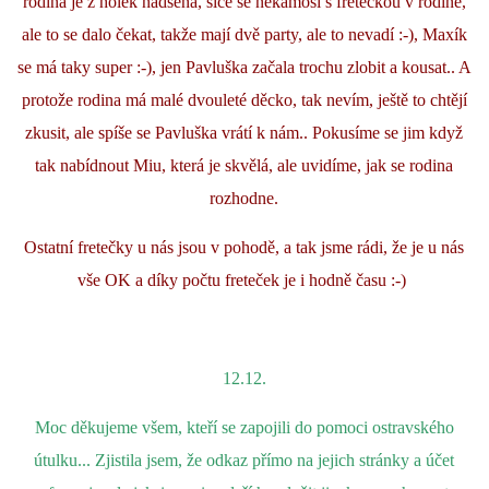
rodina je z holek nadšená, sice se nekámoší s fretečkou v rodině,
ale to se dalo čekat, takže mají dvě party, ale to nevadí :-), Maxík
se má taky super :-), jen Pavluška začala trochu zlobit a kousat.. A
protože rodina má malé dvouleté děcko, tak nevím, ještě to chtějí
zkusit, ale spíše se Pavluška vrátí k nám.. Pokusíme se jim když
tak nabídnout Miu, která je skvělá, ale uvidíme, jak se rodina
rozhodne.
Ostatní fretečky u nás jsou v pohodě, a tak jsme rádi, že je u nás
vše OK a díky počtu freteček je i hodně času :-)
12.12.
Moc děkujeme všem, kteří se zapojili do pomoci ostravského
útulku... Zjistila jsem, že odkaz přímo na jejich stránky a účet