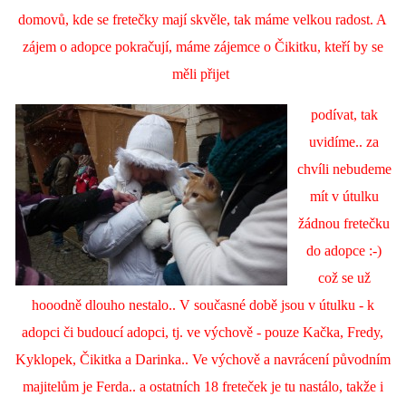
domovů, kde se fretečky mají skvěle, tak máme velkou radost. A
zájem o adopce pokračují, máme zájemce o Čikitku, kteří by se
měli přijet
podívat, tak
uvidíme.. za
chvíli nebudeme
mít v útulku
žádnou fretečku
do adopce :-)
což se už
hooodně dlouho nestalo.. V současné době jsou v útulku - k
adopci či budoucí adopci, tj. ve výchově - pouze Kačka, Fredy,
Kyklopek, Čikitka a Darinka.. Ve výchově a navrácení původním
majitelům je Ferda.. a ostatních 18 freteček je tu nastálo, takže i