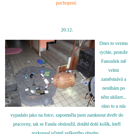
pochopení.
20.12.
Dnes to vezmu
rychle, protože
Fanoušek mě
velmi
zaměstnává a
nestíhám po
něm uklízet...
ráno to u nás
vypadalo jako na fotce, zapomněla jsem zamknout dveře do
pracovny, tak se Fanda obsloužil, dotáhl dolů košík, kteří
rozkousal včetně veškerého obsahu..