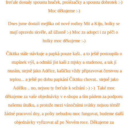
freťule dostaly spoustu hraček, prolézačky a spoustu dobrotek :-)
Moc děkujeme :-)
Dnes jsme dostali mejlíka od nové rodiny Mii a Kiju, holky se
mají opravdu skvěle, až úžasně :-) Moc za adopci i za péči o
holky moc děkujeme :-)
Čikitka stále stávkuje a papká pouze kaši.. a to ještě postoupila o
stupínek výš, a odmítá jíst kaši z mjsky a studenou, a tak jí
musím, stejně jako Adélce, kašičku vždy připravovat čerstvou a
teplou... a ještě po dobu papkání Čikitku chovat.. stejně jako
Adélku .. no, nejsou ty freťule k sežrání :-) :-) Také moc
děkujeme za vaše objednávky v e-shopu a tím pádem za podporu
našemu útulku, a protože mezi vánočními svátky nejsou téměř
žádné pracovní dny, a pošty nebudou moc fungovat, budeme další
objednávky vyřizovat až po Novém roce. Děkujeme za