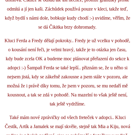
odmítá a jí jen kaši. Záchůdek používá pouze v kleci, takže teď,
když bydlí s námi dole, bobkuje kudy chodí :-) uvidíme, věřím, že
se dá Čikitka brzy dohromady.
Kluci Ferda a Fredy dělají pokroky.. Fredy je už vcelku v pohodě,
o kousání není řeči, je velmi hravý, takže je to otázka jen času,
kdy bude zcela OK a budeme moc plánovat přeřazení do sekce k
adopci :-) Šampaň Ferda se také lepší.. přiznám se, že u něho si
nejsem jistá, kdy se zákeřně zakousne a jsem stále v pozoru, ale
možná že i právě díky tomu, že jsem v pozoru, se mu nedaří mě
kousnout, a tak se zdá v pohodě. Na mazelní to však ještě není,
tak ještě vydržíme.
Také mám nové zprávičky od všech freteček v adopci.. Kluci
Čestík, Artík a Jamalek se mají skvěle, stejně tak Mia a Kiju, nová