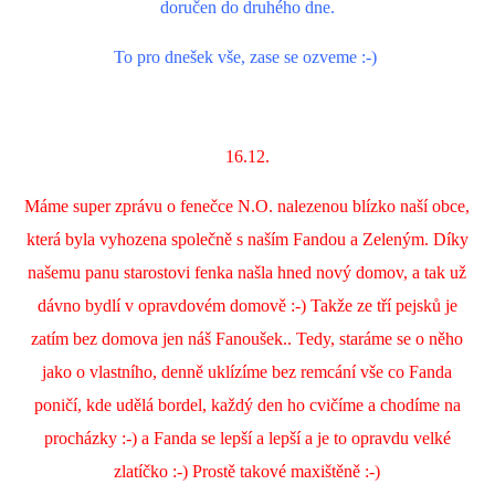
doručen do druhého dne.
To pro dnešek vše, zase se ozveme :-)
16.12.
Máme super zprávu o fenečce N.O. nalezenou blízko naší obce,
která byla vyhozena společně s naším Fandou a Zeleným. Díky
našemu panu starostovi fenka našla hned nový domov, a tak už
dávno bydlí v opravdovém domově :-) Takže ze tří pejsků je
zatím bez domova jen náš Fanoušek.. Tedy, staráme se o něho
jako o vlastního, denně uklízíme bez remcání vše co Fanda
poničí, kde udělá bordel, každý den ho cvičíme a chodíme na
procházky :-) a Fanda se lepší a lepší a je to opravdu velké
zlatíčko :-) Prostě takové maxištěně :-)