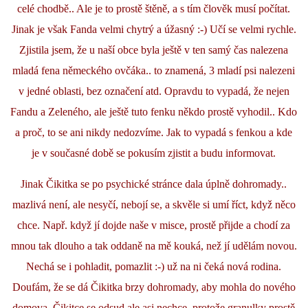
celé chodbě.. Ale je to prostě štěně, a s tím člověk musí počítat.
Jinak je však Fanda velmi chytrý a úžasný :-) Učí se velmi rychle.
Zjistila jsem, že u naší obce byla ještě v ten samý čas nalezena
mladá fena německého ovčáka.. to znamená, 3 mladí psi nalezeni
v jedné oblasti, bez označení atd. Opravdu to vypadá, že nejen
Fandu a Zeleného, ale ještě tuto fenku někdo prostě vyhodil.. Kdo
a proč, to se ani nikdy nedozvíme. Jak to vypadá s fenkou a kde
je v současné době se pokusím zjistit a budu informovat.
Jinak Čikitka se po psychické stránce dala úplně dohromady..
mazlivá není, ale nesyčí, nebojí se, a skvěle si umí říct, když něco
chce. Např. když jí dojde naše v misce, prostě přijde a chodí za
mnou tak dlouho a tak oddaně na mě kouká, než jí udělám novou.
Nechá se i pohladit, pomazlit :-) už na ni čeká nová rodina.
Doufám, že se dá Čikitka brzy dohromady, aby mohla do nového
domova. Čikitce se odsud ale asi nechce, protože granulky prostě