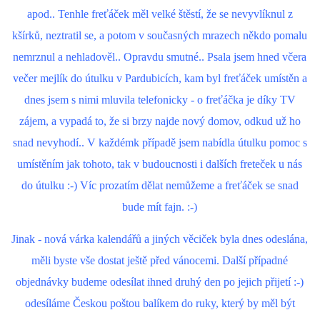
apod.. Tenhle freťáček měl velké štěstí, že se nevyvlíknul z
kšírků, neztratil se, a potom v současných mrazech někdo pomalu
nemrznul a nehladověl.. Opravdu smutné.. Psala jsem hned včera
večer mejlík do útulku v Pardubicích, kam byl freťáček umístěn a
dnes jsem s nimi mluvila telefonicky - o freťáčka je díky TV
zájem, a vypadá to, že si brzy najde nový domov, odkud už ho
snad nevyhodí.. V každémk případě jsem nabídla útulku pomoc s
umístěním jak tohoto, tak v budoucnosti i dalších freteček u nás
do útulku :-) Víc prozatím dělat nemůžeme a freťáček se snad
bude mít fajn. :-)
Jinak - nová várka kalendářů a jiných věciček byla dnes odeslána,
měli byste vše dostat ještě před vánocemi. Další případné
objednávky budeme odesílat ihned druhý den po jejich přijetí :-)
odesíláme Českou poštou balíkem do ruky, který by měl být