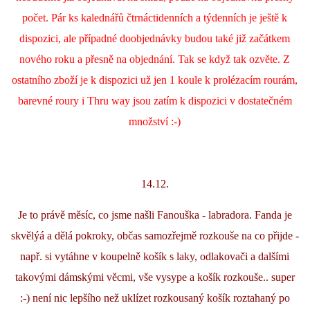
počet. Pár ks kalednářů čtrnáctidenních a týdenních je ještě k
dispozici, ale případné doobjednávky budou také již začátkem
nového roku a přesně na objednání. Tak se když tak ozvěte. Z
ostatního zboží je k dispozici už jen 1 koule k prolézacím rourám,
barevné roury i Thru way jsou zatím k dispozici v dostatečném
množství :-)
14.12.
Je to právě měsíc, co jsme našli Fanouška - labradora. Fanda je
skvělýá a dělá pokroky, občas samozřejmě rozkouše na co přijde -
např. si vytáhne v koupelně košík s laky, odlakovači a dalšími
takovými dámskými věcmi, vše vysype a košík rozkouše.. super
:-) není nic lepšího než uklízet rozkousaný košík roztahaný po