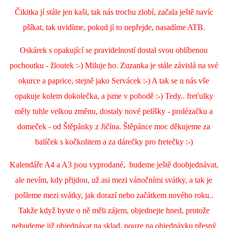
Čikitka jí stále jen kaši, tak nás trochu zlobí, začala ještě navíc
pšíkat, tak uvidíme, pokud jí to nepřejde, nasadíme ATB.
Oskárek s opakující se pravidelností dostal svou oblíbenou
pochoutku - žloutek :-) Miluje ho. Zuzanka je stále závislá na své
okurce a paprice, stejně jako Servácek :-) A tak se u nás vše
opakuje kolem dokolečka, a jsme v pohodě :-) Tedy.. freťulky
měly tuhle velkou změnu, dostaly nové pelíšky - prolézačku a
domeček - od Štěpánky z Jičína. Štěpánce moc děkujeme za
balíček s kočkolitem a za dárečky pro fretečky :-)
Kalendáře A4 a A3 jsou vyprodané, budeme ještě doobjednávat,
ale nevím, kdy přijdou, už asi mezi vánočními svátky, a tak je
pošleme mezi svátky, jak dorazí nebo začátkem nového roku..
Takže když byste o ně měli zájem, objednejte hned, protože
nebudeme již objednávat na sklad, pouze na objednávku přesný