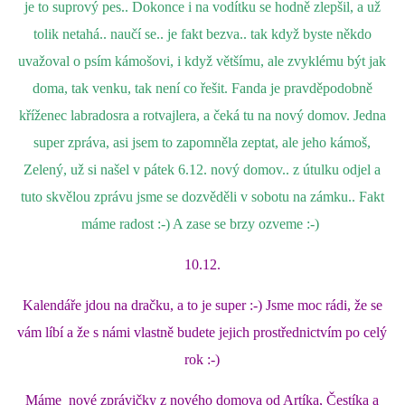
je to suprový pes.. Dokonce i na vodítku se hodně zlepšil, a už
tolik netahá.. naučí se.. je fakt bezva.. tak když byste někdo
uvažoval o psím kámošovi, i když většímu, ale zvyklému být jak
doma, tak venku, tak není co řešit. Fanda je pravděpodobně
kříženec labradosra a rotvajlera, a čeká tu na nový domov. Jedna
super zpráva, asi jsem to zapomněla zeptat, ale jeho kámoš,
Zelený, už si našel v pátek 6.12. nový domov.. z útulku odjel a
tuto skvělou zprávu jsme se dozvěděli v sobotu na zámku.. Fakt
máme radost :-) A zase se brzy ozveme :-)
10.12.
Kalendáře jdou na dračku, a to je super :-) Jsme moc rádi, že se
vám líbí a že s námi vlastně budete jejich prostřednictvím po celý
rok :-)
Máme nové zprávičky z nového domova od Artíka, Čestíka a