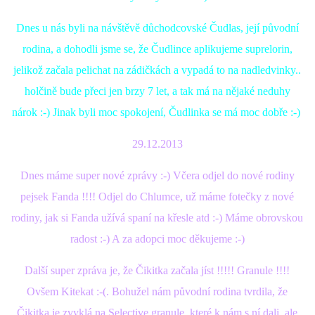
VÝCHOVA FRETKY
Dnes u nás byli na návštěvě důchodcovské Čudlas, její původní
NEMOCI FRETEK
rodina, a dohodli jsme se, že Čudlince aplikujeme suprelorin,
jelikož začala pelichat na zádičkách a vypadá to na nadledvinky..
JAK FRETKA BYDLÍ
holčině bude přeci jen brzy 7 let, a tak má na nějaké neduhy
nárok :-) Jinak byli moc spokojení, Čudlinka se má moc dobře :-)
CESTOVÁNÍ S FRETKOU
29.12.2013
JEDNA ČÍ VÍCE FRETEK?
Dnes máme super nové zprávy :-) Včera odjel do nové rodiny
pejsek Fanda !!!! Odjel do Chlumce, už máme fotečky z nové
KASTRACE
rodiny, jak si Fanda užívá spaní na křesle atd :-) Máme obrovskou
radost :-) A za adopci moc děkujeme :-)
STRAVA
Další super zpráva je, že Čikitka začala jíst !!!!! Granule !!!!
Ovšem Kitekat :-(. Bohužel nám původní rodina tvrdila, že
PODPORA
Čikitka je zvyklá na Selective granule, které k nám s ní dali, ale