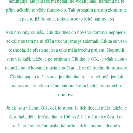
nefunguje, ale jaksi se mi nedaří ho vložit jinak, nemohu na to
přijít, ačkoliv to vždy fungovalo. Tak prozatím prosím zkopírujte
a pak to již funguje, pokusím se to ještě napravit :-)
Pak novinky od nás.. Čikitka dnes do nového domova nepojede,
ačkoliv se tam na ni těší a trochu jsme je zklamali. Čikita se však
rozhodla, že přestane jíst a také měla trochu průjem. Napravili
jsme vše kaší, takže je po průjmu a Čikitka je OK, je však slabá a
nemůže na očkování, musíme počkat, až se dá trochu dohromady.
Čikitka papká kaši, sama, je milá, lítá tu, je v pohodě, jen jak
napravíme to jídlo a váhu, tak bude moci odejít do nového
domova.
Jinak jsou všichni OK, což je super. Je jich docela málo, takže je
času habaděj a freťule lítaj o 106 :-) A i já mám více času i na
našeho útulkového psího kámoše, takže chodíme denně s