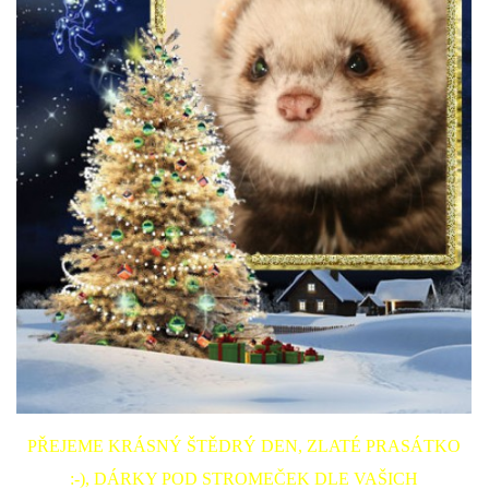
294 25 Katusice
602 692 130
info@fretkyboleslav.cz
© 2026 eStránky.cz
|
RSS
|
WebSlice
|
Tisk
|
Aktualizováno: 1. 8. 2026
|
Nahoru ↑
PŘEJEME KRÁSNÝ ŠTĚDRÝ DEN, ZLATÉ PRASÁTKO
:-), DÁRKY POD STROMEČEK DLE VAŠICH