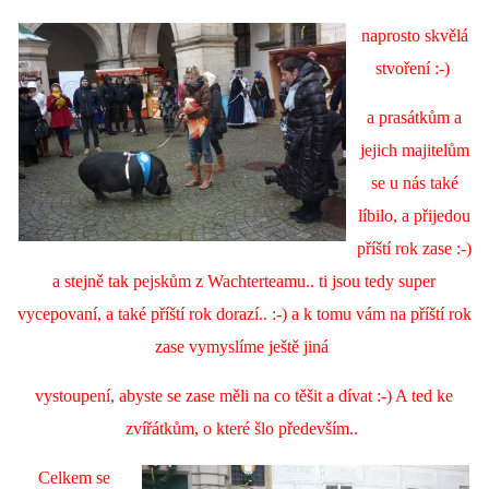
naprosto skvělá
stvoření :-)
a prasátkům a
jejich majitelům
se u nás také
líbilo, a přijedou
příští rok zase :-)
a stejně tak pejskům z Wachterteamu.. ti jsou tedy super
vycepovaní, a také příští rok dorazí.. :-) a k tomu vám na příští rok
zase vymyslíme ještě jiná
vystoupení, abyste se zase měli na co těšit a dívat :-) A ted ke
zvířátkům, o které šlo především..
Celkem se