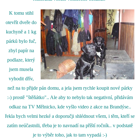
K tomu stihl
otevřít dveře do
kuchyně a 1 kg
párků bylo fuč,
zbyl papír na
podlaze, který
jsem musela
vyhodit dřív,
než na to přijde pán domu, a jela jsem rychle koupit nové párky
:-) prostě "štěňátko".. Ale aby to nebylo tak negativní, přidávám
odkaz na TV Mělnicko, kde vyšlo video z akce na Brandýse..
řekla bych velmi hezké a doporučji shlédnout všem, i těm, kteří se
zatím neúčastnili, třeba je to navnadí na příští ročník.. v podstatě
je to výběr toho, jak to tam vypadá :-)