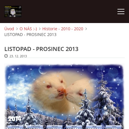
Úvod
O NÁS :-)
Historie - 2010 - 2020
LISTOPAD - PROSINEC 2013
AKTUALITY
LISTOPAD - PROSINEC 2013
FRETKY V ÚTULKU
23. 12. 2013
K ADOPCI
V PÉČI
VIRTUÁLNÍ ADOPCE
V NOVÝCH DOMOVECH