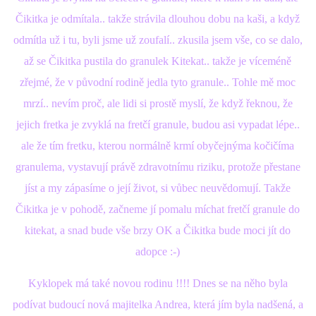
Čikitka je odmítala.. takže strávila dlouhou dobu na kaši, a když
E - S H O P
odmítla už i tu, byli jsme už zoufalí.. zkusila jsem vše, co se dalo,
až se Čikitka pustila do granulek Kitekat.. takže je víceméně
HISTORIE 2022
zřejmé, že v původní rodině jedla tyto granule.. Tohle mě moc
mrzí.. nevím proč, ale lidi si prostě myslí, že když řeknou, že
O NÁS :-)
jejich fretka je zvyklá na fretčí granule, budou asi vypadat lépe..
ale že tím fretku, kterou normálně krmí obyčejnýma kočičíma
granulema, vystavují právě zdravotnímu riziku, protože přestane
VÝROČNÍ ZPRÁVY
jíst a my zápasíme o její život, si vůbec neuvědomují. Takže
Čikitka je v pohodě, začneme jí pomalu míchat fretčí granule do
KONTAKT
kitekat, a snad bude vše brzy OK a Čikitka bude moci jít do
adopce :-)
JAK NÁM POMOCI
Kyklopek má také novou rodinu !!!! Dnes se na něho byla
podívat budoucí nová majitelka Andrea, která jím byla nadšená, a
NAPSALI O NÁS