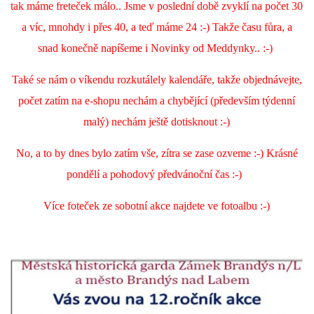
tak máme freteček málo.. Jsme v poslední době zvyklí na počet 30
a víc, mnohdy i přes 40, a teď máme 24 :-) Takže času fůra, a
snad konečně napíšeme i Novinky od Meddynky.. :-)
Také se nám o víkendu rozkutálely kalendáře, takže objednávejte,
počet zatím na e-shopu nechám a chybějící (především týdenní
malý) nechám ještě dotisknout :-)
No, a to by dnes bylo zatím vše, zítra se zase ozveme :-) Krásné
pondělí a pohodový předvánoční čas :-)
Více foteček ze sobotní akce najdete ve fotoalbu :-)