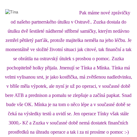
Pak máme nové zprávičky
od našeho partnerského útulku v Ostravě.. Zuzka dostala do
útulku dvě šestileté nádherné stříbrné samičky, kterým nedávno
zemřel pětiletý parťák, protože majitelka neměla na jeho léčbu. Je
momentálně ve složité životní situaci jak citové, tak finanční a tak
se obrátila na ostravský útulek s prosbou o pomoc. Zuzka
pochopitelně holky přijala. Jmenují se Tínka a Mínka. Tínka má
velmi vylisanou srst, je jako kostřička, má zvětšenou nadledvinku,
v břiše měla výpotek, ale nyní je už po operaci, v současné době
bere ATB a prednison a pomalu se zlepšuje a začíná papkat. Snad
bude vše OK. Mínka je na tom o něco lépe a v současné době se
čeká na výsledky testů a uvidí se. Jen operace Tínky však stále
3000,- Kč a Zuzka v současné době nemá dostatek finančních
prostředků na úhradu operace a tak i za ni prosíme o pomoc :-)