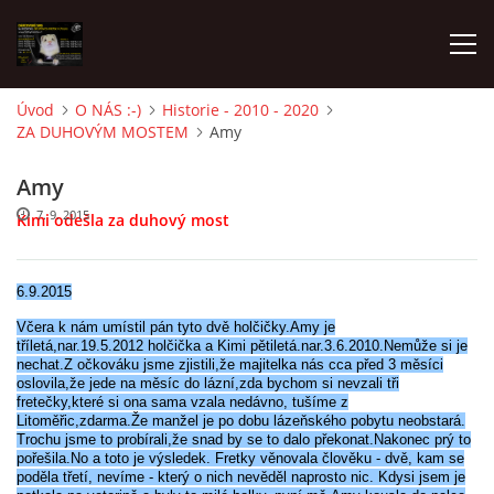
Úvod
O NÁS :-)
Historie - 2010 - 2020
ZA DUHOVÝM MOSTEM
Amy
AKTUALITY
Amy
FRETKY V ÚTULKU
7. 9. 2015
Kimi odešla za duhový most
K ADOPCI
6.9.2015
Včera k nám umístil pán tyto dvě holčičky.Amy je
tříletá,nar.19.5.2012 holčička a Kimi pětiletá.nar.3.6.2010.Nemůže si je
V PÉČI
nechat.Z očkováku jsme zjistili,že majitelka nás cca před 3 měsíci
oslovila,že jede na měsíc do lázní,zda bychom si nevzali tři
fretečky,které si ona sama vzala nedávno, tušíme z
VIRTUÁLNÍ ADOPCE
Litoměřic,zdarma.Že manžel je po dobu lázeňského pobytu neobstará.
Trochu jsme to probírali,že snad by se to dalo překonat.Nakonec prý to
pořešila.No a toto je výsledek. Fretky věnovala člověku - dvě, kam se
poděla třetí, nevíme - který o nich nevěděl naprosto nic. Kdysi jsem je
V NOVÝCH DOMOVECH