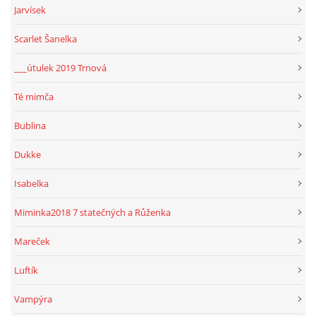
Jarvísek
Scarlet Šanelka
___útulek 2019 Trnová
Té mimča
Bublina
Dukke
Isabelka
Miminka2018 7 statečných a Růženka
Mareček
Luftík
Vampýra