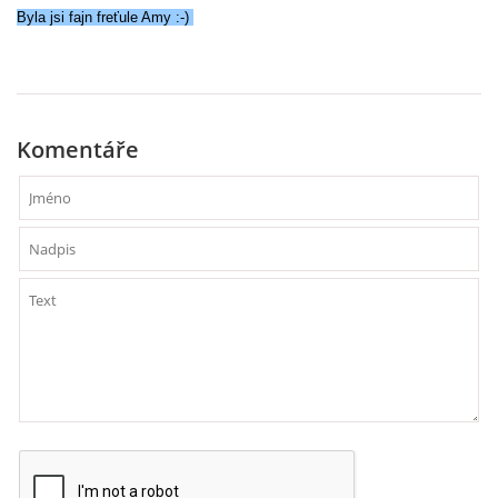
VÝCHOVA FRETKY
Byla jsi fajn freťule Amy :-)
NEMOCI FRETEK
JAK FRETKA BYDLÍ
Komentáře
CESTOVÁNÍ S FRETKOU
JEDNA ČÍ VÍCE FRETEK?
KASTRACE
STRAVA
PODPORA