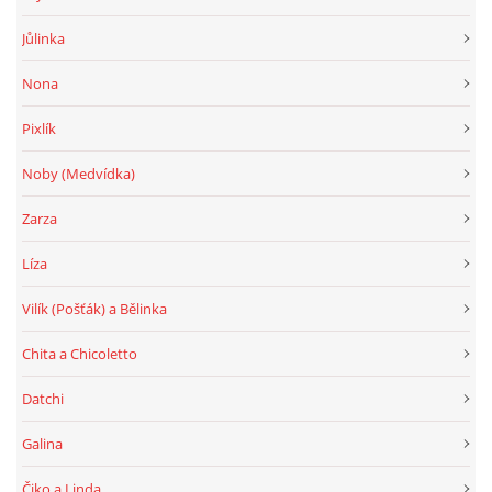
Jůlinka
Nona
Pixlík
Noby (Medvídka)
Zarza
Líza
Vilík (Pošťák) a Bělinka
Chita a Chicoletto
Datchi
Galina
Čiko a Linda