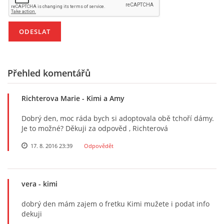
E - S H O P
HISTORIE 2022
Přehled komentářů
O NÁS :-)
Richterova Marie
- Kimi a Amy
Dobrý den, moc ráda bych si adoptovala obě tchoří dámy.
VÝROČNÍ ZPRÁVY
Je to možné? Děkuji za odpověd , Richterová
17. 8. 2016 23:39
Odpovědět
KONTAKT
vera
- kimi
JAK NÁM POMOCI
dobrý den mám zajem o fretku Kimi mužete i podat info
dekuji
NAPSALI O NÁS