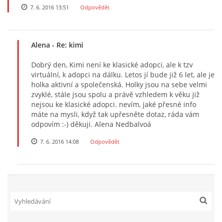
7. 6. 2016 13:51
Odpovědět
NATÁČENÍ V TELEVIZI
Alena
- Re: kimi
AKCE
Dobrý den, Kimi není ke klasické adopci, ale k tzv
virtuální, k adopci na dálku. Letos jí bude již 6 let, ale je
SLUŽBY
holka aktivní a společenská. Holky jsou na sebe velmi
zvyklé, stále jsou spolu a právě vzhledem k věku již
nejsou ke klasické adopci. nevím, jaké přesné info
máte na mysli, když tak upřesněte dotaz, ráda vám
HISTORIE - 2010 - 2020
odpovím :-) děkuji. Alena Nedbalvoá
7. 6. 2016 14:08
Odpovědět
JAK NÁM POMOCI - POMÁHAJÍ NÁM :-)
Fretky Boleslav, z.s.
Trnová 15