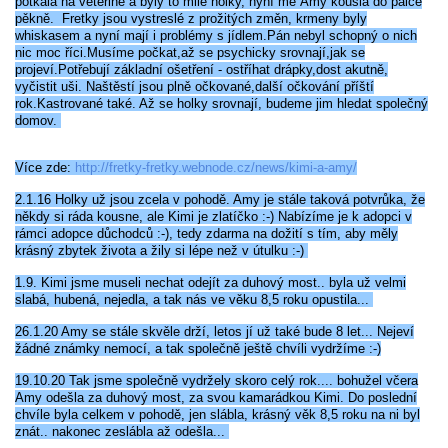
potkala na veterině a byly to milé holky, nyní mě Amy kousla do palce
pěkně. Fretky jsou vystreslé z prožitých změn, krmeny byly
whiskasem a nyní mají i problémy s jídlem.Pán nebyl schopný o nich
DFD - DOMOV FRETČÍCH DŮCHODCŮ
nic moc říci.Musíme počkat,až se psychicky srovnají,jak se
projeví.Potřebují základní ošetření - ostříhat drápky,dost akutně,
vyčistit uši. Naštěstí jsou plně očkované,další očkování příští
rok.Kastrované také. Až se holky srovnají, budeme jim hledat společný
PODMÍNKY PŘEVZETÍ FRETKY.
domov.
Více zde:
http://fretky-fretky.webnode.cz/news/kimi-a-amy/
O FRETCE
2.1.16 Holky už jsou zcela v pohodě. Amy je stále taková potvrůka, že
někdy si ráda kousne, ale Kimi je zlatíčko :-) Nabízíme je k adopci v
rámci adopce důchodců :-), tedy zdarma na dožití s tím, aby měly
krásný zbytek života a žily si lépe než v útulku :-)
O FRETCE
1.9. Kimi jsme museli nechat odejít za duhový most.. byla už velmi
slabá, hubená, nejedla, a tak nás ve věku 8,5 roku opustila...
PÉČE O FRETKU
26.1.20 Amy se stále skvěle drží, letos jí už také bude 8 let... Nejeví
žádné známky nemocí, a tak společně ještě chvíli vydržíme :-)
19.10.20 Tak jsme společně vydržely skoro celý rok.... bohužel včera
CHCI SI POŘÍDIT FRETKU
Amy odešla za duhový most, za svou kamarádkou Kimi. Do poslední
chvíle byla celkem v pohodě, jen slábla, krásný věk 8,5 roku na ni byl
znát.. nakonec zeslábla až odešla...