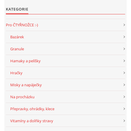
294 25 Katusice
KATEGORIE
602 692 130
info@fretkyboleslav.cz
Pro ČTYŘNOŽCE :-)
Bazárek
© 2026 eStránky.cz
|
RSS
|
WebSlice
|
Tisk
|
Aktualizováno: 1. 8. 2026
|
Nahoru ↑
Granule
Hamaky a pelíšky
Hračky
Misky a napáječky
Na procházku
Přepravky, ohrádky, klece
Vitamíny a dolňky stravy