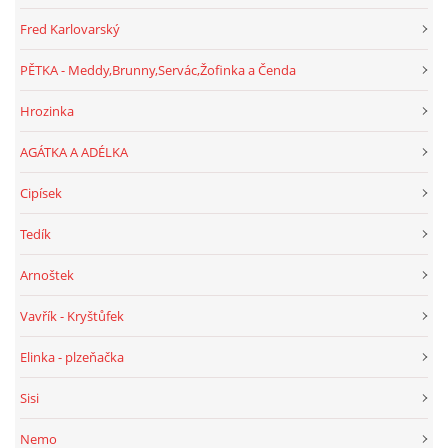
Fred Karlovarský
PĚTKA - Meddy,Brunny,Servác,Žofinka a Čenda
Hrozinka
AGÁTKA A ADÉLKA
Cipísek
Tedík
Arnoštek
Vavřík - Kryštůfek
Elinka - plzeňačka
Sisi
Nemo