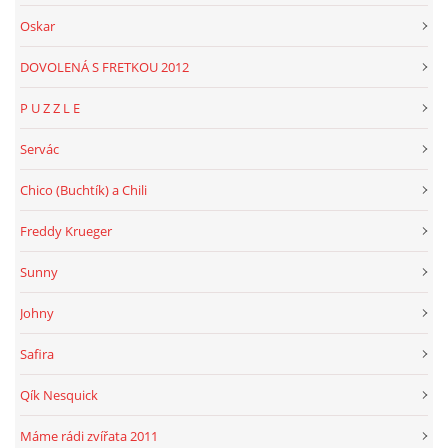
Oskar
DOVOLENÁ S FRETKOU 2012
P U Z Z L E
Servác
Chico (Buchtík) a Chili
Freddy Krueger
Sunny
Johny
Safira
Qík Nesquick
Máme rádi zvířata 2011