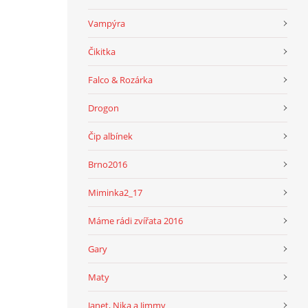
Vampýra
Čikitka
Falco & Rozárka
Drogon
Čip albínek
Brno2016
Miminka2_17
Máme rádi zvířata 2016
Gary
Maty
Janet, Nika a Jimmy