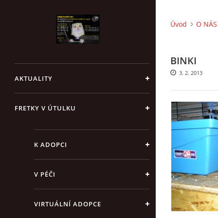
Úvod
O NÁS 
BINKI
3. 2. 2013
AKTUALITY
FRETKY V ÚTULKU
K ADOPCI
V PÉČI
VIRTUÁLNÍ ADOPCE