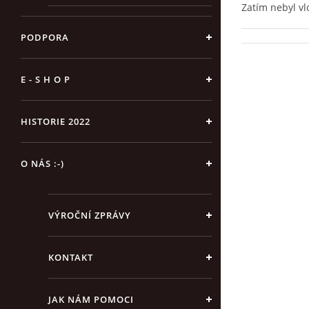
Zatím nebyl v
PODPORA
E - S H O P
HISTORIE 2022
O NÁS :-)
VÝROČNÍ ZPRÁVY
KONTAKT
JAK NÁM POMOCI