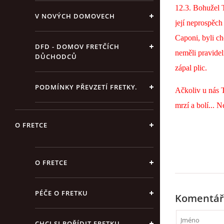
12.3. Bohužel 
V NOVÝCH DOMOVECH
její neprospěch
Caponi, byli c
DFD - DOMOV FRETČÍCH
neměli pravidel
DŮCHODCŮ
zápal plic.
PODMÍNKY PŘEVZETÍ FRETKY.
Ačkoliv u nás T
mrzí a bolí... 
O FRETCE
O FRETCE
PÉČE O FRETKU
Komentář
CHCI SI POŘÍDIT FRETKU