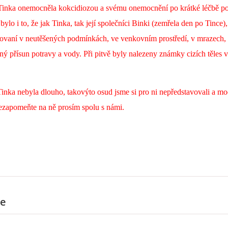
Tinka onemocněla kokcidiozou a svému onemocnění po krátké léčbě po
 bylo i to, že jak Tinka, tak její společníci Binki (zemřela den po Tince
hovaní v neutěšených podmínkách, ve venkovním prostředí, v mrazech,
ný přísun potravy a vody. Při pitvě
byly nalezeny známky cizích těles v
inka nebyla dlouho, takovýto osud jsme si pro ni nepředstavovali a mo
Nezapomeňte na ně prosím spolu s námi.
e