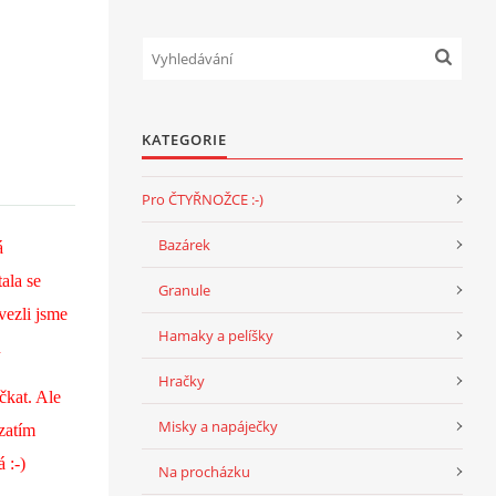
KATEGORIE
Pro ČTYŘNOŽCE :-)
Bazárek
á
tala se
Granule
vezli jsme
Hamaky a pelíšky
n
Hračky
čkat. Ale
Misky a napáječky
 zatím
 :-)
Na procházku