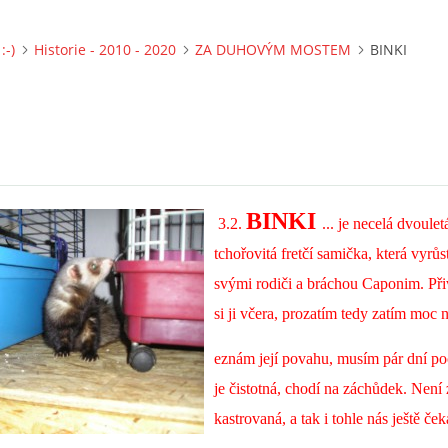
:-)
Historie - 2010 - 2020
ZA DUHOVÝM MOSTEM
BINKI
BINKI
3.2.
... je necelá dvoulet
tchořovitá fretčí samička, která vyrůs
svými rodiči a bráchou Caponim. Při
si ji včera, prozatím tedy zatím moc 
eznám její povahu, musím pár dní po
je čistotná, chodí na záchůdek. Není
kastrovaná, a tak i tohle nás ještě čeká