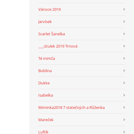
Vánoce 2019
Jarvísek
Scarlet Šanelka
___útulek 2019 Trnová
Té mimča
Bublina
Dukke
Isabelka
Miminka2018 7 statečných a Růženka
Mareček
Luftík