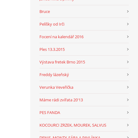
Bruce
Pelíšky od Irči
Focení na kalendář 2016
Ples 13.3.2015
Výstava fretek Brno 2015
Freddy lázeňský
Verunka Veveřička
Máme rádi zvířata 20'13
PES FANDA
KOCOURCI ZRZEK, MOUREK, SALVUS
DENIS, MONTY, SÁRA A PAVLÍNKA