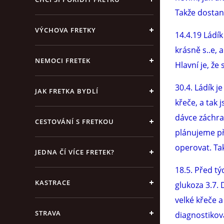
Takže dostan
VÝCHOVA FRETKY
14.4.19 Ládík
krásně s..e, 
NEMOCI FRETEK
Hlavní je, že 
30.4. Ládík j
JAK FRETKA BYDLÍ
křeče, a tak 
dávce záchra
CESTOVÁNÍ S FRETKOU
plánujeme při
operovat. Tak
JEDNA ČÍ VÍCE FRETEK?
18.5. Před tý
KASTRACE
glukoza 3.7. 
velké křeče a
STRAVA
diagnostikov