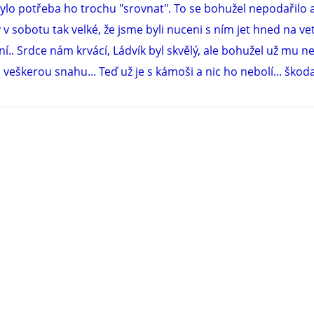
bylo potřeba ho trochu "srovnat". To se bohužel nepodařilo 
 v sobotu tak velké, že jsme byli nuceni s ním jet hned na ve
í.. Srdce nám krvácí, Ládvík byl skvělý, ale bohužel už mu n
veškerou snahu... Teď už je s kámoši a nic ho nebolí... škoda