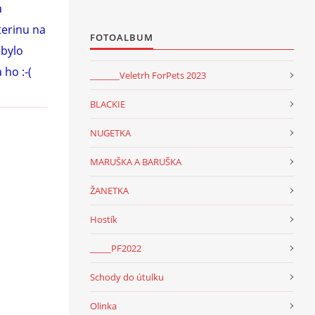
a
terinu na
FOTOALBUM
ebylo
 ho :-(
_______Veletrh ForPets 2023
BLACKIE
NUGETKA
MARUŠKA A BARUŠKA
ŽANETKA
Hostík
_____PF2022
Schody do útulku
Olinka