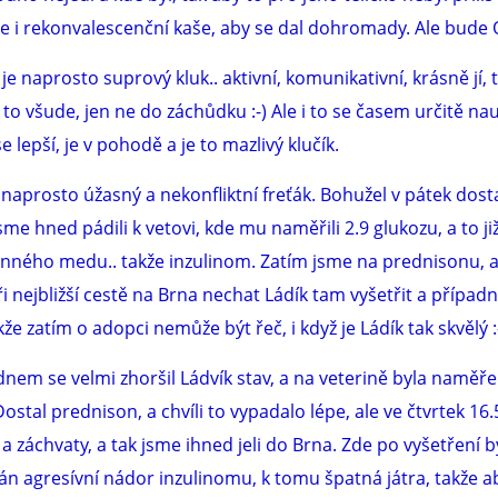
e i rekonvalescenční kaše, aby se dal dohromady. Ale bude 
 je naprosto suprový kluk.. aktivní, komunikativní, krásně jí, t
a to všude, jen ne do záchůdku :-) Ale i to se časem určitě nau
se lepší, je v pohodě a je to mazlivý klučík.
e naprosto úžasný a nekonfliktní freťák. Bohužel v pátek dosta
jsme hned pádili k vetovi, kde mu naměřili 2.9 glukozu, a to ji
nného medu.. takže inzulinom. Zatím jsme na prednisonu, 
 nejbližší cestě na Brna nechat Ládík tam vyšetřit a případ
že zatím o adopci nemůže být řeč, i když je Ládík tak skvělý :
dnem se velmi zhoršil Ládvík stav, a na veterině byla naměř
Dostal prednison, a chvíli to vypadalo lépe, ale ve čtvrtek 16.
 a záchvaty, a tak jsme ihned jeli do Brna. Zde po vyšetření b
án agresívní nádor inzulinomu, k tomu špatná játra, takže 