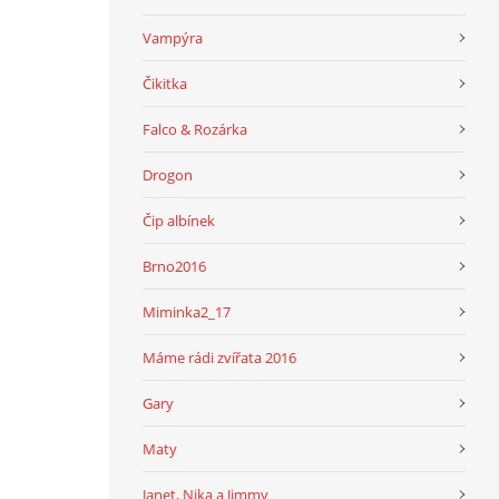
Vampýra
Čikitka
Falco & Rozárka
Drogon
Čip albínek
Brno2016
Miminka2_17
Máme rádi zvířata 2016
Gary
Maty
Janet, Nika a Jimmy