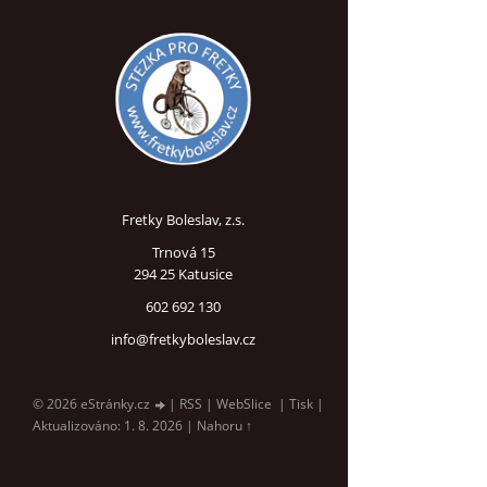
Fretky Boleslav, z.s.
Trnová 15
294 25 Katusice
602 692 130
info@fretkyboleslav.cz
© 2026 eStránky.cz
|
RSS
|
WebSlice
|
Tisk
|
Aktualizováno: 1. 8. 2026
|
Nahoru ↑