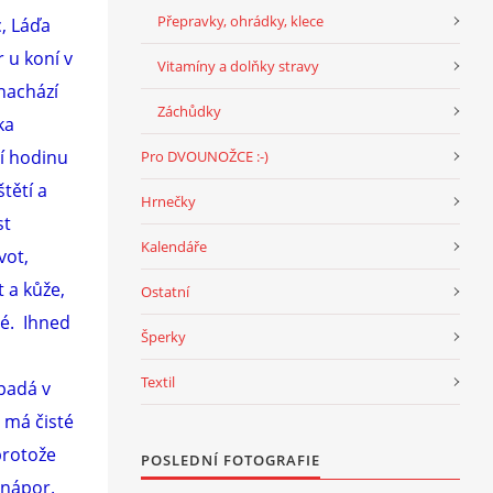
Přepravky, ohrádky, klece
, Láďa
r u koní v
Vitamíny a dolňky stravy
 nachází
Záchůdky
ka
ní hodinu
Pro DVOUNOŽCE :-)
štětí a
Hrnečky
st
Kalendáře
vot,
t a kůže,
Ostatní
lé. Ihned
Šperky
Textil
ypadá v
, má čisté
protože
POSLEDNÍ FOTOGRAFIE
 nápor.