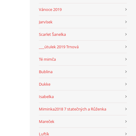
Vánoce 2019
Jarvísek
Scarlet Šanelka
___útulek 2019 Trnová
Té mimča
Bublina
Dukke
Isabelka
Miminka2018 7 statečných a Růženka
Mareček
Luftík