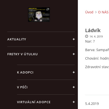
Úvod
O NÁS 
Ládvík
14. 4. 2019
AKTUALITY
Nar: ?
Barva: šampa
FRETKY V ÚTULKU
Chování: hodn
Zdravotní stav
K ADOPCI
V PÉČI
VIRTUÁLNÍ ADOPCE
5.4.2019