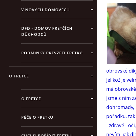
V NOVÝCH DOMOVECH
DFD - DOMOV FRETČÍCH
DŮCHODCŮ
PODMÍNKY PŘEVZETÍ FRETKY.
obrovské díky
O FRETCE
jelikož je ve
má obrovské 
jsme s ním za
O FRETCE
dohromady, je
pořádku, tak 
PÉČE O FRETKU
- zdravé - oč
nevím, jak dl
CHCI SI POŘÍDIT FRETKU