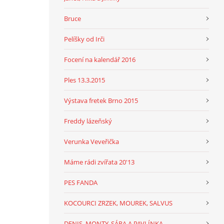
Bruce
Pelíšky od Irči
Focení na kalendář 2016
Ples 13.3.2015
Výstava fretek Brno 2015
Freddy lázeňský
Verunka Veveřička
Máme rádi zvířata 20'13
PES FANDA
KOCOURCI ZRZEK, MOUREK, SALVUS
DENIS, MONTY, SÁRA A PAVLÍNKA