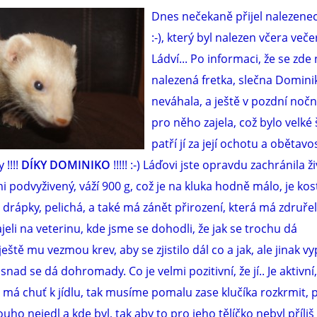
Dnes nečekaně přijel nalezenec
:-), který byl nalezen včera veče
Ládví... Po informaci, že se zde
nalezená fretka, slečna Domini
neváhala, a ještě v pozdní noč
pro něho zajela, což bylo velké 
patří jí za její ochotu a obětavo
 !!!!
DÍKY DOMINIKO
!!!!! :-) Láďovi jste opravdu zachránila ži
lmi podvyživený, váží 900 g, což je na kluka hodně málo, je kos
drápky, pelichá, a také má zánět přirození, která má zdruře
jeli na veterinu, kde jsme se dohodli, že jak se trochu dá
ště mu vezmou krev, aby se zjistilo dál co a jak, ale jinak v
snad se dá dohromady. Co je velmi pozitivní, že jí.. Je aktivní
i, má chuť k jídlu, tak musíme pomalu zase klučíka rozkrmit, 
ouho nejedl a kde byl, tak aby to pro jeho tělíčko nebyl příliš