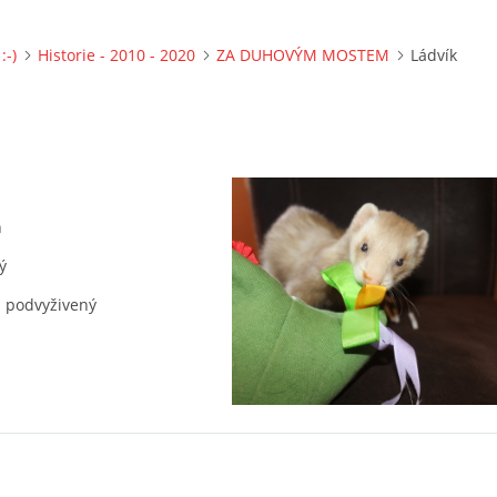
:-)
Historie - 2010 - 2020
ZA DUHOVÝM MOSTEM
Ládvík
ň
ý
: podvyživený