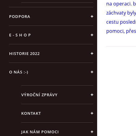
na operaci. 
záchvaty byly
PODPORA
cestu posledn
pomoci, přes 
E - S H O P
HISTORIE 2022
O NÁS :-)
VÝROČNÍ ZPRÁVY
KONTAKT
JAK NÁM POMOCI