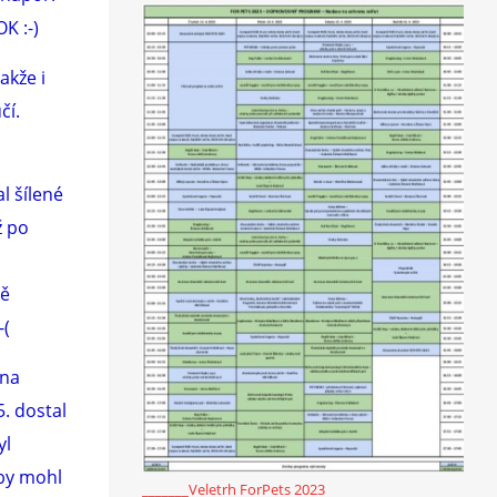
OK :-)
akže i
čí.
l šílené
ž po
a
ně
-(
ena
5. dostal
yl
aby mohl
_______Veletrh ForPets 2023