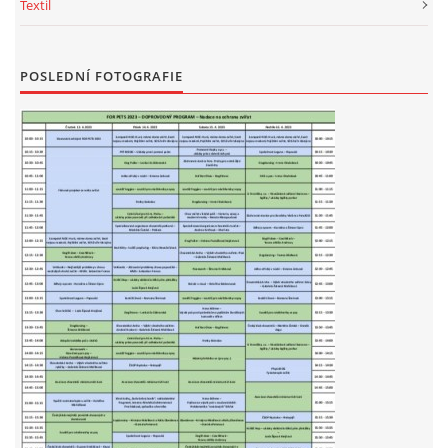
Textil
NATÁČENÍ V TELEVIZI
POSLEDNÍ FOTOGRAFIE
AKCE
SLUŽBY
HISTORIE - 2010 - 2020
JAK NÁM POMOCI - POMÁHAJÍ NÁM :-)
Fretky Boleslav, z.s.
Trnová 15