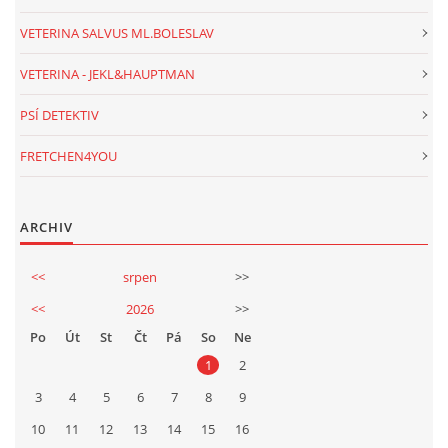
VETERINA SALVUS ML.BOLESLAV
VETERINA - JEKL&HAUPTMAN
PSÍ DETEKTIV
FRETCHEN4YOU
ARCHIV
<<
srpen
>>
<<
2026
>>
Po
Út
St
Čt
Pá
So
Ne
1
2
3
4
5
6
7
8
9
10
11
12
13
14
15
16