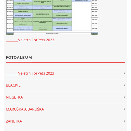
294 25 Katusice
602 692 130
info@fretkyboleslav.cz
© 2026 eStránky.cz
|
RSS
|
WebSlice
|
Tisk
|
Aktualizováno: 1. 8. 2026
|
_______Veletrh ForPets 2023
Nahoru ↑
FOTOALBUM
_______Veletrh ForPets 2023
BLACKIE
NUGETKA
MARUŠKA A BARUŠKA
ŽANETKA