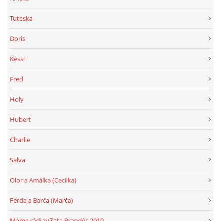
Tuteska
Doris
Kessi
Fred
Holy
Hubert
Charlie
Salva
Olor a Amálka (Cecilka)
Ferda a Barča (Marča)
Máme rádi zvířata Brandýs 2010