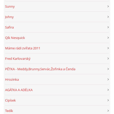
Sunny
Johny
Safira
Qík Nesquick
Máme rádi zvířata 2011
Fred Karlovarský
PĚTKA - Meddy,Brunny,Servác,Žofinka a Čenda
Hrozinka
AGÁTKA A ADÉLKA
Cipísek
Tedík