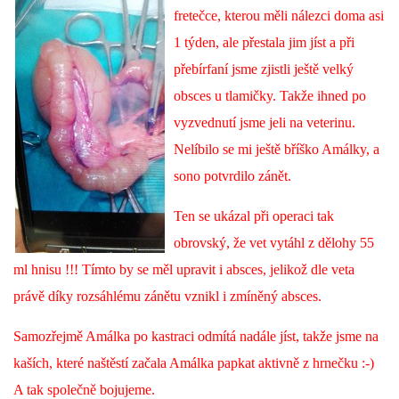
fretečce, kterou měli nálezci doma asi
1 týden, ale přestala jim jíst a při
DFD - DOMOV FRETČÍCH DŮCHODCŮ
přebírfaní jsme zjistli ještě velký
obsces u tlamičky. Takže ihned po
PODMÍNKY PŘEVZETÍ FRETKY.
vyzvednutí jsme jeli na veterinu.
Nelíbilo se mi ještě bříško Amálky, a
O FRETCE
sono potvrdilo zánět.
Ten se ukázal při operaci tak
O FRETCE
obrovský, že vet vytáhl z dělohy 55
ml hnisu !!! Tímto by se měl upravit i absces, jelikož dle veta
PÉČE O FRETKU
právě díky rozsáhlému zánětu vznikl i zmíněný absces.
Samozřejmě Amálka po kastraci odmítá nadále jíst, takže jsme na
CHCI SI POŘÍDIT FRETKU
kaších, které naštěstí začala Amálka papkat aktivně z hrnečku :-)
A tak společně bojujeme.