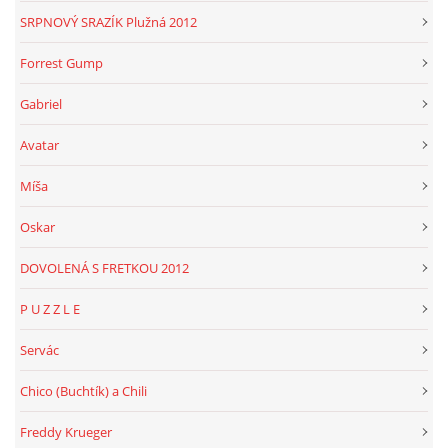
SRPNOVÝ SRAZÍK Plužná 2012
Forrest Gump
Gabriel
Avatar
Míša
Oskar
DOVOLENÁ S FRETKOU 2012
P U Z Z L E
Servác
Chico (Buchtík) a Chili
Freddy Krueger