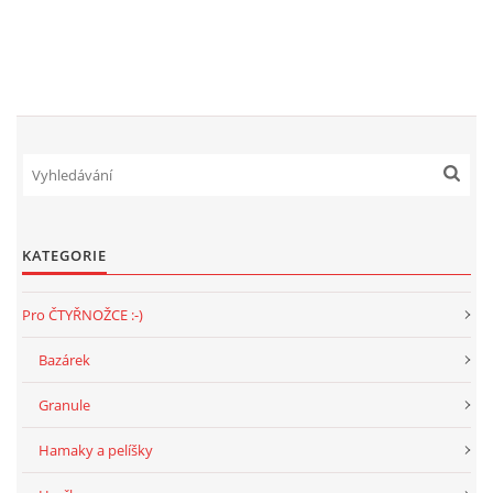
VÝCHOVA FRETKY
NEMOCI FRETEK
JAK FRETKA BYDLÍ
CESTOVÁNÍ S FRETKOU
KATEGORIE
JEDNA ČÍ VÍCE FRETEK?
Pro ČTYŘNOŽCE :-)
KASTRACE
Bazárek
STRAVA
Granule
Hamaky a pelíšky
PODPORA