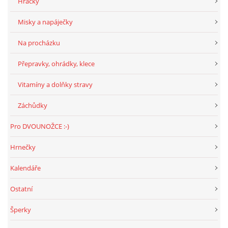
Hračky
Misky a napáječky
E - S H O P
Na procházku
HISTORIE 2022
Přepravky, ohrádky, klece
Vitamíny a dolňky stravy
O NÁS :-)
Záchůdky
Pro DVOUNOŽCE :-)
VÝROČNÍ ZPRÁVY
Hrnečky
KONTAKT
Kalendáře
Ostatní
JAK NÁM POMOCI
Šperky
NAPSALI O NÁS