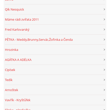
Qík Nesquick
Máme rádi zvířata 2011
Fred Karlovarský
PĚTKA - Meddy,Brunny,Servác,Žofinka a Čenda
Hrozinka
AGÁTKA A ADÉLKA
Cipísek
Tedík
Arnoštek
Vavřík - Kryštůfek