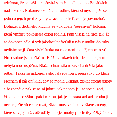
telefonát, že se našla tchořovitá samička běhající po Benátkách
nad Jizerou. Nakonec skončila u rodiny, která si myslela, že se
DFD - DOMOV FRETČÍCH DŮCHODCŮ
jedná o jejich před 3 týdny ztraceného freťáčka (čipovaného).
Bohužel z drobného klučiny se vyklubala "agresívní" holčina,
PODMÍNKY PŘEVZETÍ FRETKY.
která vmžiku pokousala celou rodinu. Paní visela na ruce tak, že
se dokonce bála si vzít jakokouliv freťuli u nás v útulku do ruky..
O FRETCE
nedivím se jí. Ona visící fretka na ruce není nic příjemného :-(.
No..osobně jsem "šla" na Blážu v rukavicích, ale ani tak jsem
nebyla moc úspěšná, Bláža schramstla rukavici a držela jako
O FRETCE
pitbul. Takže se nakonec stěhovala rovnou z přepravky do klece..
Nechám jí pár dní klid, aby se mohla uklidnit, získat trochu jistoty
PÉČE O FRETKU
a bezpepčí a pak se na ni juknu, jak na tom je.. se socializací,
čistotou a se vším.. pak i mrknu, jak je asi stará atd atd.. zatím ji
CHCI SI POŘÍDIT FRETKU
nechci ještě více stresovat, Bláža musí vstřebat veškeré změny,
které se v jejím životě udály, a to je mnohy pro fretky těžký úkol..