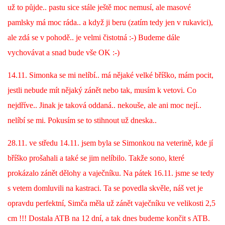
už to půjde.. pastu sice stále ještě moc nemusí, ale masové
pamlsky má moc ráda.. a když ji beru (zatím tedy jen v rukavici),
E - S H O P
ale zdá se v pohodě.. je velmi čistotná :-) Budeme dále
vychovávat a snad bude vše OK :-)
HISTORIE 2022
14.11. Simonka se mi nelíbí.. má nějaké velké bříško, mám pocit,
O NÁS :-)
jestli nebude mít nějaký zánět nebo tak, musím k vetovi. Co
nejdříve.. Jinak je taková oddaná.. nekouše, ale ani moc nejí..
nelíbí se mi. Pokusím se to stihnout už dneska..
VÝROČNÍ ZPRÁVY
28.11. ve středu 14.11. jsem byla se Simonkou na veterině, kde jí
KONTAKT
bříško prošahali a také se jim nelíbilo. Takže sono, které
prokázalo zánět dělohy a vaječníku. Na pátek 16.11. jsme se tedy
JAK NÁM POMOCI
s vetem domluvili na kastraci. Ta se povedla skvěle, náš vet je
opravdu perfektní, Simča měla už zánět vaječníku ve velikosti 2,5
cm !!! Dostala ATB na 12 dní, a tak dnes budeme končit s ATB.
NAPSALI O NÁS