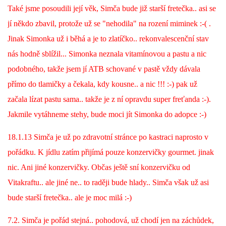
Také jsme posoudili její věk, Simča bude již starší fretečka.. asi se
jí někdo zbavil, protože už se "nehodila" na rození miminek :-( .
NATÁČENÍ V TELEVIZI
Jinak Simonka už i běhá a je to zlatíčko.. rekonvalescenční stav
nás hodně sblížil... Simonka neznala vitamínovou a pastu a nic
AKCE
podobného, takže jsem jí ATB schované v pastě vždy dávala
přímo do tlamičky a čekala, kdy kousne.. a nic !!! :-) pak už
SLUŽBY
začala lízat pastu sama.. takže je z ní opravdu super freťanda :-).
Jakmile vytáhneme stehy, bude moci jít Simonka do adopce :-)
HISTORIE - 2010 - 2020
18.1.13 Simča je už po zdravotní stránce po kastraci naprosto v
pořádku. K jídlu zatím přijímá pouze konzervičky gourmet. jinak
JAK NÁM POMOCI - POMÁHAJÍ NÁM :-)
nic. Ani jiné konzervičky. Občas ještě sní konzervičku od
Vitakraftu.. ale jiné ne.. to raději bude hlady.. Simča však už asi
bude starší fretečka.. ale je moc milá :-)
Fretky Boleslav, z.s.
Trnová 15
7.2. Simča je pořád stejná.. pohodová, už chodí jen na záchůdek,