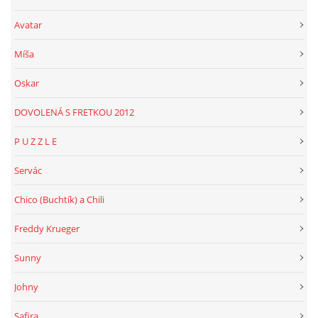
Avatar
Míša
Oskar
DOVOLENÁ S FRETKOU 2012
P U Z Z L E
Servác
Chico (Buchtík) a Chili
Freddy Krueger
Sunny
Johny
Safira