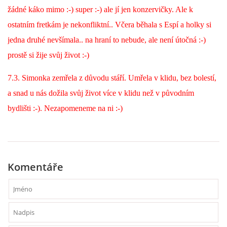
294 25 Katusice
žádné káko mimo :-) super :-) ale jí jen konzervičky. Ale k
602 692 130
ostatním fretkám je nekonfliktní.. Včera běhala s Espí a holky si
info@fretkyboleslav.cz
jedna druhé nevšímala.. na hraní to nebude, ale není útočná :-)
prostě si žije svůj život :-)
© 2026 eStránky.cz
|
RSS
|
WebSlice
|
Tisk
|
Aktualizováno: 1. 8. 2026
|
Nahoru ↑
7.3. Simonka zemřela z důvodu stáří. Umřela v klidu, bez bolestí,
a snad u nás dožila svůj život více v klidu než v původním
bydlišti :-). Nezapomeneme na ni :-)
Komentáře