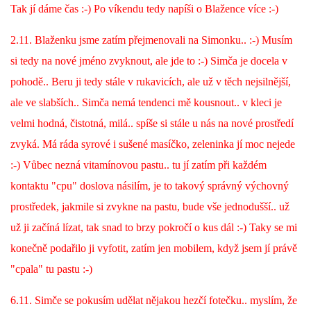
VÝCHOVA FRETKY
Tak jí dáme čas :-) Po víkendu tedy napíši o Blažence více :-)
2.11. Blaženku jsme zatím přejmenovali na Simonku.. :-) Musím
NEMOCI FRETEK
si tedy na nové jméno zvyknout, ale jde to :-) Simča je docela v
pohodě.. Beru ji tedy stále v rukavicích, ale už v těch nejsilnější,
JAK FRETKA BYDLÍ
ale ve slabších.. Simča nemá tendenci mě kousnout.. v kleci je
velmi hodná, čistotná, milá.. spíše si stále u nás na nové prostředí
CESTOVÁNÍ S FRETKOU
zvyká. Má ráda syrové i sušené masíčko, zeleninka jí moc nejede
:-) Vůbec nezná vitamínovou pastu.. tu jí zatím při každém
JEDNA ČÍ VÍCE FRETEK?
kontaktu "cpu" doslova násilím, je to takový správný výchovný
prostředek, jakmile si zvykne na pastu, bude vše jednodušší.. už
KASTRACE
už ji začíná lízat, tak snad to brzy pokročí o kus dál :-) Taky se mi
konečně podařilo ji vyfotit, zatím jen mobilem, když jsem jí právě
STRAVA
"cpala" tu pastu :-)
6.11. Simče se pokusím udělat nějakou hezčí fotečku.. myslím, že
PODPORA