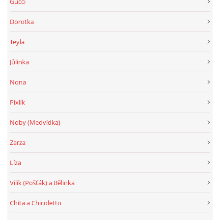
Gucci
Dorotka
Teyla
Jůlinka
Nona
Pixlík
Noby (Medvídka)
Zarza
Líza
Vilík (Pošťák) a Bělinka
Chita a Chicoletto