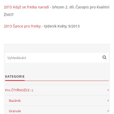
2015 Když se fretka narodí
- březen 2. díl, Časopis pro Kvalitní
DFD - DOMOV FRETČÍCH DŮCHODCŮ
ŽIVOT
2013 Šance pro fretky
- týdeník Květy, 9/2013
PODMÍNKY PŘEVZETÍ FRETKY.
O FRETCE
O FRETCE
KATEGORIE
PÉČE O FRETKU
Pro ČTYŘNOŽCE :-)
CHCI SI POŘÍDIT FRETKU
Bazárek
Granule