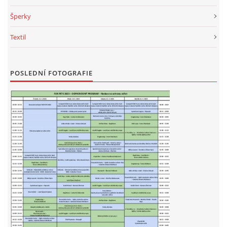
Šperky
E - S H O P
Textil
HISTORIE 2022
POSLEDNÍ FOTOGRAFIE
O NÁS :-)
VÝROČNÍ ZPRÁVY
KONTAKT
JAK NÁM POMOCI
NAPSALI O NÁS