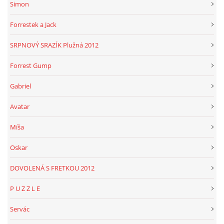
Simon
Forrestek a Jack
SRPNOVÝ SRAZÍK Plužná 2012
Forrest Gump
Gabriel
Avatar
Míša
Oskar
DOVOLENÁ S FRETKOU 2012
P U Z Z L E
Servác