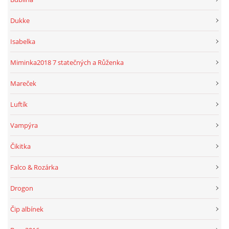
Dukke
Isabelka
Miminka2018 7 statečných a Růženka
Mareček
Luftík
Vampýra
Čikitka
Falco & Rozárka
Drogon
Čip albínek