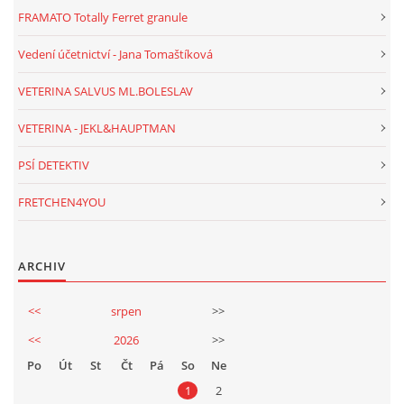
FRAMATO Totally Ferret granule
Vedení účetnictví - Jana Tomaštíková
VETERINA SALVUS ML.BOLESLAV
VETERINA - JEKL&HAUPTMAN
PSÍ DETEKTIV
FRETCHEN4YOU
ARCHIV
<<
srpen
>>
<<
2026
>>
Po
Út
St
Čt
Pá
So
Ne
1
2