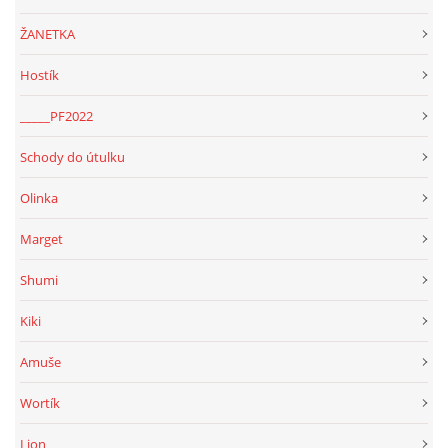
294 25 Katusice
ŽANETKA
602 692 130
info@fretkyboleslav.cz
Hostík
_____PF2022
© 2026 eStránky.cz
|
RSS
|
WebSlice
|
Tisk
|
Aktualizováno: 1. 8. 2026
|
Nahoru ↑
Schody do útulku
Olinka
Marget
Shumi
Kiki
Amuše
Wortík
Lion