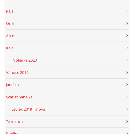
Pája
Orlík
Alice
Kala
____Volierka 2020
Vánoce 2019
Jarvísek
Scarlet Šanelka
___útulek 2019 Trnová
Té mimča
Bublina