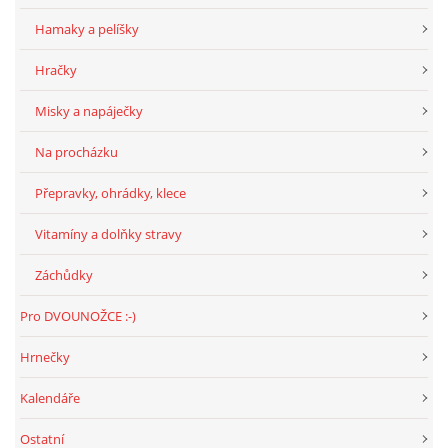
VÝCHOVA FRETKY
Hamaky a pelíšky
NEMOCI FRETEK
Hračky
Misky a napáječky
JAK FRETKA BYDLÍ
Na procházku
CESTOVÁNÍ S FRETKOU
Přepravky, ohrádky, klece
Vitamíny a dolňky stravy
JEDNA ČÍ VÍCE FRETEK?
Záchůdky
KASTRACE
Pro DVOUNOŽCE :-)
Hrnečky
STRAVA
Kalendáře
Ostatní
PODPORA