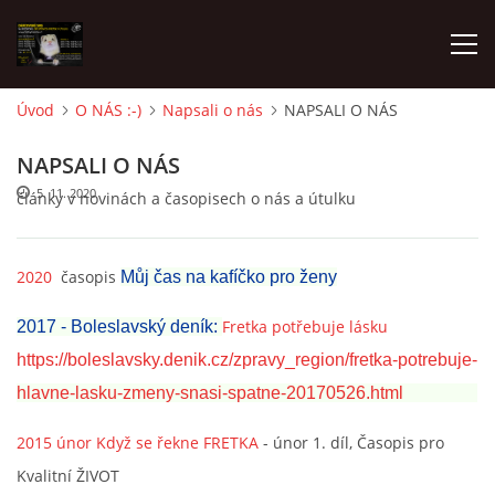
Úvod
O NÁS :-)
Napsali o nás
NAPSALI O NÁS
AKTUALITY
NAPSALI O NÁS
5. 11. 2020
články v novinách a časopisech o nás a útulku
FRETKY V ÚTULKU
2020
časopis
Můj čas na kafíčko pro ženy
K ADOPCI
Fretka potřebuje lásku
2017 - Boleslavský deník:
V PÉČI
https://boleslavsky.denik.cz/zpravy_region/fretka-potrebuje-
hlavne-lasku-zmeny-snasi-spatne-20170526.html
VIRTUÁLNÍ ADOPCE
2015 únor Když se řekne FRETKA
- únor 1. díl, Časopis pro
Kvalitní ŽIVOT
V NOVÝCH DOMOVECH