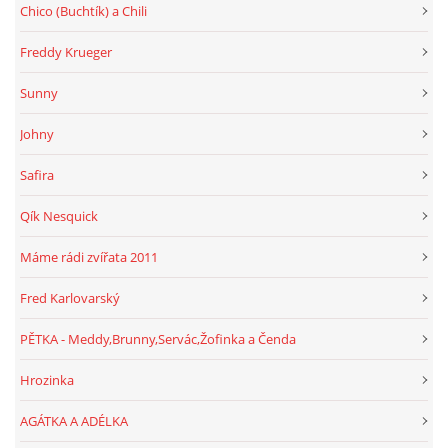
Chico (Buchtík) a Chili
Freddy Krueger
Sunny
Johny
Safira
Qík Nesquick
Máme rádi zvířata 2011
Fred Karlovarský
PĚTKA - Meddy,Brunny,Servác,Žofinka a Čenda
Hrozinka
AGÁTKA A ADÉLKA