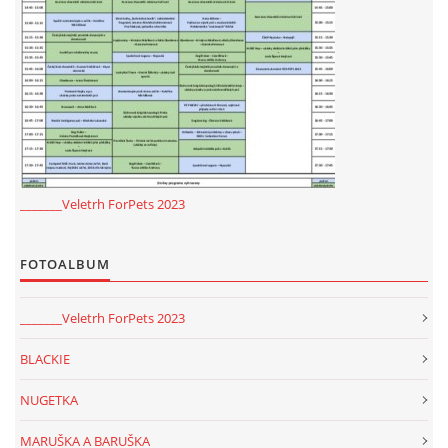
NATÁČENÍ V TELEVIZI
AKCE
SLUŽBY
_______Veletrh ForPets 2023
HISTORIE - 2010 - 2020
FOTOALBUM
JAK NÁM POMOCI - POMÁHAJÍ NÁM :-)
_______Veletrh ForPets 2023
BLACKIE
NUGETKA
Fretky Boleslav, z.s.
Trnová 15
MARUŠKA A BARUŠKA