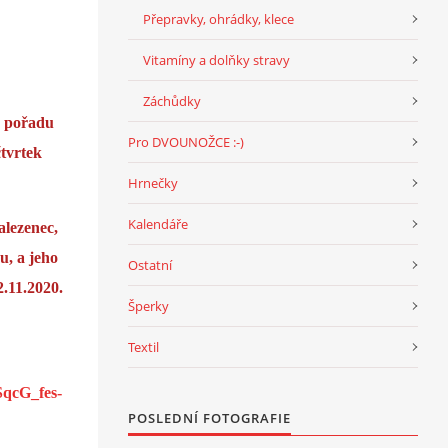
Přepravky, ohrádky, klece
Vitamíny a dolňky stravy
Záchůdky
o pořadu
Pro DVOUNOŽCE :-)
čtvrtek
Hrnečky
Kalendáře
alezenec,
u, a jeho
Ostatní
2.11.2020.
Šperky
Textil
qcG_fes-
POSLEDNÍ FOTOGRAFIE