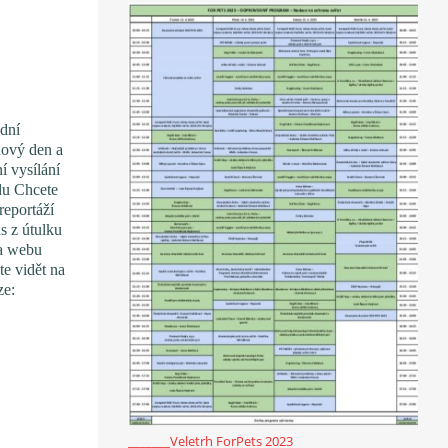
dní
nový den a
í vysílání
du Chcete
reportáží
s z útulku
Na webu
e vidět na
ze:
_______Veletrh ForPets 2023