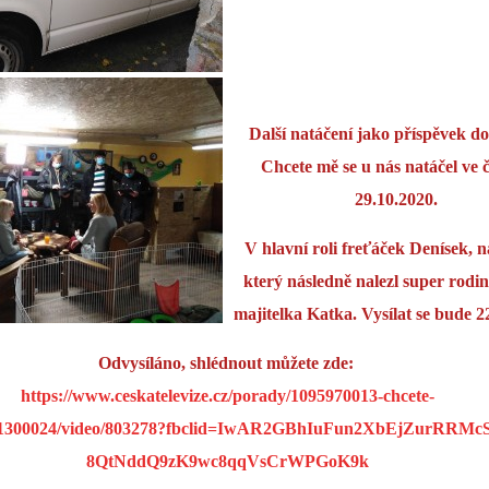
Další natáčení jako příspěvek d
Chcete mě se u nás natáčel ve 
29.10.2020.
V hlavní roli freťáček Denísek, n
který následně nalezl super rodin
majitelka Katka. Vysílat se bude 2
Odvysíláno, shlédnout můžete zde:
https://www.ceskatelevize.cz/porady/1095970013-chcete-
1300024/video/803278?fbclid=IwAR2GBhIuFun2XbEjZurRRMcS
8QtNddQ9zK9wc8qqVsCrWPGoK9k