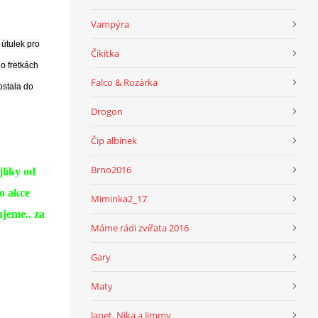
Vampýra
 útulek pro
Čikitka
o fretkách
Falco & Rozárka
ostala do
Drogon
Čip albínek
Brno2016
jlíky od
do akce
Miminka2_17
jeme.. za
Máme rádi zvířata 2016
Gary
Maty
Janet, Nika a Jimmy