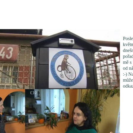
Posle
květ
dnešn
pořa
mě s 
od ná
:-) 
můžet
odka