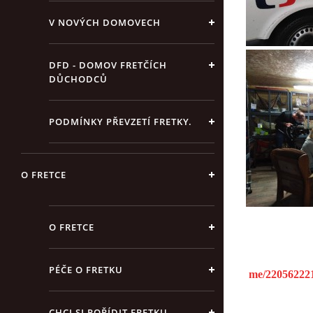
V NOVÝCH DOMOVECH
DFD - DOMOV FRETČÍCH
DŮCHODCŮ
PODMÍNKY PŘEVZETÍ FRETKY.
O FRETCE
O FRETCE
PÉČE O FRETKU
me/22056222
CHCI SI POŘÍDIT FRETKU