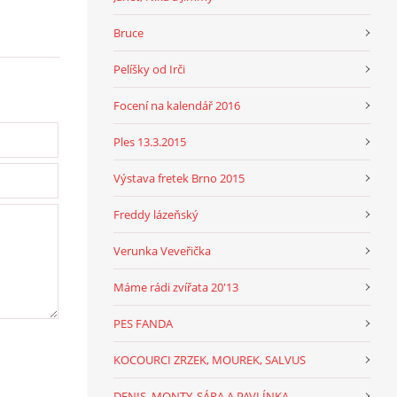
Bruce
Pelíšky od Irči
Focení na kalendář 2016
Ples 13.3.2015
Výstava fretek Brno 2015
Freddy lázeňský
Verunka Veveřička
Máme rádi zvířata 20'13
PES FANDA
KOCOURCI ZRZEK, MOUREK, SALVUS
DENIS, MONTY, SÁRA A PAVLÍNKA