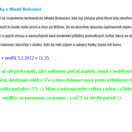
tky v Mladé Boleslavi
í se rozjedeme tentokrát do Mladé Boleslavi, kde byl zhruba před třemi lety otevřen
u nich to bude naše první a moc se těšíme, že se dozvíme spoustu zajímavostí nejen 
 i o jejich chovu a samozřejmě také konkrétní příběhy jednotlivých zvířat, která se d
 nakonec skončila v útulku. Kdo by měl zájem o adopci fretky, bude mít šanci.
l v neděli 5.2.2012 v 11,35.
- až mě překvapilo, jaký měl tento pořad úspěch.. hned v neděli me
iček, kteří nás viděli v TV, a dnes dokonce nový první přihlášený 
n díky pořadu v TV :-) Mám z toho opravdu velkou radost :-) Děku
mejlíky, za pozornost, za pomoc :-) a ČT za skvělý pořad :-)