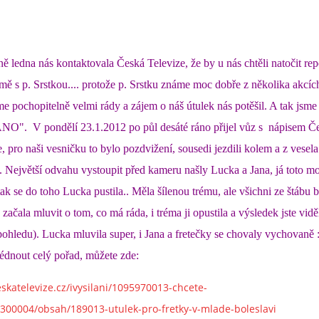
ě ledna nás kontaktovala Česká Televize, že by u nás chtěli natočit rep
ě s p. Srstkou.... protože p. Srstku známe moc dobře z několika akcíc
e pochopitelně velmi rády a zájem o náš útulek nás potěšil. A tak jsme
ANO". V pondělí 23.1.2012 po půl desáté ráno přijel vůz s nápisem Č
e, pro naši vesničku to bylo pozdvižení, sousedi jezdili kolem a z vesela t
e.. Největší odvahu vystoupit před kameru našly Lucka a Jana, já toto m
tak se do toho Lucka pustila.. Měla šílenou trému, ale všichni ze štábu b
ačala mluvit o tom, co má ráda, i tréma ji opustila a výsledek jste viděl
ohledu). Lucka mluvila super, i Jana a fretečky se chovaly vychovaně :
édnout celý pořad, můžete zde:
skatelevize.cz/ivysilani/1095970013-chcete-
00004/obsah/189013-utulek-pro-fretky-v-mlade-boleslavi