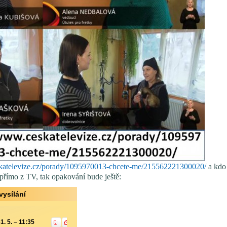
skatelevize.cz/porady/1095970013-chcete-me/215562221300020/
a kdo 
 přímo z TV, tak opakování bude ještě:
vysílání
1. 5. – 11:35
Přidat do Osobního programu
Nastavit připomenutí