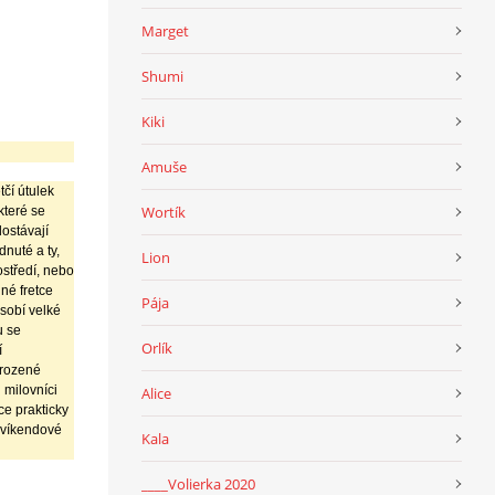
Marget
Shumi
Kiki
Amuše
tčí útulek
Wortík
které se
ostávají
nuté a ty,
Lion
ostředí, nebo
iné fretce
Pája
ůsobí velké
u se
Orlík
í
irozené
 milovníci
Alice
ce prakticky
a víkendové
Kala
____Volierka 2020