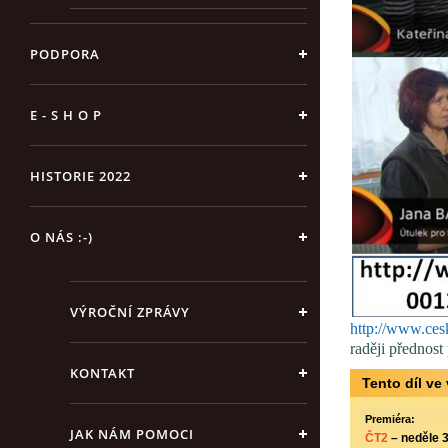
PODPORA
E - S H O P
HISTORIE 2022
O NÁS :-)
VÝROČNÍ ZPRÁVY
http://www.ce
raději přednost
KONTAKT
Tento díl ve 
Premiéra:
JAK NÁM POMOCI
ČT2
– neděle 3