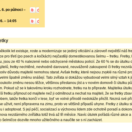
 6. po půlnoci –
Přidat do Osobního programu
Nastavit připomenutí
 6. – 14:05
Přidat do Osobního programu
Nastavit připomenutí
etky
ěkolik let existuje, roste a modernizuje se jediný oficiální a zároveň největší náš fre
e pro třetí (po psech a kočkách) nejčastěji domestikovanou šelmu – fretku. Fretky, 
u, jsou ze 40 % nalezené nebo odchycené městskou policií. Ze 60 % se do útulku d
ajitelů, fretky nechtěné, nevhodně darované, neuváženě zakoupené či fretky nezvlád
oliv důvodu majitelé nemohou starat. Avšak fretky, které nejsou zvyklé na různé pr
é velmi špatně změnu snášejí. Tato zvířata si dokážou vybudovat velmi silný vztah k j
jakoukoliv změnu nesou těžce, většinou přestanou jíst a v novém domově či útulku p
m. Pokud už se k takovému kroku rozhodnete, fretku na to připravte. Majitelka útulk
ší fretku přijmout od majitele než ji odmítnout a nechat na majiteli, že se fretky zbav
m, takže fretka končí v lese, byť ve volné přírodě nedokáže přežít. Nezná své př
e uživit, není připravena na zimu, proto ve většině případů uhyne. Fretky z útulku si
u i adoptovat. S její péčí, socializací a výchovou lidem zde ochotně poradí a dokon
va nezdárného zvířátka totiž trvá až tři měsíce. Navíc útulek pořádá různé akce 
o šelmičce dozvíte mnoho užitečného a naučíte se s ní zacházet.