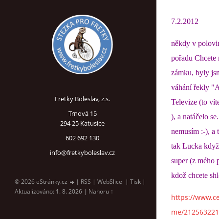
7.2.2012
někdy v polovin
pořadu Chcete m
zámku, byly jsm
váhání řekly "
Fretky Boleslav, z.s.
Televize (to vít
Trnová 15
), a natáčelo s
294 25 Katusice
nemusím :-), a 
602 692 130
tak Lucka když z
info@fretkyboleslav.cz
super (z mého p
kdož chcete shl
© 2026 eStránky.cz
|
RSS
|
WebSlice
|
Tisk
|
Aktualizováno: 1. 8. 2026
|
Nahoru ↑
https://www.ce
me/2125632213