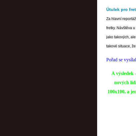
Útulek pro fre
Za hlavní reportáž
fretky. Návštěva 
jako takových, ale
takové situace, že
Pořad se vysíla
A výsledek 
nových lid
100x100, a je