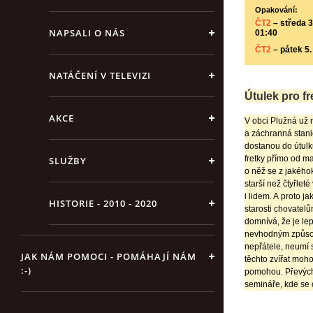
Opakování:
ČT2
– středa 3.
NAPSALI O NÁS
01:40
ČT2
– pátek 5.
NATÁČENÍ V TELEVIZI
Útulek pro fr
AKCE
V obci Plužná už n
a záchranná stanic
dostanou do útulk
fretky přímo od m
SLUŽBY
o něž se z jakéhok
starší než čtyřlet
i lidem. A proto 
HISTORIE - 2010 - 2020
starosti chovatelů
domnívá, že je lep
nevhodným způsobe
nepřátele, neumí s
JAK NÁM POMOCI - POMÁHAJÍ NÁM
těchto zvířat moho
:-)
pomohou. Převýcho
semináře, kde se 