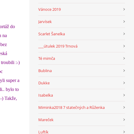
Vánoce 2019
Jarvísek
ortáž do
Scarlet Šanelka
h na
 bez
___útulek 2019 Trnová
eská
Té mimča
roubili :-)
Bublina
oc
yli super a
Dukke
i.. bylo to
Isabelka
-) Takže,
Miminka2018 7 statečných a Růženka
Mareček
Luftík