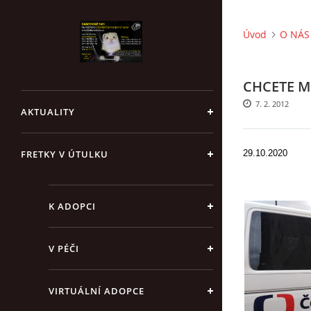
Úvod
O NÁS 
CHCETE M
7. 2. 2012
AKTUALITY
FRETKY V ÚTULKU
29.10.2020
K ADOPCI
V PÉČI
VIRTUÁLNÍ ADOPCE