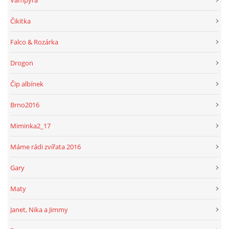
Vampýra
Čikitka
Falco & Rozárka
Drogon
Čip albínek
Brno2016
Miminka2_17
Máme rádi zvířata 2016
Gary
Maty
Janet, Nika a Jimmy