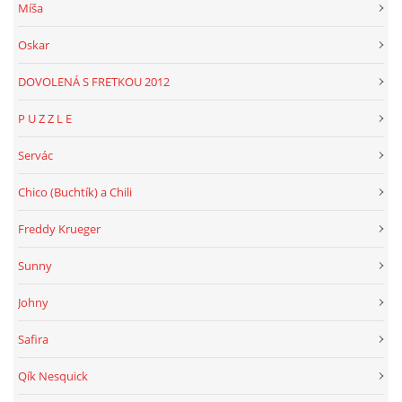
Míša
Oskar
DOVOLENÁ S FRETKOU 2012
P U Z Z L E
Servác
Chico (Buchtík) a Chili
Freddy Krueger
Sunny
Johny
Safira
Qík Nesquick