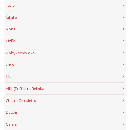
Teyla
Jůlinka
Nona
Pixlík
Noby (Medvídka)
Zarza
Líza
Vilík (Pošťák) a Bělinka
Chita a Chicoletto
Datchi
Galina