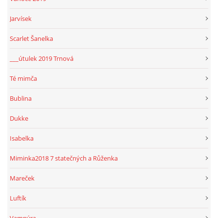
Jarvísek
Scarlet Šanelka
___útulek 2019 Trnová
Té mimča
Bublina
Dukke
Isabelka
Miminka2018 7 statečných a Růženka
Mareček
Luftík