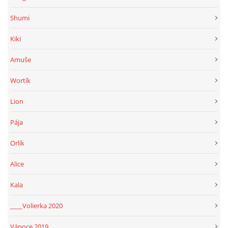
294 25 Katusice
Shumi
602 692 130
info@fretkyboleslav.cz
Kiki
Amuše
© 2026 eStránky.cz
|
RSS
|
WebSlice
|
Tisk
|
Aktualizováno: 1. 8. 2026
|
Nahoru ↑
Wortík
Lion
Pája
Orlík
Alice
Kala
____Volierka 2020
Vánoce 2019