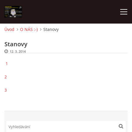
Úvod
O NÁS :-)
Stanovy
AKTUALITY
Stanovy
12. 3. 2014
FRETKY V ÚTULKU
1
K ADOPCI
2
3
V PÉČI
VIRTUÁLNÍ ADOPCE
V NOVÝCH DOMOVECH