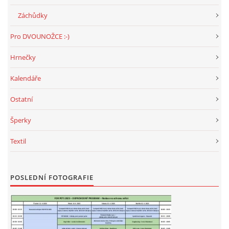
VÝCHOVA FRETKY
Záchůdky
NEMOCI FRETEK
Pro DVOUNOŽCE :-)
Hrnečky
JAK FRETKA BYDLÍ
Kalendáře
CESTOVÁNÍ S FRETKOU
Ostatní
Šperky
JEDNA ČÍ VÍCE FRETEK?
Textil
KASTRACE
POSLEDNÍ FOTOGRAFIE
STRAVA
PODPORA