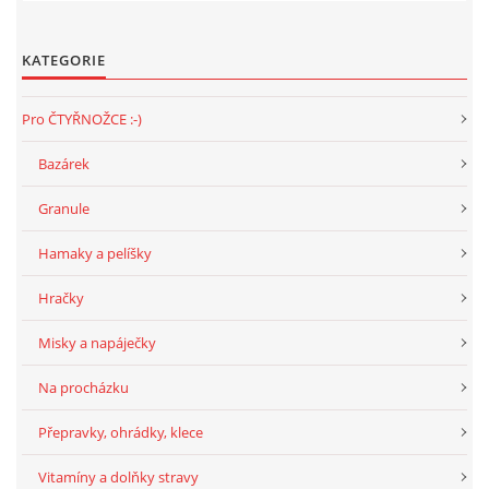
DFD - DOMOV FRETČÍCH DŮCHODCŮ
KATEGORIE
Pro ČTYŘNOŽCE :-)
PODMÍNKY PŘEVZETÍ FRETKY.
Bazárek
O FRETCE
Granule
Hamaky a pelíšky
O FRETCE
Hračky
Misky a napáječky
PÉČE O FRETKU
Na procházku
CHCI SI POŘÍDIT FRETKU
Přepravky, ohrádky, klece
Vitamíny a dolňky stravy