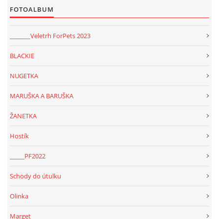
FOTOALBUM
NATÁČENÍ V TELEVIZI
_______Veletrh ForPets 2023
AKCE
BLACKIE
NUGETKA
SLUŽBY
MARUŠKA A BARUŠKA
HISTORIE - 2010 - 2020
ŽANETKA
Hostík
JAK NÁM POMOCI - POMÁHAJÍ NÁM :-)
_____PF2022
Schody do útulku
Olinka
Fretky Boleslav, z.s.
Trnová 15
Marget