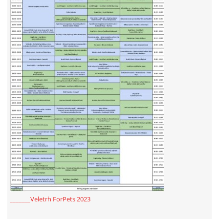
E - S H O P
HISTORIE 2022
O NÁS :-)
VÝROČNÍ ZPRÁVY
KONTAKT
JAK NÁM POMOCI
_______Veletrh ForPets 2023
NAPSALI O NÁS