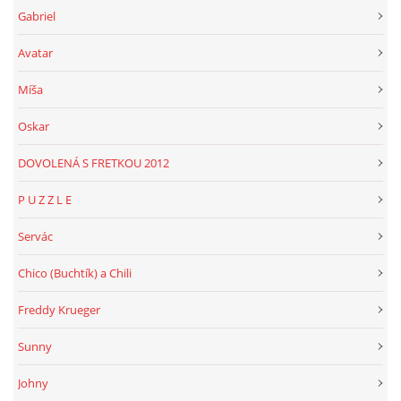
Gabriel
Avatar
Míša
Oskar
DOVOLENÁ S FRETKOU 2012
P U Z Z L E
Servác
Chico (Buchtík) a Chili
Freddy Krueger
Sunny
Johny