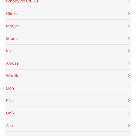
Schody do útulku
Olinka
Marget
Shumi
Kiki
Amuše
Wortík
Lion
Pája
Orlík
Alice