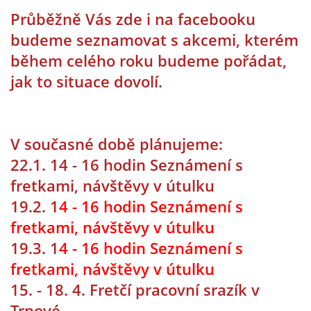
Průběžně Vás zde i na facebooku
budeme seznamovat s akcemi, kterém
DFD - DOMOV FRETČÍCH DŮCHODCŮ
během celého roku budeme pořádat,
jak to situace dovolí.
PODMÍNKY PŘEVZETÍ FRETKY.
O FRETCE
V současné době plánujeme:
22.1. 14 - 16 hodin Seznámení s
fretkami, návštěvy v útulku
O FRETCE
19.2. 1
4 - 16 hodin Seznámení s
fretkami, návštěvy v útulku
PÉČE O FRETKU
19.3. 1
4 - 16 hodin Seznámení s
fretkami, návštěvy v útulku
CHCI SI POŘÍDIT FRETKU
15. - 18. 4. Fretčí pracovní srazík v
Trnové