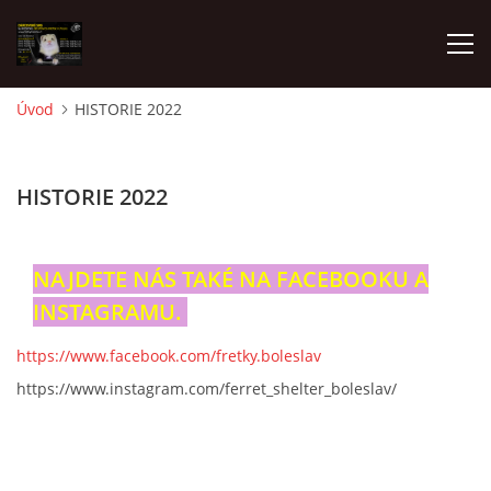
Úvod
HISTORIE 2022
AKTUALITY
HISTORIE 2022
FRETKY V ÚTULKU
NAJDETE NÁS TAKÉ NA FACEBOOKU A
K ADOPCI
INSTAGRAMU.
V PÉČI
https://www.facebook.com/fretky.boleslav
https://www.instagram.com/ferret_shelter_boleslav/
VIRTUÁLNÍ ADOPCE
V NOVÝCH DOMOVECH