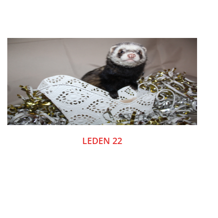
NATÁČENÍ V TELEVIZI
AKCE
SLUŽBY
HISTORIE - 2010 - 2020
LEDEN 22
JAK NÁM POMOCI - POMÁHAJÍ NÁM :-)
Fretky Boleslav, z.s.
Trnová 15