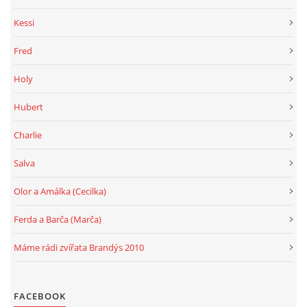
Kessi
Fred
Holy
Hubert
Charlie
Salva
Olor a Amálka (Cecilka)
Ferda a Barča (Marča)
Máme rádi zvířata Brandýs 2010
FACEBOOK