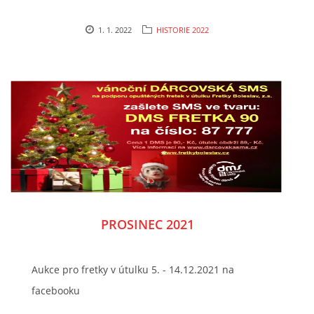
294 25 Katusice
602 692 130
1. 1. 2022
HISTORIE 2022
info@fretkyboleslav.cz
© 2026 eStránky.cz
|
RSS
|
WebSlice
|
Tisk
|
Aktualizováno: 1. 8. 2026
|
Nahoru ↑
PROSINEC 2021
Aukce pro fretky v útulku 5. - 14.12.2021 na
facebooku