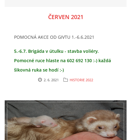
ČERVEN 2021
POMOCNÁ AKCE OD GIVTU 1.-6.6.2021
5.-6.7. Brigáda v útulku - stavba voliéry.
Pomocné ruce hlaste na 602 692 130 :-) každá
šikovná ruka se hodí :-)
2. 6. 2021
HISTORIE 2022
POMOC PRO TORNÁDEM ZASAŽENÉ OBLASTI -
PŘIJMEME A POSTÁRÁME SE O VAŠI FRETKU JAK
DLOUHO BUDE POTŘEBA VČETNĚ VEŠKERÉ
VETERINÁRNÍ PÉČE !!! RYCHLÝ KONTAKT: 602 692
130 NEBO 606 517 868.