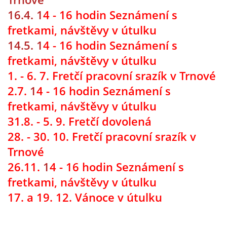
VÝCHOVA FRETKY
16.4. 1
4 - 16 hodin Seznámení s
fretkami, návštěvy v útulku
NEMOCI FRETEK
14.5. 1
4 - 16 hodin Seznámení s
fretkami, návštěvy v útulku
JAK FRETKA BYDLÍ
1. - 6. 7. Fretčí pracovní srazík v Trnové
2.7.
1
4 - 16 hodin Seznámení s
CESTOVÁNÍ S FRETKOU
fretkami, návštěvy v útulku
31.8. - 5. 9. Fretčí dovolená
JEDNA ČÍ VÍCE FRETEK?
28. - 30. 10. Fretčí pracovní srazík v
Trnové
KASTRACE
26.11.
1
4 - 16 hodin Seznámení s
fretkami, návštěvy v útulku
STRAVA
17. a 19. 12. Vánoce v útulku
PODPORA