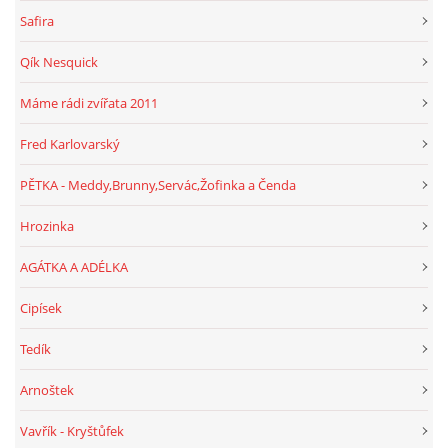
Safira
Qík Nesquick
Máme rádi zvířata 2011
Fred Karlovarský
PĚTKA - Meddy,Brunny,Servác,Žofinka a Čenda
Hrozinka
AGÁTKA A ADÉLKA
Cipísek
Tedík
Arnoštek
Vavřík - Kryštůfek