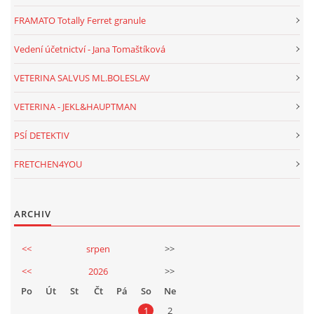
FRAMATO Totally Ferret granule
Vedení účetnictví - Jana Tomaštíková
VETERINA SALVUS ML.BOLESLAV
VETERINA - JEKL&HAUPTMAN
PSÍ DETEKTIV
FRETCHEN4YOU
ARCHIV
<<
srpen
>>
<<
2026
>>
Po
Út
St
Čt
Pá
So
Ne
1
2