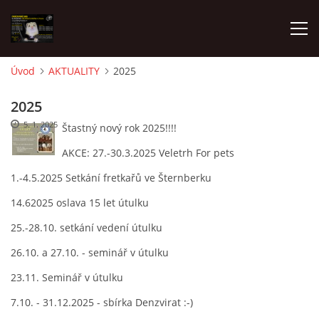
Úvod
AKTUALITY
2025
AKTUALITY
2025
5. 1. 2025
Štastný nový rok 2025!!!!
FRETKY V ÚTULKU
AKCE: 27.-30.3.2025 Veletrh For pets
1.-4.5.2025 Setkání fretkařů ve Šternberku
K ADOPCI
14.62025 oslava 15 let útulku
V PÉČI
25.-28.10. setkání vedení útulku
26.10. a 27.10. - seminář v útulku
VIRTUÁLNÍ ADOPCE
23.11. Seminář v útulku
7.10. - 31.12.2025 - sbírka Denzvirat :-)
V NOVÝCH DOMOVECH