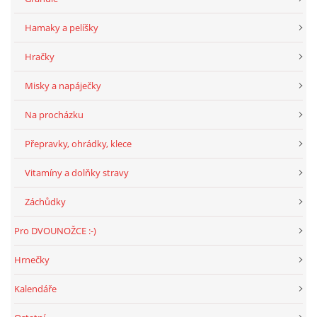
294 25 Katusice
602 692 130
Hamaky a pelíšky
info@fretkyboleslav.cz
Hračky
Misky a napáječky
© 2026 eStránky.cz
|
RSS
|
WebSlice
|
Tisk
|
Aktualizováno: 1. 8. 2026
|
Nahoru ↑
Na procházku
Přepravky, ohrádky, klece
Vitamíny a dolňky stravy
Záchůdky
Pro DVOUNOŽCE :-)
Hrnečky
Kalendáře