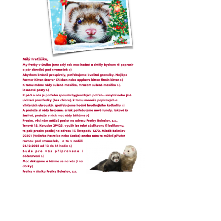
VÝCHOVA FRETKY
NEMOCI FRETEK
JAK FRETKA BYDLÍ
CESTOVÁNÍ S FRETKOU
JEDNA ČÍ VÍCE FRETEK?
KASTRACE
STRAVA
PODPORA