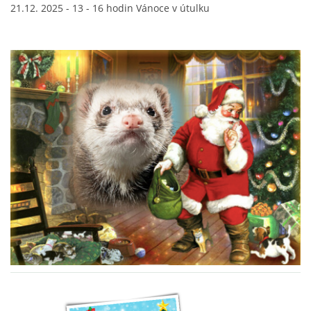
21.12. 2025 - 13 - 16 hodin Vánoce v útulku
DFD - DOMOV FRETČÍCH DŮCHODCŮ
PODMÍNKY PŘEVZETÍ FRETKY.
O FRETCE
O FRETCE
PÉČE O FRETKU
CHCI SI POŘÍDIT FRETKU