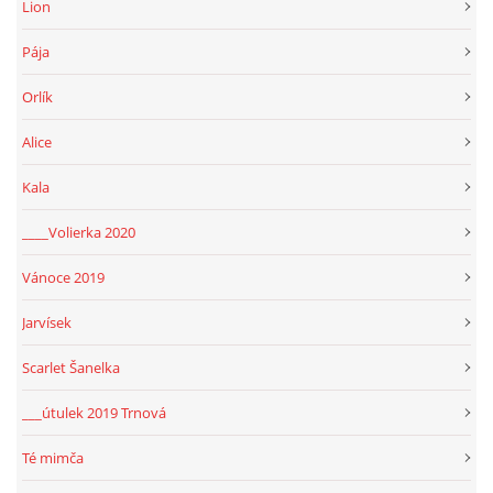
Lion
Pája
Orlík
Alice
Kala
____Volierka 2020
Vánoce 2019
Jarvísek
Scarlet Šanelka
___útulek 2019 Trnová
Té mimča