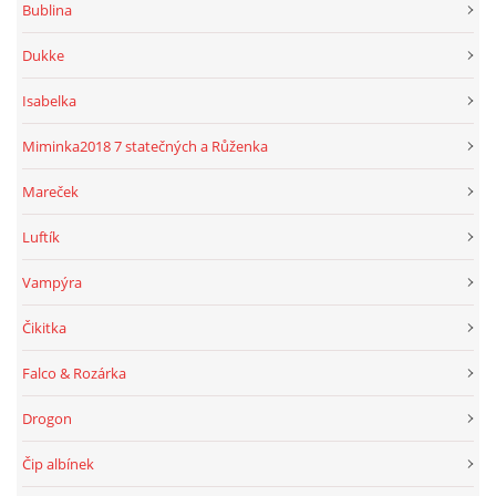
Bublina
Dukke
Isabelka
Miminka2018 7 statečných a Růženka
Mareček
Luftík
Vampýra
Čikitka
Falco & Rozárka
Drogon
Čip albínek