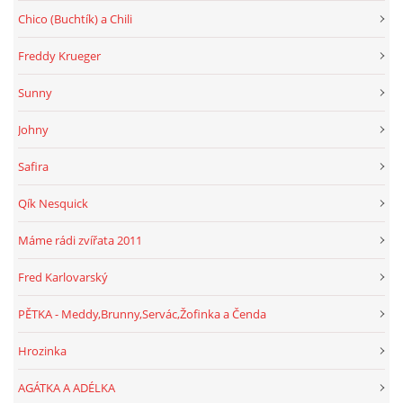
Chico (Buchtík) a Chili
Freddy Krueger
Sunny
Johny
Safira
Qík Nesquick
Máme rádi zvířata 2011
Fred Karlovarský
PĚTKA - Meddy,Brunny,Servác,Žofinka a Čenda
Hrozinka
AGÁTKA A ADÉLKA