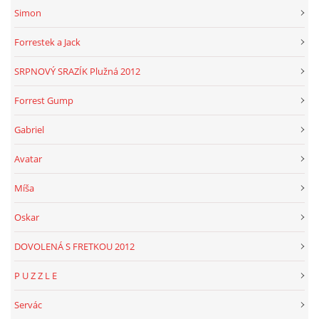
Simon
Forrestek a Jack
SRPNOVÝ SRAZÍK Plužná 2012
Forrest Gump
Gabriel
Avatar
Míša
Oskar
DOVOLENÁ S FRETKOU 2012
P U Z Z L E
Servác