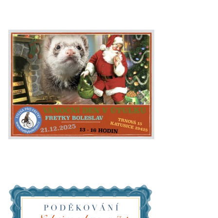
E - S H O P
HISTORIE 2022
O NÁS :-)
VÝROČNÍ ZPRÁVY
KONTAKT
JAK NÁM POMOCI
NAPSALI O NÁS