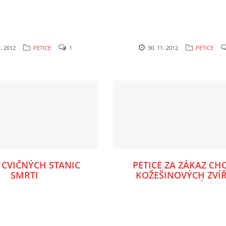
1. 2012
PETICE
1
30. 11. 2012
PETICE
 CVIČNÝCH STANIC
PETICE ZA ZÁKAZ CH
SMRTI
KOŽEŠINOVÝCH ZVÍ
NA FARMÁCH