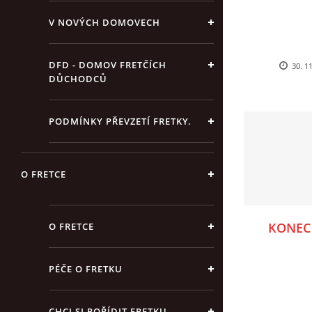
V NOVÝCH DOMOVECH
DFD - DOMOV FRETČÍCH
30. 1
DŮCHODCŮ
PODMÍNKY PŘEVZETÍ FRETKY.
O FRETCE
KONEC
O FRETCE
PÉČE O FRETKU
CHCI SI POŘÍDIT FRETKU