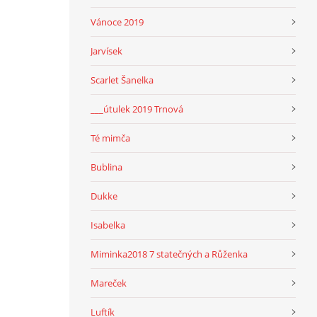
Vánoce 2019
Jarvísek
Scarlet Šanelka
___útulek 2019 Trnová
Té mimča
Bublina
Dukke
Isabelka
Miminka2018 7 statečných a Růženka
Mareček
Luftík