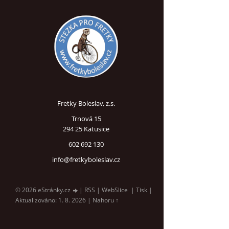
Fretky Boleslav, z.s.
Trnová 15
294 25 Katusice
602 692 130
info@fretkyboleslav.cz
© 2026 eStránky.cz
|
RSS
|
WebSlice
|
Tisk
|
Aktualizováno: 1. 8. 2026
|
Nahoru ↑