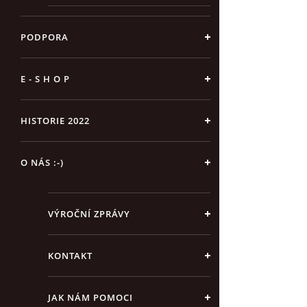
PODPORA
E - S H O P
HISTORIE 2022
O NÁS :-)
VÝROČNÍ ZPRÁVY
KONTAKT
JAK NÁM POMOCI