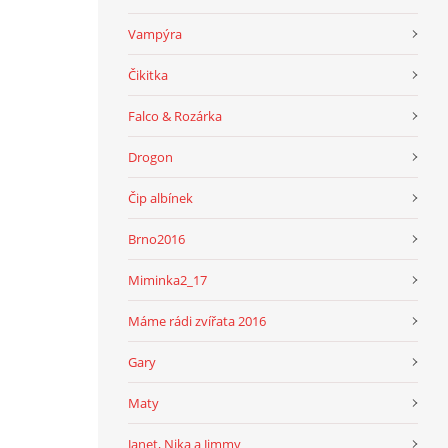
Vampýra
Čikitka
Falco & Rozárka
Drogon
Čip albínek
Brno2016
Miminka2_17
Máme rádi zvířata 2016
Gary
Maty
Janet, Nika a Jimmy