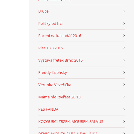
Bruce
Pelíšky od Irči
Focení na kalendář 2016
Ples 13.3.2015
Výstava fretek Brno 2015
Freddy lázeňský
Verunka Veveřička
Máme rádi zvířata 20'13
PES FANDA
KOCOURCI ZRZEK, MOUREK, SALVUS
DENIS, MONTY, SÁRA A PAVLÍNKA