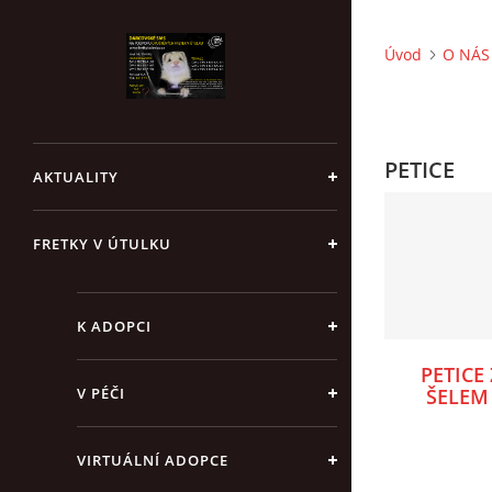
Úvod
O NÁS 
PETICE
AKTUALITY
FRETKY V ÚTULKU
K ADOPCI
PETICE
V PÉČI
ŠELEM
VIRTUÁLNÍ ADOPCE