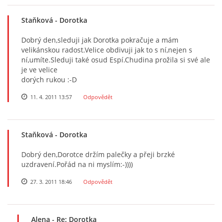
Staňková
- Dorotka
Dobrý den,sleduji jak Dorotka pokračuje a mám
velikánskou radost.Velice obdivuji jak to s ní,nejen s
ní,umíte.Sleduji také osud Espí.Chudina prožila si své ale
je ve velice
dorých rukou :-D
11. 4. 2011 13:57
Odpovědět
Staňková
- Dorotka
Dobrý den,Dorotce držím palečky a přeji brzké
uzdravení.Pořád na ni myslím:-))))
27. 3. 2011 18:46
Odpovědět
Alena
- Re: Dorotka