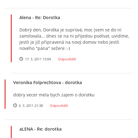
Alena
- Re: Dorotka
Dobrý den, Dorotka je suprová, moc jsem se do ní
zamilovala... dnes se na ni přijedou podívat, uvidíme,
jestli je již připravená na nový domov nebo jestli
nového "pána" sežere :-)
17. 3. 2011 13:04
Odpovědět
Veronika Folprechtova
- dorotka
dobry vecer mela bych zajem o dorotku
6. 3. 2011 21:38
Odpovědět
aLENA
- Re: dorotka