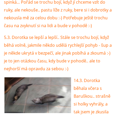
spinká... Pořád se trochu bojí, když jí chceme vzít do
ruky, ale nekouše.. pastu líže z ruky, bere si i dobrotky a
nekousla mě za celou dobu :-) Potřebuje ještě trochu
času na zvyknutí si na lidi a bude v pohodě :-)
5.3. Dorotka se lepší a lepší.. Stále se trochu bojí, když
běhá volně, jakmile někdo udělá rychlejší pohyb - šup a
je někde ukrytá v bezpečí, ale jinak pobíhá a zkoumá :-)
je to jen otázkou času, kdy bude v pohodě.. ale to
nejhorší má opravdu za sebou :-)
14.3. Dorotka
běhala včera s
Baruškou.. strašně
si holky vyhrály, a
tak jsem je zkusila