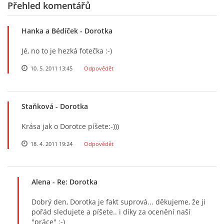
Přehled komentářů
Hanka a Bédíček
- Dorotka
Jé, no to je hezká fotečka :-)
10. 5. 2011 13:45
Odpovědět
Staňková
- Dorotka
Krása jak o Dorotce píšete:-)))
18. 4. 2011 19:24
Odpovědět
Alena
- Re: Dorotka
Dobrý den, Dorotka je fakt suprová... děkujeme, že ji
pořád sledujete a píšete.. i díky za ocenění naší
"práce" :-)