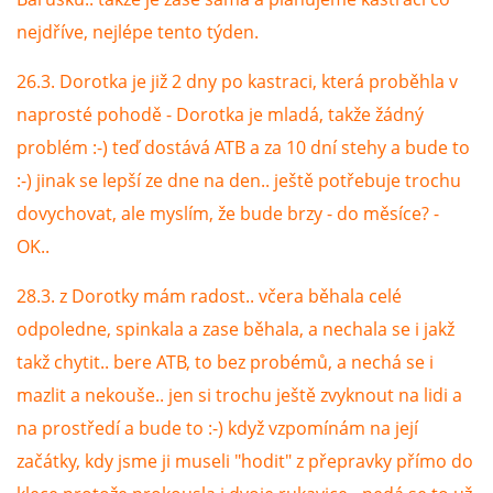
nejdříve, nejlépe tento týden.
26.3. Dorotka je již 2 dny po kastraci, která proběhla v
naprosté pohodě - Dorotka je mladá, takže žádný
problém :-) teď dostává ATB a za 10 dní stehy a bude to
:-) jinak se lepší ze dne na den.. ještě potřebuje trochu
dovychovat, ale myslím, že bude brzy - do měsíce? -
OK..
28.3. z Dorotky mám radost.. včera běhala celé
odpoledne, spinkala a zase běhala, a nechala se i jakž
takž chytit.. bere ATB, to bez probémů, a nechá se i
mazlit a nekouše.. jen si trochu ještě zvyknout na lidi a
na prostředí a bude to :-) když vzpomínám na její
začátky, kdy jsme ji museli "hodit" z přepravky přímo do