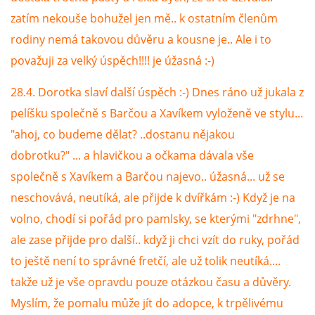
zatím nekouše bohužel jen mě.. k ostatním členům
rodiny nemá takovou důvěru a kousne je.. Ale i to
považuji za velký úspěch!!!! je úžasná :-)
28.4. Dorotka slaví další úspěch :-) Dnes ráno už jukala z
pelíšku společně s Barčou a Xavíkem vyloženě ve stylu...
"ahoj, co budeme dělat? ..dostanu nějakou
dobrotku?" ... a hlavičkou a očkama dávala vše
společně s Xavíkem a Barčou najevo.. úžasná... už se
neschovává, neutíká, ale přijde k dvířkám :-) Když je na
volno, chodí si pořád pro pamlsky, se kterými "zdrhne",
ale zase přijde pro další.. když ji chci vzít do ruky, pořád
to ještě není to správné fretčí, ale už tolik neutíká....
takže už je vše opravdu pouze otázkou času a důvěry.
Myslím, že pomalu může jít do adopce, k trpělivému