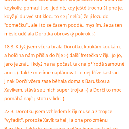
kdykoliv, pomazlit se.. jediné, kdy ještě trochu štípne je,
když jí jdu vyčistit klec.. to se jí nelíbí, že jí lezu do
"domečku".. ale i to se časem poddá.. myslím, že za ten
měsíc udělala Dorotka obrovský pokrok :-)
18.3. Když jsem včera brala Dorotku, koukám koukám,
a holčina nám přišla do říje :-( další fretečka v říji.. jo jo,
jaro je znát, i když ne na počasí, tak na přírodě samotné
ano :-). Takže musíme naplánovat co nejdříve kastraci.
Jinak Dorčí včera zase běhala doma s Baruškou a
Xavíkem, stává se z nich super trojka :-) a Dorčí to moc
pomáhá najít jistotu v lidi :-)
22.3. Dorotku jsem vzhledem k říji musela z trojice
"vyřadit", protože Xavík tahal ji a ona pro změnu
Barušku.. takže je zase sama a plánujeme kastraci co