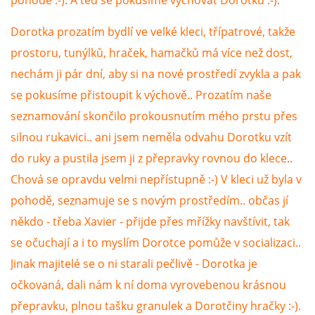
pohodě :-). A teď se pokusíme vychovat Dorotku :-).
VÝCHOVA FRETKY
Dorotka prozatím bydlí ve velké kleci, třípatrové, takže
NEMOCI FRETEK
prostoru, tunýlků, hraček, hamačků má více než dost,
nechám ji pár dní, aby si na nové prostředí zvykla a pak
JAK FRETKA BYDLÍ
se pokusíme přistoupit k výchově.. Prozatím naše
seznamování skončilo prokousnutím mého prstu přes
CESTOVÁNÍ S FRETKOU
silnou rukavici.. ani jsem neměla odvahu Dorotku vzít
do ruky a pustila jsem ji z přepravky rovnou do klece..
JEDNA ČÍ VÍCE FRETEK?
Chová se opravdu velmi nepřístupně :-) V kleci už byla v
pohodě, seznamuje se s novým prostředím.. občas jí
KASTRACE
někdo - třeba Xavier - přijde přes mřížky navštívit, tak
se očuchají a i to myslím Dorotce pomůže v socializaci..
STRAVA
Jinak majitelé se o ni starali pečlivě - Dorotka je
očkovaná, dali nám k ní doma vyrovebenou krásnou
přepravku, plnou tašku granulek a Dorotčiny hračky :-).
PODPORA