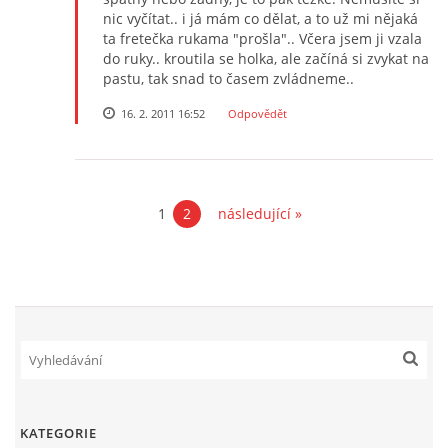
nic vyčítat.. i já mám co dělat, a to už mi nějaká
ta fretečka rukama "prošla".. Včera jsem ji vzala
do ruky.. kroutila se holka, ale začíná si zvykat na
pastu, tak snad to časem zvládneme..
16. 2. 2011 16:52
Odpovědět
1
2
následující »
KATEGORIE