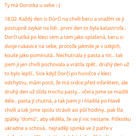
Ty má Dorotka u sebe :-)
E - S H O P
18.02. Každý den si Dorčí na chvíli beru a snažím se ji
postupně zvykat na lidi.. první den to byla katastrofa..
HISTORIE 2022
Dorčí utíká po kleci sem a tam jako splašená, beru si
dvoje rukavice na sebe, protože jakmile je v úzkých,
O NÁS :-)
kouše jako pominutá.. Nechutnala ji pasta a nic.. tak
jsem ji jen chvíli pochovala a vrátila zpět.. druhý den už
to bylo lepší.. Sice když Dorčí po honičce v kleci
VÝROČNÍ ZPRÁVY
odchytnu, mám pocit, že má srdce před infarktem, ale
druhý den už slízla trochu pasty... včera jsme se mazlili
KONTAKT
déle.. pasta jí chutná, a tak jsem ji i hladila po hlavě
chvíli a tak jsme spolu strávili asi půl hodiny.. pak šla
JAK NÁM POMOCI
zpátky "domů", aby věděla, že se jí nic nestane. Piškotku
ukradne a schová.. nejraději spinká ve 2 patře v
NAPSALI O NÁS