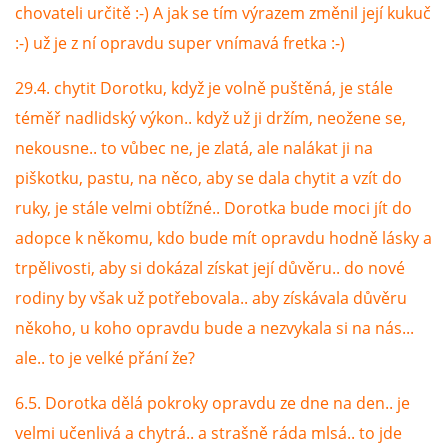
chovateli určitě :-) A jak se tím výrazem změnil její kukuč
:-) už je z ní opravdu super vnímavá fretka :-)
29.4. chytit Dorotku, když je volně puštěná, je stále
téměř nadlidský výkon.. když už ji držím, neožene se,
nekousne.. to vůbec ne, je zlatá, ale nalákat ji na
piškotku, pastu, na něco, aby se dala chytit a vzít do
ruky, je stále velmi obtížné.. Dorotka bude moci jít do
adopce k někomu, kdo bude mít opravdu hodně lásky a
trpělivosti, aby si dokázal získat její důvěru.. do nové
rodiny by však už potřebovala.. aby získávala důvěru
někoho, u koho opravdu bude a nezvykala si na nás...
ale.. to je velké přání že?
6.5. Dorotka dělá pokroky opravdu ze dne na den.. je
velmi učenlivá a chytrá.. a strašně ráda mlsá.. to jde