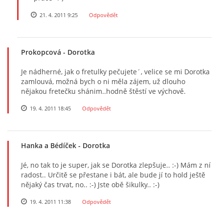
21. 4. 2011 9:25
Odpovědět
Prokopcová
- Dorotka
Je nádherné, jak o fretulky pečujete´, velice se mi Dorotka
zamlouvá, možná bych o ni měla zájem, už dlouho
nějakou fretečku shánim..hodně štěstí ve výchově.
19. 4. 2011 18:45
Odpovědět
Hanka a Bédíček
- Dorotka
Jé, no tak to je super, jak se Dorotka zlepšuje.. :-) Mám z ní
radost.. Určitě se přestane i bát, ale bude jí to hold ještě
nějaký čas trvat, no.. :-) Jste obě šikulky.. :-)
19. 4. 2011 11:38
Odpovědět