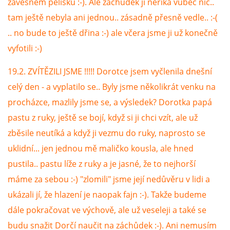
závěsném pelíšku :-). Ale záchůdek jí neříká vůbec nic..
tam ještě nebyla ani jednou.. zásadně přesně vedle.. :-(
NATÁČENÍ V TELEVIZI
.. no bude to ještě dřina :-) ale včera jsme ji už konečně
vyfotili :-)
AKCE
19.2. ZVÍTĚZILI JSME !!!!! Dorotce jsem vyčlenila dnešní
celý den - a vyplatilo se.. Byly jsme několikrát venku na
SLUŽBY
procházce, mazlily jsme se, a výsledek? Dorotka papá
pastu z ruky, ještě se bojí, když si ji chci vzít, ale už
HISTORIE - 2010 - 2020
zběsile neutíká a když ji vezmu do ruky, naprosto se
uklidní... jen jednou mě maličko kousla, ale hned
JAK NÁM POMOCI - POMÁHAJÍ NÁM :-)
pustila.. pastu líže z ruky a je jasné, že to nejhorší
máme za sebou :-) "zlomili" jsme její nedůvěru v lidi a
ukázali jí, že hlazení je naopak fajn :-). Takže budeme
Fretky Boleslav, z.s.
dále pokračovat ve výchově, ale už veseleji a také se
Trnová 15
budu snažit Dorčí naučit na záchůdek :-). Ani nemusím