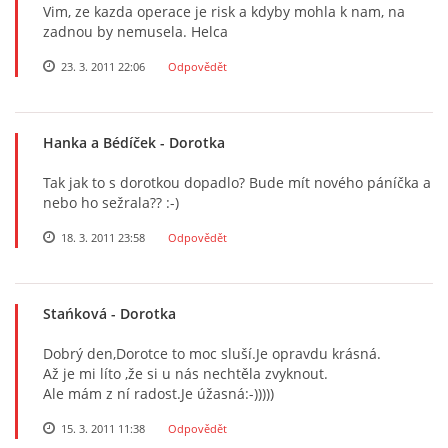
Vim, ze kazda operace je risk a kdyby mohla k nam, na
zadnou by nemusela. Helca
23. 3. 2011 22:06
Odpovědět
Hanka a Bédíček
- Dorotka
Tak jak to s dorotkou dopadlo? Bude mít nového páníčka a
nebo ho sežrala?? :-)
18. 3. 2011 23:58
Odpovědět
Stańková
- Dorotka
Dobrý den,Dorotce to moc sluší.Je opravdu krásná.
Až je mi líto ,že si u nás nechtěla zvyknout.
Ale mám z ní radost.Je úžasná:-)))))
15. 3. 2011 11:38
Odpovědět