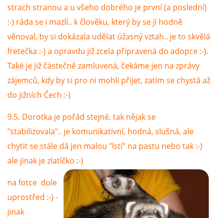
strach stranou a u všeho dobrého je první (a poslední)
:-) ráda se i mazlí.. k člověku, který by se jí hodně
věnoval, by si dokázala udělat úžasný vztah.. je to skvělá
fretečka :-) a opravdu již zcela připravená do adopce :-).
Také je již částečně zamluvená, čekáme jen na zprávy
zájemců, kdy by si pro ni mohli přijet, zatím se chystá až
do jižních Čech :-)
9.5. Dorotka je pořád stejné, tak nějak se
"stabilizovala".. je komunikativní, hodná, slušná, ale
chytit se stále dá jen malou "lstí" na pastu nebo tak :-)
ale jinak je zlatíčko :-)
na fotce dole
uprostřed :-) -
jinak