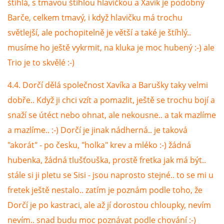
štíhlá, s tmavou štíhlou hlavičkou a Xavík je podobný
Barče, celkem tmavý, i když hlavičku má trochu
světlejší, ale pochopitelně je větší a také je štíhlý..
musíme ho ještě vykrmit, na kluka je moc hubený :-) ale
Trio je to skvělé :-)
4.4. Dorčí dělá společnost Xavíka a Barušky taky velmi
dobře.. Když ji chci vzít a pomazlit, ještě se trochu bojí a
snaží se útéct nebo ohnat, ale nekousne.. a tak mazlíme
a mazlíme.. :-) Dorčí je jinak nádherná.. je taková
"akorát" - po česku, "holka" krev a mléko :-) žádná
hubenka, žádná tlušťouška, prostě fretka jak má být..
stále si ji pletu se Sisi - jsou naprosto stejné.. to se mi u
fretek ještě nestalo.. zatím je poznám podle toho, že
Dorčí je po kastraci, ale až jí dorostou chloupky, nevím
nevím.. snad budu moc poznávat podle chování :-)