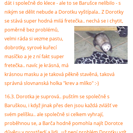
dát i společně do klece - ale to se Barušce nelíbilo - s
nikým se dělit nebude a Dorotku vyštípala.. Z Dorotky
se stává super hodná milá fretečka.. nechá se i chytit,
poměrně bez
problémů,
velmi ráda si vezme pastu,
dobrotky, syrové kuřecí
masíčko a je z ní fakt super
fretečka.. navíc je krásná, má
krásnou masku a je taková pěkně stavěná, taková
správná slovnanská holka "krev a mlíko" :-)
16.3. Dorotka je suprová.. puštím se společně s
Baruškou, i když jinak přes den jsou každá zvlášť ve
svém pelíšku.. ale společně si celkem vyhrají,
proběhnou se, a Barča hodně pomohla najít Dorotce
důvěru v prostředí a lidi.. už není problém Dorotku vzít