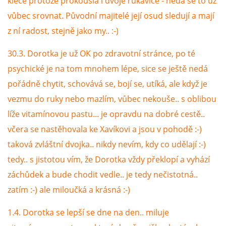
klece protože prokousla i dvoje rukavice - nedá se to už
vůbec srovnat. Původní majitelé její osud sledují a mají
z ní radost, stejně jako my.. :-)
30.3. Dorotka je už OK po zdravotní stránce, po té
psychické je na tom mnohem lépe, sice se ještě nedá
pořádně chytit, schovává se, bojí se, utíká, ale když je
vezmu do ruky nebo mazlím, vůbec nekouše.. s oblibou
líže vitamínovou pastu... je opravdu na dobré cestě..
včera se nastěhovala ke Xavíkovi a jsou v pohodě :-)
taková zvláštní dvojka.. nikdy nevím, kdy co udělají :-)
tedy.. s jistotou vím, že Dorotka vždy překlopí a vyhází
záchůdek a bude chodit vedle.. je tedy nečistotná..
zatím :-) ale miloučká a krásná :-)
1.4. Dorotka se lepší se dne na den.. miluje