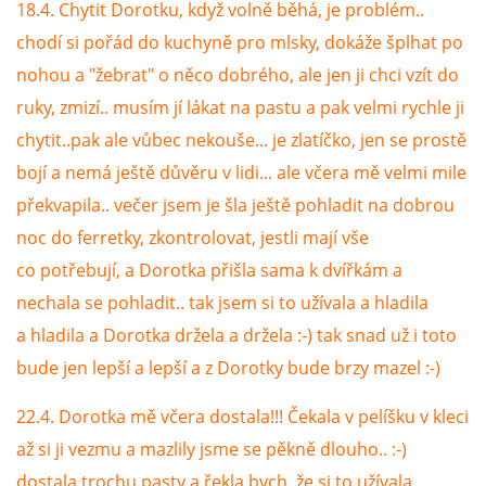
18.4. Chytit Dorotku, když volně běhá, je problém..
chodí si pořád do kuchyně pro mlsky, dokáže šplhat po
nohou a "žebrat" o něco dobrého, ale jen ji chci vzít do
ruky, zmizí.. musím jí lákat na pastu a pak velmi rychle ji
chytit..pak ale vůbec nekouše... je zlatíčko, jen se prostě
bojí a nemá ještě důvěru v lidi... ale včera mě velmi mile
překvapila.. večer jsem je šla ještě pohladit na dobrou
noc do ferretky, zkontrolovat, jestli mají vše
co potřebují, a Dorotka přišla sama k dvířkám a
nechala se pohladit.. tak jsem si to užívala a hladila
a hladila a Dorotka držela a držela :-) tak snad už i toto
bude jen lepší a lepší a z Dorotky bude brzy mazel :-)
22.4. Dorotka mě včera dostala!!! Čekala v pelíšku v kleci
až si ji vezmu a mazlily jsme se pěkně dlouho.. :-)
dostala trochu pasty a řekla bych, že si to užívala..