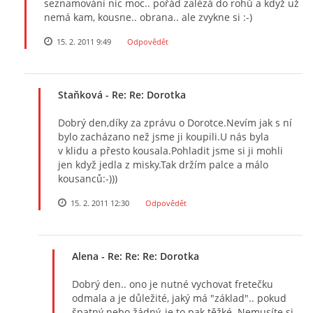
seznamování nic moc.. pořád zalézá do rohů a když už
nemá kam, kousne.. obrana.. ale zvykne si :-)
15. 2. 2011 9:49
Odpovědět
Staňková
- Re: Re: Dorotka
Dobrý den,díky za zprávu o Dorotce.Nevím jak s ní
bylo zacházano než jsme ji koupili.U nás byla
v klidu a přesto kousala.Pohladit jsme si ji mohli
jen když jedla z misky.Tak držím palce a málo
kousanců:-)))
15. 2. 2011 12:30
Odpovědět
Alena
- Re: Re: Re: Dorotka
Dobrý den.. ono je nutné vychovat fretečku
odmala a je důležité, jaký má "základ".. pokud
špatný nebo žádný, je to pak těžké. Nemusíte si