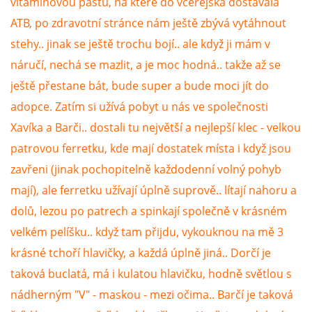
vitamínovou pastu, na které do včerejška dostávala
ATB, po zdravotní stránce nám ještě zbývá vytáhnout
stehy.. jinak se ještě trochu bojí.. ale když ji mám v
náručí, nechá se mazlit, a je moc hodná.. takže až se
ještě přestane bát, bude super a bude moci jít do
adopce. Zatím si užívá pobyt u nás ve společnosti
Xavíka a Barči.. dostali tu největší a nejlepší klec - velkou
patrovou ferretku, kde mají dostatek místa i když jsou
zavřeni (jinak pochopitelně každodenní volný pohyb
mají), ale ferretku užívají úplně suprově.. lítají nahoru a
dolů, lezou po patrech a spinkají společně v krásném
velkém pelíšku.. když tam přijdu, vykouknou na mě 3
krásné tchoří hlavičky, a každá úplně jiná.. Dorčí je
taková buclatá, má i kulatou hlavičku, hodně světlou s
nádherným "V" - maskou - mezi očima.. Barčí je taková