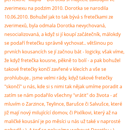
zverimexu na podzim 2010. Dorotka se narodila
DFD - DOMOV FRETČÍCH DŮCHODCŮ
10.06.2010. Bohužel jak to tak bývá s fretečkami ze
zverimexů, byla odmala Dorotka nevychovaná,
PODMÍNKY PŘEVZETÍ FRETKY.
nesocializovaná, a když si jí koupí začátečník, málokdy
se podaří fretečku správně vychovat.. většinou po
prvních kousancích se jí začnou bát - logicky, však víme,
O FRETCE
že když fretečka kousne, pěkně to bolí - a pak bohužel
takové fretečky končí zavřené v klecích a vše se
O FRETCE
prohlubuje.. jsme velmi rády, když takové fretečky
"skončí" u nás, kde si s nimi tak nějak umíme poradit a
zatím se nám podařilo všechny "vrátit" do života - ať
PÉČE O FRETKU
mluvím o Zarzince, Teylince, Barušce či Salvušce, které
již mají nový milujícící domov, či Pixlíkovi, který až na
CHCI SI POŘÍDIT FRETKU
maličké kousání je po měsíci u nás už také v naprosté