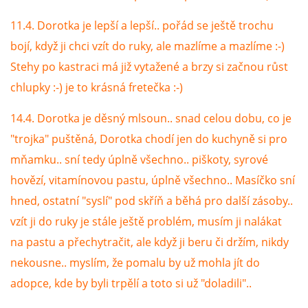
11.4. Dorotka je lepší a lepší.. pořád se ještě trochu
bojí, když ji chci vzít do ruky, ale mazlíme a mazlíme :-)
Stehy po kastraci má již vytažené a brzy si začnou růst
chlupky :-) je to krásná fretečka :-)
14.4. Dorotka je děsný mlsoun.. snad celou dobu, co je
"trojka" puštěná, Dorotka chodí jen do kuchyně si pro
mňamku.. sní tedy úplně všechno.. piškoty, syrové
hovězí, vitamínovou pastu, úplně všechno.. Masíčko sní
hned, ostatní "syslí" pod skříň a běhá pro další zásoby..
vzít ji do ruky je stále ještě problém, musím ji nalákat
na pastu a přechytračit, ale když ji beru či držím, nikdy
nekousne.. myslím, že pomalu by už mohla jít do
adopce, kde by byli trpělí a toto si už "doladili"..