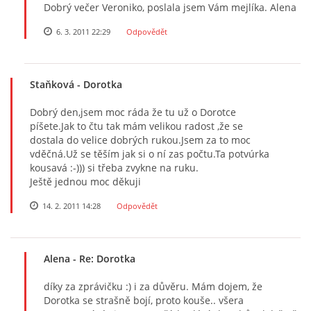
Dobrý večer Veroniko, poslala jsem Vám mejlíka. Alena
6. 3. 2011 22:29
Odpovědět
Staňková
- Dorotka
Dobrý den,jsem moc ráda že tu už o Dorotce
píšete.Jak to čtu tak mám velikou radost ,že se
dostala do velice dobrých rukou.Jsem za to moc
vděčná.Už se těším jak si o ní zas počtu.Ta potvúrka
kousavá :-))) si třeba zvykne na ruku.
Ještě jednou moc děkuji
14. 2. 2011 14:28
Odpovědět
Alena
- Re: Dorotka
díky za zprávičku :) i za důvěru. Mám dojem, že
Dorotka se strašně bojí, proto kouše.. všera