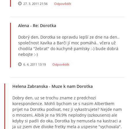
27. 3. 2011 21:56
Odpovědět
Alena
- Re: Dorotka
Dobrý den, Dorotka se opravdu lepší ze dne na den..
společnost Xavíka a Barči jí moc pomáhá.. včera už
chodila "žebrat" do kuchyně pamlsky :-) bude dobrá
nebojte :-)
6. 4. 2011 13:19
Odpovědět
Helena Zabranska
- Muze k nam Dorotka
Dobry den, uz se trochu zname z predchozi
korespondence. Mohli bychom se s nasim Albertkem
prijet na Dorotku podivat, nez ji vykastrujete? Nejde nam
o mnozeni, Albik je na 99,9% neplodny (ozkouseno) ale
kdyby si padli do oka, Dorotka by nemusela na kastraci a
ja uz jsem dve divoke fretky mela a uspesne "vychovala".