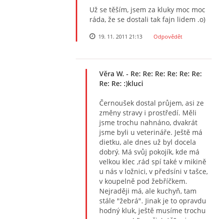
Už se těším, jsem za kluky moc moc
ráda, že se dostali tak fajn lidem .o)
19. 11. 2011 21:13
Odpovědět
Věra W.
- Re: Re: Re: Re: Re: Re:
Re: Re: :)kluci
Černoušek dostal průjem, asi ze
změny stravy i prostředí. Měli
jsme trochu nahnáno, dvakrát
jsme byli u veterináře. Ještě má
dietku, ale dnes už byl docela
dobrý. Má svůj pokojík, kde má
velkou klec ,rád spí také v mikině
u nás v ložnici, v předsíni v tašce,
v koupelně pod žebříčkem.
Nejraději má, ale kuchyň, tam
stále "žebrá". Jinak je to opravdu
hodný kluk, ještě musíme trochu