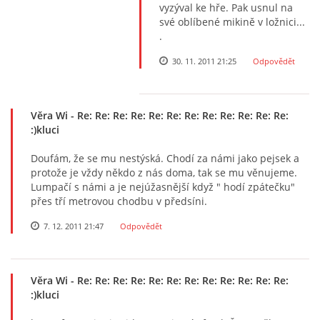
vyzýval ke hře. Pak usnul na
své oblíbené mikině v ložnici...
.
30. 11. 2011 21:25
Odpovědět
Věra Wi
- Re: Re: Re: Re: Re: Re: Re: Re: Re: Re: Re: Re:
:)kluci
Doufám, že se mu nestýská. Chodí za námi jako pejsek a
protože je vždy někdo z nás doma, tak se mu věnujeme.
Lumpačí s námi a je nejúžasnější když " hodí zpátečku"
přes tří metrovou chodbu v předsíni.
7. 12. 2011 21:47
Odpovědět
Věra Wi
- Re: Re: Re: Re: Re: Re: Re: Re: Re: Re: Re: Re:
:)kluci