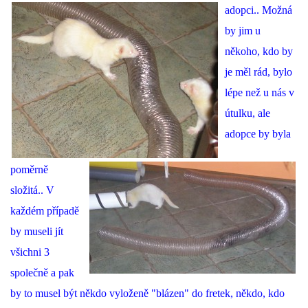
adopci.. Možná
by jim u
někoho, kdo by
je měl rád, bylo
lépe než u nás v
útulku, ale
adopce by byla
poměrně
složitá.. V
každém případě
by museli jít
všichni 3
společně a pak
by to musel být někdo vyloženě "blázen" do fretek, někdo, kdo