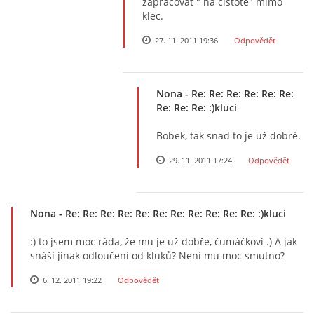
zapracovat " na čistotě" mimo
klec.
27. 11. 2011 19:36
Odpovědět
Nona
- Re: Re: Re: Re: Re: Re:
Re: Re: Re: :)kluci
Bobek, tak snad to je už dobré.
29. 11. 2011 17:24
Odpovědět
Nona
- Re: Re: Re: Re: Re: Re: Re: Re: Re: Re: Re: :)kluci
:) to jsem moc ráda, že mu je už dobře, čumáčkovi .) A jak
snáší jinak odloučení od kluků? Není mu moc smutno?
6. 12. 2011 19:22
Odpovědět