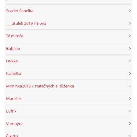
Scarlet Šanelka
___útulek 2019 Trnová
Té mimča
Bublina
Dukke
Isabelka
Miminka2018 7 statečných a Růženka
Mareček
Luftík
Vampýra
Čikitka