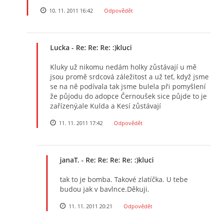
10. 11. 2011 16:42
Odpovědět
Lucka
- Re: Re: Re: :)kluci
Kluky už nikomu nedám holky zůstávají u mě
jsou promě srdcová záležitost a už teť, když jsme
se na ně podívala tak jsme bulela při pomyšlení
že půjodu do adopce Černoušek sice půjde to je
zařízený,ale Kulda a Kesí zůstávají
11. 11. 2011 17:42
Odpovědět
janaT.
- Re: Re: Re: Re: :)kluci
tak to je bomba. Takové zlatíčka. U tebe
budou jak v bavlnce.Děkuji.
11. 11. 2011 20:21
Odpovědět