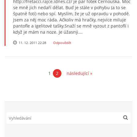
http://fretacci.rajce.idnes.cz/ je pár fotek Černouška. Moc
se mně jich nedaří dělat. Buď je stále v pohybu (a to se
špatně fotí) nebo spí. Myslím, že je už opravdu v pohodě.
Jsem za něj moc ráda. Ačkoliv má hračky, nejvíce miluje
pantofle a igelitové tašky.Snaží se mně vyzout z pantoflí i
když je mám na noze. Je úžasný....
11. 12. 2011 22:28
Odpovědět
1
2
následující »