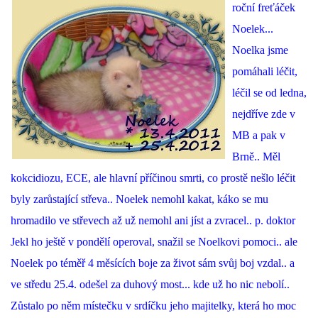
roční freťáček
Noelek...
Noelka jsme
pomáhali léčit,
léčil se od ledna,
nejdříve zde v
MB a pak v
Brně.. Měl
kokcidiozu, ECE, ale hlavní příčinou smrti, co prostě nešlo léčit
byly zarůstající střeva.. Noelek nemohl kakat, káko se mu
hromadilo ve střevech až už nemohl ani jíst a zvracel.. p. doktor
Jekl ho ještě v pondělí operoval, snažil se Noelkovi pomoci.. ale
Noelek po téměř 4 měsících boje za život sám svůj boj vzdal.. a
ve středu 25.4. odešel za duhový most... kde už ho nic nebolí..
Zůstalo po něm místečku v srdíčku jeho majitelky, která ho moc