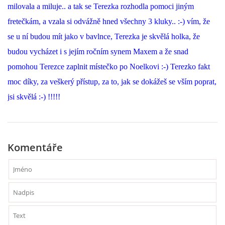
milovala a miluje.. a tak se Terezka rozhodla pomoci jiným
fretečkám, a vzala si odvážně hned všechny 3 kluky.. :-) vím, že
se u ní budou mít jako v bavlnce, Terezka je skvělá holka, že
budou vycházet i s jejím ročním synem Maxem a že snad
pomohou Terezce zaplnit místečko po Noelkovi :-) Terezko fakt
moc díky, za veškerý přístup, za to, jak se dokážeš se vším poprat,
jsi skvělá :-) !!!!!
Komentáře