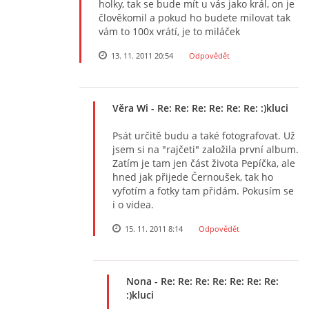
holky, tak se bude mít u vás jako král, on je
člověkomil a pokud ho budete milovat tak
vám to 100x vrátí, je to miláček
13. 11. 2011 20:54
Odpovědět
Věra Wi
- Re: Re: Re: Re: Re: Re: :)kluci
Psát určitě budu a také fotografovat. Už
jsem si na "rajčeti" založila první album.
Zatím je tam jen část života Pepíčka, ale
hned jak přijede Černoušek, tak ho
vyfotím a fotky tam přidám. Pokusím se
i o videa.
15. 11. 2011 8:14
Odpovědět
Nona
- Re: Re: Re: Re: Re: Re: Re:
:)kluci