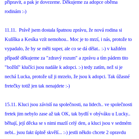
připravit, a pak je dovezeme. Děkujeme za adopce oběma
294 25 Katusice
rodinám :-)
602 692 130
info@fretkyboleslav.cz
11.11. Právě jsem dostala špatnou zprávu, že nová rodina si
Kulíška a Kesíka vzít nemohou.. Moc je to mrzí, i nás, protože to
© 2026 eStránky.cz
|
RSS
|
WebSlice
|
Tisk
|
Aktualizováno: 1. 8. 2026
|
Nahoru ↑
vypadalo, že by se měli super, ale co se dá dělat.. :-) v každém
případě děkujeme za "zdravý rozum" a zprávu a tím pádem tito
"božští" klučíci jsou nadále k adopci. :-) tedy zatím, než si je
nechá Lucka, protože už ji mrzelo, že jsou k adopci. Tak úžasné
fretečky totiž jen tak nenajdete :-)
15.11. Kluci jsou závislí na společnosti, na lidech.. ve společnosti
fretek jim nebylo zase až tak OK, tak bydlí v obýváku u Lucky..
běhají, její děcka se s nimi mazlí celý den, a kluci jsou v sedmém
nebi.. jsou fakt úplně skvělí... :-) jestli někdo chcete 2 opravdu