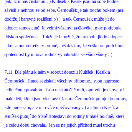
pak už u nás zůstanou :-) Kulíšek a Kesík jsou na sobě hodně
závislí a nehnou se od sebe, Černoušek je tak trochu bokem (asi
NATÁČENÍ V TELEVIZI
dodržují barevné rozlišení :-) ), a tak Černoušek může jít do
adopce samostatně. Je velmi vázaný na člověka, moc potřebuje
AKCE
lidskou společnost.. Takže je i možné, že by mohl jít do adopce
jako samotná fretka v rodině, avšak s tím, že veškerou potřebnou
SLUŽBY
společnost by u nová rodina vynahradila se vším všudy :-)
HISTORIE - 2010 - 2020
7.11. Dle plánu k nám v sobout dorazili Kulíšek, Kesík a
Černoušek.. Ihned si získali všechny přítomné.. svou naprosto
jedinečnou povahou.. Jsou neskutečně milí, opravdu je chovaly i
JAK NÁM POMOCI - POMÁHAJÍ NÁM :-)
malé děti, kluci jsou více než úžasní.. Černoušek putuje do rodiny,
kde bude sám, ale o to více opečovávaný :-) a albínci Kesík a
Kulíšek putují do Staré Boleslavi do rodiny k malé holčině, která
Fretky Boleslav, z.s.
je celou dobu chovala.. Jen se na jejich příchod musí trochu
Trnová 15