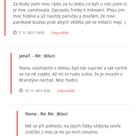
Za kluky jsem moc ráda, za tu dobu co byli u nás jsem si
je moc zamilovala. Opravdu fretky k milování. Přeju jim
moc hodné a už navždy páničky a doufám, že noví
paníkové budou psát abych věděla jak se miláčci mají .)
7. 11. 2011 19:53
Odpovědět
janaT.
- Re: :)kluci
Nona, souhlasím s tebou, byli tak suproví a tak rychle
se na ně zvyklo. Až mi to rvalo srdce, že je musím v
Brandýse nechat. Moc hodní.
10. 11. 2011 0:20
Odpovědět
Nona
- Re: Re: :)kluci
Mě se při pohledu na jejich fotky vždycky sevře
srdíčko :( moc je mi po nich smutno.