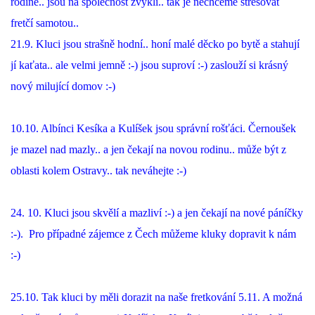
rodině.. jsou na společnost zvyklí.. tak je nechceme stresovat
fretčí samotou..
E - S H O P
21.9. Kluci jsou strašně hodní.. honí malé děcko po bytě a stahují
jí kaťata.. ale velmi jemně :-) jsou suproví :-) zaslouží si krásný
HISTORIE 2022
nový milující domov :-)
O NÁS :-)
10.10. Albínci Kesíka a Kulíšek jsou správní rošťáci. Černoušek
je mazel nad mazly.. a jen čekají na novou rodinu.. může být z
oblasti kolem Ostravy.. tak neváhejte :-)
VÝROČNÍ ZPRÁVY
24. 10. Kluci jsou skvělí a mazliví :-) a jen čekají na nové páníčky
KONTAKT
:-). Pro případné zájemce z Čech můžeme kluky dopravit k nám
:-)
JAK NÁM POMOCI
25.10. Tak kluci by měli dorazit na naše fretkování 5.11. A možná
NAPSALI O NÁS