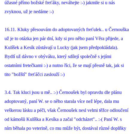
úžasné přímo božské freťáky, neváhejte :-) jakmile si u nás
zvyknou, už je nedáme :-)
16.11. Kluky přesouvám do adoptovaných freťulek.. u Černouška
už je to otázka jen pár dní, kdy si pro něho paní Věra přijede, a
Kulíšek a Kesík zůstávají u Lucky (jak jsem předpokládala).
Bydlí už dávno v obýváku, který sdílejí společně s jejími
ostatními fretečkami :-) a nutno říci, že se mají přesně tak, jak si
tito "božští" freťáčci zaslouží :-)
3.4. Tak kluci jsou u mě.. :-) Černoušek byl opravdu dle plánu
adoptovaný, paní W. se o něho starala více než lépe, dala mu
veškerou lásku a péči, však Černoušek nesl velmi těžce odloučení
od kámošů Kulíška a Kesíka a začal "odcházet".. :-( Paní W. s
ním běhala po veterině, co mu může být, dostával různé doplňky