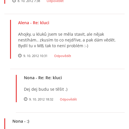
8. 10. 2012 7:38
Odpovědět
Alena
- Re: kluci
Ahojky, u kluků jsem se měla stavit, ale nějak
nestíhám.. zkusím to co nejdříve, a pak dám vědět.
Bydlí tu v MB, tak to není problém :-)
9. 10. 2012 10:31
Odpovědět
Nona
- Re: Re: kluci
Dej dej budu se těšit .)
9. 10. 2012 18:32
Odpovědět
Nona
- :)