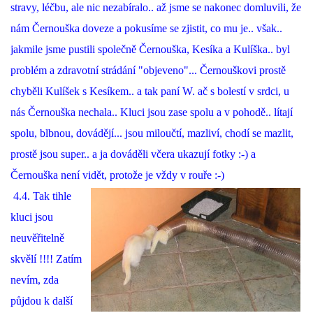
stravy, léčbu, ale nic nezabíralo.. až jsme se nakonec domluvili, že
nám Černouška doveze a pokusíme se zjistit, co mu je.. však..
jakmile jsme pustili společně Černouška, Kesíka a Kulíška.. byl
problém a zdravotní strádání "objeveno"... Černouškovi prostě
chyběli Kulíšek s Kesíkem.. a tak paní W. ač s bolestí v srdci, u
nás Černouška nechala.. Kluci jsou zase spolu a v pohodě.. lítají
spolu, blbnou, dovádějí... jsou miloučtí, mazliví, chodí se mazlit,
prostě jsou super.. a ja dováděli včera ukazují fotky :-) a
Černouška není vidět, protože je vždy v rouře :-)
4.4. Tak tihle
kluci jsou
neuvěřitelně
skvělí !!!! Zatím
nevím, zda
půjdou k další