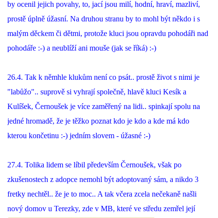
by ocenil jejich povahy, to, jací jsou milí, hodní, hraví, mazliví,
prostě úplně úžasní. Na druhou stranu by to mohl být někdo i s
malým děckem či dětmi, protože kluci jsou opravdu pohodáři nad
pohodáře :-) a neublíží ani mouše (jak se říká) :-)
26.4. Tak k němhle klukům není co psát.. prostě život s nimi je
"labůžo".. suprově si vyhrají společně, hlavě kluci Kesík a
Kulíšek, Černoušek je více zaměřený na lidi.. spinkají spolu na
jedné hromadě, že je těžko poznat kdo je kdo a kde má kdo
kterou končetinu :-) jedním slovem - úžasné :-)
27.4. Tolika lidem se líbil především Černoušek, však po
zkušenostech z adopce nemohl být adoptovaný sám, a nikdo 3
fretky nechtěl.. že je to moc.. A tak včera zcela nečekaně našli
nový domov u Terezky, zde v MB, které ve středu
zemřel její