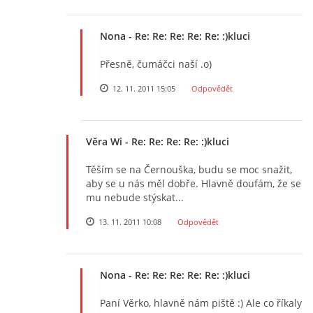
Nona
- Re: Re: Re: Re: Re: :)kluci
Přesně, čumáčci naší .o)
12. 11. 2011 15:05
Odpovědět
Věra Wi
- Re: Re: Re: Re: :)kluci
Těším se na Černouška, budu se moc snažit,
aby se u nás měl dobře. Hlavně doufám, že se
mu nebude stýskat...
13. 11. 2011 10:08
Odpovědět
Nona
- Re: Re: Re: Re: Re: :)kluci
Paní Věrko, hlavně nám piště :) Ale co říkaly