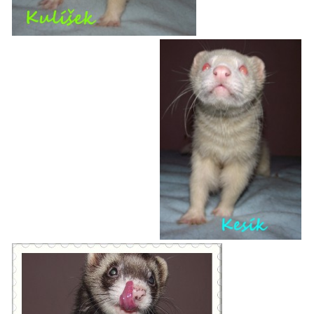
DFD - DOMOV FRETČÍCH DŮCHODCŮ
PODMÍNKY PŘEVZETÍ FRETKY.
O FRETCE
O FRETCE
PÉČE O FRETKU
CHCI SI POŘÍDIT FRETKU