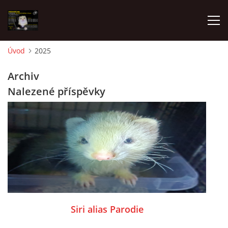
Úvod
2025
AKTUALITY
Archiv
Nalezené příspěvky
FRETKY V ÚTULKU
K ADOPCI
V PÉČI
VIRTUÁLNÍ ADOPCE
Siri alias Parodie
V NOVÝCH DOMOVECH