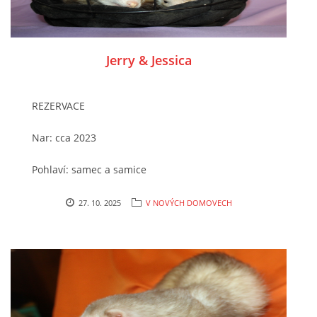
294 25 Katusice
21.12. 2025 - 13 - 16 hodin Vánoce v útulku
602 692 130
info@fretkyboleslav.cz
Jerry & Jessica
© 2026 eStránky.cz
|
RSS
|
WebSlice
|
Tisk
|
Aktualizováno: 1. 8. 2026
|
Nahoru ↑
REZERVACE
Nar: cca 2023
Pohlaví: samec a samice
Kastrace: zatím ne, je v plánu
27. 10. 2025
V NOVÝCH DOMOVECH
Očkování/čipování: ano/ano
Chování: hodní, nevhodné k dětem
Místo nálezu / způsob přijetí do útulku: od