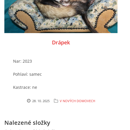
Drápek
Nar: 2023
Pohlaví: samec
Kastrace: ne
Očkování / čip: ano
28. 10. 2025
V NOVÝCH DOMOVECH
Chování: hodný
Nalezené složky
Místo nálezu / způsobe předání do útulku: od