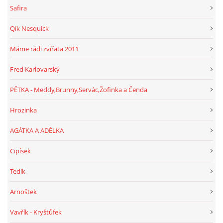
Safira
Qík Nesquick
Máme rádi zvířata 2011
Fred Karlovarský
PĚTKA - Meddy,Brunny,Servác,Žofinka a Čenda
Hrozinka
AGÁTKA A ADÉLKA
Cipísek
Tedík
Arnoštek
Vavřík - Kryštůfek