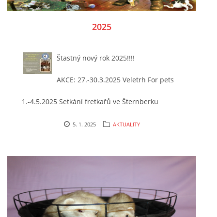
NATÁČENÍ V TELEVIZI
2025
AKCE
Štastný nový rok 2025!!!!
AKCE: 27.-30.3.2025 Veletrh For pets
SLUŽBY
1.-4.5.2025 Setkání fretkařů ve Šternberku
HISTORIE - 2010 - 2020
14.62025 oslava 15 let útulku
5. 1. 2025
AKTUALITY
25.-28.10. setkání vedení útulku
JAK NÁM POMOCI - POMÁHAJÍ NÁM :-)
26.10. a 27.10. - seminář v útulku
23.11. Seminář v útulku
Fretky Boleslav, z.s.
7.10. - 31.12.2025 - sbírka Denzvirat :-)
Trnová 15