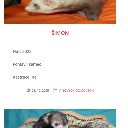
majitele
ŠIMON
Nar: 2023
Pohlaví: samec
Kastrace: ne
Očkování / čip: ano
28. 10. 2025
V NOVÝCH DOMOVECH
Chování: ve výchově
Místo nálezu/způsobe přijetí do útulku: od
majitele