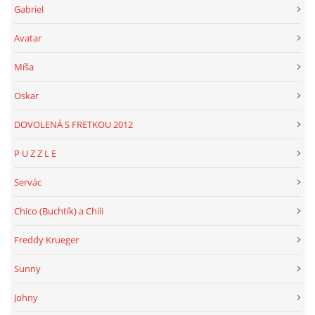
Gabriel
Avatar
Míša
Oskar
DOVOLENÁ S FRETKOU 2012
P U Z Z L E
Servác
Chico (Buchtík) a Chili
Freddy Krueger
Sunny
Johny