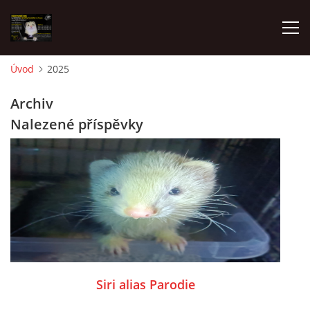
Úvod
2025
AKTUALITY
Archiv
Nalezené příspěvky
FRETKY V ÚTULKU
K ADOPCI
V PÉČI
VIRTUÁLNÍ ADOPCE
Siri alias Parodie
V NOVÝCH DOMOVECH