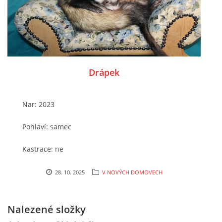
Drápek
Nar: 2023
Pohlaví: samec
Kastrace: ne
Očkování / čip: ano
28. 10. 2025
V NOVÝCH DOMOVECH
Chování: hodný
Nalezené složky
Místo nálezu / způsobe předání do útulku: od