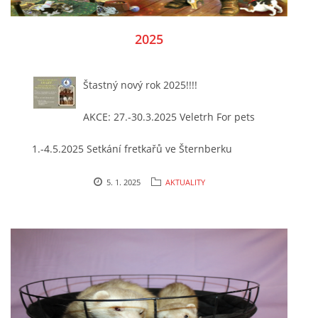
NATÁČENÍ V TELEVIZI
2025
AKCE
Štastný nový rok 2025!!!!
AKCE: 27.-30.3.2025 Veletrh For pets
SLUŽBY
1.-4.5.2025 Setkání fretkařů ve Šternberku
HISTORIE - 2010 - 2020
14.62025 oslava 15 let útulku
5. 1. 2025
AKTUALITY
25.-28.10. setkání vedení útulku
JAK NÁM POMOCI - POMÁHAJÍ NÁM :-)
26.10. a 27.10. - seminář v útulku
23.11. Seminář v útulku
Fretky Boleslav, z.s.
7.10. - 31.12.2025 - sbírka Denzvirat :-)
Trnová 15