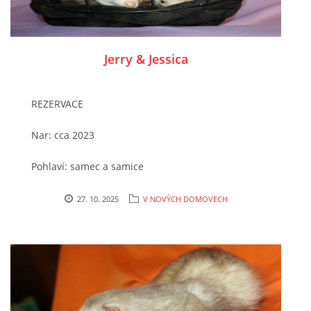
294 25 Katusice
21.12. 2025 - 13 - 16 hodin Vánoce v útulku
602 692 130
info@fretkyboleslav.cz
Jerry & Jessica
© 2026 eStránky.cz
|
RSS
|
WebSlice
|
Tisk
|
Aktualizováno: 1. 8. 2026
|
Nahoru ↑
REZERVACE
Nar: cca 2023
Pohlaví: samec a samice
Kastrace: zatím ne, je v plánu
27. 10. 2025
V NOVÝCH DOMOVECH
Očkování/čipování: ano/ano
Chování: hodní, nevhodné k dětem
Místo nálezu / způsob přijetí do útulku: od