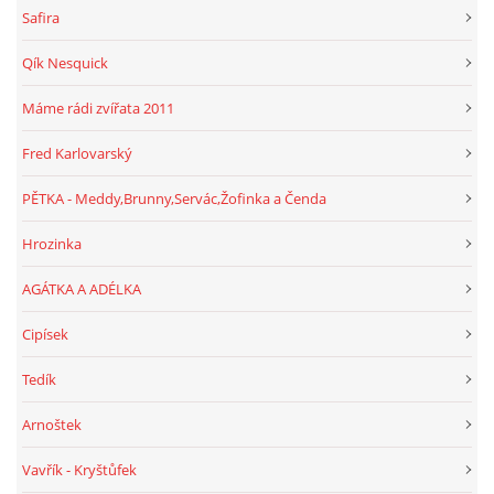
Safira
Qík Nesquick
Máme rádi zvířata 2011
Fred Karlovarský
PĚTKA - Meddy,Brunny,Servác,Žofinka a Čenda
Hrozinka
AGÁTKA A ADÉLKA
Cipísek
Tedík
Arnoštek
Vavřík - Kryštůfek