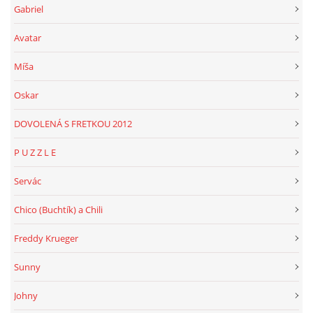
Gabriel
Avatar
Míša
Oskar
DOVOLENÁ S FRETKOU 2012
P U Z Z L E
Servác
Chico (Buchtík) a Chili
Freddy Krueger
Sunny
Johny