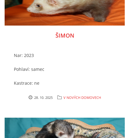
majitele
ŠIMON
Nar: 2023
Pohlaví: samec
Kastrace: ne
Očkování / čip: ano
28. 10. 2025
V NOVÝCH DOMOVECH
Chování: ve výchově
Místo nálezu/způsobe přijetí do útulku: od
majitele