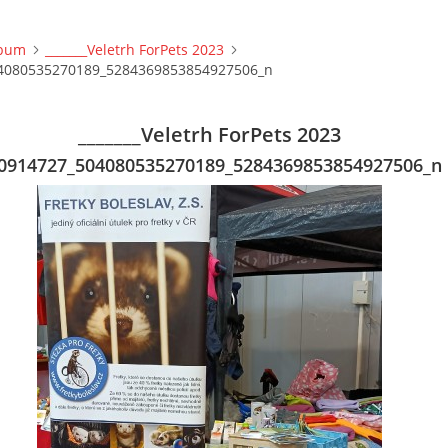
lbum
_______Veletrh ForPets 2023
4080535270189_5284369853854927506_n
_______Veletrh ForPets 2023
0914727_504080535270189_5284369853854927506_n