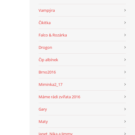
Vampýra
Čikitka
Falco & Rozárka
Drogon
Čip albínek
Brno2016
Miminka2_17
Máme rádi zvířata 2016
Gary
Maty
Janet, Nika a Jimmy