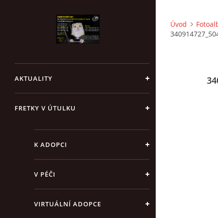
Úvod
Fotoa
340914727_50
AKTUALITY
34
FRETKY V ÚTULKU
K ADOPCI
V PÉČI
VIRTUÁLNÍ ADOPCE