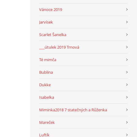
Vánoce 2019
Jarvísek
Scarlet Šanelka
___útulek 2019 Trnová
Té mimča
Bublina
Dukke
Isabelka
Miminka2018 7 statečných a Růženka
Mareček
Luftík