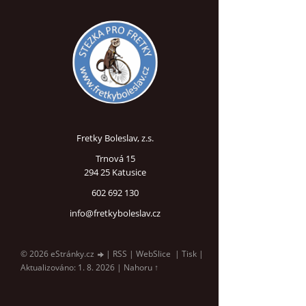
Fretky Boleslav, z.s.
Trnová 15
294 25 Katusice
602 692 130
info@fretkyboleslav.cz
© 2026 eStránky.cz
|
RSS
|
WebSlice
|
Tisk
|
Aktualizováno: 1. 8. 2026
|
Nahoru ↑