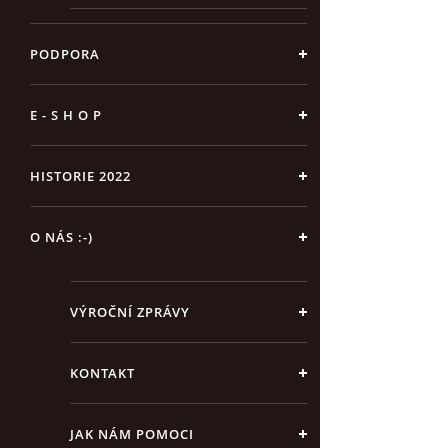
PODPORA
E - S H O P
HISTORIE 2022
O NÁS :-)
VÝROČNÍ ZPRÁVY
KONTAKT
JAK NÁM POMOCI