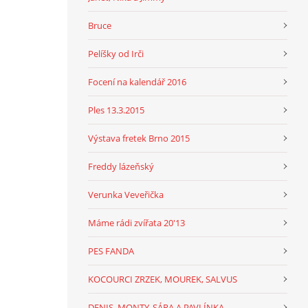
Bruce
Pelíšky od Irči
Focení na kalendář 2016
Ples 13.3.2015
Výstava fretek Brno 2015
Freddy lázeňský
Verunka Veveřička
Máme rádi zvířata 20'13
PES FANDA
KOCOURCI ZRZEK, MOUREK, SALVUS
DENIS, MONTY, SÁRA A PAVLÍNKA