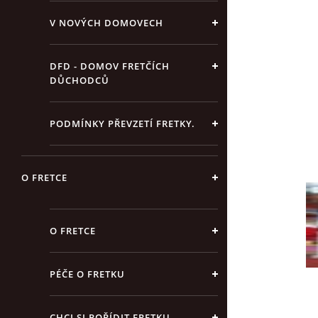
V NOVÝCH DOMOVECH
DFD - DOMOV FRETČÍCH
DŮCHODCŮ
PODMÍNKY PŘEVZETÍ FRETKY.
O FRETCE
O FRETCE
PÉČE O FRETKU
CHCI SI POŘÍDIT FRETKU