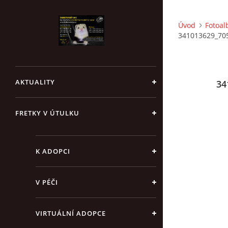
Úvod
Fotoa
341013629_70
AKTUALITY
34
FRETKY V ÚTULKU
K ADOPCI
V PÉČI
VIRTUÁLNÍ ADOPCE