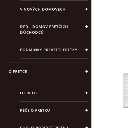
V NOVÝCH DOMOVECH
DFD - DOMOV FRETČÍCH
DŮCHODCŮ
PODMÍNKY PŘEVZETÍ FRETKY.
O FRETCE
O FRETCE
PÉČE O FRETKU
CHCI SI POŘÍDIT FRETKU