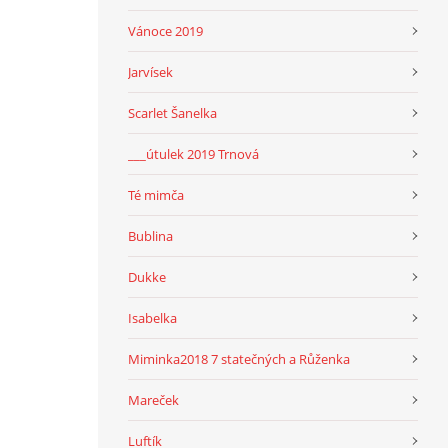
Vánoce 2019
Jarvísek
Scarlet Šanelka
___útulek 2019 Trnová
Té mimča
Bublina
Dukke
Isabelka
Miminka2018 7 statečných a Růženka
Mareček
Luftík