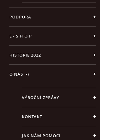
PODPORA
E - S H O P
HISTORIE 2022
O NÁS :-)
VÝROČNÍ ZPRÁVY
KONTAKT
JAK NÁM POMOCI