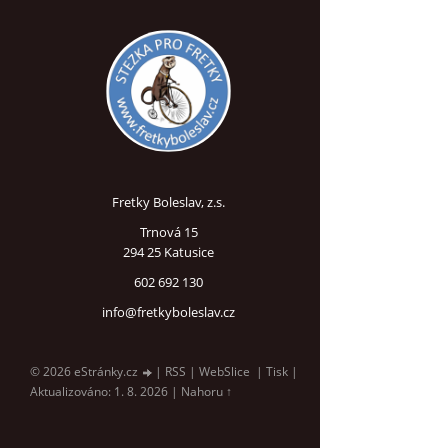
Fretky Boleslav, z.s.
Trnová 15
294 25 Katusice
602 692 130
info@fretkyboleslav.cz
© 2026 eStránky.cz
|
RSS
|
WebSlice
|
Tisk
|
Aktualizováno: 1. 8. 2026
|
Nahoru ↑