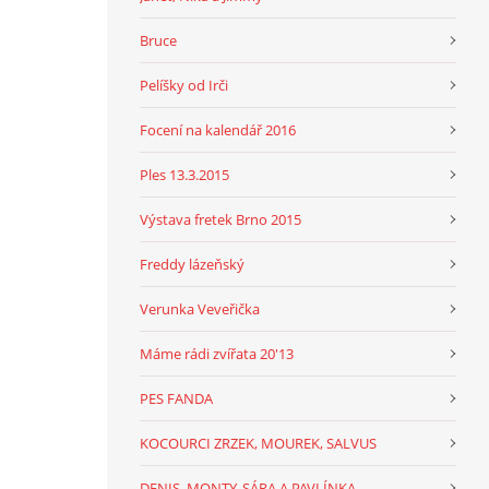
Bruce
Pelíšky od Irči
Focení na kalendář 2016
Ples 13.3.2015
Výstava fretek Brno 2015
Freddy lázeňský
Verunka Veveřička
Máme rádi zvířata 20'13
PES FANDA
KOCOURCI ZRZEK, MOUREK, SALVUS
DENIS, MONTY, SÁRA A PAVLÍNKA