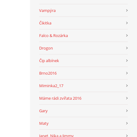
Vampýra
Čikitka
Falco & Rozárka
Drogon
Čip albínek
Brno2016
Miminka2_17
Máme rádi zvířata 2016
Gary
Maty
Janet, Nika a Jimmy