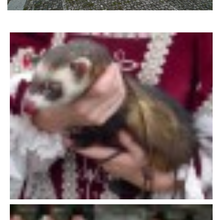
DFD - DOMOV FRETČÍCH DŮCHODCŮ
PODMÍNKY PŘEVZETÍ FRETKY.
O FRETCE
O FRETCE
PÉČE O FRETKU
CHCI SI POŘÍDIT FRETKU