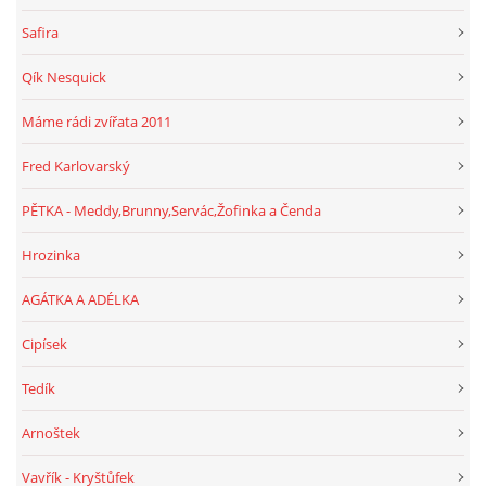
Safira
Qík Nesquick
Máme rádi zvířata 2011
Fred Karlovarský
PĚTKA - Meddy,Brunny,Servác,Žofinka a Čenda
Hrozinka
AGÁTKA A ADÉLKA
Cipísek
Tedík
Arnoštek
Vavřík - Kryštůfek