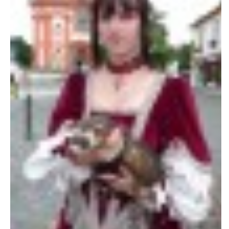
NATÁČENÍ V TELEVIZI
AKCE
SLUŽBY
HISTORIE - 2010 - 2020
JAK NÁM POMOCI - POMÁHAJÍ NÁM :-)
Fretky Boleslav, z.s.
Trnová 15