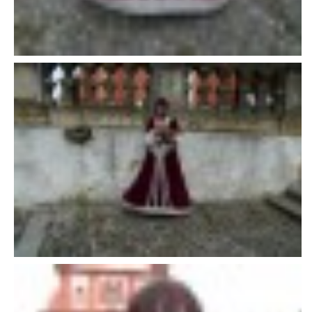
E - S H O P
HISTORIE 2022
O NÁS :-)
VÝROČNÍ ZPRÁVY
KONTAKT
JAK NÁM POMOCI
NAPSALI O NÁS