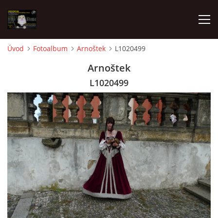
Úvod
Fotoalbum
Arnoštek
L1020499
AKTUALITY
Arnoštek
L1020499
FRETKY V ÚTULKU
K ADOPCI
V PÉČI
VIRTUÁLNÍ ADOPCE
V NOVÝCH DOMOVECH