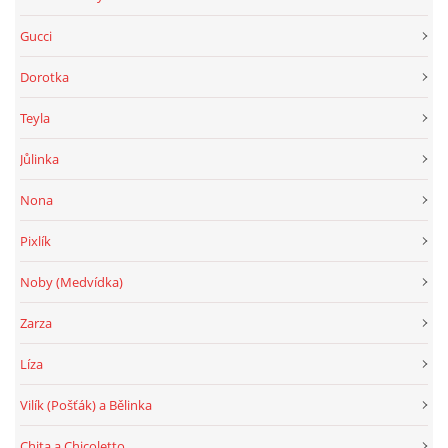
Gucci
Dorotka
Teyla
Jůlinka
Nona
Pixlík
Noby (Medvídka)
Zarza
Líza
Vilík (Pošťák) a Bělinka
Chita a Chicoletto