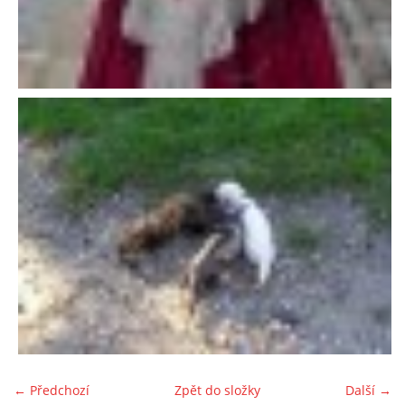
294 25 Katusice
602 692 130
info@fretkyboleslav.cz
© 2026 eStránky.cz
|
RSS
|
WebSlice
|
Tisk
|
Aktualizováno: 1. 8. 2026
|
Nahoru ↑
← Předchozí
Zpět do složky
Další →