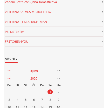
Vedení účetnictví - Jana Tomaštíková
VETERINA SALVUS ML.BOLESLAV
VETERINA - JEKL&HAUPTMAN
PSÍ DETEKTIV
FRETCHEN4YOU
ARCHIV
<<
srpen
>>
<<
2026
>>
Po
Út
St
Čt
Pá
So
Ne
1
2
3
4
5
6
7
8
9
10
11
12
13
14
15
16