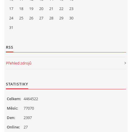
17
18
19
20
21
22
23
24
25
26
27
28
29
30
31
RSS
Přehled zdrojů
STATISTIKY
Celkem:
4464522
Měsíc:
77070
Den:
2397
Online:
27