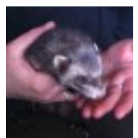
DFD - DOMOV FRETČÍCH DŮCHODCŮ
PODMÍNKY PŘEVZETÍ FRETKY.
O FRETCE
O FRETCE
PÉČE O FRETKU
CHCI SI POŘÍDIT FRETKU