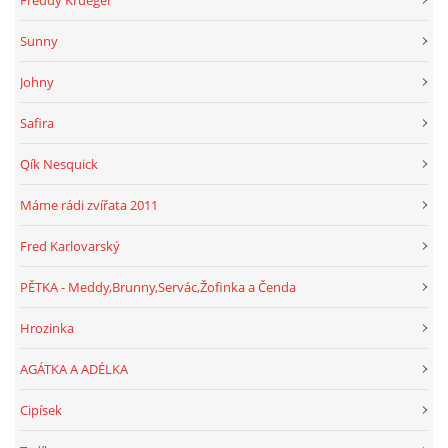
Sunny
Johny
Safira
Qík Nesquick
Máme rádi zvířata 2011
Fred Karlovarský
PĚTKA - Meddy,Brunny,Servác,Žofinka a Čenda
Hrozinka
AGÁTKA A ADÉLKA
Cipísek