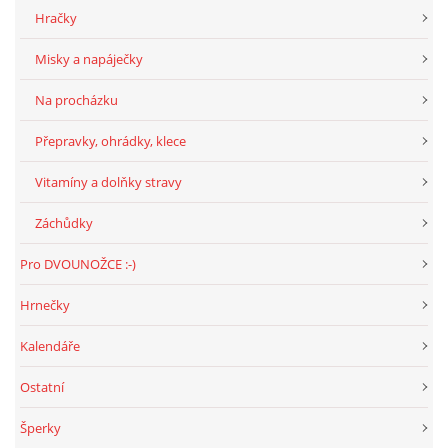
Hračky
NATÁČENÍ V TELEVIZI
Misky a napáječky
Na procházku
AKCE
Přepravky, ohrádky, klece
SLUŽBY
Vitamíny a dolňky stravy
Záchůdky
HISTORIE - 2010 - 2020
Pro DVOUNOŽCE :-)
Hrnečky
JAK NÁM POMOCI - POMÁHAJÍ NÁM :-)
Kalendáře
Ostatní
Fretky Boleslav, z.s.
Šperky
Trnová 15