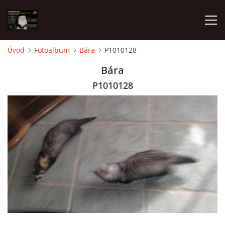
Úvod
Fotoalbum
Bára
P1010128
AKTUALITY
Bára
P1010128
FRETKY V ÚTULKU
K ADOPCI
V PÉČI
VIRTUÁLNÍ ADOPCE
V NOVÝCH DOMOVECH