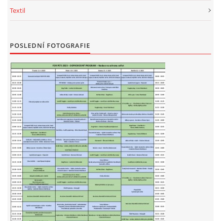
294 25 Katusice
Textil
602 692 130
info@fretkyboleslav.cz
POSLEDNÍ FOTOGRAFIE
© 2026 eStránky.cz
|
RSS
|
WebSlice
|
Tisk
|
Aktualizováno: 1. 8. 2026
|
Nahoru ↑