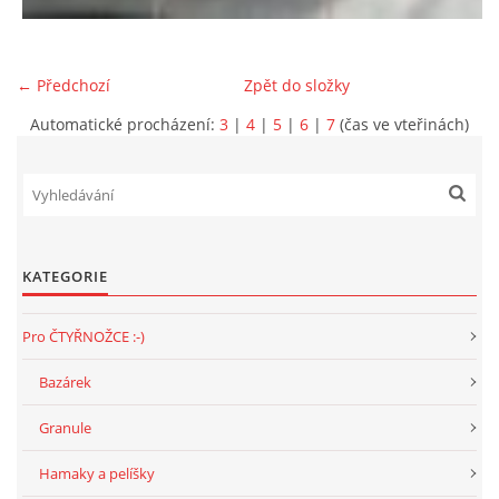
E - S H O P
← Předchozí
Zpět do složky
Automatické procházení:
3
|
4
|
5
|
6
|
7
(čas ve vteřinách)
HISTORIE 2022
O NÁS :-)
KATEGORIE
VÝROČNÍ ZPRÁVY
Pro ČTYŘNOŽCE :-)
KONTAKT
Bazárek
JAK NÁM POMOCI
Granule
Hamaky a pelíšky
NAPSALI O NÁS