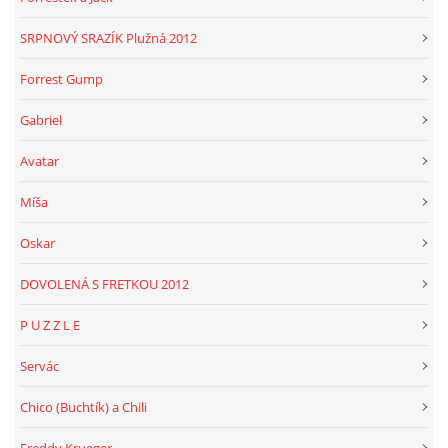
SRPNOVÝ SRAZÍK Plužná 2012
Forrest Gump
Gabriel
Avatar
Míša
Oskar
DOVOLENÁ S FRETKOU 2012
P U Z Z L E
Servác
Chico (Buchtík) a Chili
Freddy Krueger