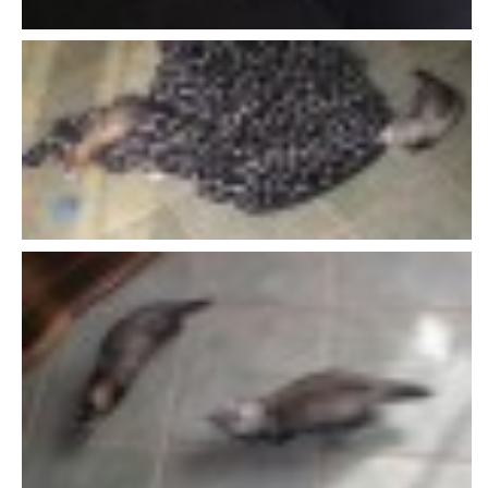
VÝCHOVA FRETKY
NEMOCI FRETEK
JAK FRETKA BYDLÍ
CESTOVÁNÍ S FRETKOU
JEDNA ČÍ VÍCE FRETEK?
KASTRACE
STRAVA
PODPORA