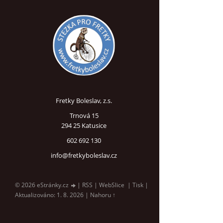
Fretky Boleslav, z.s.
Trnová 15
294 25 Katusice
602 692 130
info@fretkyboleslav.cz
© 2026 eStránky.cz
|
RSS
|
WebSlice
|
Tisk
|
Aktualizováno: 1. 8. 2026
|
Nahoru ↑