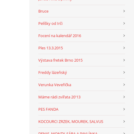
Bruce
Pelíšky od Irči
Focení na kalendář 2016
Ples 13.3.2015
Výstava fretek Brno 2015
Freddy lázeňský
Verunka Veveřička
Máme rádi zvířata 20'13
PES FANDA
KOCOURCI ZRZEK, MOUREK, SALVUS
DENIS, MONTY, SÁRA A PAVLÍNKA