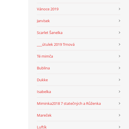
Vánoce 2019
Jarvísek
Scarlet Šanelka
___útulek 2019 Trnová
Té mimča
Bublina
Dukke
Isabelka
Miminka2018 7 statečných a Růženka
Mareček
Luftík