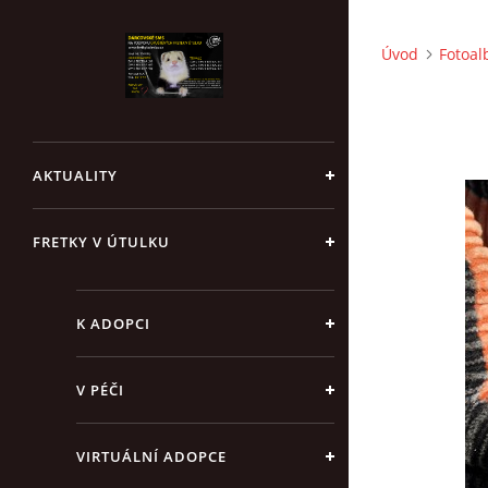
Úvod
Fotoa
AKTUALITY
FRETKY V ÚTULKU
K ADOPCI
V PÉČI
VIRTUÁLNÍ ADOPCE