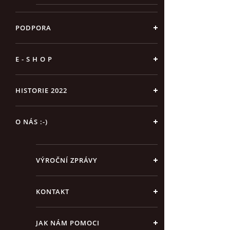
PODPORA
E - S H O P
HISTORIE 2022
O NÁS :-)
VÝROČNÍ ZPRÁVY
KONTAKT
JAK NÁM POMOCI