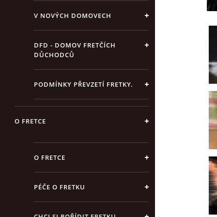
V NOVÝCH DOMOVECH
DFD - DOMOV FRETČÍCH
DŮCHODCŮ
PODMÍNKY PŘEVZETÍ FRETKY.
O FRETCE
O FRETCE
PÉČE O FRETKU
CHCI SI POŘÍDIT FRETKU