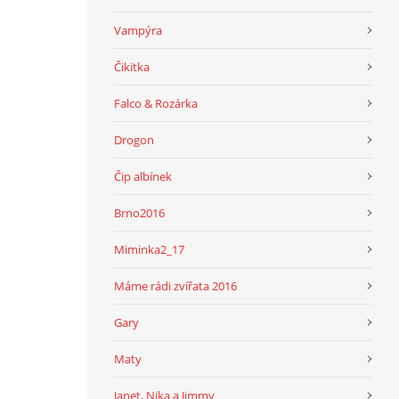
Vampýra
Čikitka
Falco & Rozárka
Drogon
Čip albínek
Brno2016
Miminka2_17
Máme rádi zvířata 2016
Gary
Maty
Janet, Nika a Jimmy