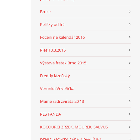
Bruce
Pelíšky od Irči
Focení na kalendář 2016
Ples 13.3.2015
Výstava fretek Brno 2015
Freddy lázeňský
Verunka Veveřička
Máme rádi zvířata 20'13
PES FANDA
KOCOURCI ZRZEK, MOUREK, SALVUS
DENIS, MONTY, SÁRA A PAVLÍNKA