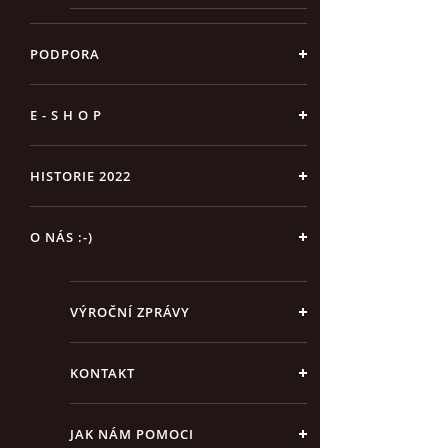
PODPORA
E - S H O P
HISTORIE 2022
O NÁS :-)
VÝROČNÍ ZPRÁVY
KONTAKT
JAK NÁM POMOCI