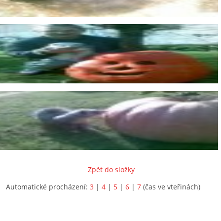
Zpět do složky
Automatické procházení:
3
|
4
|
5
|
6
|
7
(čas ve vteřinách)