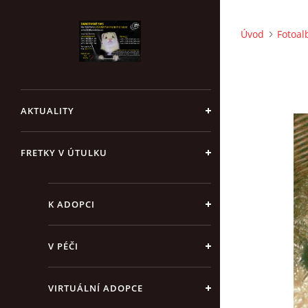
Úvod
Fotoa
AKTUALITY
FRETKY V ÚTULKU
K ADOPCI
V PÉČI
VIRTUÁLNÍ ADOPCE