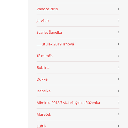
Vánoce 2019
Jarvísek
Scarlet Šanelka
___útulek 2019 Trnová
Té mimča
Bublina
Dukke
Isabelka
Miminka2018 7 statečných a Růženka
Mareček
Luftík