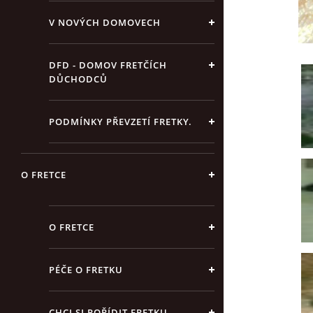
V NOVÝCH DOMOVECH
DFD - DOMOV FRETČÍCH
DŮCHODCŮ
PODMÍNKY PŘEVZETÍ FRETKY.
O FRETCE
O FRETCE
PÉČE O FRETKU
CHCI SI POŘÍDIT FRETKU