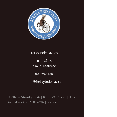
Fretky Boleslav, z.s.
Trnová 15
294 25 Katusice
602 692 130
info@fretkyboleslav.cz
© 2026 eStránky.cz
|
RSS
|
WebSlice
|
Tisk
|
Aktualizováno: 1. 8. 2026
|
Nahoru ↑