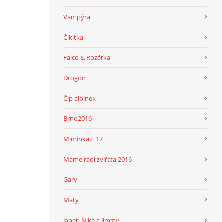
Vampýra
Čikitka
Falco & Rozárka
Drogon
Čip albínek
Brno2016
Miminka2_17
Máme rádi zvířata 2016
Gary
Maty
Janet, Nika a Jimmy