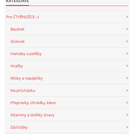
KATEGORIE
294 25 Katusice
602 692 130
Pro ČTYŘNOŽCE :-)
info@fretkyboleslav.cz
Bazárek
© 2026 eStránky.cz
|
RSS
|
WebSlice
|
Tisk
|
Aktualizováno: 1. 8. 2026
|
Granule
Nahoru ↑
Hamaky a pelíšky
Hračky
Misky a napáječky
Na procházku
Přepravky, ohrádky, klece
Vitamíny a dolňky stravy
Záchůdky