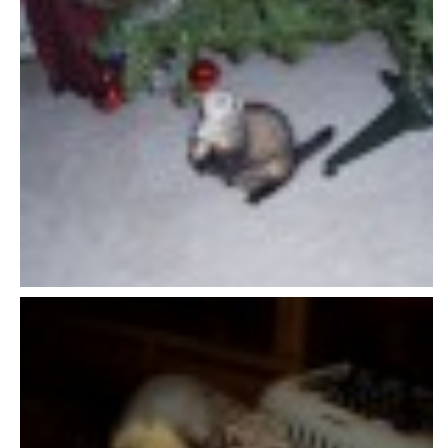
VÝCHOVA FRETKY
NEMOCI FRETEK
JAK FRETKA BYDLÍ
CESTOVÁNÍ S FRETKOU
JEDNA ČÍ VÍCE FRETEK?
KASTRACE
STRAVA
PODPORA