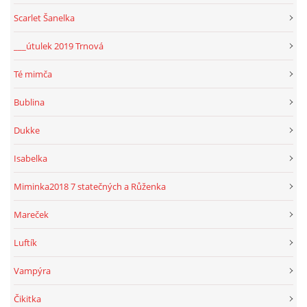
Scarlet Šanelka
___útulek 2019 Trnová
Té mimča
Bublina
Dukke
Isabelka
Miminka2018 7 statečných a Růženka
Mareček
Luftík
Vampýra
Čikitka