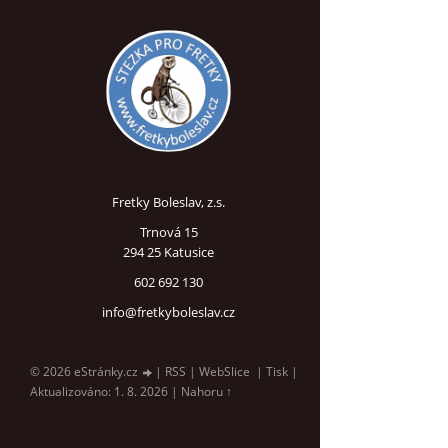
Fretky Boleslav, z.s.
Trnová 15
294 25 Katusice
602 692 130
info@fretkyboleslav.cz
© 2026 eStránky.cz
|
RSS
|
WebSlice
|
Tisk
|
Aktualizováno: 1. 8. 2026
|
Nahoru ↑