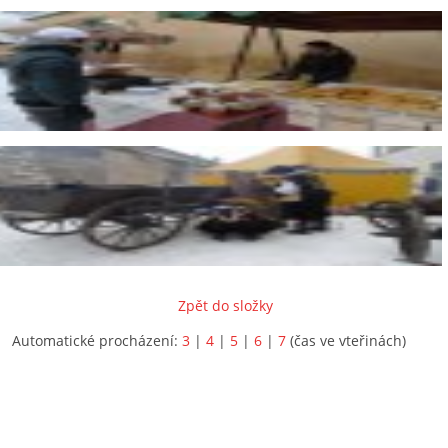
Zpět do složky
Automatické procházení:
3
|
4
|
5
|
6
|
7
(čas ve vteřinách)