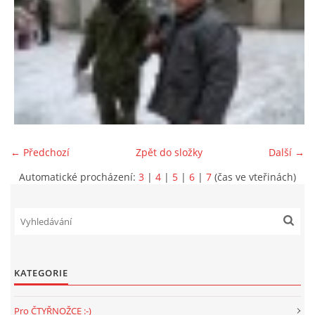
NATÁČENÍ V TELEVIZI
AKCE
SLUŽBY
← Předchozí
Zpět do složky
Další →
HISTORIE - 2010 - 2020
Automatické procházení:
3
|
4
|
5
|
6
|
7
(čas ve vteřinách)
JAK NÁM POMOCI - POMÁHAJÍ NÁM :-)
KATEGORIE
Fretky Boleslav, z.s.
Trnová 15
Pro ČTYŘNOŽCE :-)