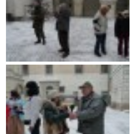
VÝCHOVA FRETKY
NEMOCI FRETEK
JAK FRETKA BYDLÍ
CESTOVÁNÍ S FRETKOU
JEDNA ČÍ VÍCE FRETEK?
KASTRACE
STRAVA
PODPORA