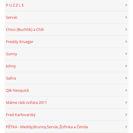
P U Z Z L E
Servác
Chico (Buchtík) a Chili
Freddy Krueger
Sunny
Johny
Safira
Qík Nesquick
Máme rádi zvířata 2011
Fred Karlovarský
PĚTKA - Meddy,Brunny,Servác,Žofinka a Čenda