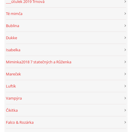
___útulek 2019 Trnová
Té mimča
Bublina
Dukke
Isabelka
Miminka2018 7 statečných a Růženka
Mareček
Luftík
Vampýra
Čikitka
Falco & Rozárka