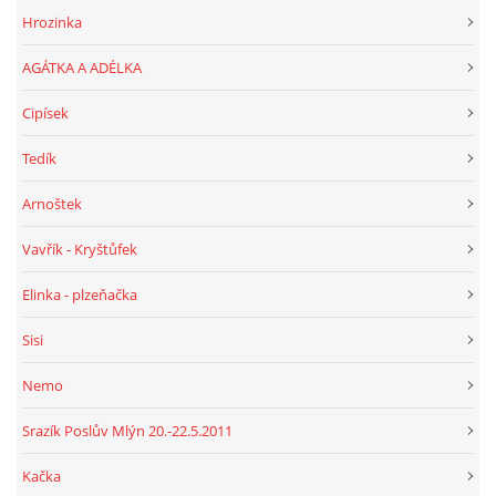
Hrozinka
AGÁTKA A ADÉLKA
Cipísek
Tedík
Arnoštek
Vavřík - Kryštůfek
Elinka - plzeňačka
Sisi
Nemo
Srazík Poslův Mlýn 20.-22.5.2011
Kačka