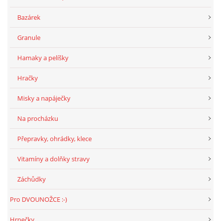
294 25 Katusice
Bazárek
602 692 130
info@fretkyboleslav.cz
Granule
Hamaky a pelíšky
© 2026 eStránky.cz
|
RSS
|
WebSlice
|
Tisk
|
Aktualizováno: 1. 8. 2026
|
Nahoru ↑
Hračky
Misky a napáječky
Na procházku
Přepravky, ohrádky, klece
Vitamíny a dolňky stravy
Záchůdky
Pro DVOUNOŽCE :-)
Hrnečky