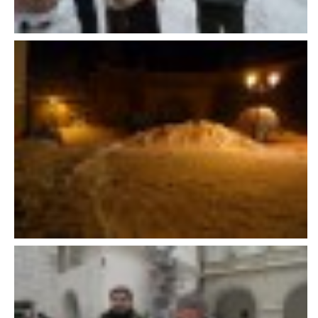
E - S H O P
HISTORIE 2022
O NÁS :-)
VÝROČNÍ ZPRÁVY
KONTAKT
JAK NÁM POMOCI
NAPSALI O NÁS