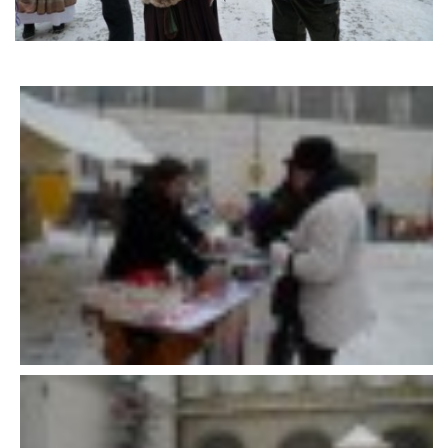
DFD - DOMOV FRETČÍCH DŮCHODCŮ
PODMÍNKY PŘEVZETÍ FRETKY.
O FRETCE
O FRETCE
PÉČE O FRETKU
CHCI SI POŘÍDIT FRETKU