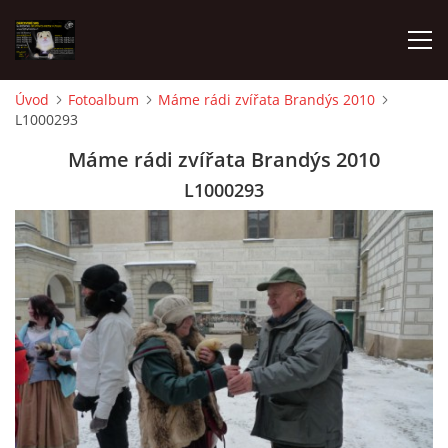
Úvod
Fotoalbum
Máme rádi zvířata Brandýs 2010
L1000293
AKTUALITY
Máme rádi zvířata Brandýs 2010
FRETKY V ÚTULKU
L1000293
K ADOPCI
V PÉČI
VIRTUÁLNÍ ADOPCE
V NOVÝCH DOMOVECH