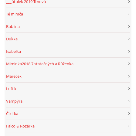
___útulek 2019 Trnová
Té mimča
Bublina
Dukke
Isabelka
Miminka2018 7 statečných a Růženka
Mareček
Luftík
Vampýra
Čikitka
Falco & Rozárka