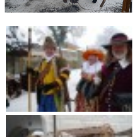
DFD - DOMOV FRETČÍCH DŮCHODCŮ
PODMÍNKY PŘEVZETÍ FRETKY.
O FRETCE
O FRETCE
PÉČE O FRETKU
CHCI SI POŘÍDIT FRETKU