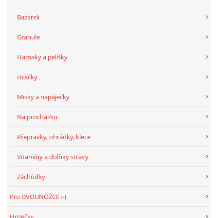
294 25 Katusice
Bazárek
602 692 130
info@fretkyboleslav.cz
Granule
Hamaky a pelíšky
© 2026 eStránky.cz
|
RSS
|
WebSlice
|
Tisk
|
Aktualizováno: 1. 8. 2026
|
Nahoru ↑
Hračky
Misky a napáječky
Na procházku
Přepravky, ohrádky, klece
Vitamíny a dolňky stravy
Záchůdky
Pro DVOUNOŽCE :-)
Hrnečky