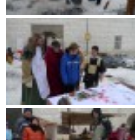
E - S H O P
HISTORIE 2022
O NÁS :-)
VÝROČNÍ ZPRÁVY
KONTAKT
JAK NÁM POMOCI
NAPSALI O NÁS