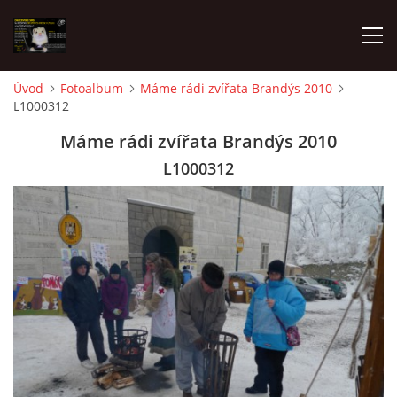
Úvod
Fotoalbum
Máme rádi zvířata Brandýs 2010
L1000312
AKTUALITY
Máme rádi zvířata Brandýs 2010
FRETKY V ÚTULKU
L1000312
K ADOPCI
V PÉČI
VIRTUÁLNÍ ADOPCE
V NOVÝCH DOMOVECH