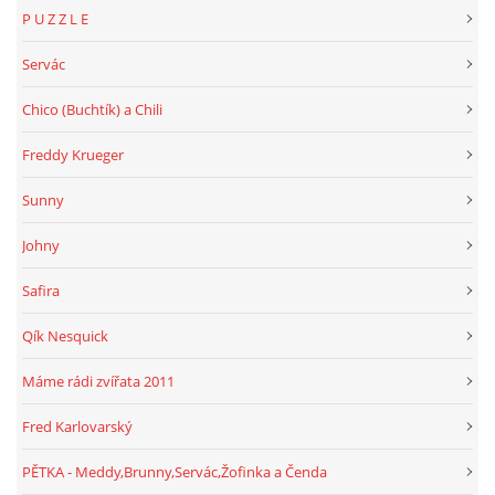
P U Z Z L E
Servác
Chico (Buchtík) a Chili
Freddy Krueger
Sunny
Johny
Safira
Qík Nesquick
Máme rádi zvířata 2011
Fred Karlovarský
PĚTKA - Meddy,Brunny,Servác,Žofinka a Čenda