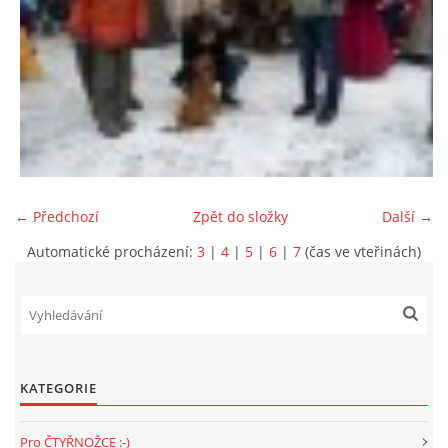
NATÁČENÍ V TELEVIZI
AKCE
SLUŽBY
← Předchozí
Zpět do složky
Další →
HISTORIE - 2010 - 2020
Automatické procházení:
3
|
4
|
5
|
6
|
7
(čas ve vteřinách)
JAK NÁM POMOCI - POMÁHAJÍ NÁM :-)
KATEGORIE
Fretky Boleslav, z.s.
Trnová 15
Pro ČTYŘNOŽCE :-)