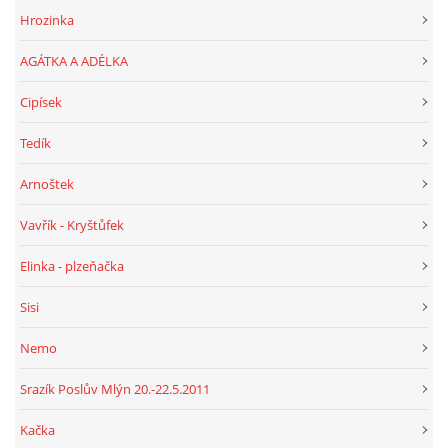
Hrozinka
AGÁTKA A ADÉLKA
Cipísek
Tedík
Arnoštek
Vavřík - Kryštůfek
Elinka - plzeňačka
Sisi
Nemo
Srazík Poslův Mlýn 20.-22.5.2011
Kačka