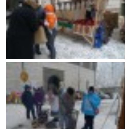
VÝCHOVA FRETKY
NEMOCI FRETEK
JAK FRETKA BYDLÍ
CESTOVÁNÍ S FRETKOU
JEDNA ČÍ VÍCE FRETEK?
KASTRACE
STRAVA
PODPORA