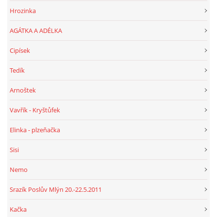
Hrozinka
AGÁTKA A ADÉLKA
Cipísek
Tedík
Arnoštek
Vavřík - Kryštůfek
Elinka - plzeňačka
Sisi
Nemo
Srazík Poslův Mlýn 20.-22.5.2011
Kačka