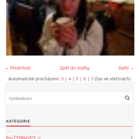
294 25 Katusice
602 692 130
info@fretkyboleslav.cz
© 2026 eStránky.cz
|
RSS
|
WebSlice
|
Tisk
|
Aktualizováno: 1. 8. 2026
|
Nahoru ↑
← Předchozí
Zpět do složky
Další →
Automatické procházení:
3
|
4
|
5
|
6
|
7
(čas ve vteřinách)
KATEGORIE
Pro ČTYŘNOŽCE :-)