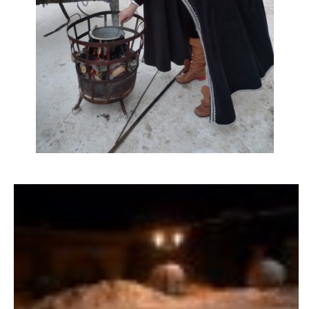
DFD - DOMOV FRETČÍCH DŮCHODCŮ
PODMÍNKY PŘEVZETÍ FRETKY.
O FRETCE
O FRETCE
PÉČE O FRETKU
CHCI SI POŘÍDIT FRETKU