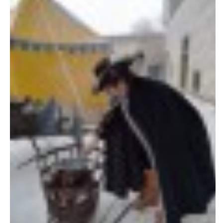
E - S H O P
HISTORIE 2022
O NÁS :-)
VÝROČNÍ ZPRÁVY
KONTAKT
JAK NÁM POMOCI
NAPSALI O NÁS