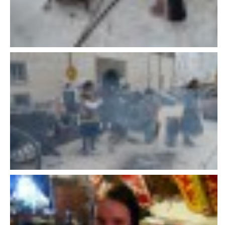
NATÁČENÍ V TELEVIZI
AKCE
SLUŽBY
HISTORIE - 2010 - 2020
JAK NÁM POMOCI - POMÁHAJÍ NÁM :-)
Fretky Boleslav, z.s.
Trnová 15