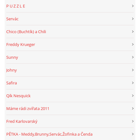
P U Z Z L E
Servác
Chico (Buchtík) a Chili
Freddy Krueger
Sunny
Johny
Safira
Qík Nesquick
Máme rádi zvířata 2011
Fred Karlovarský
PĚTKA - Meddy,Brunny,Servác,Žofinka a Čenda