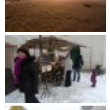
VÝCHOVA FRETKY
NEMOCI FRETEK
JAK FRETKA BYDLÍ
CESTOVÁNÍ S FRETKOU
JEDNA ČÍ VÍCE FRETEK?
KASTRACE
STRAVA
PODPORA