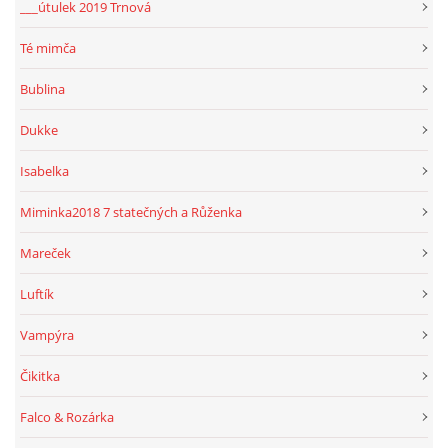
___útulek 2019 Trnová
Té mimča
Bublina
Dukke
Isabelka
Miminka2018 7 statečných a Růženka
Mareček
Luftík
Vampýra
Čikitka
Falco & Rozárka