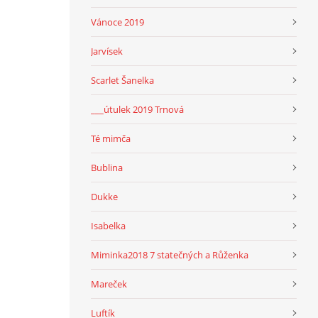
Vánoce 2019
Jarvísek
Scarlet Šanelka
___útulek 2019 Trnová
Té mimča
Bublina
Dukke
Isabelka
Miminka2018 7 statečných a Růženka
Mareček
Luftík