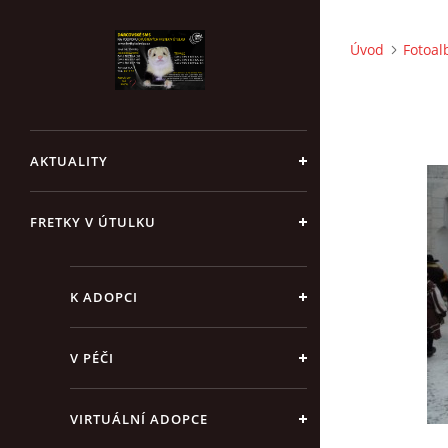
Úvod
Fotoa
AKTUALITY
FRETKY V ÚTULKU
K ADOPCI
V PÉČI
VIRTUÁLNÍ ADOPCE