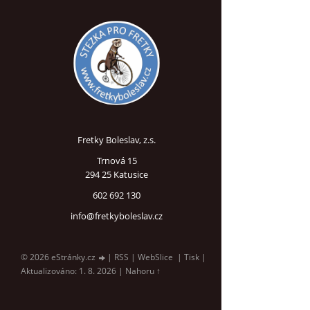
Fretky Boleslav, z.s.
Trnová 15
294 25 Katusice
602 692 130
info@fretkyboleslav.cz
© 2026 eStránky.cz
|
RSS
|
WebSlice
|
Tisk
|
Aktualizováno: 1. 8. 2026
|
Nahoru ↑