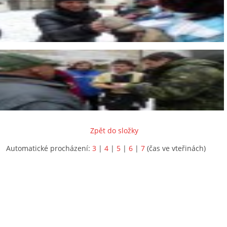
Zpět do složky
Automatické procházení:
3
|
4
|
5
|
6
|
7
(čas ve vteřinách)