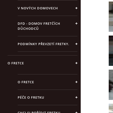
V NOVÝCH DOMOVECH
DFD - DOMOV FRETČÍCH
DŮCHODCŮ
PODMÍNKY PŘEVZETÍ FRETKY.
O FRETCE
O FRETCE
PÉČE O FRETKU
CHCI SI POŘÍDIT FRETKU