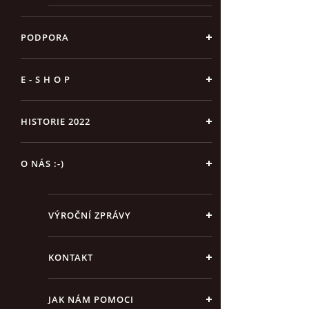
PODPORA
E - S H O P
HISTORIE 2022
O NÁS :-)
VÝROČNÍ ZPRÁVY
KONTAKT
JAK NÁM POMOCI