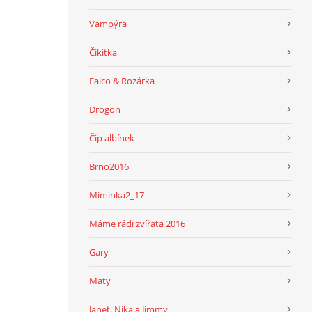
Vampýra
Čikitka
Falco & Rozárka
Drogon
Čip albínek
Brno2016
Miminka2_17
Máme rádi zvířata 2016
Gary
Maty
Janet, Nika a Jimmy