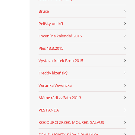
Bruce
Pelíšky od Irči
Focení na kalendář 2016
Ples 13.3.2015
Výstava fretek Brno 2015
Freddy lázeňský
Verunka Veveřička
Máme rádi zvířata 20'13
PES FANDA
KOCOURCI ZRZEK, MOUREK, SALVUS
DENIS, MONTY, SÁRA A PAVLÍNKA