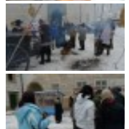
E - S H O P
HISTORIE 2022
O NÁS :-)
VÝROČNÍ ZPRÁVY
KONTAKT
JAK NÁM POMOCI
NAPSALI O NÁS