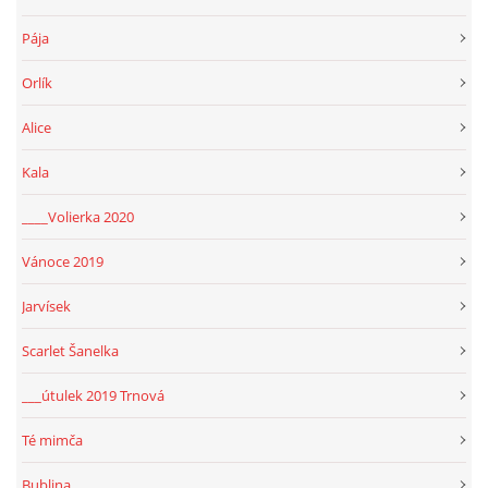
Pája
Orlík
Alice
Kala
____Volierka 2020
Vánoce 2019
Jarvísek
Scarlet Šanelka
___útulek 2019 Trnová
Té mimča
Bublina