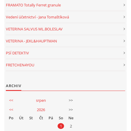
FRAMATO Totally Ferret granule
Vedení účetnictví - Jana Tomaštíková
VETERINA SALVUS ML.BOLESLAV
VETERINA - JEKL&HAUPTMAN
PSÍ DETEKTIV
FRETCHEN4YOU
ARCHIV
<<
srpen
>>
<<
2026
>>
Po
Út
St
Čt
Pá
So
Ne
1
2