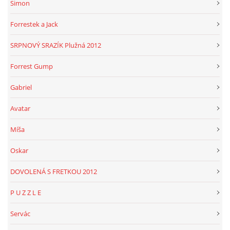
Simon
Forrestek a Jack
SRPNOVÝ SRAZÍK Plužná 2012
Forrest Gump
Gabriel
Avatar
Míša
Oskar
DOVOLENÁ S FRETKOU 2012
P U Z Z L E
Servác