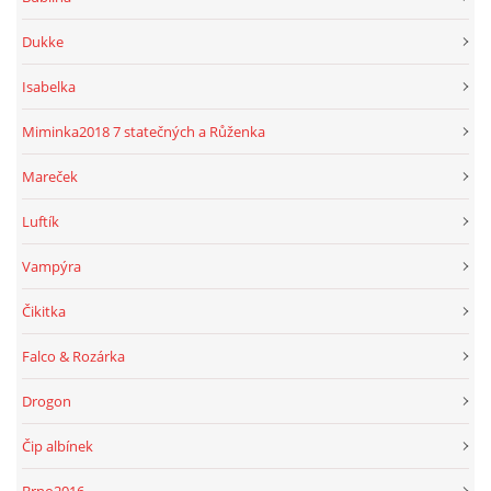
Dukke
Isabelka
Miminka2018 7 statečných a Růženka
Mareček
Luftík
Vampýra
Čikitka
Falco & Rozárka
Drogon
Čip albínek
Brno2016