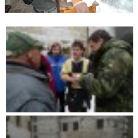
DFD - DOMOV FRETČÍCH DŮCHODCŮ
PODMÍNKY PŘEVZETÍ FRETKY.
O FRETCE
O FRETCE
PÉČE O FRETKU
CHCI SI POŘÍDIT FRETKU