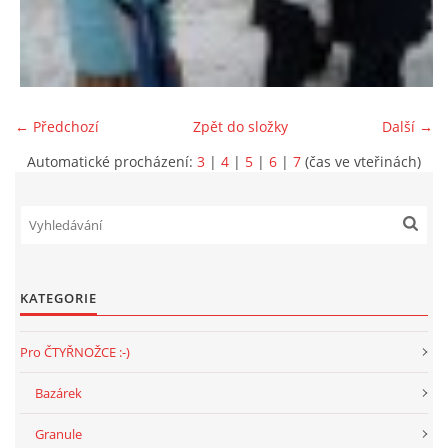
NATÁČENÍ V TELEVIZI
AKCE
← Předchozí
Zpět do složky
Další →
Automatické procházení:
3
|
4
|
5
|
6
|
7
(čas ve vteřinách)
SLUŽBY
HISTORIE - 2010 - 2020
KATEGORIE
JAK NÁM POMOCI - POMÁHAJÍ NÁM :-)
Pro ČTYŘNOŽCE :-)
Bazárek
Fretky Boleslav, z.s.
Granule
Trnová 15