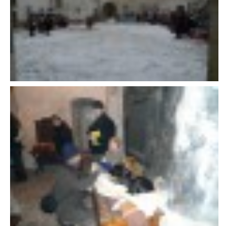
VÝCHOVA FRETKY
NEMOCI FRETEK
JAK FRETKA BYDLÍ
CESTOVÁNÍ S FRETKOU
JEDNA ČÍ VÍCE FRETEK?
KASTRACE
STRAVA
PODPORA