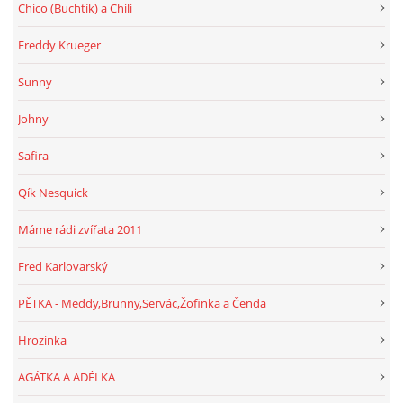
Chico (Buchtík) a Chili
Freddy Krueger
Sunny
Johny
Safira
Qík Nesquick
Máme rádi zvířata 2011
Fred Karlovarský
PĚTKA - Meddy,Brunny,Servác,Žofinka a Čenda
Hrozinka
AGÁTKA A ADÉLKA