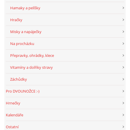
294 25 Katusice
Hamaky a pelíšky
602 692 130
info@fretkyboleslav.cz
Hračky
Misky a napáječky
© 2026 eStránky.cz
|
RSS
|
WebSlice
|
Tisk
|
Aktualizováno: 1. 8. 2026
|
Nahoru ↑
Na procházku
Přepravky, ohrádky, klece
Vitamíny a dolňky stravy
Záchůdky
Pro DVOUNOŽCE :-)
Hrnečky
Kalendáře
Ostatní