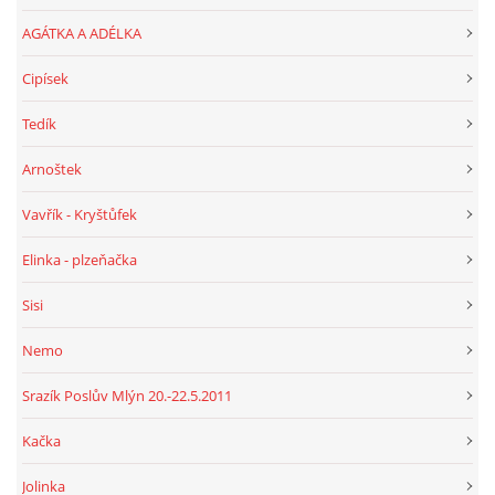
AGÁTKA A ADÉLKA
Cipísek
Tedík
Arnoštek
Vavřík - Kryštůfek
Elinka - plzeňačka
Sisi
Nemo
Srazík Poslův Mlýn 20.-22.5.2011
Kačka
Jolinka