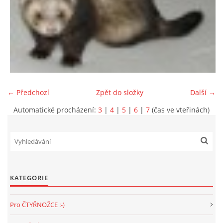
294 25 Katusice
602 692 130
info@fretkyboleslav.cz
© 2026 eStránky.cz
|
RSS
|
WebSlice
|
Tisk
|
Aktualizováno: 1. 8. 2026
|
Nahoru ↑
← Předchozí
Zpět do složky
Další →
Automatické procházení:
3
|
4
|
5
|
6
|
7
(čas ve vteřinách)
KATEGORIE
Pro ČTYŘNOŽCE :-)