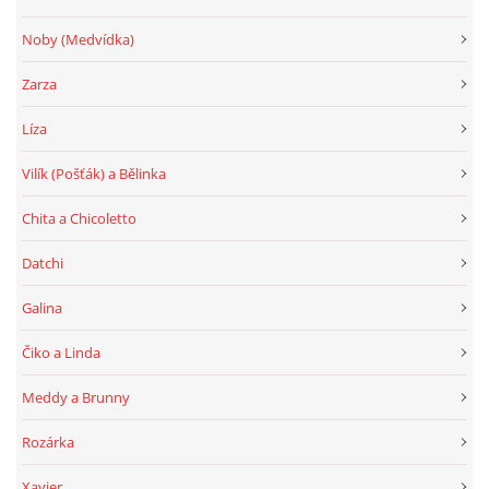
Noby (Medvídka)
Zarza
Líza
Vilík (Pošťák) a Bělinka
Chita a Chicoletto
Datchi
Galina
Čiko a Linda
Meddy a Brunny
Rozárka
Xavier