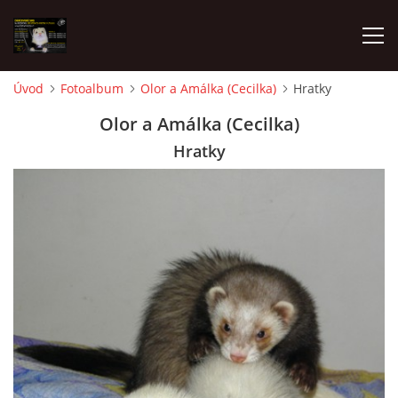
Úvod
Fotoalbum
Olor a Amálka (Cecilka)
Hratky
AKTUALITY
Olor a Amálka (Cecilka)
Hratky
FRETKY V ÚTULKU
K ADOPCI
V PÉČI
VIRTUÁLNÍ ADOPCE
V NOVÝCH DOMOVECH