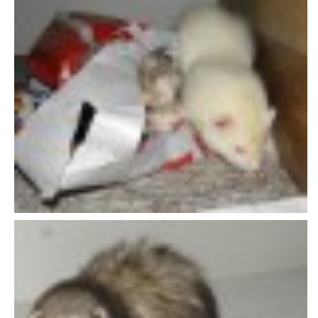
NATÁČENÍ V TELEVIZI
AKCE
SLUŽBY
HISTORIE - 2010 - 2020
JAK NÁM POMOCI - POMÁHAJÍ NÁM :-)
Fretky Boleslav, z.s.
Trnová 15