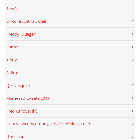
Servác
Chico (Buchtík) a Chili
Freddy Krueger
Sunny
Johny
Safira
Qík Nesquick
Máme rádi zvířata 2011
Fred Karlovarský
PĚTKA - Meddy,Brunny,Servác,Žofinka a Čenda
Hrozinka