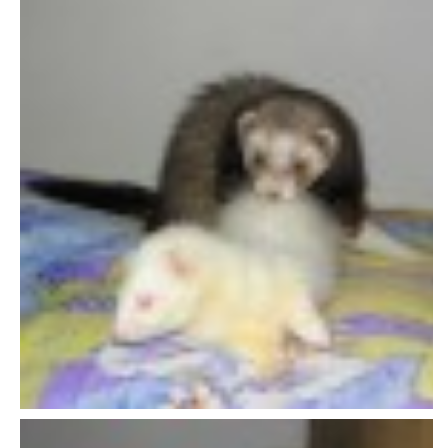
E - S H O P
HISTORIE 2022
O NÁS :-)
VÝROČNÍ ZPRÁVY
KONTAKT
JAK NÁM POMOCI
NAPSALI O NÁS