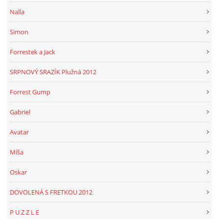
Nalla
Simon
Forrestek a Jack
SRPNOVÝ SRAZÍK Plužná 2012
Forrest Gump
Gabriel
Avatar
Míša
Oskar
DOVOLENÁ S FRETKOU 2012
P U Z Z L E