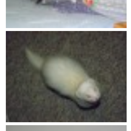
VÝCHOVA FRETKY
NEMOCI FRETEK
JAK FRETKA BYDLÍ
CESTOVÁNÍ S FRETKOU
JEDNA ČÍ VÍCE FRETEK?
KASTRACE
STRAVA
PODPORA