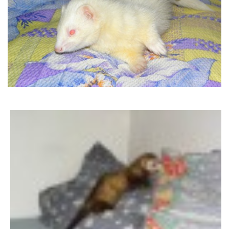
DFD - DOMOV FRETČÍCH DŮCHODCŮ
PODMÍNKY PŘEVZETÍ FRETKY.
O FRETCE
O FRETCE
PÉČE O FRETKU
CHCI SI POŘÍDIT FRETKU