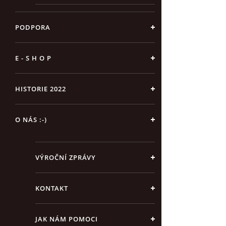
PODPORA
E - S H O P
HISTORIE 2022
O NÁS :-)
VÝROČNÍ ZPRÁVY
KONTAKT
JAK NÁM POMOCI