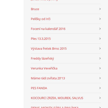
Bruce
Pelíšky od Irči
Focení na kalendář 2016
Ples 13.3.2015
Výstava fretek Brno 2015
Freddy lázeňský
Verunka Veveřička
Máme rádi zvířata 20'13
PES FANDA
KOCOURCI ZRZEK, MOUREK, SALVUS
DENIS, MONTY, SÁRA A PAVLÍNKA