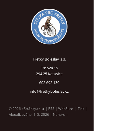
Fretky Boleslav, z.s.
Trnová 15
294 25 Katusice
602 692 130
info@fretkyboleslav.cz
© 2026 eStránky.cz
|
RSS
|
WebSlice
|
Tisk
|
Aktualizováno: 1. 8. 2026
|
Nahoru ↑