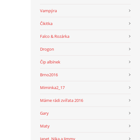
Vampýra
Čikitka
Falco & Rozárka
Drogon
Čip albínek
Brno2016
Miminka2_17
Máme rádi zvířata 2016
Gary
Maty
Janet, Nika a Jimmy