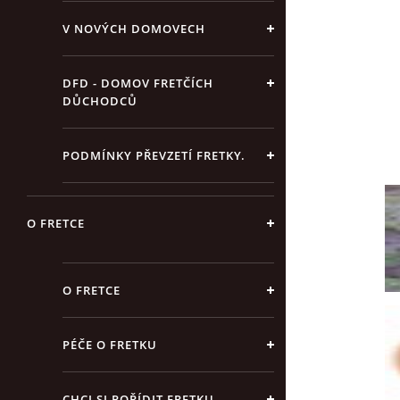
V NOVÝCH DOMOVECH
DFD - DOMOV FRETČÍCH
DŮCHODCŮ
PODMÍNKY PŘEVZETÍ FRETKY.
O FRETCE
O FRETCE
PÉČE O FRETKU
CHCI SI POŘÍDIT FRETKU