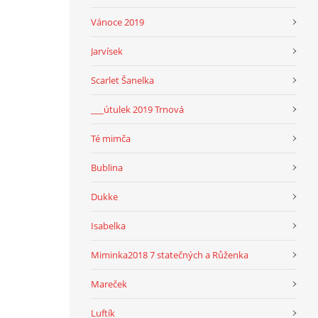
Vánoce 2019
Jarvísek
Scarlet Šanelka
___útulek 2019 Trnová
Té mimča
Bublina
Dukke
Isabelka
Miminka2018 7 statečných a Růženka
Mareček
Luftík