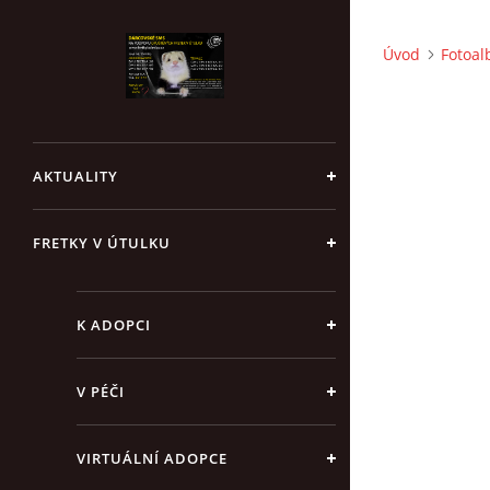
Úvod
Fotoa
AKTUALITY
FRETKY V ÚTULKU
K ADOPCI
V PÉČI
VIRTUÁLNÍ ADOPCE