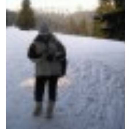
E - S H O P
HISTORIE 2022
O NÁS :-)
VÝROČNÍ ZPRÁVY
KONTAKT
JAK NÁM POMOCI
NAPSALI O NÁS