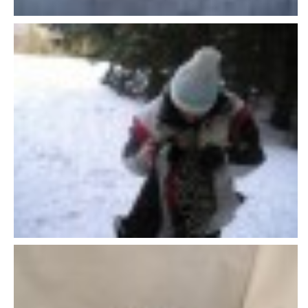
NATÁČENÍ V TELEVIZI
AKCE
SLUŽBY
HISTORIE - 2010 - 2020
JAK NÁM POMOCI - POMÁHAJÍ NÁM :-)
Fretky Boleslav, z.s.
Trnová 15