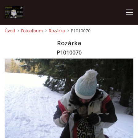
Úvod
Fotoalbum
Rozárka
P1010070
AKTUALITY
Rozárka
P1010070
FRETKY V ÚTULKU
K ADOPCI
V PÉČI
VIRTUÁLNÍ ADOPCE
V NOVÝCH DOMOVECH