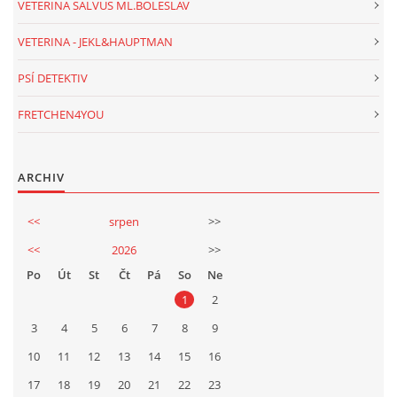
VETERINA SALVUS ML.BOLESLAV
VETERINA - JEKL&HAUPTMAN
PSÍ DETEKTIV
FRETCHEN4YOU
ARCHIV
<<
srpen
>>
<<
2026
>>
Po
Út
St
Čt
Pá
So
Ne
1
2
3
4
5
6
7
8
9
10
11
12
13
14
15
16
17
18
19
20
21
22
23