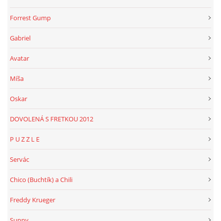
Forrest Gump
Gabriel
Avatar
Míša
Oskar
DOVOLENÁ S FRETKOU 2012
P U Z Z L E
Servác
Chico (Buchtík) a Chili
Freddy Krueger
Sunny