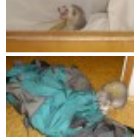
294 25 Katusice
602 692 130
info@fretkyboleslav.cz
© 2026 eStránky.cz
|
RSS
|
WebSlice
|
Tisk
|
Aktualizováno: 1. 8. 2026
|
Nahoru ↑