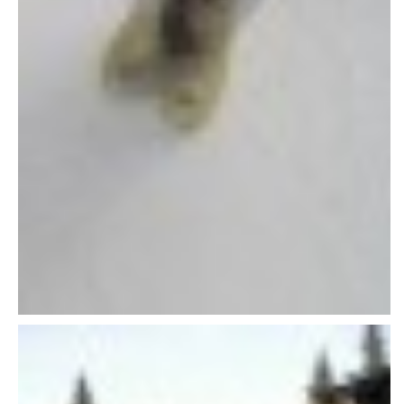
VÝCHOVA FRETKY
NEMOCI FRETEK
JAK FRETKA BYDLÍ
CESTOVÁNÍ S FRETKOU
JEDNA ČÍ VÍCE FRETEK?
KASTRACE
STRAVA
PODPORA