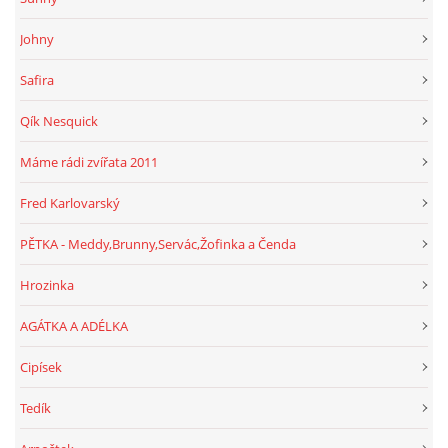
Johny
Safira
Qík Nesquick
Máme rádi zvířata 2011
Fred Karlovarský
PĚTKA - Meddy,Brunny,Servác,Žofinka a Čenda
Hrozinka
AGÁTKA A ADÉLKA
Cipísek
Tedík