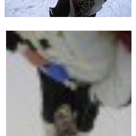
DFD - DOMOV FRETČÍCH DŮCHODCŮ
PODMÍNKY PŘEVZETÍ FRETKY.
O FRETCE
O FRETCE
PÉČE O FRETKU
CHCI SI POŘÍDIT FRETKU