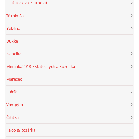
___útulek 2019 Trnová
Té mimča
Bublina
Dukke
Isabelka
Miminka2018 7 statečných a Růženka
Mareček
Luftík
Vampýra
Čikitka
Falco & Rozárka