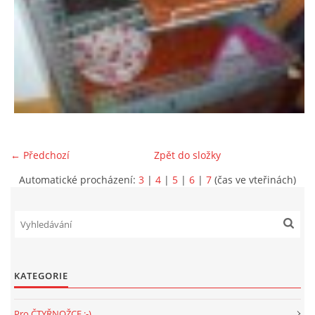
E - S H O P
HISTORIE 2022
O NÁS :-)
← Předchozí
Zpět do složky
VÝROČNÍ ZPRÁVY
Automatické procházení:
3
|
4
|
5
|
6
|
7
(čas ve vteřinách)
KONTAKT
JAK NÁM POMOCI
KATEGORIE
NAPSALI O NÁS
Pro ČTYŘNOŽCE :-)