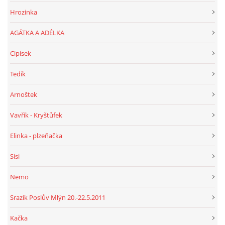
Hrozinka
AGÁTKA A ADÉLKA
Cipísek
Tedík
Arnoštek
Vavřík - Kryštůfek
Elinka - plzeňačka
Sisi
Nemo
Srazík Poslův Mlýn 20.-22.5.2011
Kačka