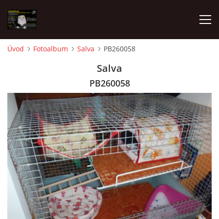
Úvod
Fotoalbum
Salva
PB260058
AKTUALITY
Salva
PB260058
FRETKY V ÚTULKU
K ADOPCI
V PÉČI
VIRTUÁLNÍ ADOPCE
V NOVÝCH DOMOVECH