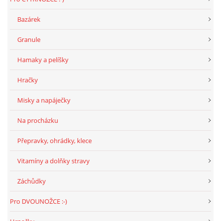
Bazárek
NATÁČENÍ V TELEVIZI
Granule
AKCE
Hamaky a pelíšky
Hračky
SLUŽBY
Misky a napáječky
HISTORIE - 2010 - 2020
Na procházku
Přepravky, ohrádky, klece
JAK NÁM POMOCI - POMÁHAJÍ NÁM :-)
Vitamíny a dolňky stravy
Záchůdky
Fretky Boleslav, z.s.
Pro DVOUNOŽCE :-)
Trnová 15