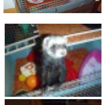
DFD - DOMOV FRETČÍCH DŮCHODCŮ
PODMÍNKY PŘEVZETÍ FRETKY.
O FRETCE
O FRETCE
PÉČE O FRETKU
CHCI SI POŘÍDIT FRETKU