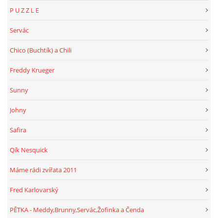
P U Z Z L E
Servác
Chico (Buchtík) a Chili
Freddy Krueger
Sunny
Johny
Safira
Qík Nesquick
Máme rádi zvířata 2011
Fred Karlovarský
PĚTKA - Meddy,Brunny,Servác,Žofinka a Čenda