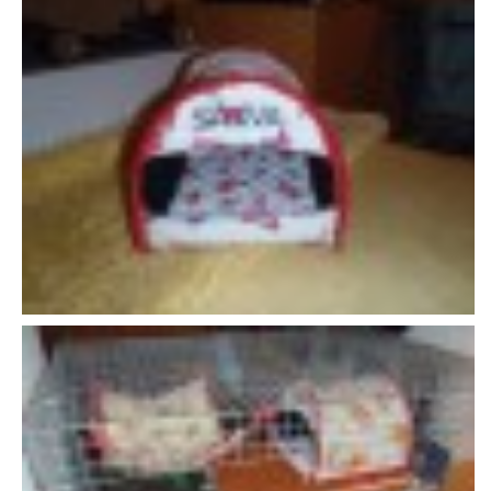
VÝCHOVA FRETKY
NEMOCI FRETEK
JAK FRETKA BYDLÍ
CESTOVÁNÍ S FRETKOU
JEDNA ČÍ VÍCE FRETEK?
KASTRACE
STRAVA
PODPORA