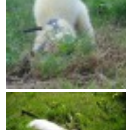
VÝCHOVA FRETKY
NEMOCI FRETEK
JAK FRETKA BYDLÍ
CESTOVÁNÍ S FRETKOU
JEDNA ČÍ VÍCE FRETEK?
KASTRACE
STRAVA
PODPORA