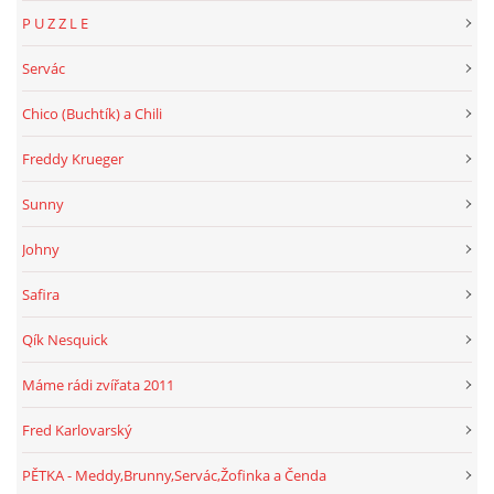
P U Z Z L E
Servác
Chico (Buchtík) a Chili
Freddy Krueger
Sunny
Johny
Safira
Qík Nesquick
Máme rádi zvířata 2011
Fred Karlovarský
PĚTKA - Meddy,Brunny,Servác,Žofinka a Čenda