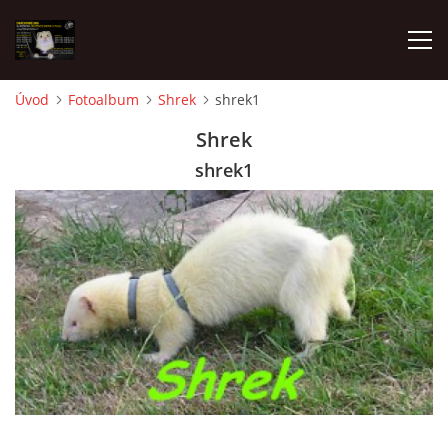
Úvod
Fotoalbum
Shrek
shrek1
AKTUALITY
Shrek
shrek1
FRETKY V ÚTULKU
K ADOPCI
V PÉČI
VIRTUÁLNÍ ADOPCE
V NOVÝCH DOMOVECH