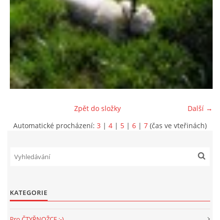
E - S H O P
HISTORIE 2022
O NÁS :-)
Zpět do složky
Další →
VÝROČNÍ ZPRÁVY
Automatické procházení:
3
|
4
|
5
|
6
|
7
(čas ve vteřinách)
KONTAKT
JAK NÁM POMOCI
KATEGORIE
NAPSALI O NÁS
Pro ČTYŘNOŽCE :-)