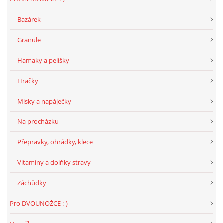
Bazárek
NATÁČENÍ V TELEVIZI
Granule
AKCE
Hamaky a pelíšky
Hračky
SLUŽBY
Misky a napáječky
HISTORIE - 2010 - 2020
Na procházku
Přepravky, ohrádky, klece
JAK NÁM POMOCI - POMÁHAJÍ NÁM :-)
Vitamíny a dolňky stravy
Záchůdky
Fretky Boleslav, z.s.
Pro DVOUNOŽCE :-)
Trnová 15