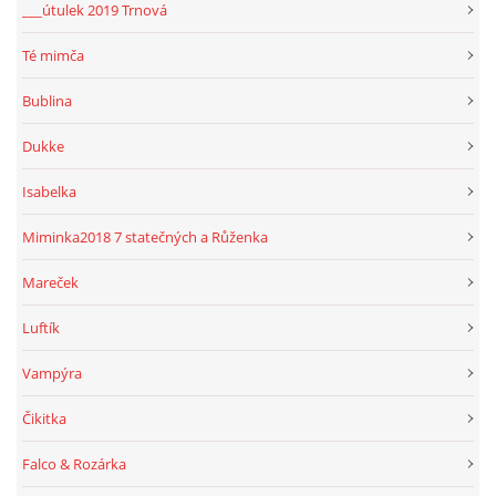
___útulek 2019 Trnová
Té mimča
Bublina
Dukke
Isabelka
Miminka2018 7 statečných a Růženka
Mareček
Luftík
Vampýra
Čikitka
Falco & Rozárka