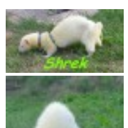
DFD - DOMOV FRETČÍCH DŮCHODCŮ
PODMÍNKY PŘEVZETÍ FRETKY.
O FRETCE
O FRETCE
PÉČE O FRETKU
CHCI SI POŘÍDIT FRETKU