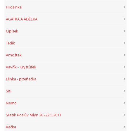
Hrozinka
AGÁTKA A ADÉLKA
Cipísek
Tedík
Arnoštek
Vavřík - Kryštůfek
Elinka - plzeňačka
Sisi
Nemo
Srazík Poslův Mlýn 20.-22.5.2011
Kačka