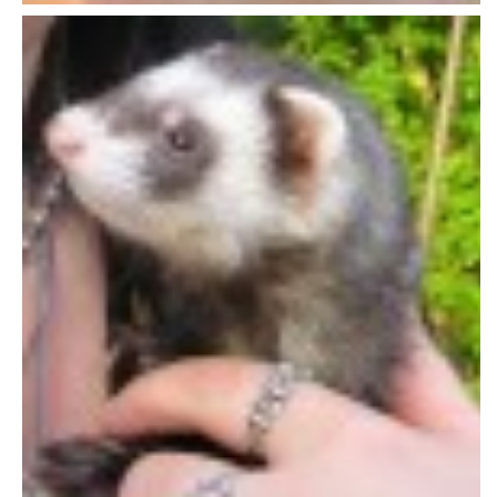
E - S H O P
HISTORIE 2022
O NÁS :-)
VÝROČNÍ ZPRÁVY
KONTAKT
JAK NÁM POMOCI
NAPSALI O NÁS