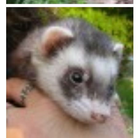
VÝCHOVA FRETKY
NEMOCI FRETEK
JAK FRETKA BYDLÍ
CESTOVÁNÍ S FRETKOU
JEDNA ČÍ VÍCE FRETEK?
KASTRACE
STRAVA
PODPORA