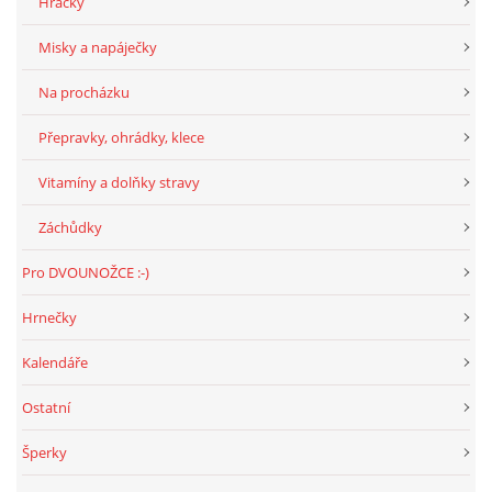
Hračky
294 25 Katusice
602 692 130
Misky a napáječky
info@fretkyboleslav.cz
Na procházku
Přepravky, ohrádky, klece
© 2026 eStránky.cz
|
RSS
|
WebSlice
|
Tisk
|
Aktualizováno: 1. 8. 2026
|
Nahoru ↑
Vitamíny a dolňky stravy
Záchůdky
Pro DVOUNOŽCE :-)
Hrnečky
Kalendáře
Ostatní
Šperky