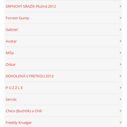
SRPNOVÝ SRAZÍK Plužná 2012
Forrest Gump
Gabriel
Avatar
Míša
Oskar
DOVOLENÁ S FRETKOU 2012
P U Z Z L E
Servác
Chico (Buchtík) a Chili
Freddy Krueger