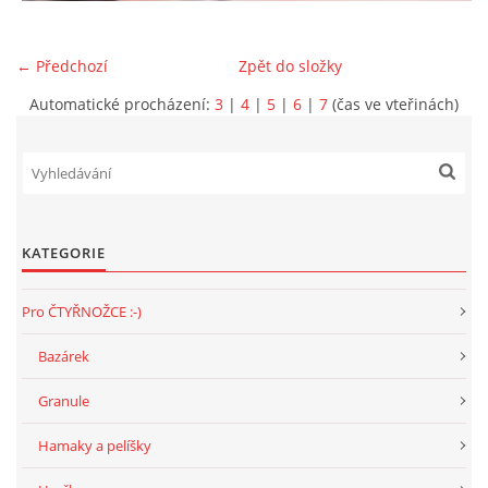
NATÁČENÍ V TELEVIZI
← Předchozí
Zpět do složky
Automatické procházení:
3
|
4
|
5
|
6
|
7
(čas ve vteřinách)
AKCE
SLUŽBY
HISTORIE - 2010 - 2020
KATEGORIE
Pro ČTYŘNOŽCE :-)
JAK NÁM POMOCI - POMÁHAJÍ NÁM :-)
Bazárek
Granule
Fretky Boleslav, z.s.
Hamaky a pelíšky
Trnová 15