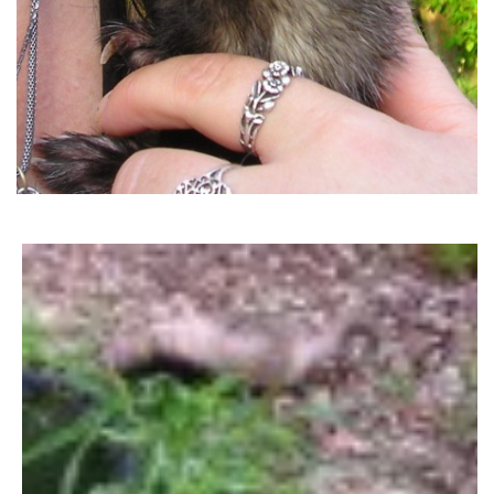
DFD - DOMOV FRETČÍCH DŮCHODCŮ
PODMÍNKY PŘEVZETÍ FRETKY.
O FRETCE
O FRETCE
PÉČE O FRETKU
CHCI SI POŘÍDIT FRETKU