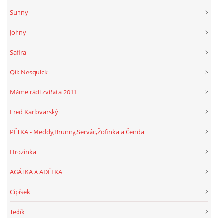
Sunny
Johny
Safira
Qík Nesquick
Máme rádi zvířata 2011
Fred Karlovarský
PĚTKA - Meddy,Brunny,Servác,Žofinka a Čenda
Hrozinka
AGÁTKA A ADÉLKA
Cipísek
Tedík