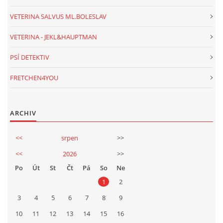
VETERINA SALVUS ML.BOLESLAV
VETERINA - JEKL&HAUPTMAN
PSÍ DETEKTIV
FRETCHEN4YOU
ARCHIV
<<
srpen
>>
<<
2026
>>
Po
Út
St
Čt
Pá
So
Ne
1
2
3
4
5
6
7
8
9
10
11
12
13
14
15
16