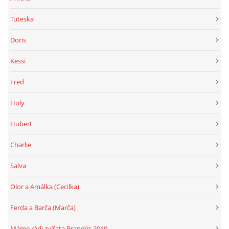
Tuteska
Doris
Kessi
Fred
Holy
Hubert
Charlie
Salva
Olor a Amálka (Cecilka)
Ferda a Barča (Marča)
Máme rádi zvířata Brandýs 2010