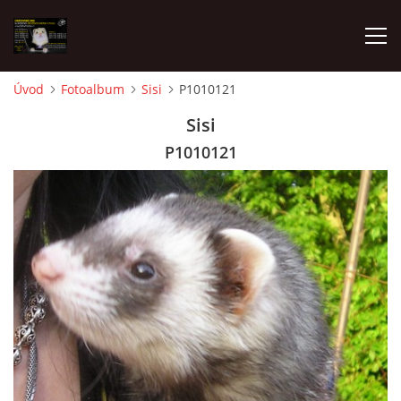
Úvod
Fotoalbum
Sisi
P1010121
AKTUALITY
Sisi
P1010121
FRETKY V ÚTULKU
K ADOPCI
V PÉČI
VIRTUÁLNÍ ADOPCE
V NOVÝCH DOMOVECH