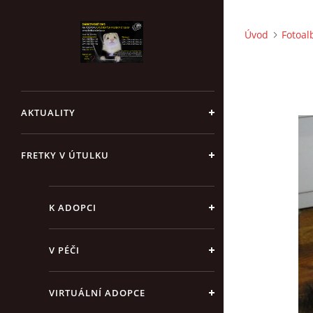
Úvod
Fotoa
AKTUALITY
FRETKY V ÚTULKU
K ADOPCI
V PÉČI
VIRTUÁLNÍ ADOPCE