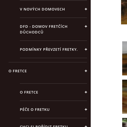
V NOVÝCH DOMOVECH
DFD - DOMOV FRETČÍCH
DŮCHODCŮ
PODMÍNKY PŘEVZETÍ FRETKY.
O FRETCE
O FRETCE
PÉČE O FRETKU
CHCI SI POŘÍDIT FRETKU