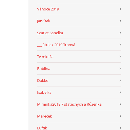
Vánoce 2019
Jarvísek
Scarlet Šanelka
___útulek 2019 Trnová
Té mimča
Bublina
Dukke
Isabelka
Miminka2018 7 statečných a Růženka
Mareček
Luftík