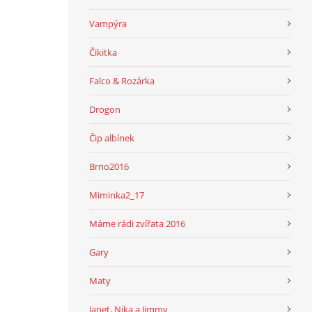
Vampýra
Čikitka
Falco & Rozárka
Drogon
Čip albínek
Brno2016
Miminka2_17
Máme rádi zvířata 2016
Gary
Maty
Janet, Nika a Jimmy