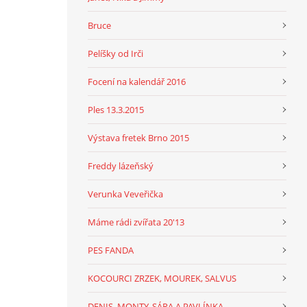
Bruce
Pelíšky od Irči
Focení na kalendář 2016
Ples 13.3.2015
Výstava fretek Brno 2015
Freddy lázeňský
Verunka Veveřička
Máme rádi zvířata 20'13
PES FANDA
KOCOURCI ZRZEK, MOUREK, SALVUS
DENIS, MONTY, SÁRA A PAVLÍNKA