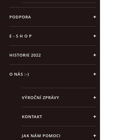
PODPORA
E - S H O P
HISTORIE 2022
O NÁS :-)
VÝROČNÍ ZPRÁVY
KONTAKT
JAK NÁM POMOCI