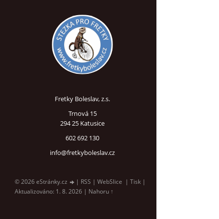
Fretky Boleslav, z.s.
Trnová 15
294 25 Katusice
602 692 130
info@fretkyboleslav.cz
© 2026 eStránky.cz
|
RSS
|
WebSlice
|
Tisk
|
Aktualizováno: 1. 8. 2026
|
Nahoru ↑