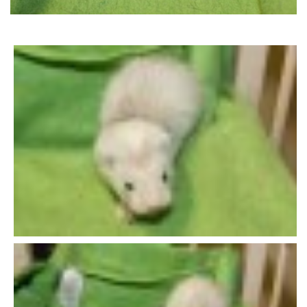
DFD - DOMOV FRETČÍCH DŮCHODCŮ
PODMÍNKY PŘEVZETÍ FRETKY.
O FRETCE
O FRETCE
PÉČE O FRETKU
CHCI SI POŘÍDIT FRETKU