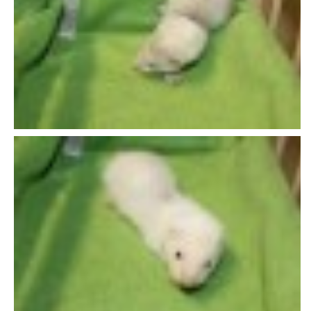
VÝCHOVA FRETKY
NEMOCI FRETEK
JAK FRETKA BYDLÍ
CESTOVÁNÍ S FRETKOU
JEDNA ČÍ VÍCE FRETEK?
KASTRACE
STRAVA
PODPORA