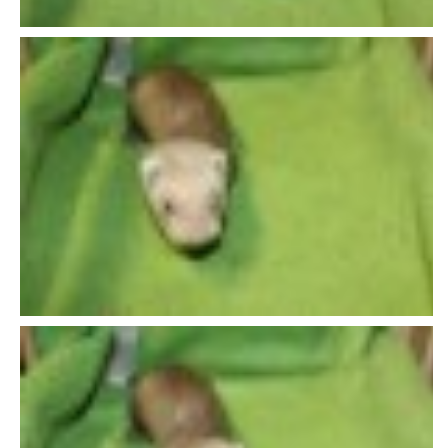
E - S H O P
HISTORIE 2022
O NÁS :-)
VÝROČNÍ ZPRÁVY
KONTAKT
JAK NÁM POMOCI
NAPSALI O NÁS