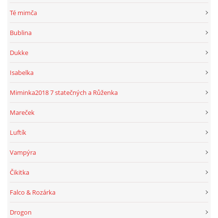
Té mimča
Bublina
Dukke
Isabelka
Miminka2018 7 statečných a Růženka
Mareček
Luftík
Vampýra
Čikitka
Falco & Rozárka
Drogon