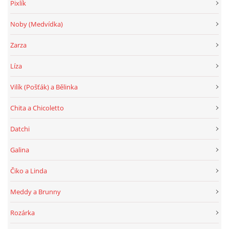
Pixlík
Noby (Medvídka)
Zarza
Líza
Vilík (Pošťák) a Bělinka
Chita a Chicoletto
Datchi
Galina
Čiko a Linda
Meddy a Brunny
Rozárka