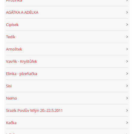
AGÁTKA A ADÉLKA
Cipísek
Tedík
Arnoštek
Vavřík - Kryštůfek
Elinka - plzeňačka
Sisi
Nemo
Srazík Poslův Mlýn 20.-22.5.2011
Kačka