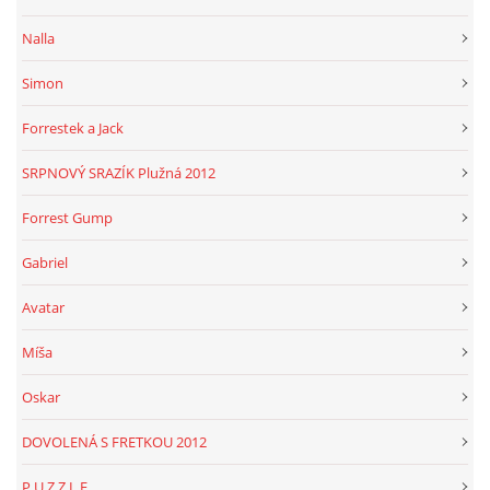
Nalla
Simon
Forrestek a Jack
SRPNOVÝ SRAZÍK Plužná 2012
Forrest Gump
Gabriel
Avatar
Míša
Oskar
DOVOLENÁ S FRETKOU 2012
P U Z Z L E