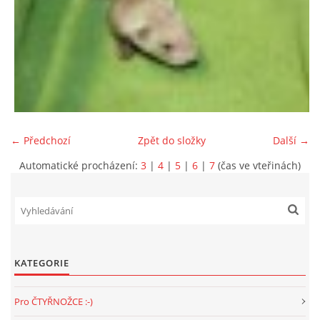
NATÁČENÍ V TELEVIZI
AKCE
SLUŽBY
← Předchozí
Zpět do složky
Další →
Automatické procházení:
3
|
4
|
5
|
6
|
7
(čas ve vteřinách)
HISTORIE - 2010 - 2020
JAK NÁM POMOCI - POMÁHAJÍ NÁM :-)
KATEGORIE
Fretky Boleslav, z.s.
Pro ČTYŘNOŽCE :-)
Trnová 15