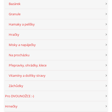
294 25 Katusice
Bazárek
602 692 130
Granule
info@fretkyboleslav.cz
Hamaky a pelíšky
© 2026 eStránky.cz
|
RSS
|
WebSlice
|
Tisk
|
Aktualizováno: 1. 8. 2026
|
Hračky
Nahoru ↑
Misky a napáječky
Na procházku
Přepravky, ohrádky, klece
Vitamíny a dolňky stravy
Záchůdky
Pro DVOUNOŽCE :-)
Hrnečky