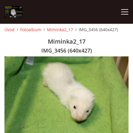
Úvod
Fotoalbum
Miminka2_17
IMG_3456 (640x427)
AKTUALITY
Miminka2_17
IMG_3456 (640x427)
FRETKY V ÚTULKU
K ADOPCI
V PÉČI
VIRTUÁLNÍ ADOPCE
V NOVÝCH DOMOVECH