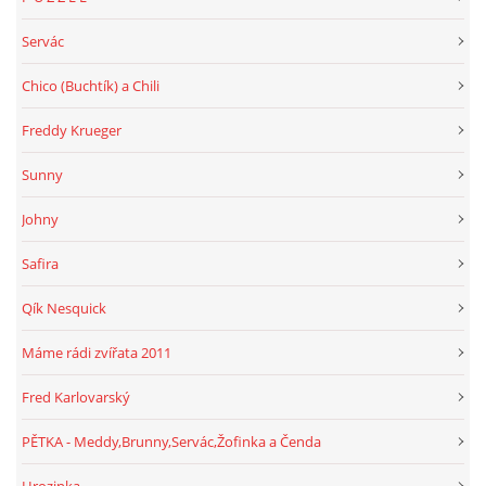
Servác
Chico (Buchtík) a Chili
Freddy Krueger
Sunny
Johny
Safira
Qík Nesquick
Máme rádi zvířata 2011
Fred Karlovarský
PĚTKA - Meddy,Brunny,Servác,Žofinka a Čenda
Hrozinka