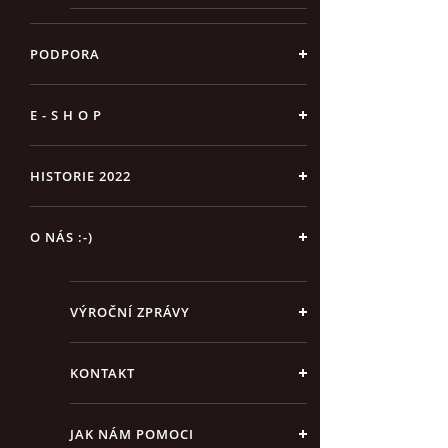
PODPORA
E - S H O P
HISTORIE 2022
O NÁS :-)
VÝROČNÍ ZPRÁVY
KONTAKT
JAK NÁM POMOCI