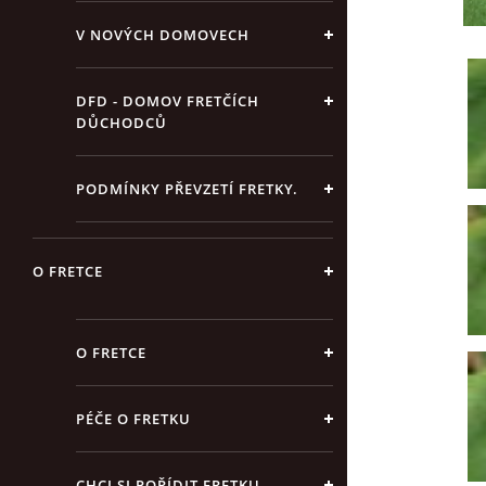
V NOVÝCH DOMOVECH
DFD - DOMOV FRETČÍCH
DŮCHODCŮ
PODMÍNKY PŘEVZETÍ FRETKY.
O FRETCE
O FRETCE
PÉČE O FRETKU
CHCI SI POŘÍDIT FRETKU