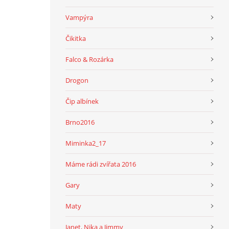
Vampýra
Čikitka
Falco & Rozárka
Drogon
Čip albínek
Brno2016
Miminka2_17
Máme rádi zvířata 2016
Gary
Maty
Janet, Nika a Jimmy