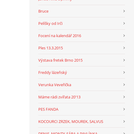
Bruce
Pelíšky od Irči
Focení na kalendář 2016
Ples 13.3.2015
Výstava fretek Brno 2015
Freddy lázeňský
Verunka Veveřička
Máme rádi zvířata 20'13
PES FANDA
KOCOURCI ZRZEK, MOUREK, SALVUS
DENIS, MONTY, SÁRA A PAVLÍNKA