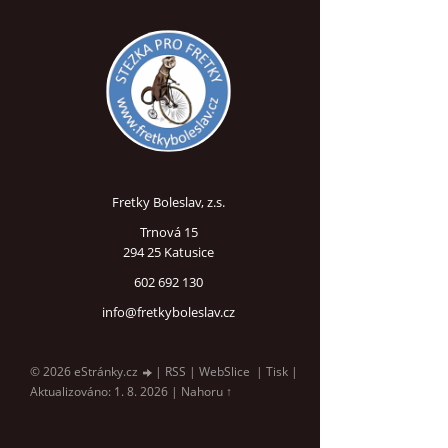
Fretky Boleslav, z.s.
Trnová 15
294 25 Katusice
602 692 130
info@fretkyboleslav.cz
© 2026 eStránky.cz
|
RSS
|
WebSlice
|
Tisk
|
Aktualizováno: 1. 8. 2026
|
Nahoru ↑