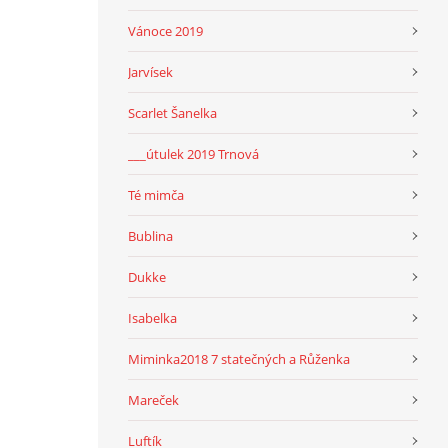
Vánoce 2019
Jarvísek
Scarlet Šanelka
___útulek 2019 Trnová
Té mimča
Bublina
Dukke
Isabelka
Miminka2018 7 statečných a Růženka
Mareček
Luftík