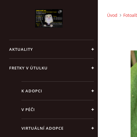
Úvod
Fotoa
AKTUALITY
FRETKY V ÚTULKU
K ADOPCI
V PÉČI
VIRTUÁLNÍ ADOPCE