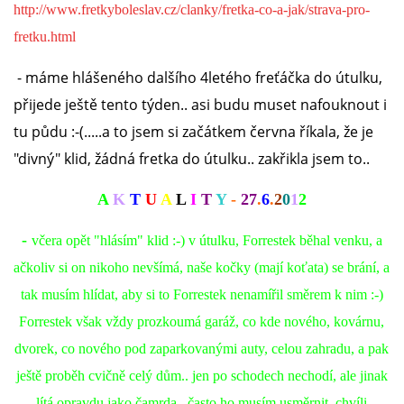
VÝCHOVA FRETKY
http://www.fretkyboleslav.cz/clanky/fretka-co-a-jak/strava-pro-
fretku.html
NEMOCI FRETEK
- máme hlášeného dalšího 4letého freťáčka do útulku,
přijede ještě tento týden.. asi budu muset nafouknout i
JAK FRETKA BYDLÍ
tu půdu :-(.....a to jsem si začátkem června říkala, že je
"divný" klid, žádná fretka do útulku.. zakřikla jsem to..
CESTOVÁNÍ S FRETKOU
A
K
T
U
A
L
I
T
Y
-
27
.
6
.
2
0
1
2
JEDNA ČÍ VÍCE FRETEK?
-
včera opět "hlásím" klid :-) v útulku, Forrestek běhal venku, a
ačkoliv si on nikoho nevšímá, naše kočky (mají koťata) se brání, a
KASTRACE
tak musím hlídat, aby si to Forrestek nenamířil směrem k nim :-)
Forrestek však vždy prozkoumá garáž, co kde nového, kovárnu,
STRAVA
dvorek, co nového pod zaparkovanými auty, celou zahradu, a pak
ještě proběh cvičně celý dům.. jen po schodech nechodí, ale jinak
PODPORA
lítá opravdu jako čamrda.. často ho musím usměrnit, chvíli