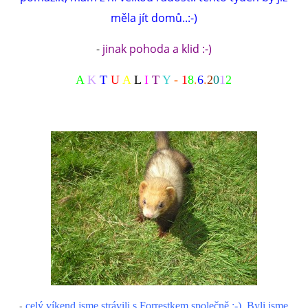
měla jít domů..:-)
-
jinak pohoda a klid :-)
A
K
T
U
A
L
I
T
Y
-
1
8
.
6
.
2
0
1
2
-
celý víkend jsme strávili s Forrestkem společně :-). Byli jsme