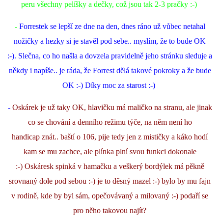
peru všechny pelíšky a dečky, což jsou tak 2-3 pračky :-)
-
Forrestek se lepší ze dne na den, dnes ráno už vůbec netahal
nožičky a hezky si je stavěl pod sebe.. myslím, že to bude OK
:-). Slečna, co ho našla a dovzela pravidelně jeho stránku sleduje a
někdy i napíše.. je ráda, že Forrest dělá takové pokroky a že bude
OK :-) Díky moc za starost :-)
-
Os
kárek je už taky OK, hlavičku má maličko na stranu, ale jinak
co se chování a denního režimu týče, na něm není ho
handicap znát.. baští o 106, pije tedy jen z mističky a káko hodí
kam se mu zachce, ale plínka plní svou funkci dokonale
:-) Oskáresk spinká v hamačku a veškerý bordýlek má pěkně
srovnaný dole pod sebou :-) je to děsný mazel :-) bylo by mu fajn
v rodině, kde by byl sám, opečovávaný a milovaný :-) podaří se
pro něho takovou najít?