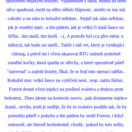
způsobeno nějakým úrazem.. vypadnutím z okna, mohla na něho
něco spadnout, mohl na něho někdo šlápnout.. mohlo se mu stát
cokoliv a on nám to bohužel neřekne.. Stejně tak nám neřekne,
jak je zranění staré.. a tím pádem, jak je velká či malá šance na
léčbu.. tím starší, tím horší.. :-(. A protože byl cca přes měsíc u
nálezců, tak bude asi starší.. Takže i náš vet, který je vynikající
chirurg, a právě mi i včera ukazoval RTG snímek podobně
zraněné kočky, která spadla ze střechy, a které operativně páteř
"narovnal" a zajistil šrouby, říkal, že se bojí tuto operaci udělat..
Bohužel moc velká šance na vyléčení není.. resp. zatím žádná..
Forrest dostal včera injekci na posílení svalstva a druhou proti
bolestem.. Dnes jdeme na kontrolu znovu.. pak dostaneme injekce
domů.. nevím, jestli je naděje, že by se svalstvo posílilo tak, že by
pomohlo páteři v pohybu a tím pádem by mohl Forrest, i když
omezeně, ale hlavně bezbolestně, chodit.. pokud by toto nešlo,