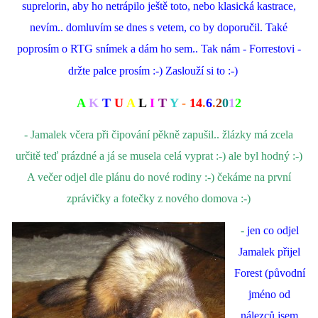
suprelorin, aby ho netrápilo ještě toto, nebo klasická kastrace,
nevím.. domluvím se dnes s vetem, co by doporučil. Také
poprosím o RTG snímek a dám ho sem.. Tak nám - Forrestovi -
držte palce prosím :-) Zaslouží si to :-)
A
K
T
U
A
L
I
T
Y
-
14
.
6
.
2
0
1
2
- Jamalek včera při čipování pěkně zapušil.. žlázky má zcela
určitě teď prázdné a já se musela celá vyprat :-) ale byl hodný :-)
A večer odjel dle plánu do nové rodiny :-) čekáme na první
zprávičky a fotečky z nového domova :-)
-
jen co odjel
Jamalek přijel
Forest (původní
jméno od
nálezců jsem