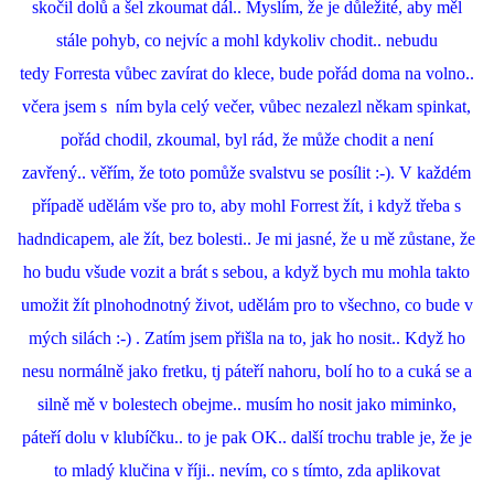
skočil dolů a šel zkoumat dál.. Myslím, že je důležité, aby měl
stále pohyb, co nejvíc a mohl kdykoliv chodit.. nebudu
tedy Forresta vůbec zavírat do klece, bude pořád doma na volno..
včera jsem s ním byla celý večer, vůbec nezalezl někam spinkat,
pořád chodil, zkoumal, byl rád, že může chodit a není
zavřený.. věřím, že toto pomůže svalstvu se posílit :-). V každém
případě udělám vše pro to, aby mohl Forrest žít, i když třeba s
hadndicapem, ale žít, bez bolesti.. Je mi jasné, že u mě zůstane, že
ho budu všude vozit a brát s sebou, a když bych mu mohla takto
umožit žít plnohodnotný život, udělám pro to všechno, co bude v
mých silách :-) . Zatím jsem přišla na to, jak ho nosit.. Když ho
nesu normálně jako fretku, tj páteří nahoru, bolí ho to a cuká se a
silně mě v bolestech obejme.. musím ho nosit jako miminko,
páteří dolu v klubíčku.. to je pak OK.. další trochu trable je, že je
to mladý klučina v říji.. nevím, co s tímto, zda aplikovat