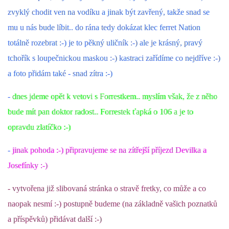
zvyklý chodit ven na vodíku a jinak být zavřený, takže snad se
DFD - DOMOV FRETČÍCH DŮCHODCŮ
mu u nás bude líbit.. do rána tedy dokázat klec ferret Nation
totálně rozebrat :-) je to pěkný uličník :-) ale je krásný, pravý
tchořík s loupečnickou maskou :-) kastraci zařídíme co nejdříve :-)
PODMÍNKY PŘEVZETÍ FRETKY.
a foto přidám také - snad zítra :-)
-
dnes jdeme opět k vetovi s Forrestkem.. myslím však, že z něho
O FRETCE
bude mít pan doktor radost.. Forrestek ťapká o 106 a je to
opravdu zlatíčko :-)
O FRETCE
-
jinak pohoda :-) připravujeme se na zítřejší příjezd Devilka a
Josefínky :-)
PÉČE O FRETKU
- vytvořena již slibovaná stránka o stravě fretky, co může a co
CHCI SI POŘÍDIT FRETKU
naopak nesmí :-) postupně budeme (na základně vašich poznatků
a příspěvků) přidávat další :-)