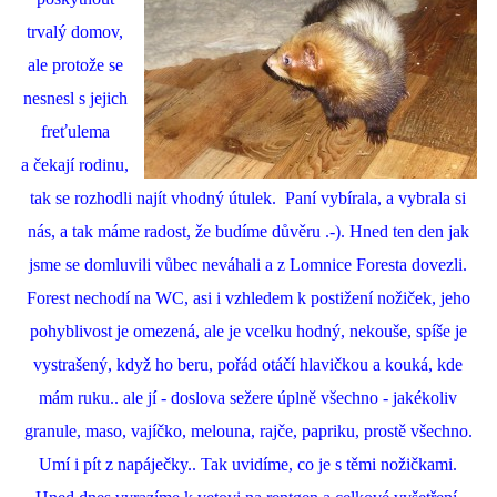
trvalý domov,
ale protože se
nesnesl s jejich
freťulema
a čekají rodinu,
tak se rozhodli najít vhodný útulek. Paní vybírala, a vybrala si
nás, a tak máme radost, že budíme důvěru .-). Hned ten den jak
jsme se domluvili vůbec neváhali a z Lomnice Foresta dovezli.
Forest nechodí na WC, asi i vzhledem k postižení nožiček, jeho
pohyblivost je omezená, ale je vcelku hodný, nekouše, spíše je
vystrašený, když ho beru, pořád otáčí hlavičkou a kouká, kde
mám ruku.. ale jí - doslova sežere úplně všechno - jakékoliv
granule, maso, vajíčko, melouna, rajče, papriku, prostě všechno.
Umí i pít z napáječky.. Tak uvidíme, co je s těmi nožičkami.