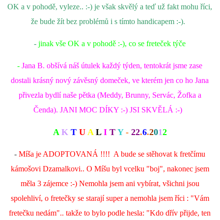
OK a v pohodě, vyleze.. :-) je však skvělý a teď už fakt mohu říci,
že bude žít bez problémů i s tímto handicapem :-).
-
jinak vše OK a v pohodě :-), co se freteček týče
-
Jana B. obšívá náš útulek každý týden, tentokrát jsme zase
dostali krásný nový závěsný domeček, ve kterém jen co ho Jana
přivezla bydlí naše pětka (Meddy, Brunny, Servác, Žofka a
Čenda). JANI MOC DÍKY :-) JSI SKVĚLÁ :-)
A
K
T
U
A
L
I
T
Y
-
22
.
6
.
2
0
1
2
-
Míša je ADOPTOVANÁ !!!! A bude se stěhovat k fretčímu
kámošovi Dzamalkovi.. O Míšu byl vcelku "boj", nakonec jsem
měla 3 zájemce :-) Nemohla jsem ani vybírat, všichni jsou
spolehliví, o fretečky se starají super a nemohla jsem říci : "Vám
fretečku nedám".. takže to bylo podle hesla: "Kdo dřív přijde, ten