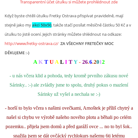
Transparentní účet útulku si můžete prohlédnout zde
Když byste chtěli útulku Fretky Ostrava přispívat pravidelně, mají
stejně jako my
akci 50x50
, takže stačí posílat měsíčně částku 50 Kč a v
útulku to jistě ocení. Jejich stránky můžete shlédnout na odkaze:
http://www.fretky-ostrava.cz/
ZA VŠECHNY FRETEČKY MOC
DĚKUJEME :-)
A
K
T
U
A
L
I
T
Y
-
26
.
6
.
2
0
1
2
- u nás včera klid a pohoda, tedy kromě prvního zákusu nové
Sárinky.. :-) ale zvládly jsme to spolu, druhý pokus o mazlení
Sárinky už vyšel a nechala se :-)
- horší to bylo včera s našimi ovečkami, Arnoštek je příliš chytrý a
našel si chybu ve výrobě našeho nového plotu a běhali po celém
pozemku.. přijela jsem domů a před garáží ovce ... no to byl šok..
snažila jsem se dát ovčácký rychlokurs našemu 6ti letému