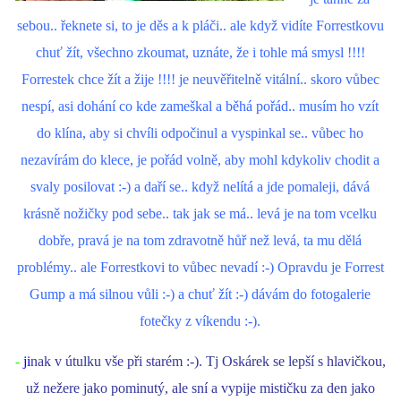
sebou.. řeknete si, to je děs a k pláči.. ale když vidíte Forrestkovu
chuť žít, všechno zkoumat, uznáte, že i tohle má smysl !!!!
Forrestek chce žít a žije !!!! je neuvěřitelně vitální.. skoro vůbec
nespí, asi dohání co kde zameškal a běhá pořád.. musím ho vzít
do klína, aby si chvíli odpočinul a vyspinkal se.. vůbec ho
nezavírám do klece, je pořád volně, aby mohl kdykoliv chodit a
svaly posilovat :-) a daří se.. když nelítá a jde pomaleji, dává
krásně nožičky pod sebe.. tak jak se má.. levá je na tom vcelku
dobře, pravá je na tom zdravotně hůř než levá, ta mu dělá
problémy.. ale Forrestkovi to vůbec nevadí :-) Opravdu je Forrest
Gump a má silnou vůli :-) a chuť žít :-) dávám do fotogalerie
fotečky z víkendu :-).
-
ji
nak v útulku vše při starém :-). Tj Oskárek se lepší s hlavičkou,
už nežere jako pominutý, ale sní a vypije mističku za den jako