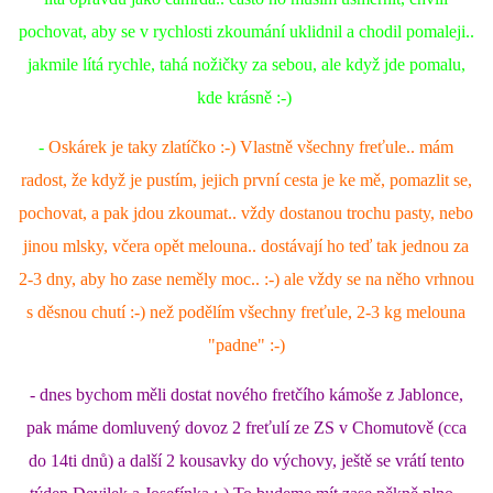
pochovat, aby se v rychlosti zkoumání uklidnil a chodil pomaleji..
E - S H O P
jakmile lítá rychle, tahá nožičky za sebou, ale když jde pomalu,
kde krásně :-)
HISTORIE 2022
-
Oskárek je taky zlatíčko :-) Vlastně všechny freťule.. mám
radost, že když je pustím, jejich první cesta je ke mě, pomazlit se,
O NÁS :-)
pochovat, a pak jdou zkoumat.. vždy dostanou trochu pasty, nebo
jinou mlsky, včera opět melouna.. dostávají ho teď tak jednou za
VÝROČNÍ ZPRÁVY
2-3 dny, aby ho zase neměly moc.. :-) ale vždy se na něho vrhnou
s děsnou chutí :-) než podělím všechny freťule, 2-3 kg melouna
KONTAKT
"padne" :-)
- dnes bychom měli dostat nového fretčího kámoše z Jablonce,
JAK NÁM POMOCI
pak máme domluvený dovoz 2 freťulí ze ZS v Chomutově (cca
do 14ti dnů) a další 2 kousavky do výchovy, ještě se vrátí tento
NAPSALI O NÁS