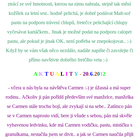
ztrácí ze své hmotnosti, kterou na zimu nabrala, stejně tak mění
kožíšek za letní srst.. hodně pelichá, je dobré podávat Malt-sof
pastu na podporu trávení chlupů, fretečce pelichající chlupy
vyčesávat kartáčkem.. Jinak je možné podat na podporu calopet
pastu, ale pokud je jinak OK, není potřeba se znepokojovat.. :-)
Když by se vám však něco nezdálo, nadále napište či zavolejte či
přímo navštivte dobrého fretčího veta :-)
A
K
T
U
A
L
I
T
Y
-
20
.
6
.
2
0
1
2
- včera u nás byla na návštěva Carmen :-) je úžasná a má super
rodinu.. Ačkoliv ji pán pořídil především své manželce, manželka
se Carmen stále trochu bojí, ale zvykají si na sebe.. Zatímco pán
se v Carmen naprosto vidí, bere ji všude s sebou, pán má skvěle
vybavenou ledvinku, kde má Carmen vodičku, pastu, mističku s
granulkama, nestačila jsem se divit.. a jak se Carmen naučila přijít