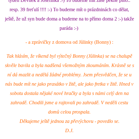
týden Devilek a Josefínka :-) To budeme mít zase pěkně plno..
resp. 39 freťulí !!!! :-) To budeme mít o prázdninách co dělat,
NATÁČENÍ V TELEVIZI
ještě, že už syn bude doma a budeme na to přímo doma 2 :-) takže
paráda :-)
AKCE
- a zprávičky z domova od Jůlinky (Bonny) :
SLUŽBY
Tak hlásím, že víkend byl výtečný Bonny (Jůlinka) se na chalupě
skvěle bavila a byla nadšená všemožným zkoumáním. Krásně se s
HISTORIE - 2010 - 2020
ní dá mazlit a nedělá žádné problémy. Jsem přesvědčen, že se u
nás bude mít ne jako prasátko v žitě, ale jako fretka v žitě. Hned v
sobotu dostala nějaké nové hračky a byla s námi celý den na
JAK NÁM POMOCI - POMÁHAJÍ NÁM :-)
zahradě. Chodili jsme a rajtovali po zahradě. V neděli cestu
domů celou prospala.
Děkujeme ještě jednou za převýchovu - povedlo se.
Fretky Boleslav, z.s.
D.J.
Trnová 15