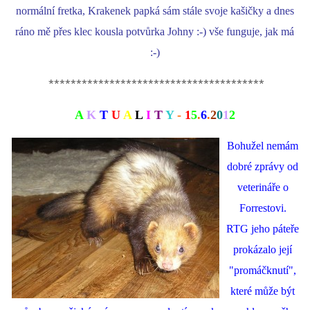
normální fretka, Krakenek papká sám stále svoje kašičky a dnes
ráno mě přes klec kousla potvůrka Johny :-) vše funguje, jak má
:-)
***************************************
A
K
T
U
A
L
I
T
Y
-
1
5
.
6
.
2
0
1
2
Bohužel nemám
dobré zprávy od
veterináře o
Forrestovi.
RTG jeho páteře
prokázalo její
"promáčknutí",
které může být