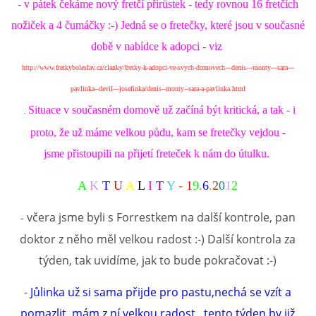
- v pátek čekáme nový fretčí přírůstek - tedy rovnou 16 fretčích
nožiček a 4 čumáčky :-) Jedná se o fretečky, které jsou v současné
době v nabídce k adopci - viz
http://www.fretkyboleslav.cz/clanky/fretky-k-adopci-ve-svych-domovech---denis---monty---sara---
pavlinka--devil---josefinka/denis--monty--sara-a-pavlinka.html
Situace v současném domově už začíná být kritická, a tak - i
.
proto, že už máme velkou půdu, kam se fretečky vejdou -
jsme přistoupili na přijetí freteček k nám do útulku.
A
K
T
U
A
L
I
T
Y
-
1
9
.
6
.
2
0
1
2
včera jsme byli s Forrestkem na další kontrole, pan
-
doktor z něho měl velkou radost :-) Další kontrola za
týden, tak uvidíme, jak to bude pokračovat :-)
-
Jůlinka už si sama přijde pro pastu,nechá se vzít a
pomazlit, mám z ní velkou radost.. tento týden by již