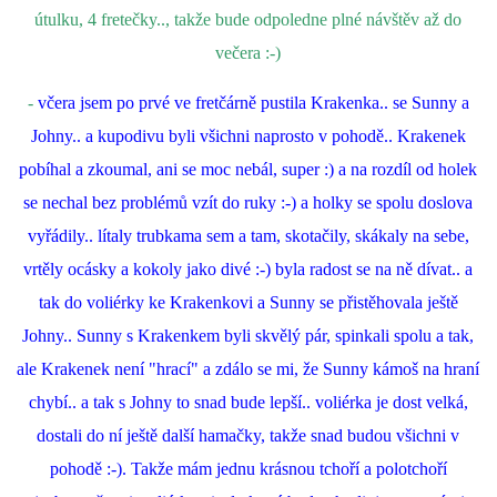
útulku, 4 fretečky.., takže bude odpoledne plné návštěv až do
večera :-)
-
včera jsem po prvé ve fretčárně pustila Krakenka.. se Sunny a
Johny.. a kupodivu byli všichni naprosto v pohodě.. Krakenek
pobíhal a zkoumal, ani se moc nebál, super :) a na rozdíl od holek
se nechal bez problémů vzít do ruky :-) a holky se spolu doslova
vyřádily.. lítaly trubkama sem a tam, skotačily, skákaly na sebe,
vrtěly ocásky a kokoly jako divé :-) byla radost se na ně dívat.. a
tak do voliérky ke Krakenkovi a Sunny se přistěhovala ještě
Johny.. Sunny s Krakenkem byli skvělý pár, spinkali spolu a tak,
ale Krakenek není "hrací" a zdálo se mi, že Sunny kámoš na hraní
chybí.. a tak s Johny to snad bude lepší.. voliérka je dost velká,
dostali do ní ještě další hamačky, takže snad budou všichni v
pohodě :-). Takže mám jednu krásnou tchoří a polotchoří