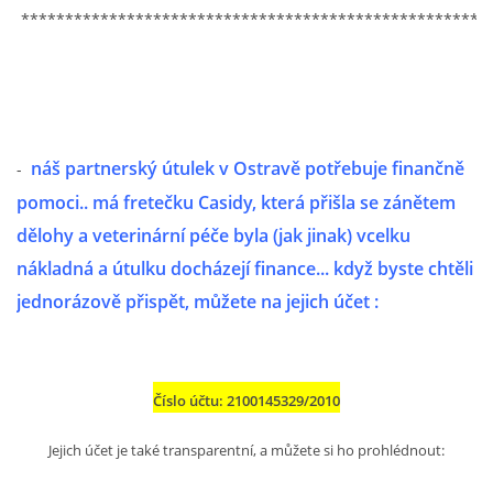
294 25 Katusice
*****************************************************
602 692 130
info@fretkyboleslav.cz
© 2026 eStránky.cz
|
RSS
|
WebSlice
|
Tisk
|
Aktualizováno: 1. 8. 2026
|
Nahoru ↑
náš partnerský útulek v Ostravě potřebuje finančně
-
pomoci.. má fretečku Casidy, která přišla se zánětem
dělohy a veterinární péče byla (jak jinak) vcelku
nákladná a útulku docházejí finance... když byste chtěli
jednorázově přispět, můžete na jejich účet :
Číslo účtu: 2100145329/2010
Jejich účet je také transparentní, a můžete si ho prohlédnout: