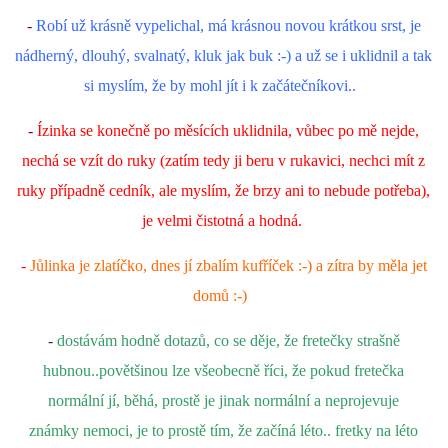
-
Robí už krásně vypelichal, má krásnou novou krátkou srst, je
nádherný, dlouhý, svalnatý, kluk jak buk :-) a už se i uklidnil a tak
si myslím, že by mohl jít i k začátečníkovi..
-
Ízinka se konečně po měsících uklidnila, vůbec po mě nejde,
nechá se vzít do ruky (zatím tedy ji beru v rukavici, nechci mít z
ruky případně cedník, ale myslím, že brzy ani to nebude potřeba),
je velmi čistotná a hodná.
-
Jůlinka je zlatíčko, dnes jí zbalím kufříček :-) a zítra by měla jet
domů :-)
-
dostávám hodně dotazů, co se děje, že fretečky strašně
hubnou..povětšinou lze všeobecně říci, že pokud fretečka
normální jí, běhá, prostě je jinak normální a neprojevuje
známky nemoci, je to prostě tím, že začíná léto.. fretky na léto