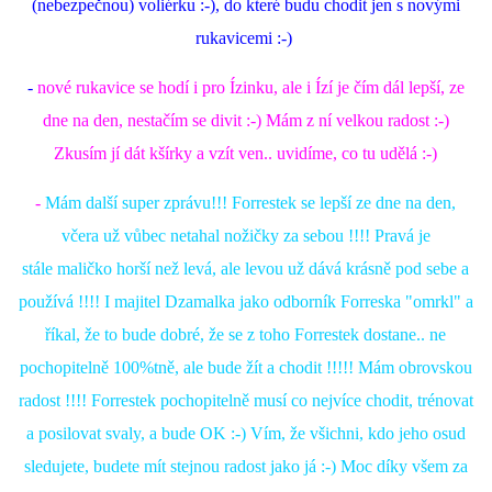
(nebezpečnou) voliérku :-), do které budu chodit jen s novými
rukavicemi :-)
-
nové
rukavice se hodí i pro Ízinku, ale i Ízí je čím dál lepší, ze
dne na den, nestačím se divit :-) Mám z ní velkou radost :-)
Zkusím jí dát kšírky a vzít ven.. uvidíme, co tu udělá :-)
-
Mám další super zprávu!!! Forrestek se lepší ze dne na den,
včera už vůbec netahal nožičky za sebou !!!! Pravá je
stále maličko horší než levá, ale levou už dává krásně pod sebe a
používá !!!! I majitel Dzamalka jako odborník Forreska "omrkl" a
říkal, že to bude dobré, že se z toho Forrestek dostane.. ne
pochopitelně 100%tně, ale bude žít a chodit !!!!! Mám obrovskou
radost !!!! Forrestek pochopitelně musí co nejvíce chodit, trénovat
a posilovat svaly, a bude OK :-) Vím, že všichni, kdo jeho osud
sledujete, budete mít stejnou radost jako já :-) Moc díky všem za