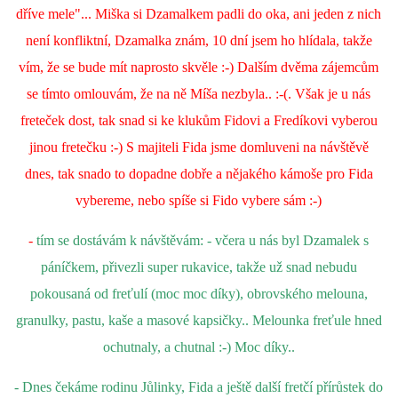
dříve mele"... Miška si Dzamalkem padli do oka, ani jeden z nich
není konfliktní, Dzamalka znám, 10 dní jsem ho hlídala, takže
vím, že se bude mít naprosto skvěle :-) Dalším dvěma zájemcům
se tímto omlouvám, že na ně Míša nezbyla.. :-(. Však je u nás
freteček dost, tak snad si ke klukům Fidovi a Fredíkovi vyberou
jinou fretečku :-) S majiteli Fida jsme domluveni na návštěvě
dnes, tak snado to dopadne dobře a nějakého kámoše pro Fida
vybereme, nebo spíše si Fido vybere sám :-)
-
tím se dostávám k návštěvám: - včera u nás byl Dzamalek s
páníčkem, přivezli super rukavice, takže už snad nebudu
pokousaná od freťulí (moc moc díky), obrovského melouna,
granulky, pastu, kaše a masové kapsičky.. Melounka freťule hned
ochutnaly, a chutnal :-) Moc díky..
- Dnes čekáme rodinu Jůlinky, Fida a ještě další fretčí přírůstek do