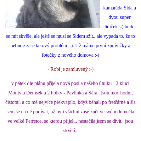
kamaráda Sida a
dvou super
lidiček :-) bude
se mít skvěle, ale ještě se musí se Sidem sžít.. ale vypadá to, že to
nebude zase takový problém :-). Už máme první zprávičky a
fotečky z nového domova :-)
-
Robí je zamluvený :-)
-
v pátek dle plánu přijela nová posila našeho útulku - 2 kluci -
Monty a Denísek a 2 holky - Pavlínka a Sára.. jsou moc hodní,
čistotní, a co mě nejvíce překvapilo, když běhali po fretčárně a šla
jsem se na ně podívat, už byli všichni zase zpět ve svém domečku
ve velké Ferretce, se kterou přijeli.. nestačila jsem se divit.. jsou
skvělí..