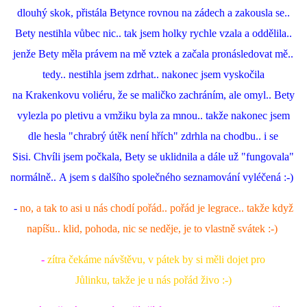
dlouhý skok, přistála Betynce rovnou na zádech a zakousla se..
Bety nestihla vůbec nic.. tak jsem holky rychle vzala a oddělila..
jenže Bety měla právem na mě vztek a začala pronásledovat mě..
tedy.. nestihla jsem zdrhat.. nakonec jsem vyskočila
na Krakenkovu voliéru, že se maličko zachráním, ale omyl.. Bety
vylezla po pletivu a vmžiku byla za mnou.. takže nakonec jsem
dle hesla "chrabrý útěk není hřích" zdrhla na chodbu.. i se
Sisi. Chvíli jsem počkala, Bety se uklidnila a dále už "fungovala"
normálně.. A jsem s dalšího společného seznamování vyléčená :-)
-
no, a tak to asi u nás chodí pořád.. pořád je legrace.. takže když
napíšu.. klid, pohoda, nic se neděje, je to vlastně svátek :-)
-
zítra čekáme návštěvu, v pátek by si měli dojet pro
Jůlinku, takže je u nás pořád živo :-)