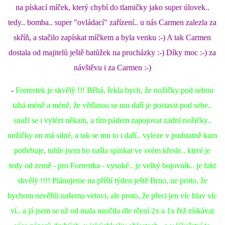
na pískací míček, který chybí do tlamičky jako super úlovek..
tedy.. bomba.. super "ovládací" zařízení.. u nás Carmen zalezla za
skříň, a stačilo zapískat míčkem a byla venku :-) A tak Carmen
dostala od majitelů ještě batůžek na procházky :-) Díky moc :-) za
návštěvu i za Carmen :-)
-
Forrestek je skvělý !!! Běhá, řekla bych, že nožičky pod sebou
tahá méně a méně, že většinou se mu daří je postavit pod sebe..
snaží se i vylézt někam, a tím pádem zapojovat zadní nožičky..
nožičky on má silné, a tak se mu to i daří.. vyleze v podstatně kam
potřebuje, tuhle jsem ho našla spinkat ve svém křesle.. které je
tedy od země - pro Forrestka - vysoké.. je velký bojovník.. je fakt
skvělý !!!! Plánujeme na příští týden ještě Brno, ne proto, že
bychom nevěřili našemu vetovi, ale proto, že přeci jen víc hlav víc
ví.. a já jsem se už od mala naučila dle rčení 2x a 1x řež získávat