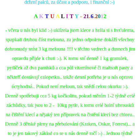
držení palců, za účast a podporu, i finanční :-)
A
K
T
U
A
L
I
T
Y
-
21
.
6
.
2
0
1
2
- včera u nás byl klid :-) uklízela jsem klece a hrála si s freťulema,
spapkali druhou část melouna, za jedno odpolene dokáží všechny
dohromady sníst 3 kg melouna !!!! v těchto vedrech a dusnech jim
opravdu přijde k chuti :-). K tomu sní denně 1 kg granulek,
pytlíček až dva pamlsků a cca půl vitamínové či maltsoft pasty a
někteří dostávají calopetku.. takže denní potřeba je u nás opravu
úctyhodná.. Pokud není meloun, tak snědí celou okurku :-).
Denně spotřebuji cca 5 kg kočkolitu, pokud měním 1-2 týdně celé
záchůdky, tak jsou to 2 - 10kg pytle, k tomu celé balní ubrousků
na čištění klecí a nějaký ten přípravek na čistění klecí bez chloru..
Denně 3 dětské pleny na přebalování (Kraken, Oskar, Forrest)... a
to je jen takový základ co se u nás denně točí :-) . Jednou týdně