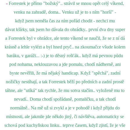
-
Forrestek je přímo "božský".. strávil se mnou opět celý víkend,
venku na zahradě, doma.. Venku už je to s ním "horší" -
když jsem neměla čas za ním pořád chodit - nechci mu
dávat kšírky, tak jsem ho dávala do ohrádky.. první dva dny super
a Forrestek byl v ohrádce, ale tento víkend se naučil, že se z ní dá
krásně a lehle vylézt a byl hned pryč.. na zkoumačce všude kolem
baráku, v garáži... :-) je to děsný rošťák.. když má pevnou půdu
pod nohama, neklouzavou a jde pomalu, chodí nádherně, ani
byste nevěřili, že má nějaký handicap. Když "spěchá", zadní
nožičky nestíhají, a tak Forrestek běží po předních a zadní prostě
táhne, ale "utíká" tak rychle, že mu sotva stačím.. vyloženě mu to
nevadí.. Doma chodí spořádaně, pomaličku, a tak chodí
normálně.. Na mě už si zvykl a je v pohodě i když přijdu do
místnosti, ale jakmile jde někdo jiný, či návštěva, automaticky se
schová pod kuchyňskou linku.. teprve časem, když zjistí, že je vše