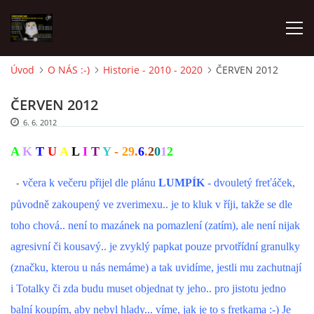
Úvod
O NÁS :-)
Historie - 2010 - 2020
ČERVEN 2012
AKTUALITY
ČERVEN 2012
6. 6. 2012
FRETKY V ÚTULKU
A
K
T
U
A
L
I
T
Y
-
29
.
6
.
2
0
1
2
K ADOPCI
-
včera k večeru přijel dle plánu
LUMPÍK
- dvouletý freťáček,
původně zakoupený ve zverimexu.. je to kluk v říji, takže se dle
V PÉČI
toho chová.. není to mazánek na pomazlení (zatím), ale není nijak
agresivní či kousavý.. je zvyklý papkat pouze prvotřídní granulky
VIRTUÁLNÍ ADOPCE
(značku, kterou u nás nemáme) a tak uvidíme, jestli mu zachutnají
i Totalky či zda budu muset objednat ty jeho.. pro jistotu jedno
V NOVÝCH DOMOVECH
balní koupím, aby nebyl hlady... víme, jak je to s fretkama :-) Je