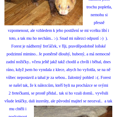
trochu popletla,
nemohu si
přesně
vzpomenout, ale vzhledem k jeho postižení se mi vcelku líbí i
toto, a tak mu ho nechám.. :-). Snad mi nálezci odpustí :-) ).
Forest je nádherný freťáček, v říji, pravděpodobně loňské
podzimní mimino.. Je poměrně dlouhý, hubený, a má nemocné
zadní nožičky.. včera ještě jakž takž chodil a chvíli i běhal, dnes
ráno, když jsem ho vyndala z klece, abych ho vyfotila, se na ně
vůbec nepostavil a tahal je za sebou.. žalostný pohled :-(. Forest
se našel tak, že k nálezcům, kteří byli na procházce se svými
2 fretečkami, se prostě přidal.. tak si ho vzali domů.. vyvěsili
všude letáčky, dali inzeráty, ale
původní majitel se neozval.. a tak
mu chtěli i
poskytnout