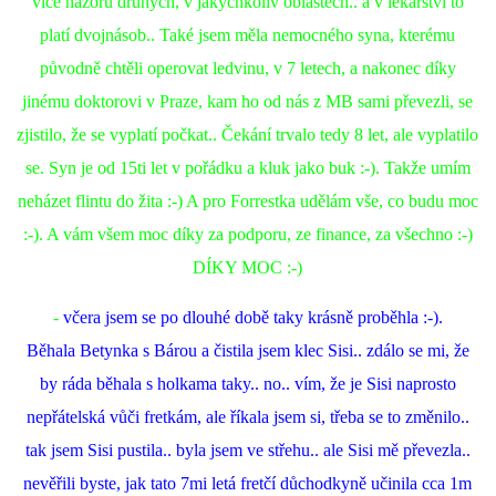
více názorů druhých, v jakýchkoliv oblastech.. a v lékařství to
platí dvojnásob.. Také jsem měla nemocného syna, kterému
původně chtěli operovat ledvinu, v 7 letech, a nakonec díky
jinému doktorovi v Praze, kam ho od nás z MB sami převezli, se
zjistilo, že se vyplatí počkat.. Čekání trvalo tedy 8 let, ale vyplatilo
se. Syn je od 15ti let v pořádku a kluk jako buk :-). Takže umím
neházet flintu do žita :-) A pro Forrestka udělám vše, co budu moc
:-). A vám všem moc díky za podporu, ze finance, za všechno :-)
DÍKY MOC :-)
-
včera jsem se po dlouhé době taky krásně proběhla :-).
Běhala Betynka s Bárou a čistila jsem klec Sisi.. zdálo se mi, že
by ráda běhala s holkama taky.. no.. vím, že je Sisi naprosto
nepřátelská vůči fretkám, ale říkala jsem si, třeba se to změnilo..
tak jsem Sisi pustila.. byla jsem ve střehu.. ale Sisi mě převezla..
nevěřili byste, jak tato 7mi letá fretčí důchodkyně učinila cca 1m