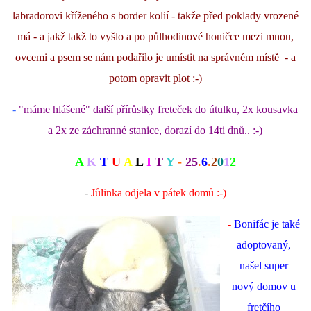
labradorovi kříženého s border kolií - takže před poklady vrozené
má - a jakž takž to vyšlo a po půlhodinové honičce mezi mnou,
ovcemi a psem se nám podařilo je umístit na správném místě - a
potom opravit plot :-)
-
"máme hlášené" další přírůstky freteček do útulku, 2x kousavka
a 2x ze záchranné stanice, dorazí do 14ti dnů.. :-)
A
K
T
U
A
L
I
T
Y
-
25
.
6
.
2
0
1
2
-
Jůlinka odjela v pátek domů :-)
-
Bonifác je také
adoptovaný,
našel super
nový domov u
fretčího