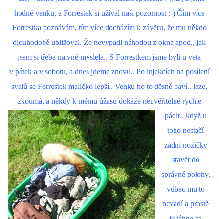
hodně venku, a Forrestek si užíval naši pozornost :-) Čím více
Forrestka poznávám, tím více docházím k závěru, že mu někdo
dlouhodobě ubližoval. Že nevypadl náhodou z okna apod., jak
jsem si třeba naivně myslela.. S Forrestkem jsme byli u veta
v pátek a v sobotu, a dnes jdeme znovu.. Po injekcích na posílení
svalů se Forrestek maličko lepší.. Venku ho to děsně baví.. leze,
zkoumá, a někdy k mému úžasu
dokáže neuvěřitelně rychle
pádit.. když u
toho nestačí
zadní nožičky
stavět do
správné polohy,
vůbec mu to
nevadí a prostě
je táhne za