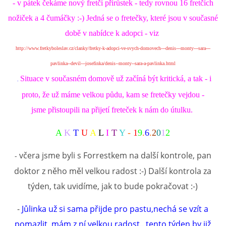
- v pátek čekáme nový fretčí přírůstek - tedy rovnou 16 fretčích
nožiček a 4 čumáčky :-) Jedná se o fretečky, které jsou v současné
době v nabídce k adopci - viz
http://www.fretkyboleslav.cz/clanky/fretky-k-adopci-ve-svych-domovech---denis---monty---sara---
pavlinka--devil---josefinka/denis--monty--sara-a-pavlinka.html
Situace v současném domově už začíná být kritická, a tak - i
.
proto, že už máme velkou půdu, kam se fretečky vejdou -
jsme přistoupili na přijetí freteček k nám do útulku.
A
K
T
U
A
L
I
T
Y
-
1
9
.
6
.
2
0
1
2
včera jsme byli s Forrestkem na další kontrole, pan
-
doktor z něho měl velkou radost :-) Další kontrola za
týden, tak uvidíme, jak to bude pokračovat :-)
-
Jůlinka už si sama přijde pro pastu,nechá se vzít a
pomazlit, mám z ní velkou radost.. tento týden by již