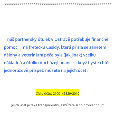
294 25 Katusice
*****************************************************
602 692 130
info@fretkyboleslav.cz
© 2026 eStránky.cz
|
RSS
|
WebSlice
|
Tisk
|
Aktualizováno: 1. 8. 2026
|
Nahoru ↑
náš partnerský útulek v Ostravě potřebuje finančně
-
pomoci.. má fretečku Casidy, která přišla se zánětem
dělohy a veterinární péče byla (jak jinak) vcelku
nákladná a útulku docházejí finance... když byste chtěli
jednorázově přispět, můžete na jejich účet :
Číslo účtu: 2100145329/2010
Jejich účet je také transparentní, a můžete si ho prohlédnout: