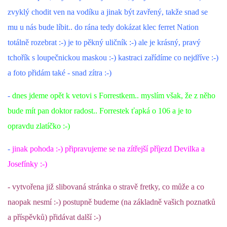
zvyklý chodit ven na vodíku a jinak být zavřený, takže snad se
DFD - DOMOV FRETČÍCH DŮCHODCŮ
mu u nás bude líbit.. do rána tedy dokázat klec ferret Nation
totálně rozebrat :-) je to pěkný uličník :-) ale je krásný, pravý
tchořík s loupečnickou maskou :-) kastraci zařídíme co nejdříve :-)
PODMÍNKY PŘEVZETÍ FRETKY.
a foto přidám také - snad zítra :-)
-
dnes jdeme opět k vetovi s Forrestkem.. myslím však, že z něho
O FRETCE
bude mít pan doktor radost.. Forrestek ťapká o 106 a je to
opravdu zlatíčko :-)
O FRETCE
-
jinak pohoda :-) připravujeme se na zítřejší příjezd Devilka a
Josefínky :-)
PÉČE O FRETKU
- vytvořena již slibovaná stránka o stravě fretky, co může a co
CHCI SI POŘÍDIT FRETKU
naopak nesmí :-) postupně budeme (na základně vašich poznatků
a příspěvků) přidávat další :-)