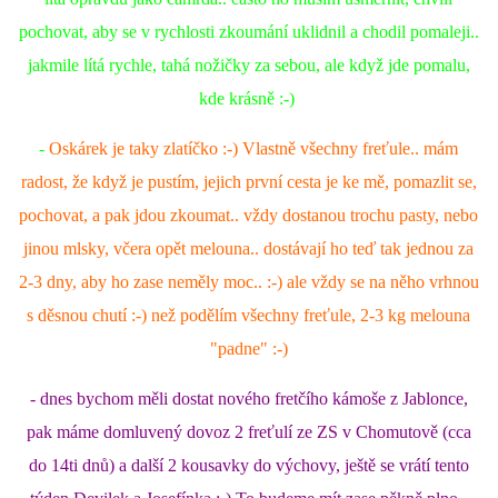
pochovat, aby se v rychlosti zkoumání uklidnil a chodil pomaleji..
E - S H O P
jakmile lítá rychle, tahá nožičky za sebou, ale když jde pomalu,
kde krásně :-)
HISTORIE 2022
-
Oskárek je taky zlatíčko :-) Vlastně všechny freťule.. mám
radost, že když je pustím, jejich první cesta je ke mě, pomazlit se,
O NÁS :-)
pochovat, a pak jdou zkoumat.. vždy dostanou trochu pasty, nebo
jinou mlsky, včera opět melouna.. dostávají ho teď tak jednou za
VÝROČNÍ ZPRÁVY
2-3 dny, aby ho zase neměly moc.. :-) ale vždy se na něho vrhnou
s děsnou chutí :-) než podělím všechny freťule, 2-3 kg melouna
KONTAKT
"padne" :-)
- dnes bychom měli dostat nového fretčího kámoše z Jablonce,
JAK NÁM POMOCI
pak máme domluvený dovoz 2 freťulí ze ZS v Chomutově (cca
do 14ti dnů) a další 2 kousavky do výchovy, ještě se vrátí tento
NAPSALI O NÁS