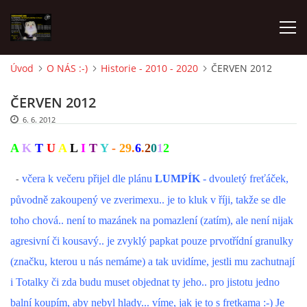
Úvod
O NÁS :-)
Historie - 2010 - 2020
ČERVEN 2012
AKTUALITY
ČERVEN 2012
6. 6. 2012
FRETKY V ÚTULKU
A
K
T
U
A
L
I
T
Y
-
29
.
6
.
2
0
1
2
K ADOPCI
-
včera k večeru přijel dle plánu
LUMPÍK
- dvouletý freťáček,
původně zakoupený ve zverimexu.. je to kluk v říji, takže se dle
V PÉČI
toho chová.. není to mazánek na pomazlení (zatím), ale není nijak
agresivní či kousavý.. je zvyklý papkat pouze prvotřídní granulky
VIRTUÁLNÍ ADOPCE
(značku, kterou u nás nemáme) a tak uvidíme, jestli mu zachutnají
i Totalky či zda budu muset objednat ty jeho.. pro jistotu jedno
V NOVÝCH DOMOVECH
balní koupím, aby nebyl hlady... víme, jak je to s fretkama :-) Je