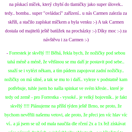
na pískací míček, který chybí do tlamičky jako super úlovek..
tedy.. bomba.. super "ovládací" zařízení.. u nás Carmen zalezla za
skříň, a stačilo zapískat míčkem a byla venku :-) A tak Carmen
dostala od majitelů ještě batůžek na procházky :-) Díky moc :-) za
návštěvu i za Carmen :-)
-
Forrestek je skvělý !!! Běhá, řekla bych, že nožičky pod sebou
tahá méně a méně, že většinou se mu daří je postavit pod sebe..
snaží se i vylézt někam, a tím pádem zapojovat zadní nožičky..
nožičky on má silné, a tak se mu to i daří.. vyleze v podstatně kam
potřebuje, tuhle jsem ho našla spinkat ve svém křesle.. které je
tedy od země - pro Forrestka - vysoké.. je velký bojovník.. je fakt
skvělý !!!! Plánujeme na příští týden ještě Brno, ne proto, že
bychom nevěřili našemu vetovi, ale proto, že přeci jen víc hlav víc
ví.. a já jsem se už od mala naučila dle rčení 2x a 1x řež získávat