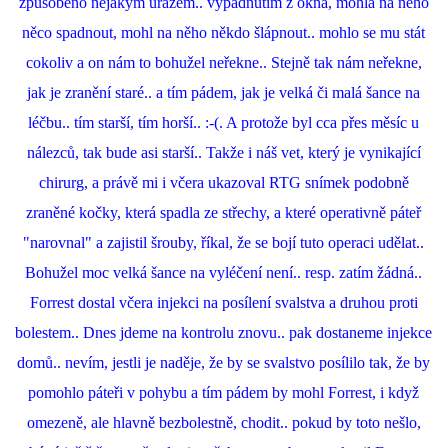
způsobeno nějakým úrazem.. vypadnutím z okna, mohla na něho
něco spadnout, mohl na něho někdo šlápnout.. mohlo se mu stát
cokoliv a on nám to bohužel neřekne.. Stejně tak nám neřekne,
jak je zranění staré.. a tím pádem, jak je velká či malá šance na
léčbu.. tím starší, tím horší.. :-(. A protože byl cca přes měsíc u
nálezců, tak bude asi starší.. Takže i náš vet, který je vynikající
chirurg, a právě mi i včera ukazoval RTG snímek podobně
zraněné kočky, která spadla ze střechy, a které operativně páteř
"narovnal" a zajistil šrouby, říkal, že se bojí tuto operaci udělat..
Bohužel moc velká šance na vyléčení není.. resp. zatím žádná..
Forrest dostal včera injekci na posílení svalstva a druhou proti
bolestem.. Dnes jdeme na kontrolu znovu.. pak dostaneme injekce
domů.. nevím, jestli je naděje, že by se svalstvo posílilo tak, že by
pomohlo páteři v pohybu a tím pádem by mohl Forrest, i když
omezeně, ale hlavně bezbolestně, chodit.. pokud by toto nešlo,