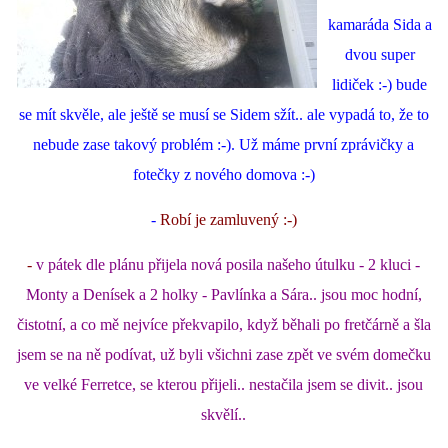
kamaráda Sida a
dvou super
lidiček :-) bude
se mít skvěle, ale ještě se musí se Sidem sžít.. ale vypadá to, že to
nebude zase takový problém :-). Už máme první zprávičky a
fotečky z nového domova :-)
-
Robí je zamluvený :-)
-
v pátek dle plánu přijela nová posila našeho útulku - 2 kluci -
Monty a Denísek a 2 holky - Pavlínka a Sára.. jsou moc hodní,
čistotní, a co mě nejvíce překvapilo, když běhali po fretčárně a šla
jsem se na ně podívat, už byli všichni zase zpět ve svém domečku
ve velké Ferretce, se kterou přijeli.. nestačila jsem se divit.. jsou
skvělí..