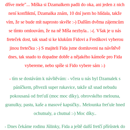
dříve mele"... Miška si Dzamalkem padli do oka, ani jeden z nich
není konfliktní, Dzamalka znám, 10 dní jsem ho hlídala, takže
vím, že se bude mít naprosto skvěle :-) Dalším dvěma zájemcům
se tímto omlouvám, že na ně Míša nezbyla.. :-(. Však je u nás
freteček dost, tak snad si ke klukům Fidovi a Fredíkovi vyberou
jinou fretečku :-) S majiteli Fida jsme domluveni na návštěvě
dnes, tak snado to dopadne dobře a nějakého kámoše pro Fida
vybereme, nebo spíše si Fido vybere sám :-)
-
tím se dostávám k návštěvám: - včera u nás byl Dzamalek s
páníčkem, přivezli super rukavice, takže už snad nebudu
pokousaná od freťulí (moc moc díky), obrovského melouna,
granulky, pastu, kaše a masové kapsičky.. Melounka freťule hned
ochutnaly, a chutnal :-) Moc díky..
- Dnes čekáme rodinu Jůlinky, Fida a ještě další fretčí přírůstek do