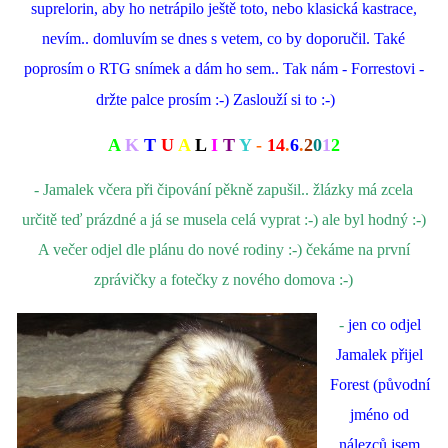
suprelorin, aby ho netrápilo ještě toto, nebo klasická kastrace,
nevím.. domluvím se dnes s vetem, co by doporučil. Také
poprosím o RTG snímek a dám ho sem.. Tak nám - Forrestovi -
držte palce prosím :-) Zaslouží si to :-)
A
K
T
U
A
L
I
T
Y
-
14
.
6
.
2
0
1
2
- Jamalek včera při čipování pěkně zapušil.. žlázky má zcela
určitě teď prázdné a já se musela celá vyprat :-) ale byl hodný :-)
A večer odjel dle plánu do nové rodiny :-) čekáme na první
zprávičky a fotečky z nového domova :-)
-
jen co odjel
Jamalek přijel
Forest (původní
jméno od
nálezců jsem