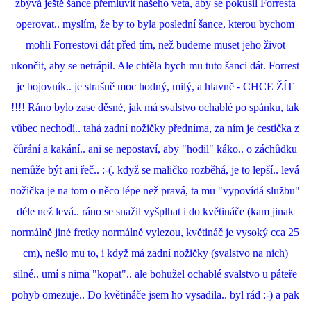
zbývá ještě šance přemluvit našeho veta, aby se pokusil Forresta
operovat.. myslím, že by to byla poslední šance, kterou bychom
mohli Forrestovi dát před tím, než budeme muset jeho život
ukončit, aby se netrápil. Ale chtěla bych mu tuto šanci dát. Forrest
je bojovník.. je strašně moc hodný, milý, a hlavně - CHCE ŽÍT
!!!! Ráno bylo zase děsné, jak má svalstvo ochablé po spánku, tak
vůbec nechodí.. tahá zadní nožičky předníma, za ním je cestička z
čůrání a kakání.. ani se nepostaví, aby "hodil" káko.. o záchůdku
nemůže být ani řeč.. :-(. když se maličko rozběhá, je to lepší.. levá
nožička je na tom o něco lépe než pravá, ta mu "vypovídá službu"
déle než levá.. ráno se snažil vyšplhat i do květináče (kam jinak
normálně jiné fretky normálně vylezou, květináč je vysoký cca 25
cm), nešlo mu to, i když má zadní nožičky (svalstvo na nich)
silné.. umí s nima "kopat".. ale bohužel ochablé svalstvo u páteře
pohyb omezuje.. Do květináče jsem ho vysadila.. byl rád :-) a pak