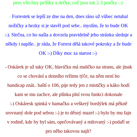
peru všechny pelíšky a dečky, což jsou tak 2-3 pračky :-)
-
Forrestek se lepší ze dne na den, dnes ráno už vůbec netahal
nožičky a hezky si je stavěl pod sebe.. myslím, že to bude OK
:-). Slečna, co ho našla a dovzela pravidelně jeho stránku sleduje a
někdy i napíše.. je ráda, že Forrest dělá takové pokroky a že bude
OK :-) Díky moc za starost :-)
-
Os
kárek je už taky OK, hlavičku má maličko na stranu, ale jinak
co se chování a denního režimu týče, na něm není ho
handicap znát.. baští o 106, pije tedy jen z mističky a káko hodí
kam se mu zachce, ale plínka plní svou funkci dokonale
:-) Oskáresk spinká v hamačku a veškerý bordýlek má pěkně
srovnaný dole pod sebou :-) je to děsný mazel :-) bylo by mu fajn
v rodině, kde by byl sám, opečovávaný a milovaný :-) podaří se
pro něho takovou najít?