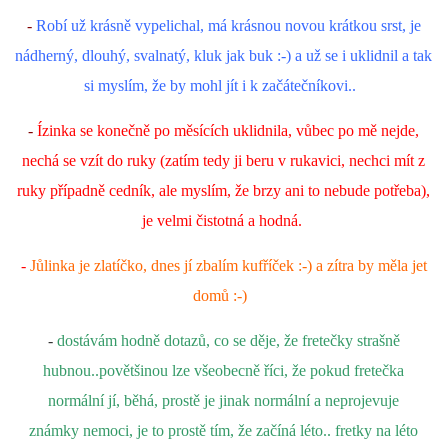
-
Robí už krásně vypelichal, má krásnou novou krátkou srst, je
nádherný, dlouhý, svalnatý, kluk jak buk :-) a už se i uklidnil a tak
si myslím, že by mohl jít i k začátečníkovi..
-
Ízinka se konečně po měsících uklidnila, vůbec po mě nejde,
nechá se vzít do ruky (zatím tedy ji beru v rukavici, nechci mít z
ruky případně cedník, ale myslím, že brzy ani to nebude potřeba),
je velmi čistotná a hodná.
-
Jůlinka je zlatíčko, dnes jí zbalím kufříček :-) a zítra by měla jet
domů :-)
-
dostávám hodně dotazů, co se děje, že fretečky strašně
hubnou..povětšinou lze všeobecně říci, že pokud fretečka
normální jí, běhá, prostě je jinak normální a neprojevuje
známky nemoci, je to prostě tím, že začíná léto.. fretky na léto