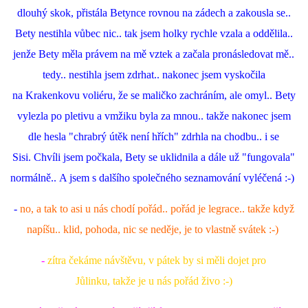
dlouhý skok, přistála Betynce rovnou na zádech a zakousla se..
Bety nestihla vůbec nic.. tak jsem holky rychle vzala a oddělila..
jenže Bety měla právem na mě vztek a začala pronásledovat mě..
tedy.. nestihla jsem zdrhat.. nakonec jsem vyskočila
na Krakenkovu voliéru, že se maličko zachráním, ale omyl.. Bety
vylezla po pletivu a vmžiku byla za mnou.. takže nakonec jsem
dle hesla "chrabrý útěk není hřích" zdrhla na chodbu.. i se
Sisi. Chvíli jsem počkala, Bety se uklidnila a dále už "fungovala"
normálně.. A jsem s dalšího společného seznamování vyléčená :-)
-
no, a tak to asi u nás chodí pořád.. pořád je legrace.. takže když
napíšu.. klid, pohoda, nic se neděje, je to vlastně svátek :-)
-
zítra čekáme návštěvu, v pátek by si měli dojet pro
Jůlinku, takže je u nás pořád živo :-)