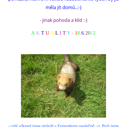
měla jít domů..:-)
-
jinak pohoda a klid :-)
A
K
T
U
A
L
I
T
Y
-
1
8
.
6
.
2
0
1
2
-
celý víkend jsme strávili s Forrestkem společně :-). Byli jsme