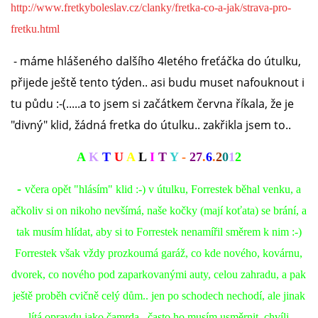
VÝCHOVA FRETKY
http://www.fretkyboleslav.cz/clanky/fretka-co-a-jak/strava-pro-
fretku.html
NEMOCI FRETEK
- máme hlášeného dalšího 4letého freťáčka do útulku,
přijede ještě tento týden.. asi budu muset nafouknout i
JAK FRETKA BYDLÍ
tu půdu :-(.....a to jsem si začátkem června říkala, že je
"divný" klid, žádná fretka do útulku.. zakřikla jsem to..
CESTOVÁNÍ S FRETKOU
A
K
T
U
A
L
I
T
Y
-
27
.
6
.
2
0
1
2
JEDNA ČÍ VÍCE FRETEK?
-
včera opět "hlásím" klid :-) v útulku, Forrestek běhal venku, a
ačkoliv si on nikoho nevšímá, naše kočky (mají koťata) se brání, a
KASTRACE
tak musím hlídat, aby si to Forrestek nenamířil směrem k nim :-)
Forrestek však vždy prozkoumá garáž, co kde nového, kovárnu,
STRAVA
dvorek, co nového pod zaparkovanými auty, celou zahradu, a pak
ještě proběh cvičně celý dům.. jen po schodech nechodí, ale jinak
PODPORA
lítá opravdu jako čamrda.. často ho musím usměrnit, chvíli