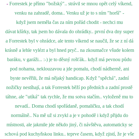
-
Forrestek je přímo "božský".. strávil se mnou opět celý víkend,
venku na zahradě, doma.. Venku už je to s ním "horší" -
když jsem neměla čas za ním pořád chodit - nechci mu
dávat kšírky, tak jsem ho dávala do ohrádky.. první dva dny super
a Forrestek byl v ohrádce, ale tento víkend se naučil, že se z ní dá
krásně a lehle vylézt a byl hned pryč.. na zkoumačce všude kolem
baráku, v garáži... :-) je to děsný rošťák.. když má pevnou půdu
pod nohama, neklouzavou a jde pomalu, chodí nádherně, ani
byste nevěřili, že má nějaký handicap. Když "spěchá", zadní
nožičky nestíhají, a tak Forrestek běží po předních a zadní prostě
táhne, ale "utíká" tak rychle, že mu sotva stačím.. vyloženě mu to
nevadí.. Doma chodí spořádaně, pomaličku, a tak chodí
normálně.. Na mě už si zvykl a je v pohodě i když přijdu do
místnosti, ale jakmile jde někdo jiný, či návštěva, automaticky se
schová pod kuchyňskou linku.. teprve časem, když zjistí, že je vše