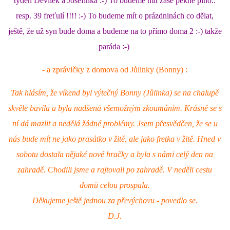
týden Devilek a Josefínka :-) To budeme mít zase pěkně plno..
resp. 39 freťulí !!!! :-) To budeme mít o prázdninách co dělat,
NATÁČENÍ V TELEVIZI
ještě, že už syn bude doma a budeme na to přímo doma 2 :-) takže
paráda :-)
AKCE
- a zprávičky z domova od Jůlinky (Bonny) :
SLUŽBY
Tak hlásím, že víkend byl výtečný Bonny (Jůlinka) se na chalupě
skvěle bavila a byla nadšená všemožným zkoumáním. Krásně se s
HISTORIE - 2010 - 2020
ní dá mazlit a nedělá žádné problémy. Jsem přesvědčen, že se u
nás bude mít ne jako prasátko v žitě, ale jako fretka v žitě. Hned v
sobotu dostala nějaké nové hračky a byla s námi celý den na
JAK NÁM POMOCI - POMÁHAJÍ NÁM :-)
zahradě. Chodili jsme a rajtovali po zahradě. V neděli cestu
domů celou prospala.
Děkujeme ještě jednou za převýchovu - povedlo se.
Fretky Boleslav, z.s.
D.J.
Trnová 15