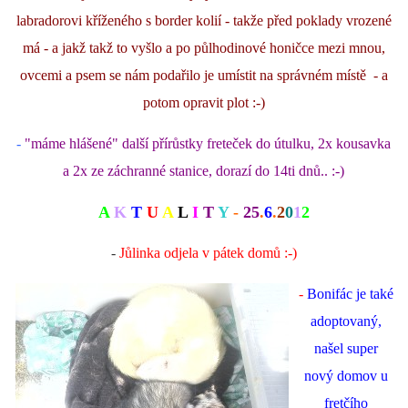
labradorovi kříženého s border kolií - takže před poklady vrozené
má - a jakž takž to vyšlo a po půlhodinové honičce mezi mnou,
ovcemi a psem se nám podařilo je umístit na správném místě - a
potom opravit plot :-)
-
"máme hlášené" další přírůstky freteček do útulku, 2x kousavka
a 2x ze záchranné stanice, dorazí do 14ti dnů.. :-)
A
K
T
U
A
L
I
T
Y
-
25
.
6
.
2
0
1
2
-
Jůlinka odjela v pátek domů :-)
-
Bonifác je také
adoptovaný,
našel super
nový domov u
fretčího