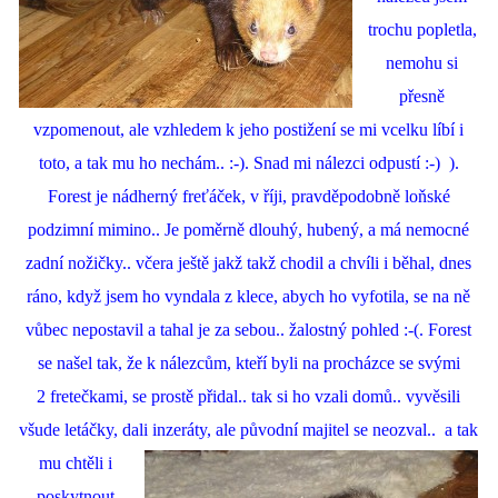
trochu popletla,
nemohu si
přesně
vzpomenout, ale vzhledem k jeho postižení se mi vcelku líbí i
toto, a tak mu ho nechám.. :-). Snad mi nálezci odpustí :-) ).
Forest je nádherný freťáček, v říji, pravděpodobně loňské
podzimní mimino.. Je poměrně dlouhý, hubený, a má nemocné
zadní nožičky.. včera ještě jakž takž chodil a chvíli i běhal, dnes
ráno, když jsem ho vyndala z klece, abych ho vyfotila, se na ně
vůbec nepostavil a tahal je za sebou.. žalostný pohled :-(. Forest
se našel tak, že k nálezcům, kteří byli na procházce se svými
2 fretečkami, se prostě přidal.. tak si ho vzali domů.. vyvěsili
všude letáčky, dali inzeráty, ale
původní majitel se neozval.. a tak
mu chtěli i
poskytnout