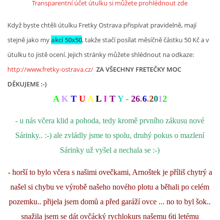
Transparentní účet útulku si můžete prohlédnout zde
Když byste chtěli útulku Fretky Ostrava přispívat pravidelně, mají
stejně jako my
akci 50x50
, takže stačí posílat měsíčně částku 50 Kč a v
útulku to jistě ocení. Jejich stránky můžete shlédnout na odkaze:
http://www.fretky-ostrava.cz/
ZA VŠECHNY FRETEČKY MOC
DĚKUJEME :-)
A
K
T
U
A
L
I
T
Y
-
26
.
6
.
2
0
1
2
- u nás včera klid a pohoda, tedy kromě prvního zákusu nové
Sárinky.. :-) ale zvládly jsme to spolu, druhý pokus o mazlení
Sárinky už vyšel a nechala se :-)
- horší to bylo včera s našimi ovečkami, Arnoštek je příliš chytrý a
našel si chybu ve výrobě našeho nového plotu a běhali po celém
pozemku.. přijela jsem domů a před garáží ovce ... no to byl šok..
snažila jsem se dát ovčácký rychlokurs našemu 6ti letému