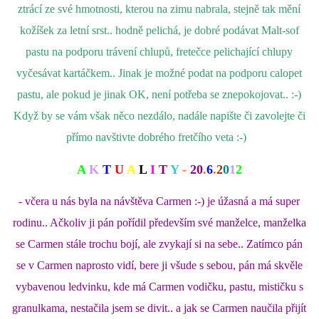
ztrácí ze své hmotnosti, kterou na zimu nabrala, stejně tak mění
kožíšek za letní srst.. hodně pelichá, je dobré podávat Malt-sof
pastu na podporu trávení chlupů, fretečce pelichající chlupy
vyčesávat kartáčkem.. Jinak je možné podat na podporu calopet
pastu, ale pokud je jinak OK, není potřeba se znepokojovat.. :-)
Když by se vám však něco nezdálo, nadále napište či zavolejte či
přímo navštivte dobrého fretčího veta :-)
A
K
T
U
A
L
I
T
Y
-
20
.
6
.
2
0
1
2
- včera u nás byla na návštěva Carmen :-) je úžasná a má super
rodinu.. Ačkoliv ji pán pořídil především své manželce, manželka
se Carmen stále trochu bojí, ale zvykají si na sebe.. Zatímco pán
se v Carmen naprosto vidí, bere ji všude s sebou, pán má skvěle
vybavenou ledvinku, kde má Carmen vodičku, pastu, mističku s
granulkama, nestačila jsem se divit.. a jak se Carmen naučila přijít