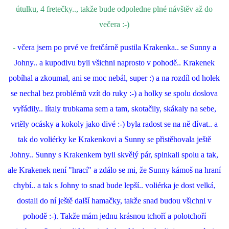
útulku, 4 fretečky.., takže bude odpoledne plné návštěv až do
večera :-)
-
včera jsem po prvé ve fretčárně pustila Krakenka.. se Sunny a
Johny.. a kupodivu byli všichni naprosto v pohodě.. Krakenek
pobíhal a zkoumal, ani se moc nebál, super :) a na rozdíl od holek
se nechal bez problémů vzít do ruky :-) a holky se spolu doslova
vyřádily.. lítaly trubkama sem a tam, skotačily, skákaly na sebe,
vrtěly ocásky a kokoly jako divé :-) byla radost se na ně dívat.. a
tak do voliérky ke Krakenkovi a Sunny se přistěhovala ještě
Johny.. Sunny s Krakenkem byli skvělý pár, spinkali spolu a tak,
ale Krakenek není "hrací" a zdálo se mi, že Sunny kámoš na hraní
chybí.. a tak s Johny to snad bude lepší.. voliérka je dost velká,
dostali do ní ještě další hamačky, takže snad budou všichni v
pohodě :-). Takže mám jednu krásnou tchoří a polotchoří