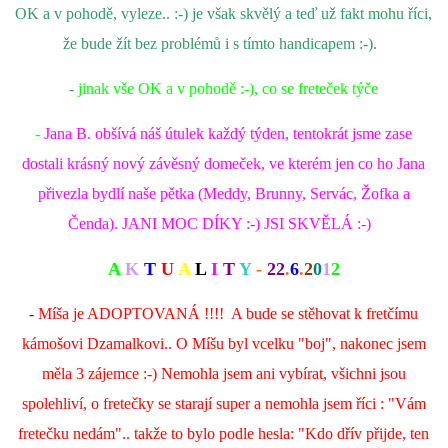
OK a v pohodě, vyleze.. :-) je však skvělý a teď už fakt mohu říci,
že bude žít bez problémů i s tímto handicapem :-).
-
jinak vše OK a v pohodě :-), co se freteček týče
-
Jana B. obšívá náš útulek každý týden, tentokrát jsme zase
dostali krásný nový závěsný domeček, ve kterém jen co ho Jana
přivezla bydlí naše pětka (Meddy, Brunny, Servác, Žofka a
Čenda). JANI MOC DÍKY :-) JSI SKVĚLÁ :-)
A
K
T
U
A
L
I
T
Y
-
22
.
6
.
2
0
1
2
-
Míša je ADOPTOVANÁ !!!! A bude se stěhovat k fretčímu
kámošovi Dzamalkovi.. O Míšu byl vcelku "boj", nakonec jsem
měla 3 zájemce :-) Nemohla jsem ani vybírat, všichni jsou
spolehliví, o fretečky se starají super a nemohla jsem říci : "Vám
fretečku nedám".. takže to bylo podle hesla: "Kdo dřív přijde, ten