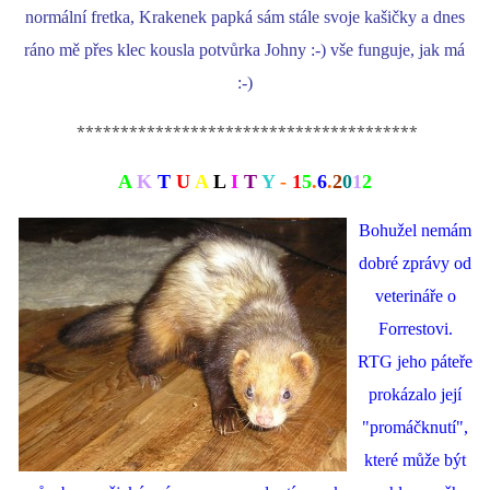
normální fretka, Krakenek papká sám stále svoje kašičky a dnes
ráno mě přes klec kousla potvůrka Johny :-) vše funguje, jak má
:-)
***************************************
A
K
T
U
A
L
I
T
Y
-
1
5
.
6
.
2
0
1
2
Bohužel nemám
dobré zprávy od
veterináře o
Forrestovi.
RTG jeho páteře
prokázalo její
"promáčknutí",
které může být