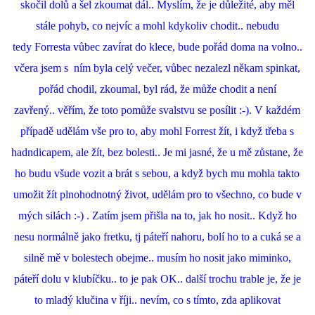
skočil dolů a šel zkoumat dál.. Myslím, že je důležité, aby měl
stále pohyb, co nejvíc a mohl kdykoliv chodit.. nebudu
tedy Forresta vůbec zavírat do klece, bude pořád doma na volno..
včera jsem s ním byla celý večer, vůbec nezalezl někam spinkat,
pořád chodil, zkoumal, byl rád, že může chodit a není
zavřený.. věřím, že toto pomůže svalstvu se posílit :-). V každém
případě udělám vše pro to, aby mohl Forrest žít, i když třeba s
hadndicapem, ale žít, bez bolesti.. Je mi jasné, že u mě zůstane, že
ho budu všude vozit a brát s sebou, a když bych mu mohla takto
umožit žít plnohodnotný život, udělám pro to všechno, co bude v
mých silách :-) . Zatím jsem přišla na to, jak ho nosit.. Když ho
nesu normálně jako fretku, tj páteří nahoru, bolí ho to a cuká se a
silně mě v bolestech obejme.. musím ho nosit jako miminko,
páteří dolu v klubíčku.. to je pak OK.. další trochu trable je, že je
to mladý klučina v říji.. nevím, co s tímto, zda aplikovat