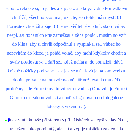
sebou.. řeknete si, to je děs a k pláči.. ale když vidíte Forrestkovu
chuť žít, všechno zkoumat, uznáte, že i tohle má smysl !!!!
Forrestek chce žít a žije !!!! je neuvěřitelně vitální.. skoro vůbec
nespí, asi dohání co kde zameškal a běhá pořád.. musím ho vzít
do klína, aby si chvíli odpočinul a vyspinkal se.. vůbec ho
nezavírám do klece, je pořád volně, aby mohl kdykoliv chodit a
svaly posilovat :-) a daří se.. když nelítá a jde pomaleji, dává
krásně nožičky pod sebe.. tak jak se má.. levá je na tom vcelku
dobře, pravá je na tom zdravotně hůř než levá, ta mu dělá
problémy.. ale Forrestkovi to vůbec nevadí :-) Opravdu je Forrest
Gump a má silnou vůli :-) a chuť žít :-) dávám do fotogalerie
fotečky z víkendu :-).
-
ji
nak v útulku vše při starém :-). Tj Oskárek se lepší s hlavičkou,
už nežere jako pominutý, ale sní a vypije mističku za den jako