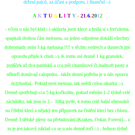
držení palců, za účast a podporu, i finanční :-)
A
K
T
U
A
L
I
T
Y
-
21
.
6
.
2
0
1
2
- včera u nás byl klid :-) uklízela jsem klece a hrála si s freťulema,
spapkali druhou část melouna, za jedno odpolene dokáží všechny
dohromady sníst 3 kg melouna !!!! v těchto vedrech a dusnech jim
opravdu přijde k chuti :-). K tomu sní denně 1 kg granulek,
pytlíček až dva pamlsků a cca půl vitamínové či maltsoft pasty a
někteří dostávají calopetku.. takže denní potřeba je u nás opravu
úctyhodná.. Pokud není meloun, tak snědí celou okurku :-).
Denně spotřebuji cca 5 kg kočkolitu, pokud měním 1-2 týdně celé
záchůdky, tak jsou to 2 - 10kg pytle, k tomu celé balní ubrousků
na čištění klecí a nějaký ten přípravek na čistění klecí bez chloru..
Denně 3 dětské pleny na přebalování (Kraken, Oskar, Forrest)... a
to je jen takový základ co se u nás denně točí :-) . Jednou týdně