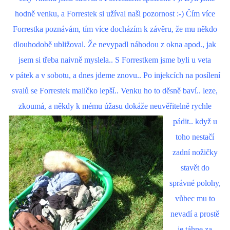
hodně venku, a Forrestek si užíval naši pozornost :-) Čím více
Forrestka poznávám, tím více docházím k závěru, že mu někdo
dlouhodobě ubližoval. Že nevypadl náhodou z okna apod., jak
jsem si třeba naivně myslela.. S Forrestkem jsme byli u veta
v pátek a v sobotu, a dnes jdeme znovu.. Po injekcích na posílení
svalů se Forrestek maličko lepší.. Venku ho to děsně baví.. leze,
zkoumá, a někdy k mému úžasu
dokáže neuvěřitelně rychle
pádit.. když u
toho nestačí
zadní nožičky
stavět do
správné polohy,
vůbec mu to
nevadí a prostě
je táhne za