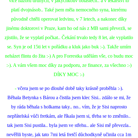
více názorů druhých, v jakýchkoliv oblastech.. a v lékařství to
platí dvojnásob.. Také jsem měla nemocného syna, kterému
původně chtěli operovat ledvinu, v 7 letech, a nakonec díky
jinému doktorovi v Praze, kam ho od nás z MB sami převezli, se
zjistilo, že se vyplatí počkat.. Čekání trvalo tedy 8 let, ale vyplatilo
se. Syn je od 15ti let v pořádku a kluk jako buk :-). Takže umím
neházet flintu do žita :-) A pro Forrestka udělám vše, co budu moc
:-). A vám všem moc díky za podporu, ze finance, za všechno :-)
DÍKY MOC :-)
-
včera jsem se po dlouhé době taky krásně proběhla :-).
Běhala Betynka s Bárou a čistila jsem klec Sisi.. zdálo se mi, že
by ráda běhala s holkama taky.. no.. vím, že je Sisi naprosto
nepřátelská vůči fretkám, ale říkala jsem si, třeba se to změnilo..
tak jsem Sisi pustila.. byla jsem ve střehu.. ale Sisi mě převezla..
nevěřili byste, jak tato 7mi letá fretčí důchodkyně učinila cca 1m