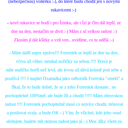
(nebezpečnou) voliérku :-), do které budu chodit jen s novými
rukavicemi :-)
-
nové
rukavice se hodí i pro Ízinku, ale i Ízí je čím dál lepší, ze
dne na den, nestačím se divit :-) Mám z ní velkou radost :-)
Zkusím jí dát kšírky a vzít ven.. uvidíme, co tu udělá :-)
-
Mám další super zprávu!!! Forrestek se lepší ze dne na den,
včera už vůbec netahal nožičky za sebou !!!! Pravá je
stále maličko horší než levá, ale levou už dává krásně pod sebe a
používá !!!! I majitel Dzamalka jako odborník Forreska "omrkl" a
říkal, že to bude dobré, že se z toho Forrestek dostane.. ne
pochopitelně 100%tně, ale bude žít a chodit !!!!! Mám obrovskou
radost !!!! Forrestek pochopitelně musí co nejvíce chodit, trénovat
a posilovat svaly, a bude OK :-) Vím, že všichni, kdo jeho osud
sledujete, budete mít stejnou radost jako já :-) Moc díky všem za