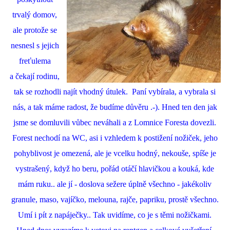
trvalý domov,
ale protože se
nesnesl s jejich
freťulema
a čekají rodinu,
tak se rozhodli najít vhodný útulek. Paní vybírala, a vybrala si
nás, a tak máme radost, že budíme důvěru .-). Hned ten den jak
jsme se domluvili vůbec neváhali a z Lomnice Foresta dovezli.
Forest nechodí na WC, asi i vzhledem k postižení nožiček, jeho
pohyblivost je omezená, ale je vcelku hodný, nekouše, spíše je
vystrašený, když ho beru, pořád otáčí hlavičkou a kouká, kde
mám ruku.. ale jí - doslova sežere úplně všechno - jakékoliv
granule, maso, vajíčko, melouna, rajče, papriku, prostě všechno.
Umí i pít z napáječky.. Tak uvidíme, co je s těmi nožičkami.