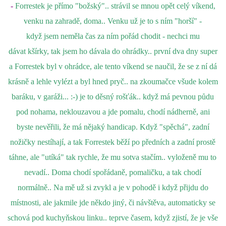
-
Forrestek je přímo "božský".. strávil se mnou opět celý víkend,
venku na zahradě, doma.. Venku už je to s ním "horší" -
když jsem neměla čas za ním pořád chodit - nechci mu
dávat kšírky, tak jsem ho dávala do ohrádky.. první dva dny super
a Forrestek byl v ohrádce, ale tento víkend se naučil, že se z ní dá
krásně a lehle vylézt a byl hned pryč.. na zkoumačce všude kolem
baráku, v garáži... :-) je to děsný rošťák.. když má pevnou půdu
pod nohama, neklouzavou a jde pomalu, chodí nádherně, ani
byste nevěřili, že má nějaký handicap. Když "spěchá", zadní
nožičky nestíhají, a tak Forrestek běží po předních a zadní prostě
táhne, ale "utíká" tak rychle, že mu sotva stačím.. vyloženě mu to
nevadí.. Doma chodí spořádaně, pomaličku, a tak chodí
normálně.. Na mě už si zvykl a je v pohodě i když přijdu do
místnosti, ale jakmile jde někdo jiný, či návštěva, automaticky se
schová pod kuchyňskou linku.. teprve časem, když zjistí, že je vše