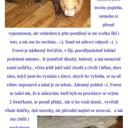
trochu popletla,
nemohu si
přesně
vzpomenout, ale vzhledem k jeho postižení se mi vcelku líbí i
toto, a tak mu ho nechám.. :-). Snad mi nálezci odpustí :-) ).
Forest je nádherný freťáček, v říji, pravděpodobně loňské
podzimní mimino.. Je poměrně dlouhý, hubený, a má nemocné
zadní nožičky.. včera ještě jakž takž chodil a chvíli i běhal, dnes
ráno, když jsem ho vyndala z klece, abych ho vyfotila, se na ně
vůbec nepostavil a tahal je za sebou.. žalostný pohled :-(. Forest
se našel tak, že k nálezcům, kteří byli na procházce se svými
2 fretečkami, se prostě přidal.. tak si ho vzali domů.. vyvěsili
všude letáčky, dali inzeráty, ale
původní majitel se neozval.. a tak
mu chtěli i
poskytnout