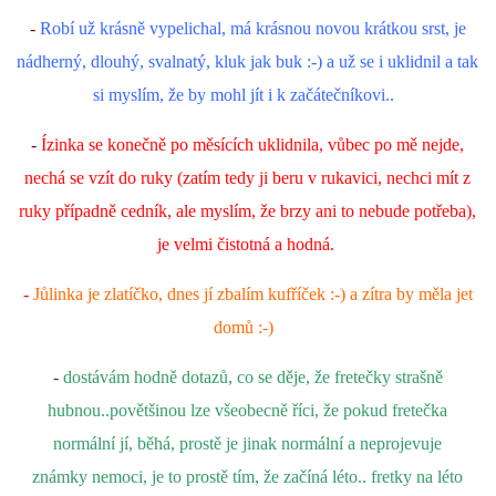
-
Robí už krásně vypelichal, má krásnou novou krátkou srst, je
nádherný, dlouhý, svalnatý, kluk jak buk :-) a už se i uklidnil a tak
si myslím, že by mohl jít i k začátečníkovi..
-
Ízinka se konečně po měsících uklidnila, vůbec po mě nejde,
nechá se vzít do ruky (zatím tedy ji beru v rukavici, nechci mít z
ruky případně cedník, ale myslím, že brzy ani to nebude potřeba),
je velmi čistotná a hodná.
-
Jůlinka je zlatíčko, dnes jí zbalím kufříček :-) a zítra by měla jet
domů :-)
-
dostávám hodně dotazů, co se děje, že fretečky strašně
hubnou..povětšinou lze všeobecně říci, že pokud fretečka
normální jí, běhá, prostě je jinak normální a neprojevuje
známky nemoci, je to prostě tím, že začíná léto.. fretky na léto