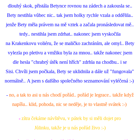
dlouhý skok, přistála Betynce rovnou na zádech a zakousla se..
Bety nestihla vůbec nic.. tak jsem holky rychle vzala a oddělila..
jenže Bety měla právem na mě vztek a začala pronásledovat mě..
tedy.. nestihla jsem zdrhat.. nakonec jsem vyskočila
na Krakenkovu voliéru, že se maličko zachráním, ale omyl.. Bety
vylezla po pletivu a vmžiku byla za mnou.. takže nakonec jsem
dle hesla "chrabrý útěk není hřích" zdrhla na chodbu.. i se
Sisi. Chvíli jsem počkala, Bety se uklidnila a dále už "fungovala"
normálně.. A jsem s dalšího společného seznamování vyléčená :-)
-
no, a tak to asi u nás chodí pořád.. pořád je legrace.. takže když
napíšu.. klid, pohoda, nic se neděje, je to vlastně svátek :-)
-
zítra čekáme návštěvu, v pátek by si měli dojet pro
Jůlinku, takže je u nás pořád živo :-)