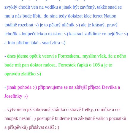
zvyklý chodit ven na vodíku a jinak být zavřený, takže snad se
DFD - DOMOV FRETČÍCH DŮCHODCŮ
mu u nás bude líbit.. do rána tedy dokázat klec ferret Nation
totálně rozebrat :-) je to pěkný uličník :-) ale je krásný, pravý
tchořík s loupečnickou maskou :-) kastraci zařídíme co nejdříve :-)
PODMÍNKY PŘEVZETÍ FRETKY.
a foto přidám také - snad zítra :-)
-
dnes jdeme opět k vetovi s Forrestkem.. myslím však, že z něho
O FRETCE
bude mít pan doktor radost.. Forrestek ťapká o 106 a je to
opravdu zlatíčko :-)
O FRETCE
-
jinak pohoda :-) připravujeme se na zítřejší příjezd Devilka a
Josefínky :-)
PÉČE O FRETKU
- vytvořena již slibovaná stránka o stravě fretky, co může a co
CHCI SI POŘÍDIT FRETKU
naopak nesmí :-) postupně budeme (na základně vašich poznatků
a příspěvků) přidávat další :-)