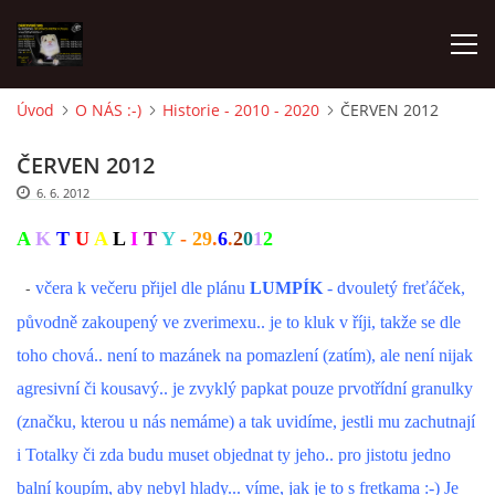
Úvod
O NÁS :-)
Historie - 2010 - 2020
ČERVEN 2012
AKTUALITY
ČERVEN 2012
6. 6. 2012
FRETKY V ÚTULKU
A
K
T
U
A
L
I
T
Y
-
29
.
6
.
2
0
1
2
K ADOPCI
-
včera k večeru přijel dle plánu
LUMPÍK
- dvouletý freťáček,
původně zakoupený ve zverimexu.. je to kluk v říji, takže se dle
V PÉČI
toho chová.. není to mazánek na pomazlení (zatím), ale není nijak
agresivní či kousavý.. je zvyklý papkat pouze prvotřídní granulky
VIRTUÁLNÍ ADOPCE
(značku, kterou u nás nemáme) a tak uvidíme, jestli mu zachutnají
i Totalky či zda budu muset objednat ty jeho.. pro jistotu jedno
V NOVÝCH DOMOVECH
balní koupím, aby nebyl hlady... víme, jak je to s fretkama :-) Je