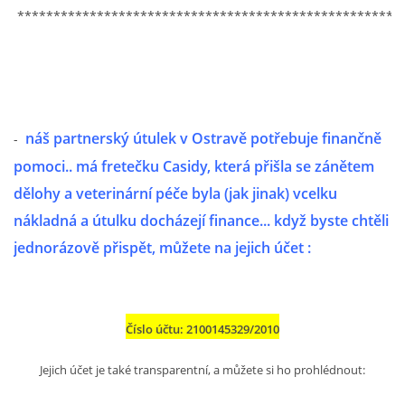
294 25 Katusice
*****************************************************
602 692 130
info@fretkyboleslav.cz
© 2026 eStránky.cz
|
RSS
|
WebSlice
|
Tisk
|
Aktualizováno: 1. 8. 2026
|
Nahoru ↑
náš partnerský útulek v Ostravě potřebuje finančně
-
pomoci.. má fretečku Casidy, která přišla se zánětem
dělohy a veterinární péče byla (jak jinak) vcelku
nákladná a útulku docházejí finance... když byste chtěli
jednorázově přispět, můžete na jejich účet :
Číslo účtu: 2100145329/2010
Jejich účet je také transparentní, a můžete si ho prohlédnout: