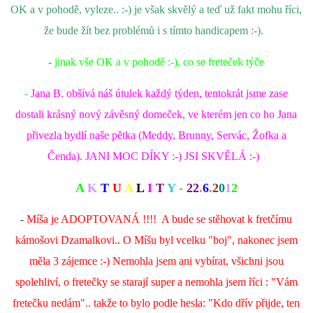
OK a v pohodě, vyleze.. :-) je však skvělý a teď už fakt mohu říci,
že bude žít bez problémů i s tímto handicapem :-).
-
jinak vše OK a v pohodě :-), co se freteček týče
-
Jana B. obšívá náš útulek každý týden, tentokrát jsme zase
dostali krásný nový závěsný domeček, ve kterém jen co ho Jana
přivezla bydlí naše pětka (Meddy, Brunny, Servác, Žofka a
Čenda). JANI MOC DÍKY :-) JSI SKVĚLÁ :-)
A
K
T
U
A
L
I
T
Y
-
22
.
6
.
2
0
1
2
-
Míša je ADOPTOVANÁ !!!! A bude se stěhovat k fretčímu
kámošovi Dzamalkovi.. O Míšu byl vcelku "boj", nakonec jsem
měla 3 zájemce :-) Nemohla jsem ani vybírat, všichni jsou
spolehliví, o fretečky se starají super a nemohla jsem říci : "Vám
fretečku nedám".. takže to bylo podle hesla: "Kdo dřív přijde, ten