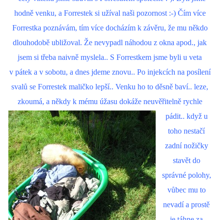
hodně venku, a Forrestek si užíval naši pozornost :-) Čím více
Forrestka poznávám, tím více docházím k závěru, že mu někdo
dlouhodobě ubližoval. Že nevypadl náhodou z okna apod., jak
jsem si třeba naivně myslela.. S Forrestkem jsme byli u veta
v pátek a v sobotu, a dnes jdeme znovu.. Po injekcích na posílení
svalů se Forrestek maličko lepší.. Venku ho to děsně baví.. leze,
zkoumá, a někdy k mému úžasu
dokáže neuvěřitelně rychle
pádit.. když u
toho nestačí
zadní nožičky
stavět do
správné polohy,
vůbec mu to
nevadí a prostě
je táhne za