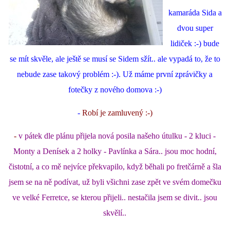
kamaráda Sida a
dvou super
lidiček :-) bude
se mít skvěle, ale ještě se musí se Sidem sžít.. ale vypadá to, že to
nebude zase takový problém :-). Už máme první zprávičky a
fotečky z nového domova :-)
-
Robí je zamluvený :-)
-
v pátek dle plánu přijela nová posila našeho útulku - 2 kluci -
Monty a Denísek a 2 holky - Pavlínka a Sára.. jsou moc hodní,
čistotní, a co mě nejvíce překvapilo, když běhali po fretčárně a šla
jsem se na ně podívat, už byli všichni zase zpět ve svém domečku
ve velké Ferretce, se kterou přijeli.. nestačila jsem se divit.. jsou
skvělí..