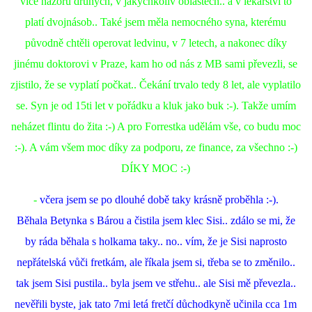
více názorů druhých, v jakýchkoliv oblastech.. a v lékařství to
platí dvojnásob.. Také jsem měla nemocného syna, kterému
původně chtěli operovat ledvinu, v 7 letech, a nakonec díky
jinému doktorovi v Praze, kam ho od nás z MB sami převezli, se
zjistilo, že se vyplatí počkat.. Čekání trvalo tedy 8 let, ale vyplatilo
se. Syn je od 15ti let v pořádku a kluk jako buk :-). Takže umím
neházet flintu do žita :-) A pro Forrestka udělám vše, co budu moc
:-). A vám všem moc díky za podporu, ze finance, za všechno :-)
DÍKY MOC :-)
-
včera jsem se po dlouhé době taky krásně proběhla :-).
Běhala Betynka s Bárou a čistila jsem klec Sisi.. zdálo se mi, že
by ráda běhala s holkama taky.. no.. vím, že je Sisi naprosto
nepřátelská vůči fretkám, ale říkala jsem si, třeba se to změnilo..
tak jsem Sisi pustila.. byla jsem ve střehu.. ale Sisi mě převezla..
nevěřili byste, jak tato 7mi letá fretčí důchodkyně učinila cca 1m