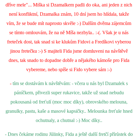
dříve mele"... Miška si Dzamalkem padli do oka, ani jeden z nich
není konfliktní, Dzamalka znám, 10 dní jsem ho hlídala, takže
vím, že se bude mít naprosto skvěle :-) Dalším dvěma zájemcům
se tímto omlouvám, že na ně Míša nezbyla.. :-(. Však je u nás
freteček dost, tak snad si ke klukům Fidovi a Fredíkovi vyberou
jinou fretečku :-) S majiteli Fida jsme domluveni na návštěvě
dnes, tak snado to dopadne dobře a nějakého kámoše pro Fida
vybereme, nebo spíše si Fido vybere sám :-)
-
tím se dostávám k návštěvám: - včera u nás byl Dzamalek s
páníčkem, přivezli super rukavice, takže už snad nebudu
pokousaná od freťulí (moc moc díky), obrovského melouna,
granulky, pastu, kaše a masové kapsičky.. Melounka freťule hned
ochutnaly, a chutnal :-) Moc díky..
- Dnes čekáme rodinu Jůlinky, Fida a ještě další fretčí přírůstek do