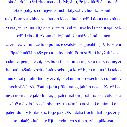
skočil dolů a šel zkoumat dál.. Myslím, že je důležité, aby měl
stále pohyb, co nejvíc a mohl kdykoliv chodit.. nebudu
tedy Forresta vůbec zavírat do klece, bude pořád doma na volno..
včera jsem s ním byla celý večer, vůbec nezalezl někam spinkat,
pořád chodil, zkoumal, byl rád, že může chodit a není
zavřený.. věřím, že toto pomůže svalstvu se posílit :-). V každém
případě udělám vše pro to, aby mohl Forrest žít, i když třeba s
hadndicapem, ale žít, bez bolesti.. Je mi jasné, že u mě zůstane, že
ho budu všude vozit a brát s sebou, a když bych mu mohla takto
umožit žít plnohodnotný život, udělám pro to všechno, co bude v
mých silách :-) . Zatím jsem přišla na to, jak ho nosit.. Když ho
nesu normálně jako fretku, tj páteří nahoru, bolí ho to a cuká se a
silně mě v bolestech obejme.. musím ho nosit jako miminko,
páteří dolu v klubíčku.. to je pak OK.. další trochu trable je, že je
to mladý klučina v říji.. nevím, co s tímto, zda aplikovat