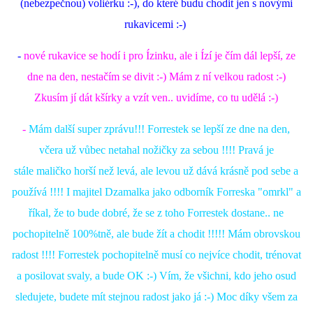
(nebezpečnou) voliérku :-), do které budu chodit jen s novými
rukavicemi :-)
-
nové
rukavice se hodí i pro Ízinku, ale i Ízí je čím dál lepší, ze
dne na den, nestačím se divit :-) Mám z ní velkou radost :-)
Zkusím jí dát kšírky a vzít ven.. uvidíme, co tu udělá :-)
-
Mám další super zprávu!!! Forrestek se lepší ze dne na den,
včera už vůbec netahal nožičky za sebou !!!! Pravá je
stále maličko horší než levá, ale levou už dává krásně pod sebe a
používá !!!! I majitel Dzamalka jako odborník Forreska "omrkl" a
říkal, že to bude dobré, že se z toho Forrestek dostane.. ne
pochopitelně 100%tně, ale bude žít a chodit !!!!! Mám obrovskou
radost !!!! Forrestek pochopitelně musí co nejvíce chodit, trénovat
a posilovat svaly, a bude OK :-) Vím, že všichni, kdo jeho osud
sledujete, budete mít stejnou radost jako já :-) Moc díky všem za