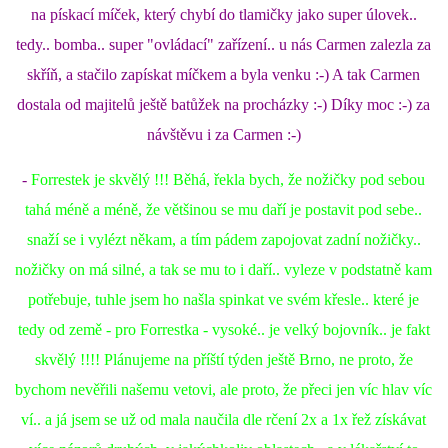
na pískací míček, který chybí do tlamičky jako super úlovek..
tedy.. bomba.. super "ovládací" zařízení.. u nás Carmen zalezla za
skříň, a stačilo zapískat míčkem a byla venku :-) A tak Carmen
dostala od majitelů ještě batůžek na procházky :-) Díky moc :-) za
návštěvu i za Carmen :-)
-
Forrestek je skvělý !!! Běhá, řekla bych, že nožičky pod sebou
tahá méně a méně, že většinou se mu daří je postavit pod sebe..
snaží se i vylézt někam, a tím pádem zapojovat zadní nožičky..
nožičky on má silné, a tak se mu to i daří.. vyleze v podstatně kam
potřebuje, tuhle jsem ho našla spinkat ve svém křesle.. které je
tedy od země - pro Forrestka - vysoké.. je velký bojovník.. je fakt
skvělý !!!! Plánujeme na příští týden ještě Brno, ne proto, že
bychom nevěřili našemu vetovi, ale proto, že přeci jen víc hlav víc
ví.. a já jsem se už od mala naučila dle rčení 2x a 1x řež získávat