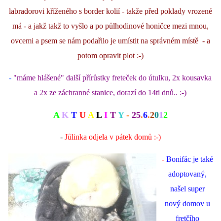
labradorovi kříženého s border kolií - takže před poklady vrozené
má - a jakž takž to vyšlo a po půlhodinové honičce mezi mnou,
ovcemi a psem se nám podařilo je umístit na správném místě - a
potom opravit plot :-)
-
"máme hlášené" další přírůstky freteček do útulku, 2x kousavka
a 2x ze záchranné stanice, dorazí do 14ti dnů.. :-)
A
K
T
U
A
L
I
T
Y
-
25
.
6
.
2
0
1
2
-
Jůlinka odjela v pátek domů :-)
-
Bonifác je také
adoptovaný,
našel super
nový domov u
fretčího