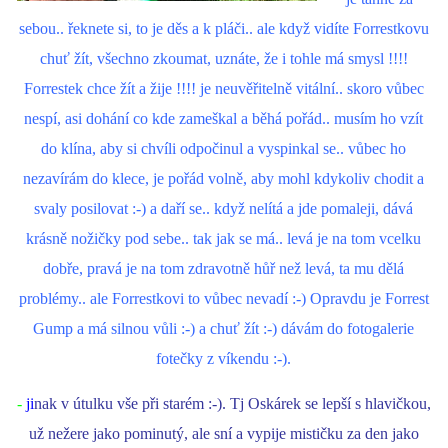
sebou.. řeknete si, to je děs a k pláči.. ale když vidíte Forrestkovu
chuť žít, všechno zkoumat, uznáte, že i tohle má smysl !!!!
Forrestek chce žít a žije !!!! je neuvěřitelně vitální.. skoro vůbec
nespí, asi dohání co kde zameškal a běhá pořád.. musím ho vzít
do klína, aby si chvíli odpočinul a vyspinkal se.. vůbec ho
nezavírám do klece, je pořád volně, aby mohl kdykoliv chodit a
svaly posilovat :-) a daří se.. když nelítá a jde pomaleji, dává
krásně nožičky pod sebe.. tak jak se má.. levá je na tom vcelku
dobře, pravá je na tom zdravotně hůř než levá, ta mu dělá
problémy.. ale Forrestkovi to vůbec nevadí :-) Opravdu je Forrest
Gump a má silnou vůli :-) a chuť žít :-) dávám do fotogalerie
fotečky z víkendu :-).
-
ji
nak v útulku vše při starém :-). Tj Oskárek se lepší s hlavičkou,
už nežere jako pominutý, ale sní a vypije mističku za den jako