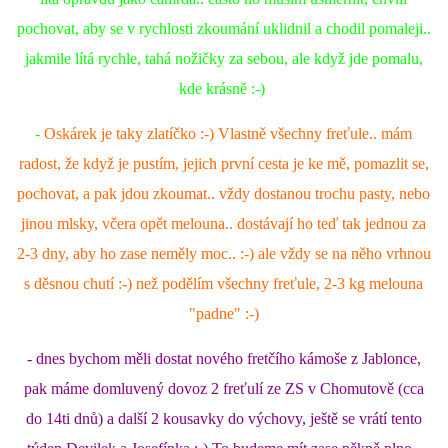
pochovat, aby se v rychlosti zkoumání uklidnil a chodil pomaleji..
E - S H O P
jakmile lítá rychle, tahá nožičky za sebou, ale když jde pomalu,
kde krásně :-)
HISTORIE 2022
-
Oskárek je taky zlatíčko :-) Vlastně všechny freťule.. mám
radost, že když je pustím, jejich první cesta je ke mě, pomazlit se,
O NÁS :-)
pochovat, a pak jdou zkoumat.. vždy dostanou trochu pasty, nebo
jinou mlsky, včera opět melouna.. dostávají ho teď tak jednou za
VÝROČNÍ ZPRÁVY
2-3 dny, aby ho zase neměly moc.. :-) ale vždy se na něho vrhnou
s děsnou chutí :-) než podělím všechny freťule, 2-3 kg melouna
KONTAKT
"padne" :-)
- dnes bychom měli dostat nového fretčího kámoše z Jablonce,
JAK NÁM POMOCI
pak máme domluvený dovoz 2 freťulí ze ZS v Chomutově (cca
do 14ti dnů) a další 2 kousavky do výchovy, ještě se vrátí tento
NAPSALI O NÁS