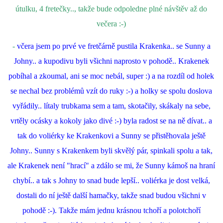
útulku, 4 fretečky.., takže bude odpoledne plné návštěv až do
večera :-)
-
včera jsem po prvé ve fretčárně pustila Krakenka.. se Sunny a
Johny.. a kupodivu byli všichni naprosto v pohodě.. Krakenek
pobíhal a zkoumal, ani se moc nebál, super :) a na rozdíl od holek
se nechal bez problémů vzít do ruky :-) a holky se spolu doslova
vyřádily.. lítaly trubkama sem a tam, skotačily, skákaly na sebe,
vrtěly ocásky a kokoly jako divé :-) byla radost se na ně dívat.. a
tak do voliérky ke Krakenkovi a Sunny se přistěhovala ještě
Johny.. Sunny s Krakenkem byli skvělý pár, spinkali spolu a tak,
ale Krakenek není "hrací" a zdálo se mi, že Sunny kámoš na hraní
chybí.. a tak s Johny to snad bude lepší.. voliérka je dost velká,
dostali do ní ještě další hamačky, takže snad budou všichni v
pohodě :-). Takže mám jednu krásnou tchoří a polotchoří