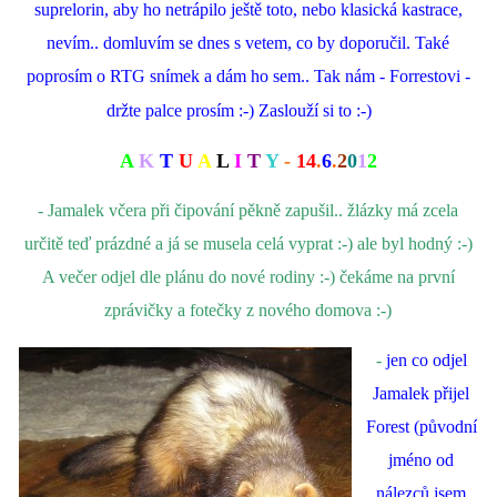
suprelorin, aby ho netrápilo ještě toto, nebo klasická kastrace,
nevím.. domluvím se dnes s vetem, co by doporučil. Také
poprosím o RTG snímek a dám ho sem.. Tak nám - Forrestovi -
držte palce prosím :-) Zaslouží si to :-)
A
K
T
U
A
L
I
T
Y
-
14
.
6
.
2
0
1
2
- Jamalek včera při čipování pěkně zapušil.. žlázky má zcela
určitě teď prázdné a já se musela celá vyprat :-) ale byl hodný :-)
A večer odjel dle plánu do nové rodiny :-) čekáme na první
zprávičky a fotečky z nového domova :-)
-
jen co odjel
Jamalek přijel
Forest (původní
jméno od
nálezců jsem