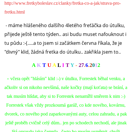
VÝCHOVA FRETKY
http://www.fretkyboleslav.cz/clanky/fretka-co-a-jak/strava-pro-
fretku.html
NEMOCI FRETEK
- máme hlášeného dalšího 4letého freťáčka do útulku,
přijede ještě tento týden.. asi budu muset nafouknout i
JAK FRETKA BYDLÍ
tu půdu :-(.....a to jsem si začátkem června říkala, že je
"divný" klid, žádná fretka do útulku.. zakřikla jsem to..
CESTOVÁNÍ S FRETKOU
A
K
T
U
A
L
I
T
Y
-
27
.
6
.
2
0
1
2
JEDNA ČÍ VÍCE FRETEK?
-
včera opět "hlásím" klid :-) v útulku, Forrestek běhal venku, a
ačkoliv si on nikoho nevšímá, naše kočky (mají koťata) se brání, a
KASTRACE
tak musím hlídat, aby si to Forrestek nenamířil směrem k nim :-)
Forrestek však vždy prozkoumá garáž, co kde nového, kovárnu,
STRAVA
dvorek, co nového pod zaparkovanými auty, celou zahradu, a pak
ještě proběh cvičně celý dům.. jen po schodech nechodí, ale jinak
PODPORA
lítá opravdu jako čamrda.. často ho musím usměrnit, chvíli