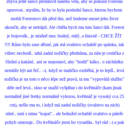
zbývá ještě šance přemluvit našeho veta, aby se pokusil Forresta
operovat.. myslím, že by to byla poslední šance, kterou bychom
mohli Forrestovi dát před tím, než budeme muset jeho život
ukončit, aby se netrápil. Ale chtěla bych mu tuto šanci dát. Forrest
je bojovník.. je strašně moc hodný, milý, a hlavně - CHCE ŽÍT
!!!! Ráno bylo zase děsné, jak má svalstvo ochablé po spánku, tak
vůbec nechodí.. tahá zadní nožičky předníma, za ním je cestička z
čůrání a kakání.. ani se nepostaví, aby "hodil" káko.. o záchůdku
nemůže být ani řeč.. :-(. když se maličko rozběhá, je to lepší.. levá
nožička je na tom o něco lépe než pravá, ta mu "vypovídá službu"
déle než levá.. ráno se snažil vyšplhat i do květináče (kam jinak
normálně jiné fretky normálně vylezou, květináč je vysoký cca 25
cm), nešlo mu to, i když má zadní nožičky (svalstvo na nich)
silné.. umí s nima "kopat".. ale bohužel ochablé svalstvo u páteře
pohyb omezuje.. Do květináče jsem ho vysadila.. byl rád :-) a pak