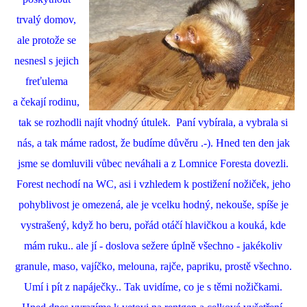
trvalý domov,
ale protože se
nesnesl s jejich
freťulema
a čekají rodinu,
tak se rozhodli najít vhodný útulek. Paní vybírala, a vybrala si
nás, a tak máme radost, že budíme důvěru .-). Hned ten den jak
jsme se domluvili vůbec neváhali a z Lomnice Foresta dovezli.
Forest nechodí na WC, asi i vzhledem k postižení nožiček, jeho
pohyblivost je omezená, ale je vcelku hodný, nekouše, spíše je
vystrašený, když ho beru, pořád otáčí hlavičkou a kouká, kde
mám ruku.. ale jí - doslova sežere úplně všechno - jakékoliv
granule, maso, vajíčko, melouna, rajče, papriku, prostě všechno.
Umí i pít z napáječky.. Tak uvidíme, co je s těmi nožičkami.