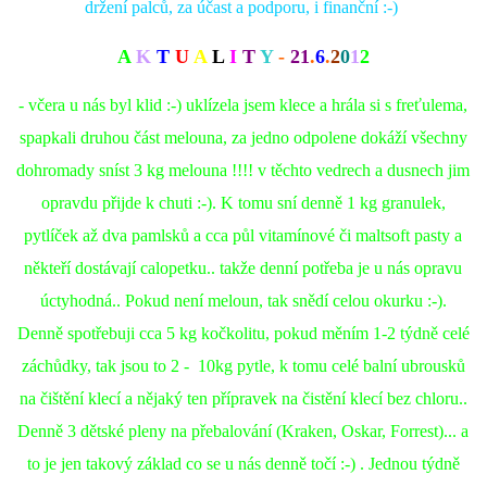
držení palců, za účast a podporu, i finanční :-)
A
K
T
U
A
L
I
T
Y
-
21
.
6
.
2
0
1
2
- včera u nás byl klid :-) uklízela jsem klece a hrála si s freťulema,
spapkali druhou část melouna, za jedno odpolene dokáží všechny
dohromady sníst 3 kg melouna !!!! v těchto vedrech a dusnech jim
opravdu přijde k chuti :-). K tomu sní denně 1 kg granulek,
pytlíček až dva pamlsků a cca půl vitamínové či maltsoft pasty a
někteří dostávají calopetku.. takže denní potřeba je u nás opravu
úctyhodná.. Pokud není meloun, tak snědí celou okurku :-).
Denně spotřebuji cca 5 kg kočkolitu, pokud měním 1-2 týdně celé
záchůdky, tak jsou to 2 - 10kg pytle, k tomu celé balní ubrousků
na čištění klecí a nějaký ten přípravek na čistění klecí bez chloru..
Denně 3 dětské pleny na přebalování (Kraken, Oskar, Forrest)... a
to je jen takový základ co se u nás denně točí :-) . Jednou týdně