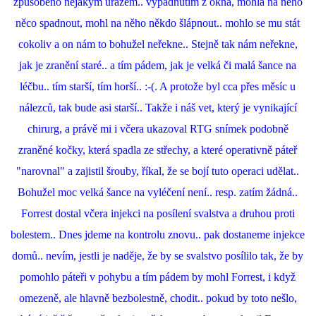
způsobeno nějakým úrazem.. vypadnutím z okna, mohla na něho
něco spadnout, mohl na něho někdo šlápnout.. mohlo se mu stát
cokoliv a on nám to bohužel neřekne.. Stejně tak nám neřekne,
jak je zranění staré.. a tím pádem, jak je velká či malá šance na
léčbu.. tím starší, tím horší.. :-(. A protože byl cca přes měsíc u
nálezců, tak bude asi starší.. Takže i náš vet, který je vynikající
chirurg, a právě mi i včera ukazoval RTG snímek podobně
zraněné kočky, která spadla ze střechy, a které operativně páteř
"narovnal" a zajistil šrouby, říkal, že se bojí tuto operaci udělat..
Bohužel moc velká šance na vyléčení není.. resp. zatím žádná..
Forrest dostal včera injekci na posílení svalstva a druhou proti
bolestem.. Dnes jdeme na kontrolu znovu.. pak dostaneme injekce
domů.. nevím, jestli je naděje, že by se svalstvo posílilo tak, že by
pomohlo páteři v pohybu a tím pádem by mohl Forrest, i když
omezeně, ale hlavně bezbolestně, chodit.. pokud by toto nešlo,