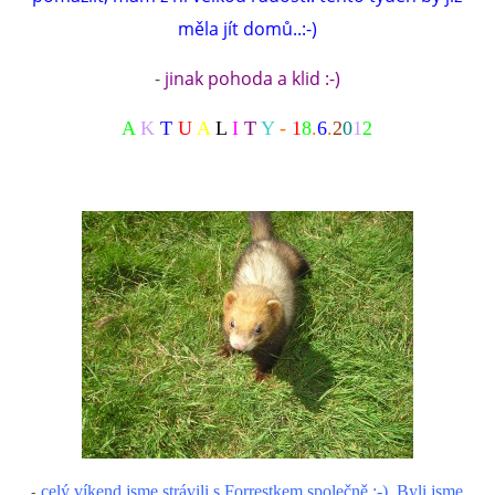
měla jít domů..:-)
-
jinak pohoda a klid :-)
A
K
T
U
A
L
I
T
Y
-
1
8
.
6
.
2
0
1
2
-
celý víkend jsme strávili s Forrestkem společně :-). Byli jsme