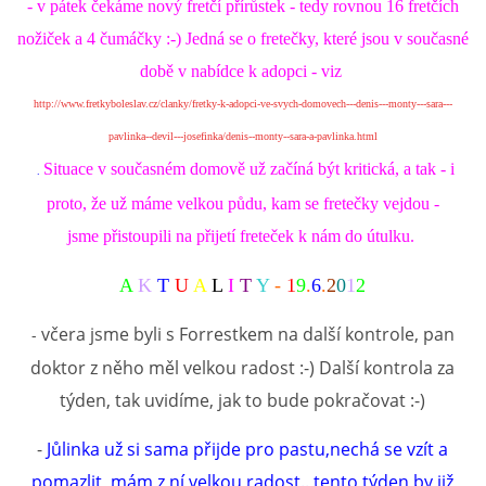
- v pátek čekáme nový fretčí přírůstek - tedy rovnou 16 fretčích
nožiček a 4 čumáčky :-) Jedná se o fretečky, které jsou v současné
době v nabídce k adopci - viz
http://www.fretkyboleslav.cz/clanky/fretky-k-adopci-ve-svych-domovech---denis---monty---sara---
pavlinka--devil---josefinka/denis--monty--sara-a-pavlinka.html
Situace v současném domově už začíná být kritická, a tak - i
.
proto, že už máme velkou půdu, kam se fretečky vejdou -
jsme přistoupili na přijetí freteček k nám do útulku.
A
K
T
U
A
L
I
T
Y
-
1
9
.
6
.
2
0
1
2
včera jsme byli s Forrestkem na další kontrole, pan
-
doktor z něho měl velkou radost :-) Další kontrola za
týden, tak uvidíme, jak to bude pokračovat :-)
-
Jůlinka už si sama přijde pro pastu,nechá se vzít a
pomazlit, mám z ní velkou radost.. tento týden by již