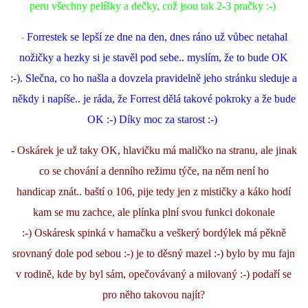
peru všechny pelíšky a dečky, což jsou tak 2-3 pračky :-)
-
Forrestek se lepší ze dne na den, dnes ráno už vůbec netahal
nožičky a hezky si je stavěl pod sebe.. myslím, že to bude OK
:-). Slečna, co ho našla a dovzela pravidelně jeho stránku sleduje a
někdy i napíše.. je ráda, že Forrest dělá takové pokroky a že bude
OK :-) Díky moc za starost :-)
-
Os
kárek je už taky OK, hlavičku má maličko na stranu, ale jinak
co se chování a denního režimu týče, na něm není ho
handicap znát.. baští o 106, pije tedy jen z mističky a káko hodí
kam se mu zachce, ale plínka plní svou funkci dokonale
:-) Oskáresk spinká v hamačku a veškerý bordýlek má pěkně
srovnaný dole pod sebou :-) je to děsný mazel :-) bylo by mu fajn
v rodině, kde by byl sám, opečovávaný a milovaný :-) podaří se
pro něho takovou najít?