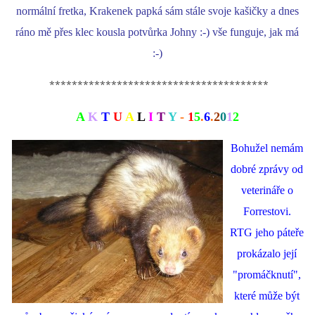
normální fretka, Krakenek papká sám stále svoje kašičky a dnes
ráno mě přes klec kousla potvůrka Johny :-) vše funguje, jak má
:-)
***************************************
A
K
T
U
A
L
I
T
Y
-
1
5
.
6
.
2
0
1
2
Bohužel nemám
dobré zprávy od
veterináře o
Forrestovi.
RTG jeho páteře
prokázalo její
"promáčknutí",
které může být