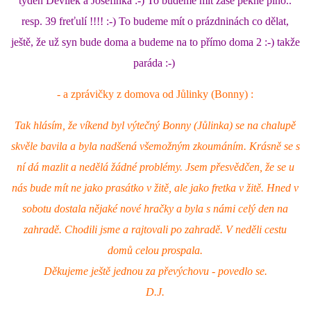
týden Devilek a Josefínka :-) To budeme mít zase pěkně plno..
resp. 39 freťulí !!!! :-) To budeme mít o prázdninách co dělat,
NATÁČENÍ V TELEVIZI
ještě, že už syn bude doma a budeme na to přímo doma 2 :-) takže
paráda :-)
AKCE
- a zprávičky z domova od Jůlinky (Bonny) :
SLUŽBY
Tak hlásím, že víkend byl výtečný Bonny (Jůlinka) se na chalupě
skvěle bavila a byla nadšená všemožným zkoumáním. Krásně se s
HISTORIE - 2010 - 2020
ní dá mazlit a nedělá žádné problémy. Jsem přesvědčen, že se u
nás bude mít ne jako prasátko v žitě, ale jako fretka v žitě. Hned v
sobotu dostala nějaké nové hračky a byla s námi celý den na
JAK NÁM POMOCI - POMÁHAJÍ NÁM :-)
zahradě. Chodili jsme a rajtovali po zahradě. V neděli cestu
domů celou prospala.
Děkujeme ještě jednou za převýchovu - povedlo se.
Fretky Boleslav, z.s.
D.J.
Trnová 15