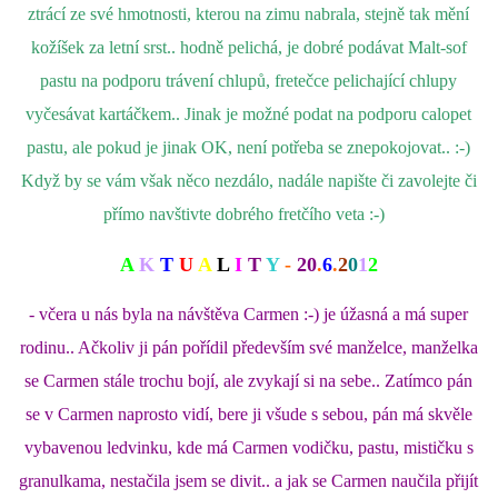
ztrácí ze své hmotnosti, kterou na zimu nabrala, stejně tak mění
kožíšek za letní srst.. hodně pelichá, je dobré podávat Malt-sof
pastu na podporu trávení chlupů, fretečce pelichající chlupy
vyčesávat kartáčkem.. Jinak je možné podat na podporu calopet
pastu, ale pokud je jinak OK, není potřeba se znepokojovat.. :-)
Když by se vám však něco nezdálo, nadále napište či zavolejte či
přímo navštivte dobrého fretčího veta :-)
A
K
T
U
A
L
I
T
Y
-
20
.
6
.
2
0
1
2
- včera u nás byla na návštěva Carmen :-) je úžasná a má super
rodinu.. Ačkoliv ji pán pořídil především své manželce, manželka
se Carmen stále trochu bojí, ale zvykají si na sebe.. Zatímco pán
se v Carmen naprosto vidí, bere ji všude s sebou, pán má skvěle
vybavenou ledvinku, kde má Carmen vodičku, pastu, mističku s
granulkama, nestačila jsem se divit.. a jak se Carmen naučila přijít