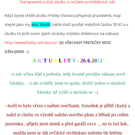
Transparentní účet útulku si můžete prohlédnout zde
Když byste chtěli útulku Fretky Ostrava přispívat pravidelně, mají
stejně jako my
akci 50x50
, takže stačí posílat měsíčně částku 50 Kč a v
útulku to jistě ocení. Jejich stránky můžete shlédnout na odkaze:
http://www.fretky-ostrava.cz/
ZA VŠECHNY FRETEČKY MOC
DĚKUJEME :-)
A
K
T
U
A
L
I
T
Y
-
26
.
6
.
2
0
1
2
- u nás včera klid a pohoda, tedy kromě prvního zákusu nové
Sárinky.. :-) ale zvládly jsme to spolu, druhý pokus o mazlení
Sárinky už vyšel a nechala se :-)
- horší to bylo včera s našimi ovečkami, Arnoštek je příliš chytrý a
našel si chybu ve výrobě našeho nového plotu a běhali po celém
pozemku.. přijela jsem domů a před garáží ovce ... no to byl šok..
snažila jsem se dát ovčácký rychlokurs našemu 6ti letému