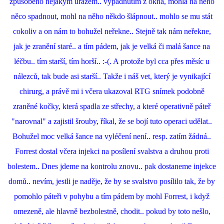
způsobeno nějakým úrazem.. vypadnutím z okna, mohla na něho
něco spadnout, mohl na něho někdo šlápnout.. mohlo se mu stát
cokoliv a on nám to bohužel neřekne.. Stejně tak nám neřekne,
jak je zranění staré.. a tím pádem, jak je velká či malá šance na
léčbu.. tím starší, tím horší.. :-(. A protože byl cca přes měsíc u
nálezců, tak bude asi starší.. Takže i náš vet, který je vynikající
chirurg, a právě mi i včera ukazoval RTG snímek podobně
zraněné kočky, která spadla ze střechy, a které operativně páteř
"narovnal" a zajistil šrouby, říkal, že se bojí tuto operaci udělat..
Bohužel moc velká šance na vyléčení není.. resp. zatím žádná..
Forrest dostal včera injekci na posílení svalstva a druhou proti
bolestem.. Dnes jdeme na kontrolu znovu.. pak dostaneme injekce
domů.. nevím, jestli je naděje, že by se svalstvo posílilo tak, že by
pomohlo páteři v pohybu a tím pádem by mohl Forrest, i když
omezeně, ale hlavně bezbolestně, chodit.. pokud by toto nešlo,