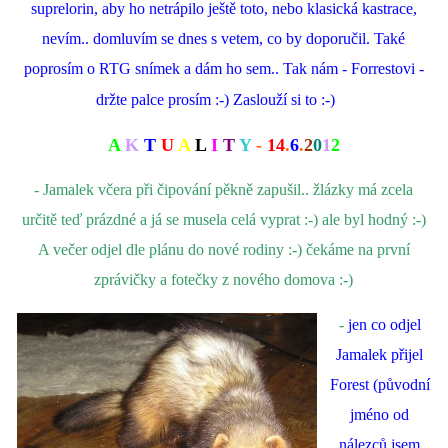
suprelorin, aby ho netrápilo ještě toto, nebo klasická kastrace,
nevím.. domluvím se dnes s vetem, co by doporučil. Také
poprosím o RTG snímek a dám ho sem.. Tak nám - Forrestovi -
držte palce prosím :-) Zaslouží si to :-)
A
K
T
U
A
L
I
T
Y
-
14
.
6
.
2
0
1
2
- Jamalek včera při čipování pěkně zapušil.. žlázky má zcela
určitě teď prázdné a já se musela celá vyprat :-) ale byl hodný :-)
A večer odjel dle plánu do nové rodiny :-) čekáme na první
zprávičky a fotečky z nového domova :-)
-
jen co odjel
Jamalek přijel
Forest (původní
jméno od
nálezců jsem