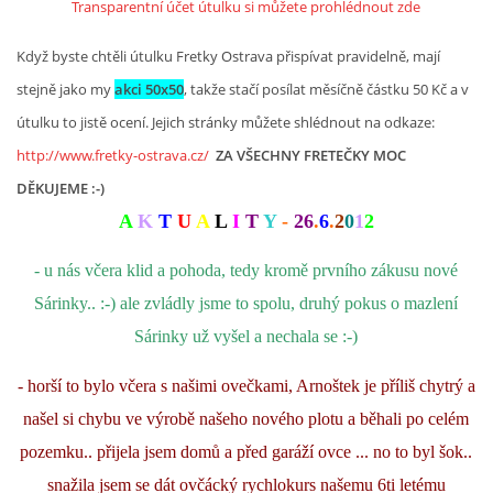
Transparentní účet útulku si můžete prohlédnout zde
Když byste chtěli útulku Fretky Ostrava přispívat pravidelně, mají
stejně jako my
akci 50x50
, takže stačí posílat měsíčně částku 50 Kč a v
útulku to jistě ocení. Jejich stránky můžete shlédnout na odkaze:
http://www.fretky-ostrava.cz/
ZA VŠECHNY FRETEČKY MOC
DĚKUJEME :-)
A
K
T
U
A
L
I
T
Y
-
26
.
6
.
2
0
1
2
- u nás včera klid a pohoda, tedy kromě prvního zákusu nové
Sárinky.. :-) ale zvládly jsme to spolu, druhý pokus o mazlení
Sárinky už vyšel a nechala se :-)
- horší to bylo včera s našimi ovečkami, Arnoštek je příliš chytrý a
našel si chybu ve výrobě našeho nového plotu a běhali po celém
pozemku.. přijela jsem domů a před garáží ovce ... no to byl šok..
snažila jsem se dát ovčácký rychlokurs našemu 6ti letému