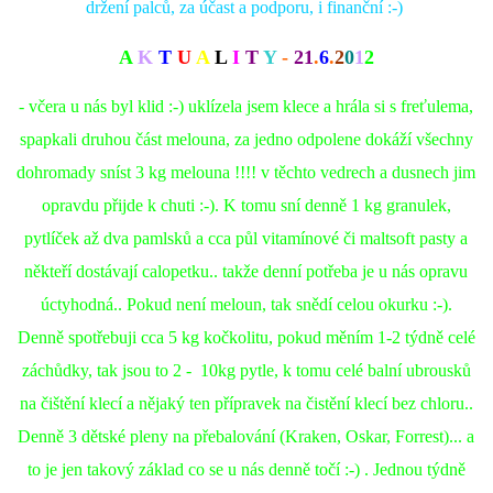
držení palců, za účast a podporu, i finanční :-)
A
K
T
U
A
L
I
T
Y
-
21
.
6
.
2
0
1
2
- včera u nás byl klid :-) uklízela jsem klece a hrála si s freťulema,
spapkali druhou část melouna, za jedno odpolene dokáží všechny
dohromady sníst 3 kg melouna !!!! v těchto vedrech a dusnech jim
opravdu přijde k chuti :-). K tomu sní denně 1 kg granulek,
pytlíček až dva pamlsků a cca půl vitamínové či maltsoft pasty a
někteří dostávají calopetku.. takže denní potřeba je u nás opravu
úctyhodná.. Pokud není meloun, tak snědí celou okurku :-).
Denně spotřebuji cca 5 kg kočkolitu, pokud měním 1-2 týdně celé
záchůdky, tak jsou to 2 - 10kg pytle, k tomu celé balní ubrousků
na čištění klecí a nějaký ten přípravek na čistění klecí bez chloru..
Denně 3 dětské pleny na přebalování (Kraken, Oskar, Forrest)... a
to je jen takový základ co se u nás denně točí :-) . Jednou týdně