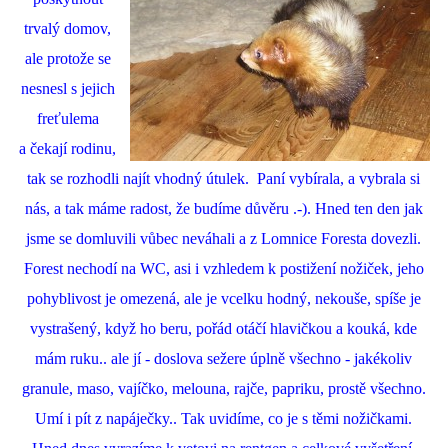
trvalý domov,
ale protože se
nesnesl s jejich
freťulema
a čekají rodinu,
tak se rozhodli najít vhodný útulek. Paní vybírala, a vybrala si
nás, a tak máme radost, že budíme důvěru .-). Hned ten den jak
jsme se domluvili vůbec neváhali a z Lomnice Foresta dovezli.
Forest nechodí na WC, asi i vzhledem k postižení nožiček, jeho
pohyblivost je omezená, ale je vcelku hodný, nekouše, spíše je
vystrašený, když ho beru, pořád otáčí hlavičkou a kouká, kde
mám ruku.. ale jí - doslova sežere úplně všechno - jakékoliv
granule, maso, vajíčko, melouna, rajče, papriku, prostě všechno.
Umí i pít z napáječky.. Tak uvidíme, co je s těmi nožičkami.