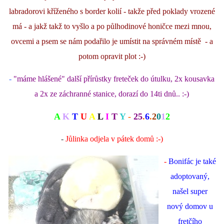
labradorovi kříženého s border kolií - takže před poklady vrozené
má - a jakž takž to vyšlo a po půlhodinové honičce mezi mnou,
ovcemi a psem se nám podařilo je umístit na správném místě - a
potom opravit plot :-)
-
"máme hlášené" další přírůstky freteček do útulku, 2x kousavka
a 2x ze záchranné stanice, dorazí do 14ti dnů.. :-)
A
K
T
U
A
L
I
T
Y
-
25
.
6
.
2
0
1
2
-
Jůlinka odjela v pátek domů :-)
-
Bonifác je také
adoptovaný,
našel super
nový domov u
fretčího