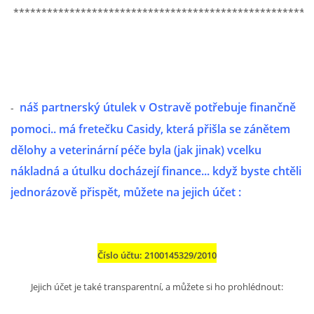
294 25 Katusice
*****************************************************
602 692 130
info@fretkyboleslav.cz
© 2026 eStránky.cz
|
RSS
|
WebSlice
|
Tisk
|
Aktualizováno: 1. 8. 2026
|
Nahoru ↑
náš partnerský útulek v Ostravě potřebuje finančně
-
pomoci.. má fretečku Casidy, která přišla se zánětem
dělohy a veterinární péče byla (jak jinak) vcelku
nákladná a útulku docházejí finance... když byste chtěli
jednorázově přispět, můžete na jejich účet :
Číslo účtu: 2100145329/2010
Jejich účet je také transparentní, a můžete si ho prohlédnout: