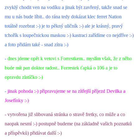
zvyklý chodit ven na vodíku a jinak být zavřený, takže snad se
DFD - DOMOV FRETČÍCH DŮCHODCŮ
mu u nás bude líbit.. do rána tedy dokázat klec ferret Nation
totálně rozebrat :-) je to pěkný uličník :-) ale je krásný, pravý
tchořík s loupečnickou maskou :-) kastraci zařídíme co nejdříve :-)
PODMÍNKY PŘEVZETÍ FRETKY.
a foto přidám také - snad zítra :-)
-
dnes jdeme opět k vetovi s Forrestkem.. myslím však, že z něho
O FRETCE
bude mít pan doktor radost.. Forrestek ťapká o 106 a je to
opravdu zlatíčko :-)
O FRETCE
-
jinak pohoda :-) připravujeme se na zítřejší příjezd Devilka a
Josefínky :-)
PÉČE O FRETKU
- vytvořena již slibovaná stránka o stravě fretky, co může a co
CHCI SI POŘÍDIT FRETKU
naopak nesmí :-) postupně budeme (na základně vašich poznatků
a příspěvků) přidávat další :-)