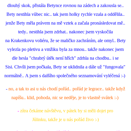
dlouhý skok, přistála Betynce rovnou na zádech a zakousla se..
Bety nestihla vůbec nic.. tak jsem holky rychle vzala a oddělila..
jenže Bety měla právem na mě vztek a začala pronásledovat mě..
tedy.. nestihla jsem zdrhat.. nakonec jsem vyskočila
na Krakenkovu voliéru, že se maličko zachráním, ale omyl.. Bety
vylezla po pletivu a vmžiku byla za mnou.. takže nakonec jsem
dle hesla "chrabrý útěk není hřích" zdrhla na chodbu.. i se
Sisi. Chvíli jsem počkala, Bety se uklidnila a dále už "fungovala"
normálně.. A jsem s dalšího společného seznamování vyléčená :-)
-
no, a tak to asi u nás chodí pořád.. pořád je legrace.. takže když
napíšu.. klid, pohoda, nic se neděje, je to vlastně svátek :-)
-
zítra čekáme návštěvu, v pátek by si měli dojet pro
Jůlinku, takže je u nás pořád živo :-)