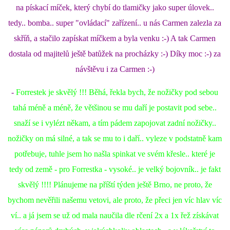
na pískací míček, který chybí do tlamičky jako super úlovek..
tedy.. bomba.. super "ovládací" zařízení.. u nás Carmen zalezla za
skříň, a stačilo zapískat míčkem a byla venku :-) A tak Carmen
dostala od majitelů ještě batůžek na procházky :-) Díky moc :-) za
návštěvu i za Carmen :-)
-
Forrestek je skvělý !!! Běhá, řekla bych, že nožičky pod sebou
tahá méně a méně, že většinou se mu daří je postavit pod sebe..
snaží se i vylézt někam, a tím pádem zapojovat zadní nožičky..
nožičky on má silné, a tak se mu to i daří.. vyleze v podstatně kam
potřebuje, tuhle jsem ho našla spinkat ve svém křesle.. které je
tedy od země - pro Forrestka - vysoké.. je velký bojovník.. je fakt
skvělý !!!! Plánujeme na příští týden ještě Brno, ne proto, že
bychom nevěřili našemu vetovi, ale proto, že přeci jen víc hlav víc
ví.. a já jsem se už od mala naučila dle rčení 2x a 1x řež získávat