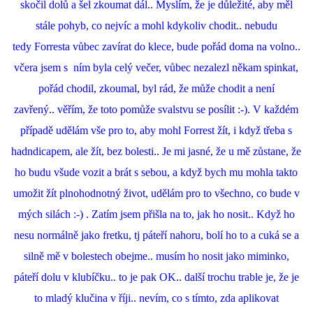
skočil dolů a šel zkoumat dál.. Myslím, že je důležité, aby měl
stále pohyb, co nejvíc a mohl kdykoliv chodit.. nebudu
tedy Forresta vůbec zavírat do klece, bude pořád doma na volno..
včera jsem s ním byla celý večer, vůbec nezalezl někam spinkat,
pořád chodil, zkoumal, byl rád, že může chodit a není
zavřený.. věřím, že toto pomůže svalstvu se posílit :-). V každém
případě udělám vše pro to, aby mohl Forrest žít, i když třeba s
hadndicapem, ale žít, bez bolesti.. Je mi jasné, že u mě zůstane, že
ho budu všude vozit a brát s sebou, a když bych mu mohla takto
umožit žít plnohodnotný život, udělám pro to všechno, co bude v
mých silách :-) . Zatím jsem přišla na to, jak ho nosit.. Když ho
nesu normálně jako fretku, tj páteří nahoru, bolí ho to a cuká se a
silně mě v bolestech obejme.. musím ho nosit jako miminko,
páteří dolu v klubíčku.. to je pak OK.. další trochu trable je, že je
to mladý klučina v říji.. nevím, co s tímto, zda aplikovat