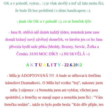
OK a v pohodě, vyleze.. :-) je však skvělý a teď už fakt mohu říci,
že bude žít bez problémů i s tímto handicapem :-).
-
jinak vše OK a v pohodě :-), co se freteček týče
-
Jana B. obšívá náš útulek každý týden, tentokrát jsme zase
dostali krásný nový závěsný domeček, ve kterém jen co ho Jana
přivezla bydlí naše pětka (Meddy, Brunny, Servác, Žofka a
Čenda). JANI MOC DÍKY :-) JSI SKVĚLÁ :-)
A
K
T
U
A
L
I
T
Y
-
22
.
6
.
2
0
1
2
-
Míša je ADOPTOVANÁ !!!! A bude se stěhovat k fretčímu
kámošovi Dzamalkovi.. O Míšu byl vcelku "boj", nakonec jsem
měla 3 zájemce :-) Nemohla jsem ani vybírat, všichni jsou
spolehliví, o fretečky se starají super a nemohla jsem říci : "Vám
fretečku nedám".. takže to bylo podle hesla: "Kdo dřív přijde, ten