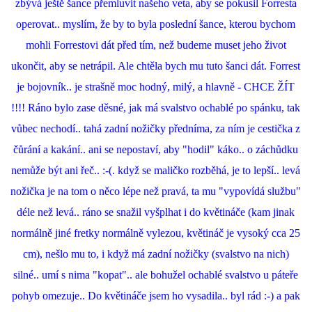
zbývá ještě šance přemluvit našeho veta, aby se pokusil Forresta
operovat.. myslím, že by to byla poslední šance, kterou bychom
mohli Forrestovi dát před tím, než budeme muset jeho život
ukončit, aby se netrápil. Ale chtěla bych mu tuto šanci dát. Forrest
je bojovník.. je strašně moc hodný, milý, a hlavně - CHCE ŽÍT
!!!! Ráno bylo zase děsné, jak má svalstvo ochablé po spánku, tak
vůbec nechodí.. tahá zadní nožičky předníma, za ním je cestička z
čůrání a kakání.. ani se nepostaví, aby "hodil" káko.. o záchůdku
nemůže být ani řeč.. :-(. když se maličko rozběhá, je to lepší.. levá
nožička je na tom o něco lépe než pravá, ta mu "vypovídá službu"
déle než levá.. ráno se snažil vyšplhat i do květináče (kam jinak
normálně jiné fretky normálně vylezou, květináč je vysoký cca 25
cm), nešlo mu to, i když má zadní nožičky (svalstvo na nich)
silné.. umí s nima "kopat".. ale bohužel ochablé svalstvo u páteře
pohyb omezuje.. Do květináče jsem ho vysadila.. byl rád :-) a pak