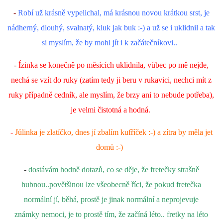
-
Robí už krásně vypelichal, má krásnou novou krátkou srst, je
nádherný, dlouhý, svalnatý, kluk jak buk :-) a už se i uklidnil a tak
si myslím, že by mohl jít i k začátečníkovi..
-
Ízinka se konečně po měsících uklidnila, vůbec po mě nejde,
nechá se vzít do ruky (zatím tedy ji beru v rukavici, nechci mít z
ruky případně cedník, ale myslím, že brzy ani to nebude potřeba),
je velmi čistotná a hodná.
-
Jůlinka je zlatíčko, dnes jí zbalím kufříček :-) a zítra by měla jet
domů :-)
-
dostávám hodně dotazů, co se děje, že fretečky strašně
hubnou..povětšinou lze všeobecně říci, že pokud fretečka
normální jí, běhá, prostě je jinak normální a neprojevuje
známky nemoci, je to prostě tím, že začíná léto.. fretky na léto