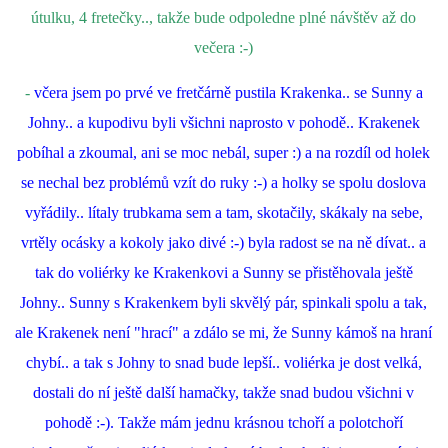
útulku, 4 fretečky.., takže bude odpoledne plné návštěv až do
večera :-)
-
včera jsem po prvé ve fretčárně pustila Krakenka.. se Sunny a
Johny.. a kupodivu byli všichni naprosto v pohodě.. Krakenek
pobíhal a zkoumal, ani se moc nebál, super :) a na rozdíl od holek
se nechal bez problémů vzít do ruky :-) a holky se spolu doslova
vyřádily.. lítaly trubkama sem a tam, skotačily, skákaly na sebe,
vrtěly ocásky a kokoly jako divé :-) byla radost se na ně dívat.. a
tak do voliérky ke Krakenkovi a Sunny se přistěhovala ještě
Johny.. Sunny s Krakenkem byli skvělý pár, spinkali spolu a tak,
ale Krakenek není "hrací" a zdálo se mi, že Sunny kámoš na hraní
chybí.. a tak s Johny to snad bude lepší.. voliérka je dost velká,
dostali do ní ještě další hamačky, takže snad budou všichni v
pohodě :-). Takže mám jednu krásnou tchoří a polotchoří