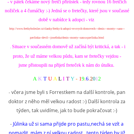
- v pátek čekáme nový fretčí přírůstek - tedy rovnou 16 fretčích
nožiček a 4 čumáčky :-) Jedná se o fretečky, které jsou v současné
době v nabídce k adopci - viz
http://www.fretkyboleslav.cz/clanky/fretky-k-adopci-ve-svych-domovech---denis---monty---sara---
pavlinka--devil---josefinka/denis--monty--sara-a-pavlinka.html
Situace v současném domově už začíná být kritická, a tak - i
.
proto, že už máme velkou půdu, kam se fretečky vejdou -
jsme přistoupili na přijetí freteček k nám do útulku.
A
K
T
U
A
L
I
T
Y
-
1
9
.
6
.
2
0
1
2
včera jsme byli s Forrestkem na další kontrole, pan
-
doktor z něho měl velkou radost :-) Další kontrola za
týden, tak uvidíme, jak to bude pokračovat :-)
-
Jůlinka už si sama přijde pro pastu,nechá se vzít a
pomazlit, mám z ní velkou radost.. tento týden by již