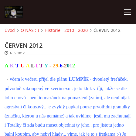
Úvod
O NÁS :-)
Historie - 2010 - 2020
ČERVEN 2012
AKTUALITY
ČERVEN 2012
6. 6. 2012
FRETKY V ÚTULKU
A
K
T
U
A
L
I
T
Y
-
29
.
6
.
2
0
1
2
K ADOPCI
-
včera k večeru přijel dle plánu
LUMPÍK
- dvouletý freťáček,
původně zakoupený ve zverimexu.. je to kluk v říji, takže se dle
V PÉČI
toho chová.. není to mazánek na pomazlení (zatím), ale není nijak
agresivní či kousavý.. je zvyklý papkat pouze prvotřídní granulky
VIRTUÁLNÍ ADOPCE
(značku, kterou u nás nemáme) a tak uvidíme, jestli mu zachutnají
i Totalky či zda budu muset objednat ty jeho.. pro jistotu jedno
V NOVÝCH DOMOVECH
balní koupím, aby nebyl hlady... víme, jak je to s fretkama :-) Je