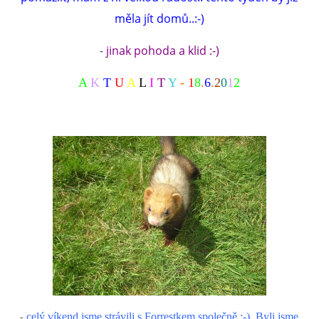
měla jít domů..:-)
-
jinak pohoda a klid :-)
A
K
T
U
A
L
I
T
Y
-
1
8
.
6
.
2
0
1
2
-
celý víkend jsme strávili s Forrestkem společně :-). Byli jsme