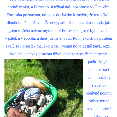
hodně venku, a Forrestek si užíval naši pozornost :-) Čím více
Forrestka poznávám, tím více docházím k závěru, že mu někdo
dlouhodobě ubližoval. Že nevypadl náhodou z okna apod., jak
jsem si třeba naivně myslela.. S Forrestkem jsme byli u veta
v pátek a v sobotu, a dnes jdeme znovu.. Po injekcích na posílení
svalů se Forrestek maličko lepší.. Venku ho to děsně baví.. leze,
zkoumá, a někdy k mému úžasu
dokáže neuvěřitelně rychle
pádit.. když u
toho nestačí
zadní nožičky
stavět do
správné polohy,
vůbec mu to
nevadí a prostě
je táhne za