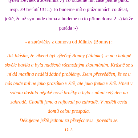
týden Devilek a Josefínka :-) To budeme mít zase pěkně plno..
resp. 39 freťulí !!!! :-) To budeme mít o prázdninách co dělat,
NATÁČENÍ V TELEVIZI
ještě, že už syn bude doma a budeme na to přímo doma 2 :-) takže
paráda :-)
AKCE
- a zprávičky z domova od Jůlinky (Bonny) :
SLUŽBY
Tak hlásím, že víkend byl výtečný Bonny (Jůlinka) se na chalupě
skvěle bavila a byla nadšená všemožným zkoumáním. Krásně se s
HISTORIE - 2010 - 2020
ní dá mazlit a nedělá žádné problémy. Jsem přesvědčen, že se u
nás bude mít ne jako prasátko v žitě, ale jako fretka v žitě. Hned v
sobotu dostala nějaké nové hračky a byla s námi celý den na
JAK NÁM POMOCI - POMÁHAJÍ NÁM :-)
zahradě. Chodili jsme a rajtovali po zahradě. V neděli cestu
domů celou prospala.
Děkujeme ještě jednou za převýchovu - povedlo se.
Fretky Boleslav, z.s.
D.J.
Trnová 15