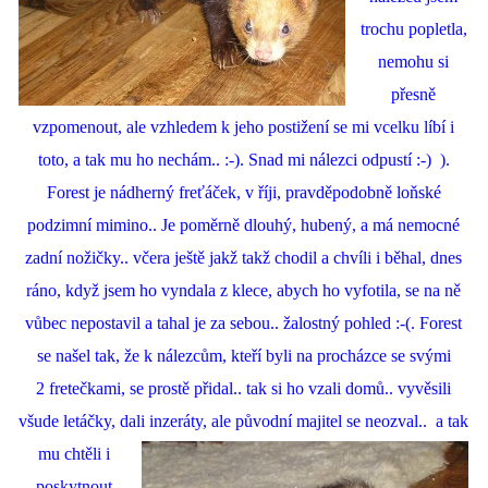
trochu popletla,
nemohu si
přesně
vzpomenout, ale vzhledem k jeho postižení se mi vcelku líbí i
toto, a tak mu ho nechám.. :-). Snad mi nálezci odpustí :-) ).
Forest je nádherný freťáček, v říji, pravděpodobně loňské
podzimní mimino.. Je poměrně dlouhý, hubený, a má nemocné
zadní nožičky.. včera ještě jakž takž chodil a chvíli i běhal, dnes
ráno, když jsem ho vyndala z klece, abych ho vyfotila, se na ně
vůbec nepostavil a tahal je za sebou.. žalostný pohled :-(. Forest
se našel tak, že k nálezcům, kteří byli na procházce se svými
2 fretečkami, se prostě přidal.. tak si ho vzali domů.. vyvěsili
všude letáčky, dali inzeráty, ale
původní majitel se neozval.. a tak
mu chtěli i
poskytnout