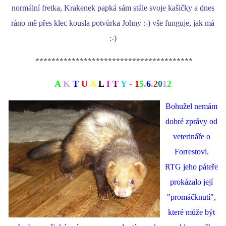
normální fretka, Krakenek papká sám stále svoje kašičky a dnes
ráno mě přes klec kousla potvůrka Johny :-) vše funguje, jak má
:-)
***************************************
A
K
T
U
A
L
I
T
Y
-
1
5
.
6
.
2
0
1
2
Bohužel nemám
dobré zprávy od
veterináře o
Forrestovi.
RTG jeho páteře
prokázalo její
"promáčknutí",
které může být