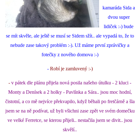
kamaráda Sida a
dvou super
lidiček :-) bude
se mít skvěle, ale ještě se musí se Sidem sžít.. ale vypadá to, že to
nebude zase takový problém :-). Už máme první zprávičky a
fotečky z nového domova :-)
-
Robí je zamluvený :-)
-
v pátek dle plánu přijela nová posila našeho útulku - 2 kluci -
Monty a Denísek a 2 holky - Pavlínka a Sára.. jsou moc hodní,
čistotní, a co mě nejvíce překvapilo, když běhali po fretčárně a šla
jsem se na ně podívat, už byli všichni zase zpět ve svém domečku
ve velké Ferretce, se kterou přijeli.. nestačila jsem se divit.. jsou
skvělí..