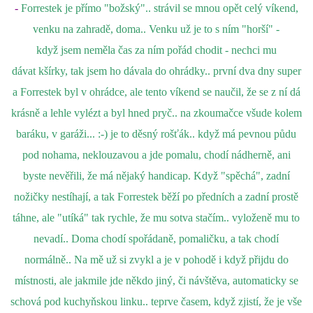
-
Forrestek je přímo "božský".. strávil se mnou opět celý víkend,
venku na zahradě, doma.. Venku už je to s ním "horší" -
když jsem neměla čas za ním pořád chodit - nechci mu
dávat kšírky, tak jsem ho dávala do ohrádky.. první dva dny super
a Forrestek byl v ohrádce, ale tento víkend se naučil, že se z ní dá
krásně a lehle vylézt a byl hned pryč.. na zkoumačce všude kolem
baráku, v garáži... :-) je to děsný rošťák.. když má pevnou půdu
pod nohama, neklouzavou a jde pomalu, chodí nádherně, ani
byste nevěřili, že má nějaký handicap. Když "spěchá", zadní
nožičky nestíhají, a tak Forrestek běží po předních a zadní prostě
táhne, ale "utíká" tak rychle, že mu sotva stačím.. vyloženě mu to
nevadí.. Doma chodí spořádaně, pomaličku, a tak chodí
normálně.. Na mě už si zvykl a je v pohodě i když přijdu do
místnosti, ale jakmile jde někdo jiný, či návštěva, automaticky se
schová pod kuchyňskou linku.. teprve časem, když zjistí, že je vše