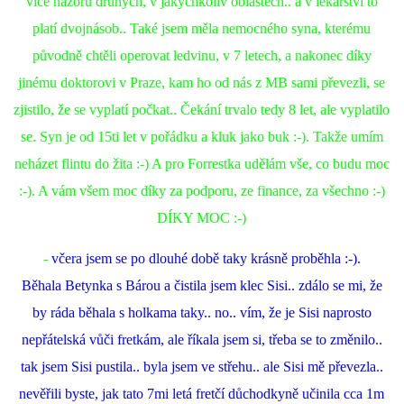
více názorů druhých, v jakýchkoliv oblastech.. a v lékařství to
platí dvojnásob.. Také jsem měla nemocného syna, kterému
původně chtěli operovat ledvinu, v 7 letech, a nakonec díky
jinému doktorovi v Praze, kam ho od nás z MB sami převezli, se
zjistilo, že se vyplatí počkat.. Čekání trvalo tedy 8 let, ale vyplatilo
se. Syn je od 15ti let v pořádku a kluk jako buk :-). Takže umím
neházet flintu do žita :-) A pro Forrestka udělám vše, co budu moc
:-). A vám všem moc díky za podporu, ze finance, za všechno :-)
DÍKY MOC :-)
-
včera jsem se po dlouhé době taky krásně proběhla :-).
Běhala Betynka s Bárou a čistila jsem klec Sisi.. zdálo se mi, že
by ráda běhala s holkama taky.. no.. vím, že je Sisi naprosto
nepřátelská vůči fretkám, ale říkala jsem si, třeba se to změnilo..
tak jsem Sisi pustila.. byla jsem ve střehu.. ale Sisi mě převezla..
nevěřili byste, jak tato 7mi letá fretčí důchodkyně učinila cca 1m