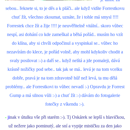
sebou.. řeknete si, to je děs a k pláči.. ale když vidíte Forrestkovu
chuť žít, všechno zkoumat, uznáte, že i tohle má smysl !!!!
Forrestek chce žít a žije !!!! je neuvěřitelně vitální.. skoro vůbec
nespí, asi dohání co kde zameškal a běhá pořád.. musím ho vzít
do klína, aby si chvíli odpočinul a vyspinkal se.. vůbec ho
nezavírám do klece, je pořád volně, aby mohl kdykoliv chodit a
svaly posilovat :-) a daří se.. když nelítá a jde pomaleji, dává
krásně nožičky pod sebe.. tak jak se má.. levá je na tom vcelku
dobře, pravá je na tom zdravotně hůř než levá, ta mu dělá
problémy.. ale Forrestkovi to vůbec nevadí :-) Opravdu je Forrest
Gump a má silnou vůli :-) a chuť žít :-) dávám do fotogalerie
fotečky z víkendu :-).
-
ji
nak v útulku vše při starém :-). Tj Oskárek se lepší s hlavičkou,
už nežere jako pominutý, ale sní a vypije mističku za den jako