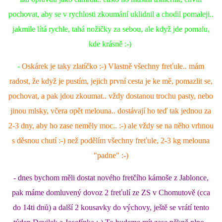
pochovat, aby se v rychlosti zkoumání uklidnil a chodil pomaleji..
E - S H O P
jakmile lítá rychle, tahá nožičky za sebou, ale když jde pomalu,
kde krásně :-)
HISTORIE 2022
-
Oskárek je taky zlatíčko :-) Vlastně všechny freťule.. mám
radost, že když je pustím, jejich první cesta je ke mě, pomazlit se,
O NÁS :-)
pochovat, a pak jdou zkoumat.. vždy dostanou trochu pasty, nebo
jinou mlsky, včera opět melouna.. dostávají ho teď tak jednou za
VÝROČNÍ ZPRÁVY
2-3 dny, aby ho zase neměly moc.. :-) ale vždy se na něho vrhnou
s děsnou chutí :-) než podělím všechny freťule, 2-3 kg melouna
KONTAKT
"padne" :-)
- dnes bychom měli dostat nového fretčího kámoše z Jablonce,
JAK NÁM POMOCI
pak máme domluvený dovoz 2 freťulí ze ZS v Chomutově (cca
do 14ti dnů) a další 2 kousavky do výchovy, ještě se vrátí tento
NAPSALI O NÁS