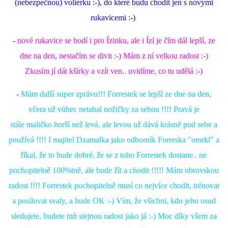
(nebezpečnou) voliérku :-), do které budu chodit jen s novými
rukavicemi :-)
-
nové
rukavice se hodí i pro Ízinku, ale i Ízí je čím dál lepší, ze
dne na den, nestačím se divit :-) Mám z ní velkou radost :-)
Zkusím jí dát kšírky a vzít ven.. uvidíme, co tu udělá :-)
-
Mám další super zprávu!!! Forrestek se lepší ze dne na den,
včera už vůbec netahal nožičky za sebou !!!! Pravá je
stále maličko horší než levá, ale levou už dává krásně pod sebe a
používá !!!! I majitel Dzamalka jako odborník Forreska "omrkl" a
říkal, že to bude dobré, že se z toho Forrestek dostane.. ne
pochopitelně 100%tně, ale bude žít a chodit !!!!! Mám obrovskou
radost !!!! Forrestek pochopitelně musí co nejvíce chodit, trénovat
a posilovat svaly, a bude OK :-) Vím, že všichni, kdo jeho osud
sledujete, budete mít stejnou radost jako já :-) Moc díky všem za