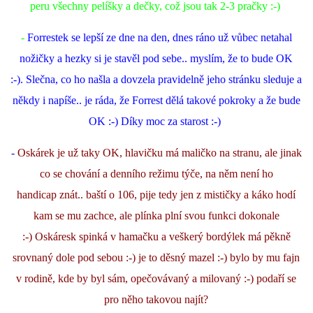
peru všechny pelíšky a dečky, což jsou tak 2-3 pračky :-)
-
Forrestek se lepší ze dne na den, dnes ráno už vůbec netahal
nožičky a hezky si je stavěl pod sebe.. myslím, že to bude OK
:-). Slečna, co ho našla a dovzela pravidelně jeho stránku sleduje a
někdy i napíše.. je ráda, že Forrest dělá takové pokroky a že bude
OK :-) Díky moc za starost :-)
-
Os
kárek je už taky OK, hlavičku má maličko na stranu, ale jinak
co se chování a denního režimu týče, na něm není ho
handicap znát.. baští o 106, pije tedy jen z mističky a káko hodí
kam se mu zachce, ale plínka plní svou funkci dokonale
:-) Oskáresk spinká v hamačku a veškerý bordýlek má pěkně
srovnaný dole pod sebou :-) je to děsný mazel :-) bylo by mu fajn
v rodině, kde by byl sám, opečovávaný a milovaný :-) podaří se
pro něho takovou najít?