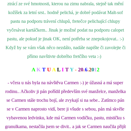
ztrácí ze své hmotnosti, kterou na zimu nabrala, stejně tak mění
kožíšek za letní srst.. hodně pelichá, je dobré podávat Malt-sof
pastu na podporu trávení chlupů, fretečce pelichající chlupy
vyčesávat kartáčkem.. Jinak je možné podat na podporu calopet
pastu, ale pokud je jinak OK, není potřeba se znepokojovat.. :-)
Když by se vám však něco nezdálo, nadále napište či zavolejte či
přímo navštivte dobrého fretčího veta :-)
A
K
T
U
A
L
I
T
Y
-
20
.
6
.
2
0
1
2
- včera u nás byla na návštěva Carmen :-) je úžasná a má super
rodinu.. Ačkoliv ji pán pořídil především své manželce, manželka
se Carmen stále trochu bojí, ale zvykají si na sebe.. Zatímco pán
se v Carmen naprosto vidí, bere ji všude s sebou, pán má skvěle
vybavenou ledvinku, kde má Carmen vodičku, pastu, mističku s
granulkama, nestačila jsem se divit.. a jak se Carmen naučila přijít