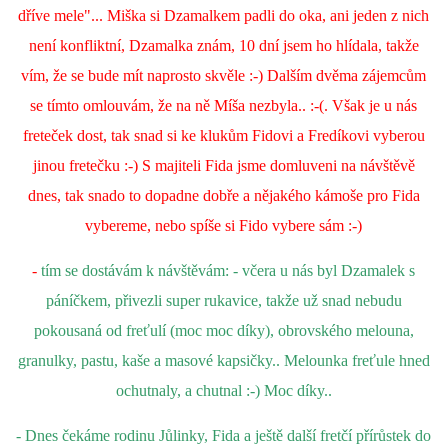
dříve mele"... Miška si Dzamalkem padli do oka, ani jeden z nich
není konfliktní, Dzamalka znám, 10 dní jsem ho hlídala, takže
vím, že se bude mít naprosto skvěle :-) Dalším dvěma zájemcům
se tímto omlouvám, že na ně Míša nezbyla.. :-(. Však je u nás
freteček dost, tak snad si ke klukům Fidovi a Fredíkovi vyberou
jinou fretečku :-) S majiteli Fida jsme domluveni na návštěvě
dnes, tak snado to dopadne dobře a nějakého kámoše pro Fida
vybereme, nebo spíše si Fido vybere sám :-)
-
tím se dostávám k návštěvám: - včera u nás byl Dzamalek s
páníčkem, přivezli super rukavice, takže už snad nebudu
pokousaná od freťulí (moc moc díky), obrovského melouna,
granulky, pastu, kaše a masové kapsičky.. Melounka freťule hned
ochutnaly, a chutnal :-) Moc díky..
- Dnes čekáme rodinu Jůlinky, Fida a ještě další fretčí přírůstek do