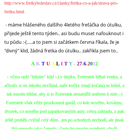
VÝCHOVA FRETKY
http://www.fretkyboleslav.cz/clanky/fretka-co-a-jak/strava-pro-
fretku.html
NEMOCI FRETEK
- máme hlášeného dalšího 4letého freťáčka do útulku,
přijede ještě tento týden.. asi budu muset nafouknout i
JAK FRETKA BYDLÍ
tu půdu :-(.....a to jsem si začátkem června říkala, že je
"divný" klid, žádná fretka do útulku.. zakřikla jsem to..
CESTOVÁNÍ S FRETKOU
A
K
T
U
A
L
I
T
Y
-
27
.
6
.
2
0
1
2
JEDNA ČÍ VÍCE FRETEK?
-
včera opět "hlásím" klid :-) v útulku, Forrestek běhal venku, a
ačkoliv si on nikoho nevšímá, naše kočky (mají koťata) se brání, a
KASTRACE
tak musím hlídat, aby si to Forrestek nenamířil směrem k nim :-)
Forrestek však vždy prozkoumá garáž, co kde nového, kovárnu,
STRAVA
dvorek, co nového pod zaparkovanými auty, celou zahradu, a pak
ještě proběh cvičně celý dům.. jen po schodech nechodí, ale jinak
PODPORA
lítá opravdu jako čamrda.. často ho musím usměrnit, chvíli