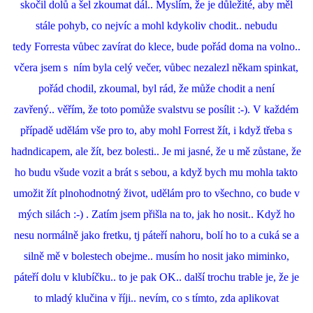
skočil dolů a šel zkoumat dál.. Myslím, že je důležité, aby měl
stále pohyb, co nejvíc a mohl kdykoliv chodit.. nebudu
tedy Forresta vůbec zavírat do klece, bude pořád doma na volno..
včera jsem s ním byla celý večer, vůbec nezalezl někam spinkat,
pořád chodil, zkoumal, byl rád, že může chodit a není
zavřený.. věřím, že toto pomůže svalstvu se posílit :-). V každém
případě udělám vše pro to, aby mohl Forrest žít, i když třeba s
hadndicapem, ale žít, bez bolesti.. Je mi jasné, že u mě zůstane, že
ho budu všude vozit a brát s sebou, a když bych mu mohla takto
umožit žít plnohodnotný život, udělám pro to všechno, co bude v
mých silách :-) . Zatím jsem přišla na to, jak ho nosit.. Když ho
nesu normálně jako fretku, tj páteří nahoru, bolí ho to a cuká se a
silně mě v bolestech obejme.. musím ho nosit jako miminko,
páteří dolu v klubíčku.. to je pak OK.. další trochu trable je, že je
to mladý klučina v říji.. nevím, co s tímto, zda aplikovat