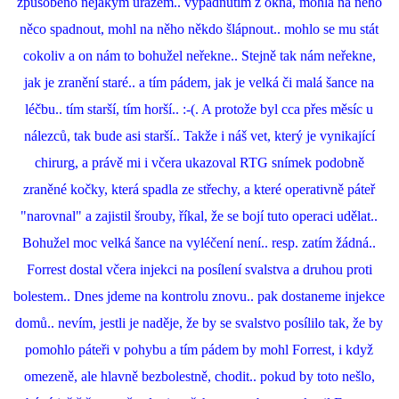
způsobeno nějakým úrazem.. vypadnutím z okna, mohla na něho
něco spadnout, mohl na něho někdo šlápnout.. mohlo se mu stát
cokoliv a on nám to bohužel neřekne.. Stejně tak nám neřekne,
jak je zranění staré.. a tím pádem, jak je velká či malá šance na
léčbu.. tím starší, tím horší.. :-(. A protože byl cca přes měsíc u
nálezců, tak bude asi starší.. Takže i náš vet, který je vynikající
chirurg, a právě mi i včera ukazoval RTG snímek podobně
zraněné kočky, která spadla ze střechy, a které operativně páteř
"narovnal" a zajistil šrouby, říkal, že se bojí tuto operaci udělat..
Bohužel moc velká šance na vyléčení není.. resp. zatím žádná..
Forrest dostal včera injekci na posílení svalstva a druhou proti
bolestem.. Dnes jdeme na kontrolu znovu.. pak dostaneme injekce
domů.. nevím, jestli je naděje, že by se svalstvo posílilo tak, že by
pomohlo páteři v pohybu a tím pádem by mohl Forrest, i když
omezeně, ale hlavně bezbolestně, chodit.. pokud by toto nešlo,