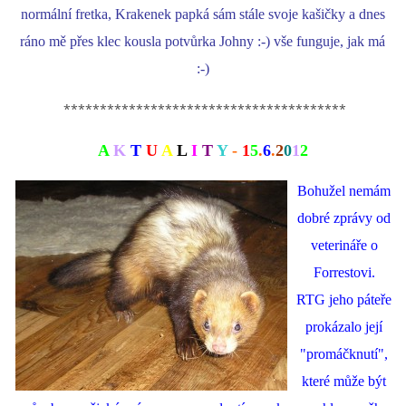
normální fretka, Krakenek papká sám stále svoje kašičky a dnes
ráno mě přes klec kousla potvůrka Johny :-) vše funguje, jak má
:-)
***************************************
A
K
T
U
A
L
I
T
Y
-
1
5
.
6
.
2
0
1
2
Bohužel nemám
dobré zprávy od
veterináře o
Forrestovi.
RTG jeho páteře
prokázalo její
"promáčknutí",
které může být