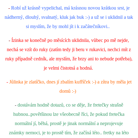
-
Robí už krásně vypelichal, má krásnou novou krátkou srst, je
nádherný, dlouhý, svalnatý, kluk jak buk :-) a už se i uklidnil a tak
si myslím, že by mohl jít i k začátečníkovi..
-
Ízinka se konečně po měsících uklidnila, vůbec po mě nejde,
nechá se vzít do ruky (zatím tedy ji beru v rukavici, nechci mít z
ruky případně cedník, ale myslím, že brzy ani to nebude potřeba),
je velmi čistotná a hodná.
-
Jůlinka je zlatíčko, dnes jí zbalím kufříček :-) a zítra by měla jet
domů :-)
-
dostávám hodně dotazů, co se děje, že fretečky strašně
hubnou..povětšinou lze všeobecně říci, že pokud fretečka
normální jí, běhá, prostě je jinak normální a neprojevuje
známky nemoci, je to prostě tím, že začíná léto.. fretky na léto