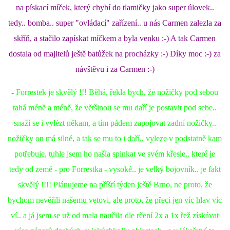
na pískací míček, který chybí do tlamičky jako super úlovek..
tedy.. bomba.. super "ovládací" zařízení.. u nás Carmen zalezla za
skříň, a stačilo zapískat míčkem a byla venku :-) A tak Carmen
dostala od majitelů ještě batůžek na procházky :-) Díky moc :-) za
návštěvu i za Carmen :-)
-
Forrestek je skvělý !!! Běhá, řekla bych, že nožičky pod sebou
tahá méně a méně, že většinou se mu daří je postavit pod sebe..
snaží se i vylézt někam, a tím pádem zapojovat zadní nožičky..
nožičky on má silné, a tak se mu to i daří.. vyleze v podstatně kam
potřebuje, tuhle jsem ho našla spinkat ve svém křesle.. které je
tedy od země - pro Forrestka - vysoké.. je velký bojovník.. je fakt
skvělý !!!! Plánujeme na příští týden ještě Brno, ne proto, že
bychom nevěřili našemu vetovi, ale proto, že přeci jen víc hlav víc
ví.. a já jsem se už od mala naučila dle rčení 2x a 1x řež získávat