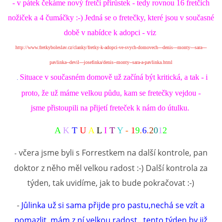
- v pátek čekáme nový fretčí přírůstek - tedy rovnou 16 fretčích
nožiček a 4 čumáčky :-) Jedná se o fretečky, které jsou v současné
době v nabídce k adopci - viz
http://www.fretkyboleslav.cz/clanky/fretky-k-adopci-ve-svych-domovech---denis---monty---sara---
pavlinka--devil---josefinka/denis--monty--sara-a-pavlinka.html
Situace v současném domově už začíná být kritická, a tak - i
.
proto, že už máme velkou půdu, kam se fretečky vejdou -
jsme přistoupili na přijetí freteček k nám do útulku.
A
K
T
U
A
L
I
T
Y
-
1
9
.
6
.
2
0
1
2
včera jsme byli s Forrestkem na další kontrole, pan
-
doktor z něho měl velkou radost :-) Další kontrola za
týden, tak uvidíme, jak to bude pokračovat :-)
-
Jůlinka už si sama přijde pro pastu,nechá se vzít a
pomazlit, mám z ní velkou radost.. tento týden by již