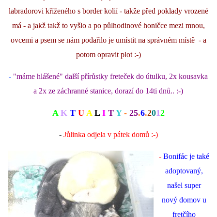
labradorovi kříženého s border kolií - takže před poklady vrozené
má - a jakž takž to vyšlo a po půlhodinové honičce mezi mnou,
ovcemi a psem se nám podařilo je umístit na správném místě - a
potom opravit plot :-)
-
"máme hlášené" další přírůstky freteček do útulku, 2x kousavka
a 2x ze záchranné stanice, dorazí do 14ti dnů.. :-)
A
K
T
U
A
L
I
T
Y
-
25
.
6
.
2
0
1
2
-
Jůlinka odjela v pátek domů :-)
-
Bonifác je také
adoptovaný,
našel super
nový domov u
fretčího