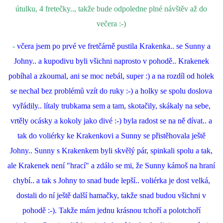
útulku, 4 fretečky.., takže bude odpoledne plné návštěv až do
večera :-)
-
včera jsem po prvé ve fretčárně pustila Krakenka.. se Sunny a
Johny.. a kupodivu byli všichni naprosto v pohodě.. Krakenek
pobíhal a zkoumal, ani se moc nebál, super :) a na rozdíl od holek
se nechal bez problémů vzít do ruky :-) a holky se spolu doslova
vyřádily.. lítaly trubkama sem a tam, skotačily, skákaly na sebe,
vrtěly ocásky a kokoly jako divé :-) byla radost se na ně dívat.. a
tak do voliérky ke Krakenkovi a Sunny se přistěhovala ještě
Johny.. Sunny s Krakenkem byli skvělý pár, spinkali spolu a tak,
ale Krakenek není "hrací" a zdálo se mi, že Sunny kámoš na hraní
chybí.. a tak s Johny to snad bude lepší.. voliérka je dost velká,
dostali do ní ještě další hamačky, takže snad budou všichni v
pohodě :-). Takže mám jednu krásnou tchoří a polotchoří