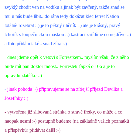
zvyklý chodit ven na vodíku a jinak být zavřený, takže snad se
DFD - DOMOV FRETČÍCH DŮCHODCŮ
mu u nás bude líbit.. do rána tedy dokázat klec ferret Nation
totálně rozebrat :-) je to pěkný uličník :-) ale je krásný, pravý
tchořík s loupečnickou maskou :-) kastraci zařídíme co nejdříve :-)
PODMÍNKY PŘEVZETÍ FRETKY.
a foto přidám také - snad zítra :-)
-
dnes jdeme opět k vetovi s Forrestkem.. myslím však, že z něho
O FRETCE
bude mít pan doktor radost.. Forrestek ťapká o 106 a je to
opravdu zlatíčko :-)
O FRETCE
-
jinak pohoda :-) připravujeme se na zítřejší příjezd Devilka a
Josefínky :-)
PÉČE O FRETKU
- vytvořena již slibovaná stránka o stravě fretky, co může a co
CHCI SI POŘÍDIT FRETKU
naopak nesmí :-) postupně budeme (na základně vašich poznatků
a příspěvků) přidávat další :-)