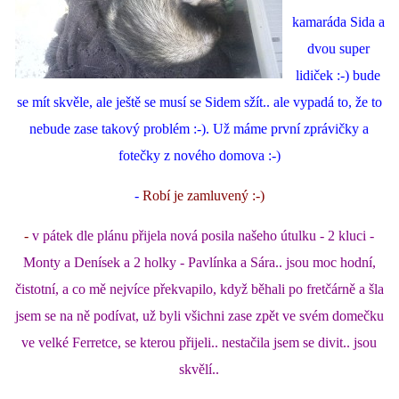
kamaráda Sida a
dvou super
lidiček :-) bude
se mít skvěle, ale ještě se musí se Sidem sžít.. ale vypadá to, že to
nebude zase takový problém :-). Už máme první zprávičky a
fotečky z nového domova :-)
-
Robí je zamluvený :-)
-
v pátek dle plánu přijela nová posila našeho útulku - 2 kluci -
Monty a Denísek a 2 holky - Pavlínka a Sára.. jsou moc hodní,
čistotní, a co mě nejvíce překvapilo, když běhali po fretčárně a šla
jsem se na ně podívat, už byli všichni zase zpět ve svém domečku
ve velké Ferretce, se kterou přijeli.. nestačila jsem se divit.. jsou
skvělí..