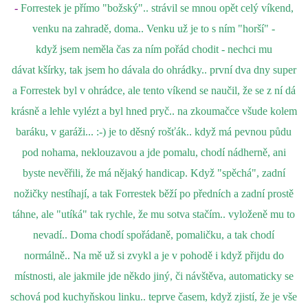
-
Forrestek je přímo "božský".. strávil se mnou opět celý víkend,
venku na zahradě, doma.. Venku už je to s ním "horší" -
když jsem neměla čas za ním pořád chodit - nechci mu
dávat kšírky, tak jsem ho dávala do ohrádky.. první dva dny super
a Forrestek byl v ohrádce, ale tento víkend se naučil, že se z ní dá
krásně a lehle vylézt a byl hned pryč.. na zkoumačce všude kolem
baráku, v garáži... :-) je to děsný rošťák.. když má pevnou půdu
pod nohama, neklouzavou a jde pomalu, chodí nádherně, ani
byste nevěřili, že má nějaký handicap. Když "spěchá", zadní
nožičky nestíhají, a tak Forrestek běží po předních a zadní prostě
táhne, ale "utíká" tak rychle, že mu sotva stačím.. vyloženě mu to
nevadí.. Doma chodí spořádaně, pomaličku, a tak chodí
normálně.. Na mě už si zvykl a je v pohodě i když přijdu do
místnosti, ale jakmile jde někdo jiný, či návštěva, automaticky se
schová pod kuchyňskou linku.. teprve časem, když zjistí, že je vše