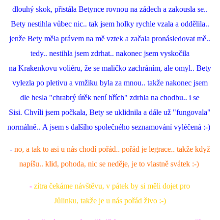
dlouhý skok, přistála Betynce rovnou na zádech a zakousla se..
Bety nestihla vůbec nic.. tak jsem holky rychle vzala a oddělila..
jenže Bety měla právem na mě vztek a začala pronásledovat mě..
tedy.. nestihla jsem zdrhat.. nakonec jsem vyskočila
na Krakenkovu voliéru, že se maličko zachráním, ale omyl.. Bety
vylezla po pletivu a vmžiku byla za mnou.. takže nakonec jsem
dle hesla "chrabrý útěk není hřích" zdrhla na chodbu.. i se
Sisi. Chvíli jsem počkala, Bety se uklidnila a dále už "fungovala"
normálně.. A jsem s dalšího společného seznamování vyléčená :-)
-
no, a tak to asi u nás chodí pořád.. pořád je legrace.. takže když
napíšu.. klid, pohoda, nic se neděje, je to vlastně svátek :-)
-
zítra čekáme návštěvu, v pátek by si měli dojet pro
Jůlinku, takže je u nás pořád živo :-)