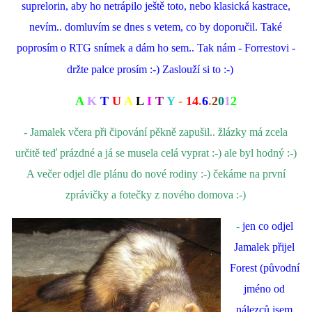
suprelorin, aby ho netrápilo ještě toto, nebo klasická kastrace,
nevím.. domluvím se dnes s vetem, co by doporučil. Také
poprosím o RTG snímek a dám ho sem.. Tak nám - Forrestovi -
držte palce prosím :-) Zaslouží si to :-)
A
K
T
U
A
L
I
T
Y
-
14
.
6
.
2
0
1
2
- Jamalek včera při čipování pěkně zapušil.. žlázky má zcela
určitě teď prázdné a já se musela celá vyprat :-) ale byl hodný :-)
A večer odjel dle plánu do nové rodiny :-) čekáme na první
zprávičky a fotečky z nového domova :-)
-
jen co odjel
Jamalek přijel
Forest (původní
jméno od
nálezců jsem