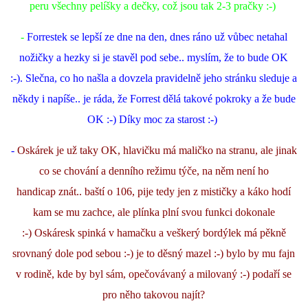
peru všechny pelíšky a dečky, což jsou tak 2-3 pračky :-)
-
Forrestek se lepší ze dne na den, dnes ráno už vůbec netahal
nožičky a hezky si je stavěl pod sebe.. myslím, že to bude OK
:-). Slečna, co ho našla a dovzela pravidelně jeho stránku sleduje a
někdy i napíše.. je ráda, že Forrest dělá takové pokroky a že bude
OK :-) Díky moc za starost :-)
-
Os
kárek je už taky OK, hlavičku má maličko na stranu, ale jinak
co se chování a denního režimu týče, na něm není ho
handicap znát.. baští o 106, pije tedy jen z mističky a káko hodí
kam se mu zachce, ale plínka plní svou funkci dokonale
:-) Oskáresk spinká v hamačku a veškerý bordýlek má pěkně
srovnaný dole pod sebou :-) je to děsný mazel :-) bylo by mu fajn
v rodině, kde by byl sám, opečovávaný a milovaný :-) podaří se
pro něho takovou najít?