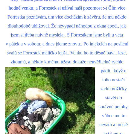
hodně venku, a Forrestek si užíval naši pozornost :-) Čím více
Forrestka poznávám, tím více docházím k závěru, že mu někdo
dlouhodobě ubližoval. Že nevypadl náhodou z okna apod., jak
jsem si třeba naivně myslela.. S Forrestkem jsme byli u veta
v pátek a v sobotu, a dnes jdeme znovu.. Po injekcích na posílení
svalů se Forrestek maličko lepší.. Venku ho to děsně baví.. leze,
zkoumá, a někdy k mému úžasu
dokáže neuvěřitelně rychle
pádit.. když u
toho nestačí
zadní nožičky
stavět do
správné polohy,
vůbec mu to
nevadí a prostě
je táhne za