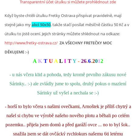
Transparentní účet útulku si můžete prohlédnout zde
Když byste chtěli útulku Fretky Ostrava přispívat pravidelně, mají
stejně jako my
akci 50x50
, takže stačí posílat měsíčně částku 50 Kč a v
útulku to jistě ocení. Jejich stránky můžete shlédnout na odkaze:
http://www.fretky-ostrava.cz/
ZA VŠECHNY FRETEČKY MOC
DĚKUJEME :-)
A
K
T
U
A
L
I
T
Y
-
26
.
6
.
2
0
1
2
- u nás včera klid a pohoda, tedy kromě prvního zákusu nové
Sárinky.. :-) ale zvládly jsme to spolu, druhý pokus o mazlení
Sárinky už vyšel a nechala se :-)
- horší to bylo včera s našimi ovečkami, Arnoštek je příliš chytrý a
našel si chybu ve výrobě našeho nového plotu a běhali po celém
pozemku.. přijela jsem domů a před garáží ovce ... no to byl šok..
snažila jsem se dát ovčácký rychlokurs našemu 6ti letému