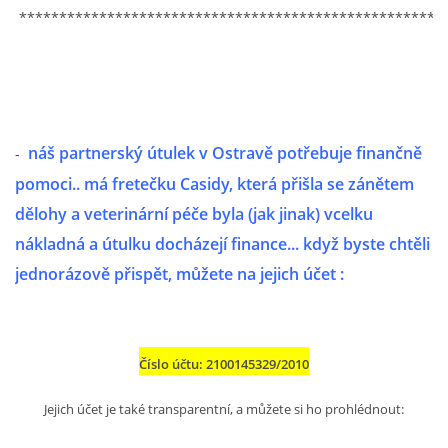
294 25 Katusice
*****************************************************
602 692 130
info@fretkyboleslav.cz
© 2026 eStránky.cz
|
RSS
|
WebSlice
|
Tisk
|
Aktualizováno: 1. 8. 2026
|
Nahoru ↑
náš partnerský útulek v Ostravě potřebuje finančně
-
pomoci.. má fretečku Casidy, která přišla se zánětem
dělohy a veterinární péče byla (jak jinak) vcelku
nákladná a útulku docházejí finance... když byste chtěli
jednorázově přispět, můžete na jejich účet :
Číslo účtu: 2100145329/2010
Jejich účet je také transparentní, a můžete si ho prohlédnout: