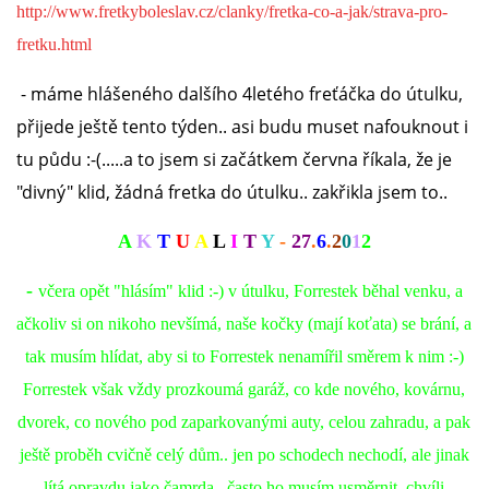
VÝCHOVA FRETKY
http://www.fretkyboleslav.cz/clanky/fretka-co-a-jak/strava-pro-
fretku.html
NEMOCI FRETEK
- máme hlášeného dalšího 4letého freťáčka do útulku,
přijede ještě tento týden.. asi budu muset nafouknout i
JAK FRETKA BYDLÍ
tu půdu :-(.....a to jsem si začátkem června říkala, že je
"divný" klid, žádná fretka do útulku.. zakřikla jsem to..
CESTOVÁNÍ S FRETKOU
A
K
T
U
A
L
I
T
Y
-
27
.
6
.
2
0
1
2
JEDNA ČÍ VÍCE FRETEK?
-
včera opět "hlásím" klid :-) v útulku, Forrestek běhal venku, a
ačkoliv si on nikoho nevšímá, naše kočky (mají koťata) se brání, a
KASTRACE
tak musím hlídat, aby si to Forrestek nenamířil směrem k nim :-)
Forrestek však vždy prozkoumá garáž, co kde nového, kovárnu,
STRAVA
dvorek, co nového pod zaparkovanými auty, celou zahradu, a pak
ještě proběh cvičně celý dům.. jen po schodech nechodí, ale jinak
PODPORA
lítá opravdu jako čamrda.. často ho musím usměrnit, chvíli