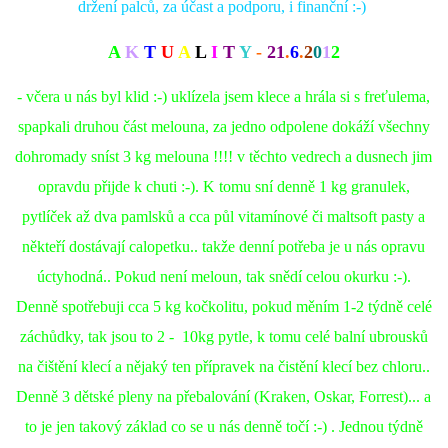
držení palců, za účast a podporu, i finanční :-)
A
K
T
U
A
L
I
T
Y
-
21
.
6
.
2
0
1
2
- včera u nás byl klid :-) uklízela jsem klece a hrála si s freťulema,
spapkali druhou část melouna, za jedno odpolene dokáží všechny
dohromady sníst 3 kg melouna !!!! v těchto vedrech a dusnech jim
opravdu přijde k chuti :-). K tomu sní denně 1 kg granulek,
pytlíček až dva pamlsků a cca půl vitamínové či maltsoft pasty a
někteří dostávají calopetku.. takže denní potřeba je u nás opravu
úctyhodná.. Pokud není meloun, tak snědí celou okurku :-).
Denně spotřebuji cca 5 kg kočkolitu, pokud měním 1-2 týdně celé
záchůdky, tak jsou to 2 - 10kg pytle, k tomu celé balní ubrousků
na čištění klecí a nějaký ten přípravek na čistění klecí bez chloru..
Denně 3 dětské pleny na přebalování (Kraken, Oskar, Forrest)... a
to je jen takový základ co se u nás denně točí :-) . Jednou týdně