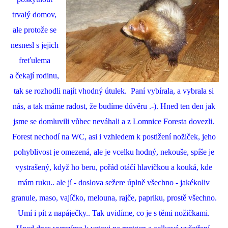
trvalý domov,
ale protože se
nesnesl s jejich
freťulema
a čekají rodinu,
tak se rozhodli najít vhodný útulek. Paní vybírala, a vybrala si
nás, a tak máme radost, že budíme důvěru .-). Hned ten den jak
jsme se domluvili vůbec neváhali a z Lomnice Foresta dovezli.
Forest nechodí na WC, asi i vzhledem k postižení nožiček, jeho
pohyblivost je omezená, ale je vcelku hodný, nekouše, spíše je
vystrašený, když ho beru, pořád otáčí hlavičkou a kouká, kde
mám ruku.. ale jí - doslova sežere úplně všechno - jakékoliv
granule, maso, vajíčko, melouna, rajče, papriku, prostě všechno.
Umí i pít z napáječky.. Tak uvidíme, co je s těmi nožičkami.