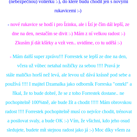
(nebezpečnou) voliérku :-), do které budu chodit jen s novými
rukavicemi :-)
-
nové
rukavice se hodí i pro Ízinku, ale i Ízí je čím dál lepší, ze
dne na den, nestačím se divit :-) Mám z ní velkou radost :-)
Zkusím jí dát kšírky a vzít ven.. uvidíme, co tu udělá :-)
-
Mám další super zprávu!!! Forrestek se lepší ze dne na den,
včera už vůbec netahal nožičky za sebou !!!! Pravá je
stále maličko horší než levá, ale levou už dává krásně pod sebe a
používá !!!! I majitel Dzamalka jako odborník Forreska "omrkl" a
říkal, že to bude dobré, že se z toho Forrestek dostane.. ne
pochopitelně 100%tně, ale bude žít a chodit !!!!! Mám obrovskou
radost !!!! Forrestek pochopitelně musí co nejvíce chodit, trénovat
a posilovat svaly, a bude OK :-) Vím, že všichni, kdo jeho osud
sledujete, budete mít stejnou radost jako já :-) Moc díky všem za