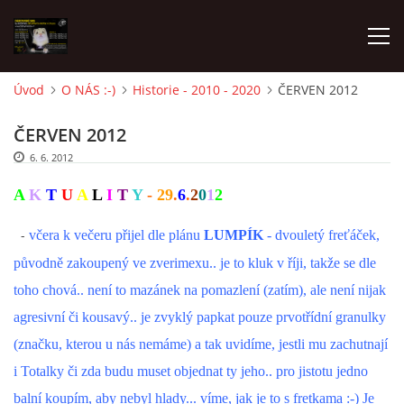
Úvod
O NÁS :-)
Historie - 2010 - 2020
ČERVEN 2012
AKTUALITY
ČERVEN 2012
6. 6. 2012
FRETKY V ÚTULKU
A
K
T
U
A
L
I
T
Y
-
29
.
6
.
2
0
1
2
K ADOPCI
-
včera k večeru přijel dle plánu
LUMPÍK
- dvouletý freťáček,
původně zakoupený ve zverimexu.. je to kluk v říji, takže se dle
V PÉČI
toho chová.. není to mazánek na pomazlení (zatím), ale není nijak
agresivní či kousavý.. je zvyklý papkat pouze prvotřídní granulky
VIRTUÁLNÍ ADOPCE
(značku, kterou u nás nemáme) a tak uvidíme, jestli mu zachutnají
i Totalky či zda budu muset objednat ty jeho.. pro jistotu jedno
V NOVÝCH DOMOVECH
balní koupím, aby nebyl hlady... víme, jak je to s fretkama :-) Je