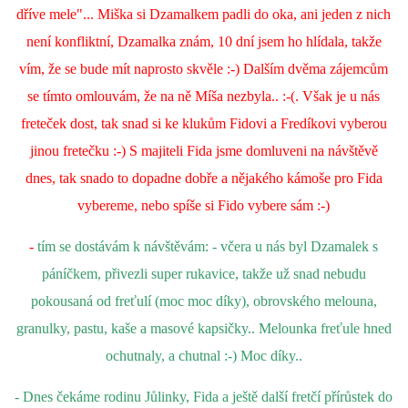
dříve mele"... Miška si Dzamalkem padli do oka, ani jeden z nich
není konfliktní, Dzamalka znám, 10 dní jsem ho hlídala, takže
vím, že se bude mít naprosto skvěle :-) Dalším dvěma zájemcům
se tímto omlouvám, že na ně Míša nezbyla.. :-(. Však je u nás
freteček dost, tak snad si ke klukům Fidovi a Fredíkovi vyberou
jinou fretečku :-) S majiteli Fida jsme domluveni na návštěvě
dnes, tak snado to dopadne dobře a nějakého kámoše pro Fida
vybereme, nebo spíše si Fido vybere sám :-)
-
tím se dostávám k návštěvám: - včera u nás byl Dzamalek s
páníčkem, přivezli super rukavice, takže už snad nebudu
pokousaná od freťulí (moc moc díky), obrovského melouna,
granulky, pastu, kaše a masové kapsičky.. Melounka freťule hned
ochutnaly, a chutnal :-) Moc díky..
- Dnes čekáme rodinu Jůlinky, Fida a ještě další fretčí přírůstek do