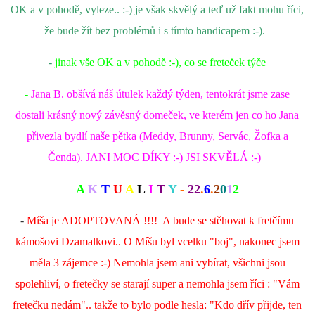
OK a v pohodě, vyleze.. :-) je však skvělý a teď už fakt mohu říci,
že bude žít bez problémů i s tímto handicapem :-).
-
jinak vše OK a v pohodě :-), co se freteček týče
-
Jana B. obšívá náš útulek každý týden, tentokrát jsme zase
dostali krásný nový závěsný domeček, ve kterém jen co ho Jana
přivezla bydlí naše pětka (Meddy, Brunny, Servác, Žofka a
Čenda). JANI MOC DÍKY :-) JSI SKVĚLÁ :-)
A
K
T
U
A
L
I
T
Y
-
22
.
6
.
2
0
1
2
-
Míša je ADOPTOVANÁ !!!! A bude se stěhovat k fretčímu
kámošovi Dzamalkovi.. O Míšu byl vcelku "boj", nakonec jsem
měla 3 zájemce :-) Nemohla jsem ani vybírat, všichni jsou
spolehliví, o fretečky se starají super a nemohla jsem říci : "Vám
fretečku nedám".. takže to bylo podle hesla: "Kdo dřív přijde, ten