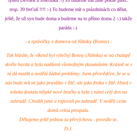
týden Devilek a Josefínka :-) To budeme mít zase pěkně plno..
resp. 39 freťulí !!!! :-) To budeme mít o prázdninách co dělat,
NATÁČENÍ V TELEVIZI
ještě, že už syn bude doma a budeme na to přímo doma 2 :-) takže
paráda :-)
AKCE
- a zprávičky z domova od Jůlinky (Bonny) :
SLUŽBY
Tak hlásím, že víkend byl výtečný Bonny (Jůlinka) se na chalupě
skvěle bavila a byla nadšená všemožným zkoumáním. Krásně se s
HISTORIE - 2010 - 2020
ní dá mazlit a nedělá žádné problémy. Jsem přesvědčen, že se u
nás bude mít ne jako prasátko v žitě, ale jako fretka v žitě. Hned v
sobotu dostala nějaké nové hračky a byla s námi celý den na
JAK NÁM POMOCI - POMÁHAJÍ NÁM :-)
zahradě. Chodili jsme a rajtovali po zahradě. V neděli cestu
domů celou prospala.
Děkujeme ještě jednou za převýchovu - povedlo se.
Fretky Boleslav, z.s.
D.J.
Trnová 15