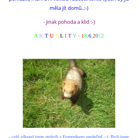
měla jít domů..:-)
-
jinak pohoda a klid :-)
A
K
T
U
A
L
I
T
Y
-
1
8
.
6
.
2
0
1
2
-
celý víkend jsme strávili s Forrestkem společně :-). Byli jsme