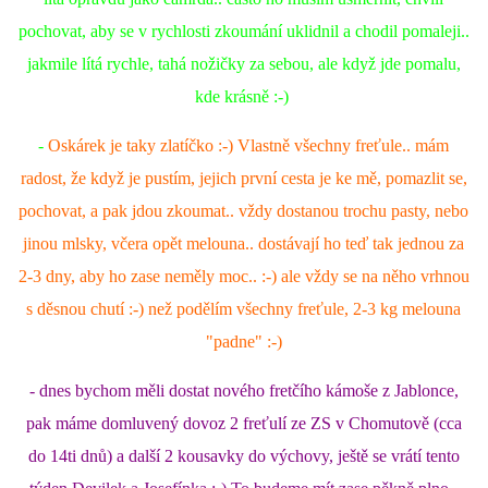
pochovat, aby se v rychlosti zkoumání uklidnil a chodil pomaleji..
E - S H O P
jakmile lítá rychle, tahá nožičky za sebou, ale když jde pomalu,
kde krásně :-)
HISTORIE 2022
-
Oskárek je taky zlatíčko :-) Vlastně všechny freťule.. mám
radost, že když je pustím, jejich první cesta je ke mě, pomazlit se,
O NÁS :-)
pochovat, a pak jdou zkoumat.. vždy dostanou trochu pasty, nebo
jinou mlsky, včera opět melouna.. dostávají ho teď tak jednou za
VÝROČNÍ ZPRÁVY
2-3 dny, aby ho zase neměly moc.. :-) ale vždy se na něho vrhnou
s děsnou chutí :-) než podělím všechny freťule, 2-3 kg melouna
KONTAKT
"padne" :-)
- dnes bychom měli dostat nového fretčího kámoše z Jablonce,
JAK NÁM POMOCI
pak máme domluvený dovoz 2 freťulí ze ZS v Chomutově (cca
do 14ti dnů) a další 2 kousavky do výchovy, ještě se vrátí tento
NAPSALI O NÁS