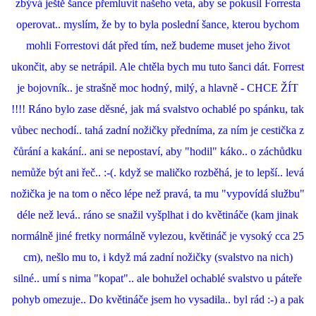
zbývá ještě šance přemluvit našeho veta, aby se pokusil Forresta
operovat.. myslím, že by to byla poslední šance, kterou bychom
mohli Forrestovi dát před tím, než budeme muset jeho život
ukončit, aby se netrápil. Ale chtěla bych mu tuto šanci dát. Forrest
je bojovník.. je strašně moc hodný, milý, a hlavně - CHCE ŽÍT
!!!! Ráno bylo zase děsné, jak má svalstvo ochablé po spánku, tak
vůbec nechodí.. tahá zadní nožičky předníma, za ním je cestička z
čůrání a kakání.. ani se nepostaví, aby "hodil" káko.. o záchůdku
nemůže být ani řeč.. :-(. když se maličko rozběhá, je to lepší.. levá
nožička je na tom o něco lépe než pravá, ta mu "vypovídá službu"
déle než levá.. ráno se snažil vyšplhat i do květináče (kam jinak
normálně jiné fretky normálně vylezou, květináč je vysoký cca 25
cm), nešlo mu to, i když má zadní nožičky (svalstvo na nich)
silné.. umí s nima "kopat".. ale bohužel ochablé svalstvo u páteře
pohyb omezuje.. Do květináče jsem ho vysadila.. byl rád :-) a pak