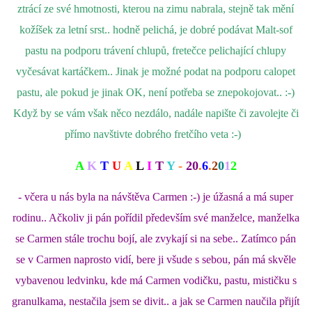
ztrácí ze své hmotnosti, kterou na zimu nabrala, stejně tak mění
kožíšek za letní srst.. hodně pelichá, je dobré podávat Malt-sof
pastu na podporu trávení chlupů, fretečce pelichající chlupy
vyčesávat kartáčkem.. Jinak je možné podat na podporu calopet
pastu, ale pokud je jinak OK, není potřeba se znepokojovat.. :-)
Když by se vám však něco nezdálo, nadále napište či zavolejte či
přímo navštivte dobrého fretčího veta :-)
A
K
T
U
A
L
I
T
Y
-
20
.
6
.
2
0
1
2
- včera u nás byla na návštěva Carmen :-) je úžasná a má super
rodinu.. Ačkoliv ji pán pořídil především své manželce, manželka
se Carmen stále trochu bojí, ale zvykají si na sebe.. Zatímco pán
se v Carmen naprosto vidí, bere ji všude s sebou, pán má skvěle
vybavenou ledvinku, kde má Carmen vodičku, pastu, mističku s
granulkama, nestačila jsem se divit.. a jak se Carmen naučila přijít