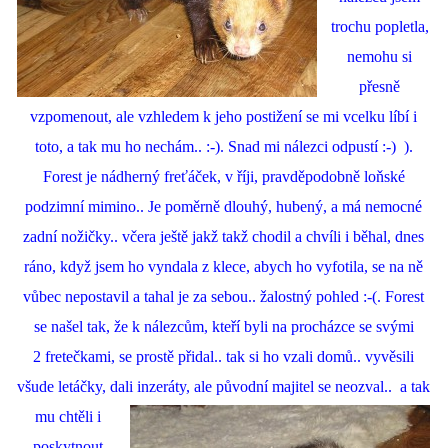
trochu popletla,
nemohu si
přesně
vzpomenout, ale vzhledem k jeho postižení se mi vcelku líbí i
toto, a tak mu ho nechám.. :-). Snad mi nálezci odpustí :-) ).
Forest je nádherný freťáček, v říji, pravděpodobně loňské
podzimní mimino.. Je poměrně dlouhý, hubený, a má nemocné
zadní nožičky.. včera ještě jakž takž chodil a chvíli i běhal, dnes
ráno, když jsem ho vyndala z klece, abych ho vyfotila, se na ně
vůbec nepostavil a tahal je za sebou.. žalostný pohled :-(. Forest
se našel tak, že k nálezcům, kteří byli na procházce se svými
2 fretečkami, se prostě přidal.. tak si ho vzali domů.. vyvěsili
všude letáčky, dali inzeráty, ale
původní majitel se neozval.. a tak
mu chtěli i
poskytnout