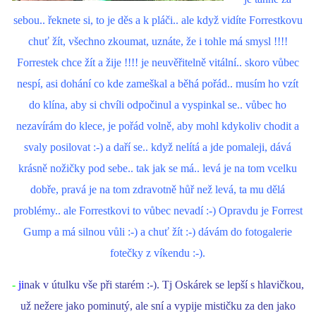
sebou.. řeknete si, to je děs a k pláči.. ale když vidíte Forrestkovu
chuť žít, všechno zkoumat, uznáte, že i tohle má smysl !!!!
Forrestek chce žít a žije !!!! je neuvěřitelně vitální.. skoro vůbec
nespí, asi dohání co kde zameškal a běhá pořád.. musím ho vzít
do klína, aby si chvíli odpočinul a vyspinkal se.. vůbec ho
nezavírám do klece, je pořád volně, aby mohl kdykoliv chodit a
svaly posilovat :-) a daří se.. když nelítá a jde pomaleji, dává
krásně nožičky pod sebe.. tak jak se má.. levá je na tom vcelku
dobře, pravá je na tom zdravotně hůř než levá, ta mu dělá
problémy.. ale Forrestkovi to vůbec nevadí :-) Opravdu je Forrest
Gump a má silnou vůli :-) a chuť žít :-) dávám do fotogalerie
fotečky z víkendu :-).
-
ji
nak v útulku vše při starém :-). Tj Oskárek se lepší s hlavičkou,
už nežere jako pominutý, ale sní a vypije mističku za den jako