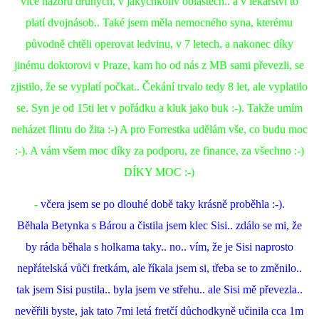
více názorů druhých, v jakýchkoliv oblastech.. a v lékařství to
platí dvojnásob.. Také jsem měla nemocného syna, kterému
původně chtěli operovat ledvinu, v 7 letech, a nakonec díky
jinému doktorovi v Praze, kam ho od nás z MB sami převezli, se
zjistilo, že se vyplatí počkat.. Čekání trvalo tedy 8 let, ale vyplatilo
se. Syn je od 15ti let v pořádku a kluk jako buk :-). Takže umím
neházet flintu do žita :-) A pro Forrestka udělám vše, co budu moc
:-). A vám všem moc díky za podporu, ze finance, za všechno :-)
DÍKY MOC :-)
-
včera jsem se po dlouhé době taky krásně proběhla :-).
Běhala Betynka s Bárou a čistila jsem klec Sisi.. zdálo se mi, že
by ráda běhala s holkama taky.. no.. vím, že je Sisi naprosto
nepřátelská vůči fretkám, ale říkala jsem si, třeba se to změnilo..
tak jsem Sisi pustila.. byla jsem ve střehu.. ale Sisi mě převezla..
nevěřili byste, jak tato 7mi letá fretčí důchodkyně učinila cca 1m